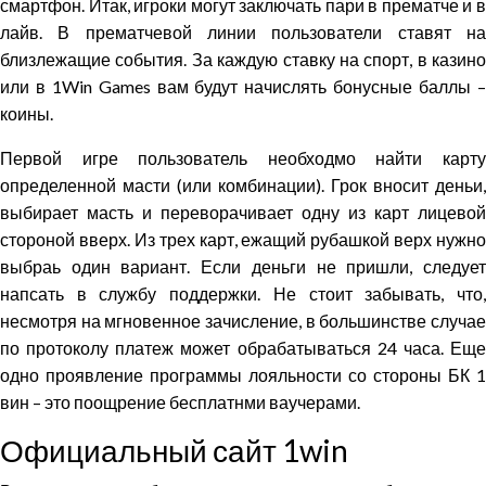
смартфон. Итак, игроки могут заключать пари в прематче и в
лайв. В прематчевой линии пользователи ставят на
близлежащие события. За каждую ставку на спорт, в казино
или в 1Win Games вам будут начислять бонусные баллы –
коины.
Первой игре пользователь необходмо найти карту
определенной масти (или комбинации). Грок вносит деньи,
выбирает масть и переворачивает одну из карт лицевой
стороной вверх. Из трех карт, ежащий рубашкой верх нужно
выбраь один вариант. Если деньги не пришли, следует
напсать в службу поддержки. Не стоит забывать, что,
несмотря на мгновенное зачисление, в большинстве случае
по протоколу платеж может обрабатываться 24 часа. Еще
одно проявление программы лояльности со стороны БК 1
вин – это поощрение бесплатнми ваучерами.
Официальный сайт 1win