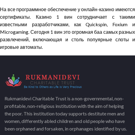
На все программное обеспечение у онлайн-казино имеются
сертификаты. Казино 1 вин сотрудничает с такими
известными разработчиками, как Quickspin, Foxium и
Microgaming. Сегодня 1 вин это огромная баа самых разных
развлечений, включающая и столь попуярные слоты и
игровые автоматы.
Rukmanidevi Charitable Trust is a non-governmental, non-
profitable, non-religious institution with the aim of helping
the poor. This institution today supports destitute men and
women, differently abled children and old people who have
been orphaned and forsaken, in orphanages identified by us.