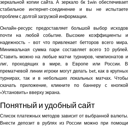
зеркальной копии сайта. А зеркало бк 1win обеспечивает
стабильное интернет-соединение и вы не испытаете
проблем с долгой загрузкой информации.
Онлайн-ресурс предоставляет большой выбор исходов
почти на любой событие. Высокие коэффициенты и
надежность – вот что привлекает бетторов всего мира.
Минимальная сумма пари составляет всего 10 рублей.
Ставить можно на любые матчи турниров, чемпионатов и
лиг, проходящих в мире, в Европе или России. В
прематчевой линии игроки могут делать bet, как в крупных
турнирах, так и в небольших локальных матчах. Чтобы
скачать приложение, кликните по баннеру с кнопкой
«Установить» вверху экрана.
Понятный и удобный сайт
Список платежных методов зависит от выбранной валюты.
Внести депозит в рублях из России можно при помощи