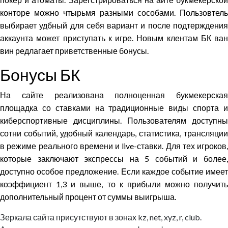
конторе можно чтырьмя разными сособами. Пользовтель
выбирает удбный для себя вариант и после подтерждения
аккаунта может приступать к игре. Новым клентам БК ван
вин редлагает приветственные бонусы.
Бонусы БК
На сайте реализована полноценная букмекерская
площадка со ставками на традиционные виды спорта и
киберспортивные дисциплины. Пользователям доступны
сотни событий, удобный календарь, статистика, трансляции
в режиме реального времени и live-ставки. Для тех игроков,
которые заключают экспрессы на 5 событий и более,
доступно особое предложение. Если каждое событие имеет
коэффициент 1,3 и выше, то к прибыли можно получить
дополнительный процент от суммы выигрыша.
Зеркала сайта присутствуют в зонах kz, net, xyz, r, club.