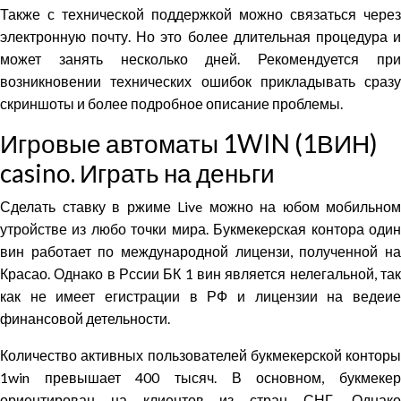
Также с технической поддержкой можно связаться через
электронную почту. Но это более длительная процедура и
может занять несколько дней. Рекомендуется при
возникновении технических ошибок прикладывать сразу
скриншоты и более подробное описание проблемы.
Игровые автоматы 1WIN (1ВИН)
casino. Играть на деньги
Сделать ставку в ржиме Live можно на юбом мобильном
утройстве из любо точки мира. Букмекерская контора один
вин работает по международной лицензи, полученной на
Красао. Однако в Рссии БК 1 вин является нелегальной, так
как не имеет егистрации в РФ и лицензии на ведеие
финансовой детельности.
Количество активных пользователей букмекерской конторы
1win превышает 400 тысяч. В основном, букмекер
ориентирован на клиентов из стран СНГ. Однако