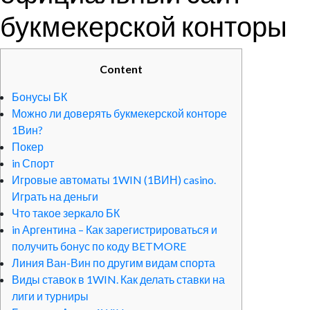
букмекерской конторы
Content
Бонусы БК
Можно ли доверять букмекерской конторе
1Вин?
Покер
in Спорт
Игровые автоматы 1WIN (1ВИН) casino.
Играть на деньги
Что такое зеркало БК
in Аргентина – Как зарегистрироваться и
получить бонус по коду BETMORE
Линия Ван-Вин по другим видам спорта
Виды ставок в 1WIN. Как делать ставки на
лиги и турниры