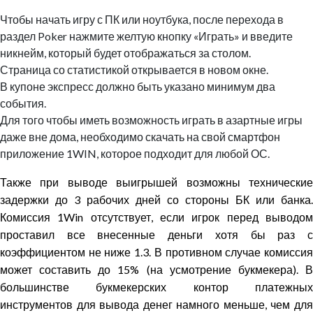
Чтобы начать игру с ПК или ноутбука, после перехода в
раздел Poker нажмите желтую кнопку «Играть» и введите
никнейм, который будет отображаться за столом.
Страница со статистикой открывается в новом окне.
В купоне экспресс должно быть указано минимум два
события.
Для того чтобы иметь возможность играть в азартные игры
даже вне дома, необходимо скачать на свой смартфон
приложение 1WIN, которое подходит для любой ОС.
Также при выводе выигрышей возможны технические
задержки до 3 рабочих дней со стороны БК или банка.
Комиссия 1Win отсутствует, если игрок перед выводом
проставил все внесенные деньги хотя бы раз с
коэффициентом не ниже 1.3. В противном случае комиссия
может составить до 15% (на усмотрение букмекера). В
большинстве букмекерских контор платежных
инструментов для вывода денег намного меньше, чем для