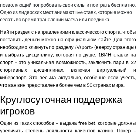
позволяющий попробовать свои силы и поиграть бесплатно.
Одно из лидерских мест анимают live ставк, которые можно
селать во время трансляции матча или поединка.
Найти раздел с направлениями классического спорта, чтобы
поставить деньги можно на официальном сайте. Для этого
необходимо кликнуть по разделу «Vsport» (вверху страницы)
и выбрать дисциплину, которая по душе. 1ВИН ставки на
спорт – это уникальная возможность, заключить пари в 32
спортивных дисциплинах, включая виртуальный и
киберспорт. Это весьма актуально, особенно если учесть,
что ван вин представлена более чем в 50 странах мира.
Круглосуточная поддержка
игроков
Один из таких способов – выдача free bet, которые должны
увеличить степень лояльности клиентов казино. Покер –