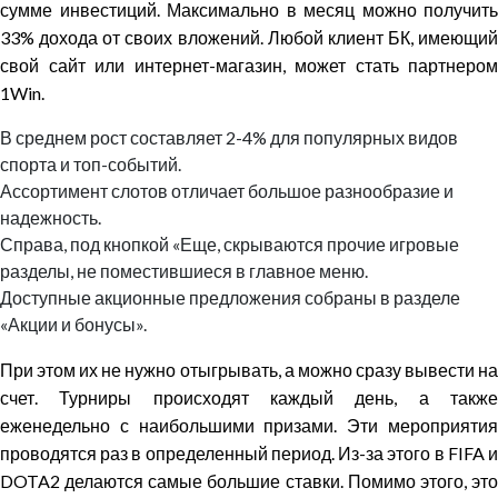
сумме инвестиций. Максимально в месяц можно получить
33% дохода от своих вложений. Любой клиент БК, имеющий
свой сайт или интернет-магазин, может стать партнером
1Win.
В среднем рост составляет 2-4% для популярных видов
спорта и топ-событий.
Ассортимент слотов отличает большое разнообразие и
надежность.
Справа, под кнопкой «Еще, скрываются прочие игровые
разделы, не поместившиеся в главное меню.
Доступные акционные предложения собраны в разделе
«Акции и бонусы».
При этом их не нужно отыгрывать, а можно сразу вывести на
счет. Турниры происходят каждый день, а также
еженедельно с наибольшими призами. Эти мероприятия
проводятся раз в определенный период. Из-за этого в FIFA и
DOTA2 делаются самые большие ставки. Помимо этого, это