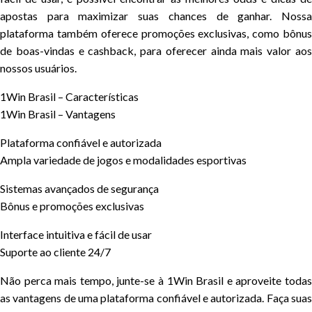
apostas para maximizar suas chances de ganhar. Nossa
plataforma também oferece promoções exclusivas, como bônus
de boas-vindas e cashback, para oferecer ainda mais valor aos
nossos usuários.
1Win Brasil – Características
1Win Brasil – Vantagens
Plataforma confiável e autorizada
Ampla variedade de jogos e modalidades esportivas
Sistemas avançados de segurança
Bônus e promoções exclusivas
Interface intuitiva e fácil de usar
Suporte ao cliente 24/7
Não perca mais tempo, junte-se à 1Win Brasil e aproveite todas
as vantagens de uma plataforma confiável e autorizada. Faça suas