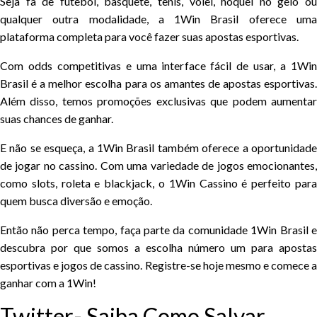
Seja fã de futebol, basquete, tênis, vôlei, hóquei no gelo ou
qualquer outra modalidade, a 1Win Brasil oferece uma
plataforma completa para você fazer suas apostas esportivas.
Com odds competitivas e uma interface fácil de usar, a 1Win
Brasil é a melhor escolha para os amantes de apostas esportivas.
Além disso, temos promoções exclusivas que podem aumentar
suas chances de ganhar.
E não se esqueça, a 1Win Brasil também oferece a oportunidade
de jogar no cassino. Com uma variedade de jogos emocionantes,
como slots, roleta e blackjack, o 1Win Cassino é perfeito para
quem busca diversão e emoção.
Então não perca tempo, faça parte da comunidade 1Win Brasil e
descubra por que somos a escolha número um para apostas
esportivas e jogos de cassino. Registre-se hoje mesmo e comece a
ganhar com a 1Win!
Twitter- Saiba Como Salvar