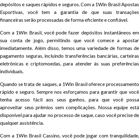
depósitos e saques rápidos e seguros. Com a 1Win Brasil Apostas
Esportivas, você tem a garantia de que suas transações
financeiras serão processadas de forma eficiente e confiável.
Com a 1Win Brasil, você pode fazer depósitos instantâneos em
sua conta de jogo, permitindo que você comece a apostar
imediatamente. Além disso, temos uma variedade de formas de
pagamento seguras, incluindo transferências bancárias, carteiras
eletrônicas e criptomoedas, para atender às suas preferências
individuais.
Quando se trata de saques, a 1Win Brasil oferece processamento
rápido e seguro. Sempre nos esforçamos para garantir que você
tenha acesso fácil aos seus ganhos, para que você possa
aproveitar seus prêmios sem complicações. Nossa equipe está
disponível para ajudar no processo de saque, caso você precise de
qualquer assistência.
Com a 1Win Brasil Cassino, você pode jogar com tranquilidade,