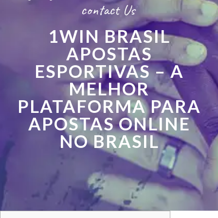
contact Us
1WIN BRASIL
APOSTAS
ESPORTIVAS – A
MELHOR
PLATAFORMA PARA
APOSTAS ONLINE
NO BRASIL