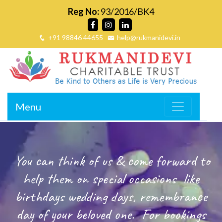
Reg No:
93/2016/BK4
+91 98846 44655
help@rukmanidevi.in
Menu
You can think of us & come forward to
help them on special occasions
like
birthdays wedding days, remembrance
day of your beloved one.
For bookings