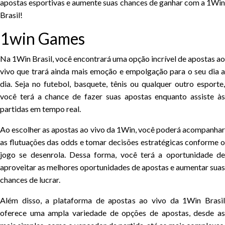
apostas esportivas e aumente suas chances de ganhar com a 1Win
Brasil!
1win Games
Na 1Win Brasil, você encontrará uma opção incrível de apostas ao
vivo que trará ainda mais emoção e empolgação para o seu dia a
dia. Seja no futebol, basquete, tênis ou qualquer outro esporte,
você terá a chance de fazer suas apostas enquanto assiste às
partidas em tempo real.
Ao escolher as apostas ao vivo da 1Win, você poderá acompanhar
as flutuações das odds e tomar decisões estratégicas conforme o
jogo se desenrola. Dessa forma, você terá a oportunidade de
aproveitar as melhores oportunidades de apostas e aumentar suas
chances de lucrar.
Além disso, a plataforma de apostas ao vivo da 1Win Brasil
oferece uma ampla variedade de opções de apostas, desde as