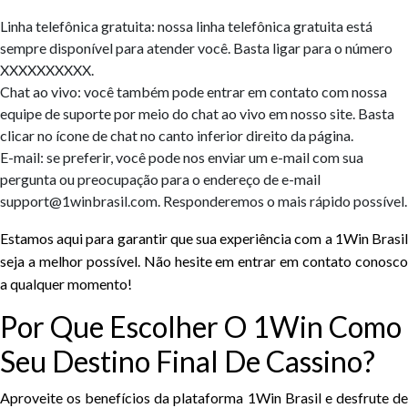
Linha telefônica gratuita: nossa linha telefônica gratuita está
sempre disponível para atender você. Basta ligar para o número
XXXXXXXXXX.
Chat ao vivo: você também pode entrar em contato com nossa
equipe de suporte por meio do chat ao vivo em nosso site. Basta
clicar no ícone de chat no canto inferior direito da página.
E-mail: se preferir, você pode nos enviar um e-mail com sua
pergunta ou preocupação para o endereço de e-mail
support@1winbrasil.com. Responderemos o mais rápido possível.
Estamos aqui para garantir que sua experiência com a 1Win Brasil
seja a melhor possível. Não hesite em entrar em contato conosco
a qualquer momento!
Por Que Escolher O 1Win Como
Seu Destino Final De Cassino?
Aproveite os benefícios da plataforma 1Win Brasil e desfrute de