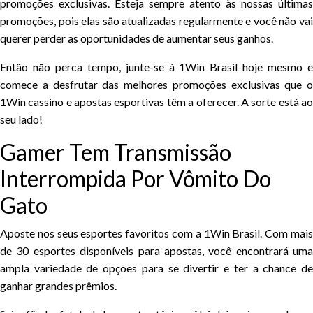
promoções exclusivas. Esteja sempre atento às nossas últimas
promoções, pois elas são atualizadas regularmente e você não vai
querer perder as oportunidades de aumentar seus ganhos.
Então não perca tempo, junte-se à 1Win Brasil hoje mesmo e
comece a desfrutar das melhores promoções exclusivas que o
1Win cassino e apostas esportivas têm a oferecer. A sorte está ao
seu lado!
Gamer Tem Transmissão
Interrompida Por Vômito Do
Gato
Aposte nos seus esportes favoritos com a 1Win Brasil. Com mais
de 30 esportes disponíveis para apostas, você encontrará uma
ampla variedade de opções para se divertir e ter a chance de
ganhar grandes prêmios.