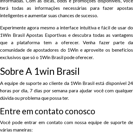
informadas. Com as dicas, odds e promoções disponíveis, você
terá todas as informações necessárias para fazer apostas
inteligentes e aumentar suas chances de sucesso.
Experimente agora mesmo a interface intuitiva e fácil de usar do
1Win Brasil Apostas Esportivas e descubra todas as vantagens
que a plataforma tem a oferecer. Venha fazer parte da
comunidade de apostadores do 1Win e aproveite os benefícios
exclusivos que só o 1Win Brasil pode oferecer.
Sobre A 1win Brasil
A equipe de suporte ao cliente da 1Win Brasil está disponível 24
horas por dia, 7 dias por semana para ajudar você com qualquer
dúvida ou problema que possa ter.
Entre em contato conosco
Você pode entrar em contato com nossa equipe de suporte de
várias maneiras: