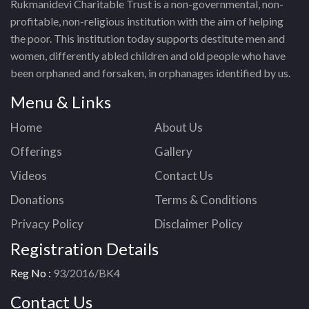
Rukmanidevi Charitable Trust is a non-governmental, non-
profitable, non-religious institution with the aim of helping
the poor. This institution today supports destitute men and
women, differently abled children and old people who have
been orphaned and forsaken, in orphanages identified by us.
Menu & Links
Home
About Us
Offerings
Gallery
Videos
Contact Us
Donations
Terms & Conditions
Privacy Policy
Disclaimer Policy
Registration Details
Reg No :
93/2016/BK4
Contact Us