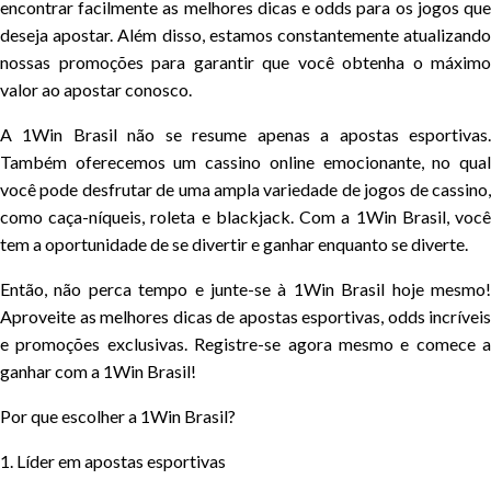
encontrar facilmente as melhores dicas e odds para os jogos que
deseja apostar. Além disso, estamos constantemente atualizando
nossas promoções para garantir que você obtenha o máximo
valor ao apostar conosco.
A 1Win Brasil não se resume apenas a apostas esportivas.
Também oferecemos um cassino online emocionante, no qual
você pode desfrutar de uma ampla variedade de jogos de cassino,
como caça-níqueis, roleta e blackjack. Com a 1Win Brasil, você
tem a oportunidade de se divertir e ganhar enquanto se diverte.
Então, não perca tempo e junte-se à 1Win Brasil hoje mesmo!
Aproveite as melhores dicas de apostas esportivas, odds incríveis
e promoções exclusivas. Registre-se agora mesmo e comece a
ganhar com a 1Win Brasil!
Por que escolher a 1Win Brasil?
1. Líder em apostas esportivas