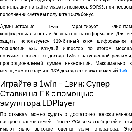
регистрации на сайте указать промокод SORSS, при первом
пополнении счета вы получите 100% бонус.
Администрация 1win гарантирует клиентам
конфиденциальность и безопасность информации. Для ее
защиты используется 128-битный ключ шифрования и
технологии SSL. Каждый инвестор по итогам месяца
получает процент от дохода 1win с закупленной рекламы,
пропорциональный сумме инвестиций. Максимально в
месяц можно получить 33% дохода от своих вложений
1win
.
Играйте в 1win – 1вин: Супер
Ставки на ПК с помощью
эмулятора LDPlayer
По отзывам можно судить о достаточно положительном
настрое пользователей – более 75% всех сообщений в сети
имеют явно высокие оценки услуг оператора. Это