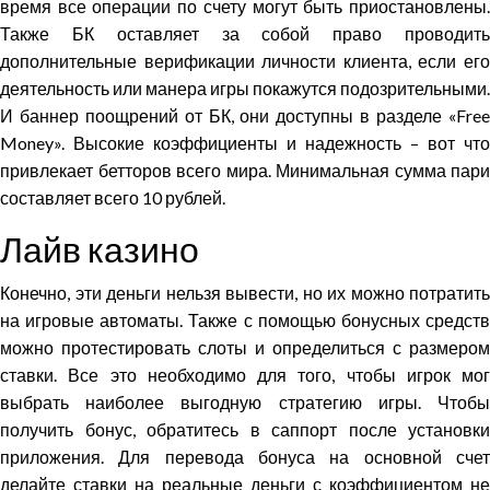
время все операции по счету могут быть приостановлены.
Также БК оставляет за собой право проводить
дополнительные верификации личности клиента, если его
деятельность или манера игры покажутся подозрительными.
И баннер поощрений от БК, они доступны в разделе «Free
Money». Высокие коэффициенты и надежность – вот что
привлекает бетторов всего мира. Минимальная сумма пари
составляет всего 10 рублей.
Лайв казино
Конечно, эти деньги нельзя вывести, но их можно потратить
на игровые автоматы. Также с помощью бонусных средств
можно протестировать слоты и определиться с размером
ставки. Все это необходимо для того, чтобы игрок мог
выбрать наиболее выгодную стратегию игры. Чтобы
получить бонус, обратитесь в саппорт после установки
приложения. Для перевода бонуса на основной счет
делайте ставки на реальные деньги с коэффициентом не