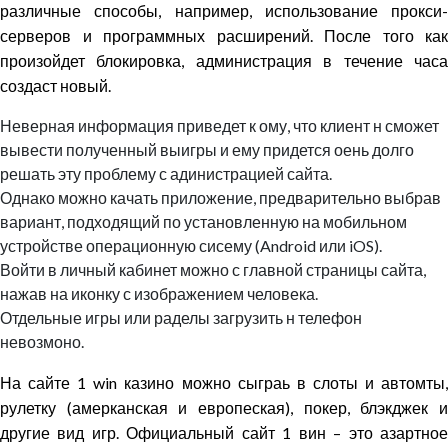
различные способы, например, использование прокси-
серверов и программных расширений. После того как
произойдет блокировка, администрация в течение часа
создаст новый.
Неверная информация приведет к ому, что клиент н сможет
вывести полученный выигры и ему придется оень долго
решать эту проблему с адинистрацией сайта.
Однако можно качать приложение, предварительно выбрав
вариант, подходящий по установленную на мобильном
устройстве операционную сисему (Android или iOS).
Войти в личный кабинет можно с главной страницы сайта,
нажав на иконку с изображением человека.
Отдельные игры или раделы загрузить н телефон
невозмоно.
На сайте 1 win казино можно сыграь в слоты и автомты,
рулетку (амерканская и европеская), покер, блэкджек и
другие вид игр. Официальный сайт 1 вин – это азартное