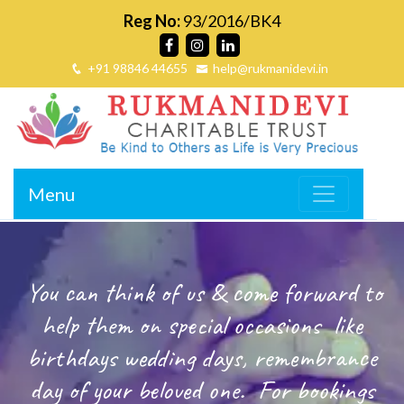
Reg No:
93/2016/BK4
+91 98846 44655
help@rukmanidevi.in
Menu
You can think of us & come forward to
help them on special occasions
like
birthdays wedding days, remembrance
day of your beloved one.
For bookings