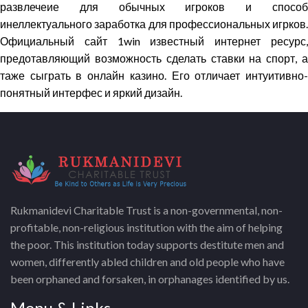
развлечеие для обычных игроков и способ
инеллектуального заработка для профессиональных игрков.
Официальный сайт 1win известный интернет ресурс,
предотавляющий возможность сделать ставки на спорт, а
таже сыграть в онлайн казино. Его отличает интуитивно-
понятный интерфес и яркий дизайн.
Rukmanidevi Charitable Trust is a non-governmental, non-
profitable, non-religious institution with the aim of helping
the poor. This institution today supports destitute men and
women, differently abled children and old people who have
been orphaned and forsaken, in orphanages identified by us.
Menu & Links