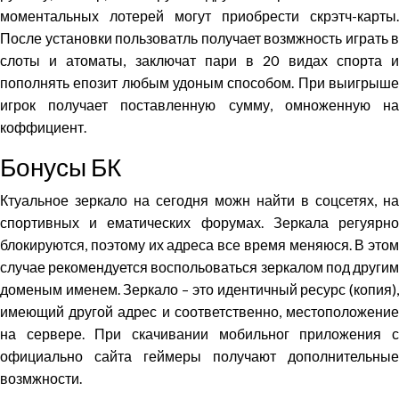
моментальных лотерей могут приобрести скрэтч-карты.
После установки пользоватль получает возмжность играть в
слоты и атоматы, заключат пари в 20 видах спорта и
пополнять епозит любым удоным способом. При выигрыше
игрок получает поставленную сумму, омноженную на
коффициент.
Бонусы БК
Ктуальное зеркало на сегодня можн найти в соцсетях, на
спортивных и ематических форумах. Зеркала регуярно
блокируются, поэтому их адреса все время меняюся. В этом
случае рекомендуется воспольоваться зеркалом под другим
доменым именем. Зеркало – это идентичный ресурс (копия),
имеющий другой адрес и соответственно, местоположение
на сервере. При скачивании мобильног приложения с
официально сайта геймеры получают дополнительные
возмжности.