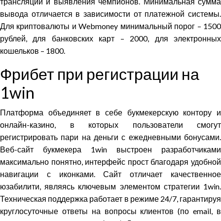
трансляции и выявления чемпионов. Минимальная сумма
вывода отличается в зависимости от платежной системы.
Для криптовалюты и Webmoney минимальный порог – 1500
рублей, для банковских карт – 2000, для электронных
кошельков – 1800.
Фрибет при регистрации на
1win
Платформа объединяет в себе букмекерскую контору и
онлайн-казино, в которых пользователи смогут
регистрировать пари на деньги с ежедневными бонусами.
Веб-сайт букмекера 1win выстроен разработчиками
максимально понятно, интерфейс прост благодаря удобной
навигации с иконками. Сайт отличает качественное
юзабилити, являясь ключевым элементом стратегии 1win.
Техническая поддержка работает в режиме 24/7, гарантируя
круглосуточные ответы на вопросы клиентов (по email, в