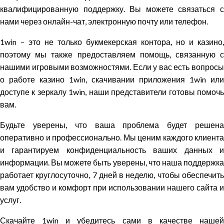
квалифицированную поддержку. Вы можете связаться с
нами через онлайн-чат, электронную почту или телефон.
1win – это не только букмекерская контора, но и казино,
поэтому мы также предоставляем помощь, связанную с
нашими игровыми возможностями. Если у вас есть вопросы
о работе казино 1win, скачивании приложения 1win или
доступе к зеркалу 1win, наши представители готовы помочь
вам.
Будьте уверены, что ваша проблема будет решена
оперативно и профессионально. Мы ценим каждого клиента
и гарантируем конфиденциальность ваших данных и
информации. Вы можете быть уверены, что наша поддержка
работает круглосуточно, 7 дней в неделю, чтобы обеспечить
вам удобство и комфорт при использовании нашего сайта и
услуг.
Скачайте 1win и убедитесь сами в качестве нашей