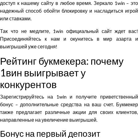
доступ к нашему сайту в любое время. Зеркало 1win – это
надежный способ обойти блокировку и насладиться игрой
или ставками.
Так что не медлите, 1win официальный сайт ждет вас!
Присоединяйтесь к нам и окунитесь в мир азарта и
выигрышей уже сегодня!
Рейтинг букмекера: почему
1вин выигрывает у
конкурентов
Зарегистрируйтесь на 1win и получите приветственный
бонус – дополнительные средства на ваш счет. Букмекер
также предлагает различные акции для своих клиентов,
направленные на увеличение выигрышей.
Бонус на первый депозит