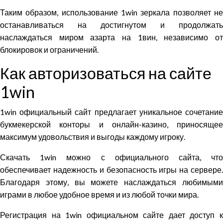
Таким образом, использование 1win зеркала позволяет не
останавливаться на достигнутом и продолжать
наслаждаться миром азарта на 1вин, независимо от
блокировок и ограничений.
Как авторизоваться на сайте
1win
1win официальный сайт предлагает уникальное сочетание
букмекерской конторы и онлайн-казино, приносящее
максимум удовольствия и выгоды каждому игроку.
Скачать 1win можно с официального сайта, что
обеспечивает надежность и безопасность игры на сервере.
Благодаря этому, вы можете наслаждаться любимыми
играми в любое удобное время и из любой точки мира.
Регистрация на 1win официальном сайте дает доступ к