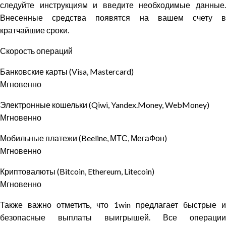
следуйте инструкциям и введите необходимые данные.
Внесенные средства появятся на вашем счету в
кратчайшие сроки.
Скорость операций
Банковские карты (Visa, Mastercard)
Мгновенно
Электронные кошельки (Qiwi, Yandex.Money, WebMoney)
Мгновенно
Мобильные платежи (Beeline, МТС, МегаФон)
Мгновенно
Криптовалюты (Bitcoin, Ethereum, Litecoin)
Мгновенно
Также важно отметить, что 1win предлагает быстрые и
безопасные выплаты выигрышей. Все операции