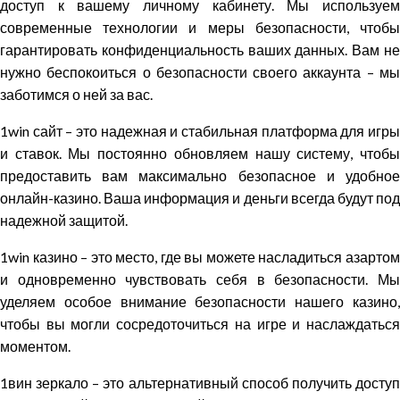
доступ к вашему личному кабинету. Мы используем
современные технологии и меры безопасности, чтобы
гарантировать конфиденциальность ваших данных. Вам не
нужно беспокоиться о безопасности своего аккаунта – мы
заботимся о ней за вас.
1win сайт – это надежная и стабильная платформа для игры
и ставок. Мы постоянно обновляем нашу систему, чтобы
предоставить вам максимально безопасное и удобное
онлайн-казино. Ваша информация и деньги всегда будут под
надежной защитой.
1win казино – это место, где вы можете насладиться азартом
и одновременно чувствовать себя в безопасности. Мы
уделяем особое внимание безопасности нашего казино,
чтобы вы могли сосредоточиться на игре и наслаждаться
моментом.
1вин зеркало – это альтернативный способ получить доступ