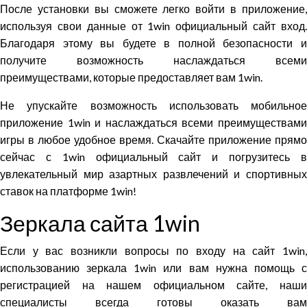
После установки вы сможете легко войти в приложение,
используя свои данные от 1win официальный сайт вход.
Благодаря этому вы будете в полной безопасности и
получите возможность наслаждаться всеми
преимуществами, которые предоставляет вам 1win.
Не упускайте возможность использовать мобильное
приложение 1win и наслаждаться всеми преимуществами
игры в любое удобное время. Скачайте приложение прямо
сейчас с 1win официальный сайт и погрузитесь в
увлекательный мир азартных развлечений и спортивных
ставок на платформе 1win!
Зеркала сайта 1win
Если у вас возникли вопросы по входу на сайт 1win,
использованию зеркала 1win или вам нужна помощь с
регистрацией на нашем официальном сайте, наши
специалисты всегда готовы оказать вам