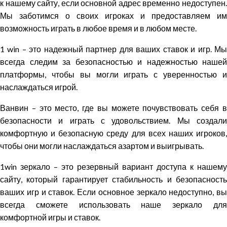
к нашему сайту, если основной адрес временно недоступен.
Мы заботимся о своих игроках и предоставляем им
возможность играть в любое время и в любом месте.
1 win – это надежный партнер для ваших ставок и игр. Мы
всегда следим за безопасностью и надежностью нашей
платформы, чтобы вы могли играть с уверенностью и
наслаждаться игрой.
Ванвин – это место, где вы можете почувствовать себя в
безопасности и играть с удовольствием. Мы создали
комфортную и безопасную среду для всех наших игроков,
чтобы они могли наслаждаться азартом и выигрывать.
1win зеркало – это резервный вариант доступа к нашему
сайту, который гарантирует стабильность и безопасность
ваших игр и ставок. Если основное зеркало недоступно, вы
всегда сможете использовать наше зеркало для
комфортной игры и ставок.