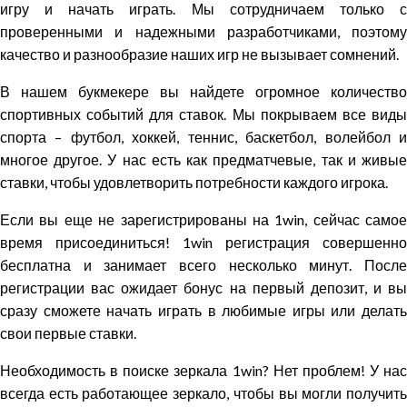
игру и начать играть. Мы сотрудничаем только с
проверенными и надежными разработчиками, поэтому
качество и разнообразие наших игр не вызывает сомнений.
В нашем букмекере вы найдете огромное количество
спортивных событий для ставок. Мы покрываем все виды
спорта – футбол, хоккей, теннис, баскетбол, волейбол и
многое другое. У нас есть как предматчевые, так и живые
ставки, чтобы удовлетворить потребности каждого игрока.
Если вы еще не зарегистрированы на 1win, сейчас самое
время присоединиться! 1win регистрация совершенно
бесплатна и занимает всего несколько минут. После
регистрации вас ожидает бонус на первый депозит, и вы
сразу сможете начать играть в любимые игры или делать
свои первые ставки.
Необходимость в поиске зеркала 1win? Нет проблем! У нас
всегда есть работающее зеркало, чтобы вы могли получить