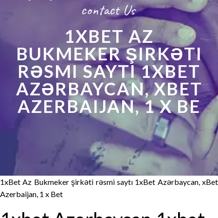
contact Us
1XBET AZ
BUKMEKER ŞIRKƏTI
RƏSMI SAYTI 1XBET
AZƏRBAYCAN, XBET
AZERBAIJAN, 1 X BE
1xBet Az Bukmeker şirkəti rəsmi saytı 1xBet Azərbaycan, xBet
Azerbaijan, 1 x Bet