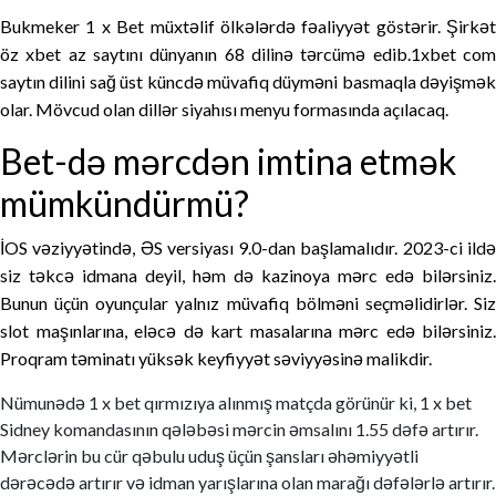
Bukmeker 1 x Bet müxtəlif ölkələrdə fəaliyyət göstərir. Şirkət
öz xbet az saytını dünyanın 68 dilinə tərcümə edib.1xbet com
saytın dilini sağ üst küncdə müvafiq düyməni basmaqla dəyişmək
olar. Mövcud olan dillər siyahısı menyu formasında açılacaq.
Bet-də mərcdən imtina etmək
mümkündürmü?
İOS vəziyyətində, ƏS versiyası 9.0-dan başlamalıdır. 2023-ci ildə
siz təkcə idmana deyil, həm də kazinoya mərc edə bilərsiniz.
Bunun üçün oyunçular yalnız müvafiq bölməni seçməlidirlər. Siz
slot maşınlarına, eləcə də kart masalarına mərc edə bilərsiniz.
Proqram təminatı yüksək keyfiyyət səviyyəsinə malikdir.
Nümunədə 1 x bet qırmızıya alınmış matçda görünür ki, 1 x bet
Sidney komandasının qələbəsi mərcin əmsalını 1.55 dəfə artırır.
Mərclərin bu cür qəbulu uduş üçün şansları əhəmiyyətli
dərəcədə artırır və idman yarışlarına olan marağı dəfələrlə artırır.