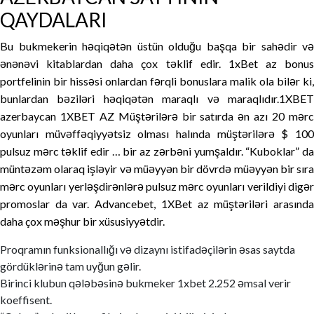
QAYDALARI
Bu bukmekerin həqiqətən üstün olduğu başqa bir sahədir və
ənənəvi kitablardan daha çox təklif edir. 1xBet az bonus
portfelinin bir hissəsi onlardan fərqli bonuslara malik ola bilər ki,
bunlardan bəziləri həqiqətən maraqlı və maraqlıdır.1XBET
azerbaycan 1XBET AZ Müştərilərə bir satırda ən azı 20 mərc
oyunları müvəffəqiyyətsiz olması halında müştərilərə $ 100
pulsuz mərc təklif edir … bir az zərbəni yumşaldır. “Kuboklar” da
müntəzəm olaraq işləyir və müəyyən bir dövrdə müəyyən bir sıra
mərc oyunları yerləşdirənlərə pulsuz mərc oyunları verildiyi digər
promoslar da var. Advancebet, 1XBet az müştəriləri arasında
daha çox məşhur bir xüsusiyyətdir.
Proqramın funksionallığı və dizaynı istifadəçilərin əsas saytda
gördüklərinə tam uyğun gəlir.
Birinci klubun qələbəsinə bukmeker 1xbet 2.252 əmsal verir
koeffisent.