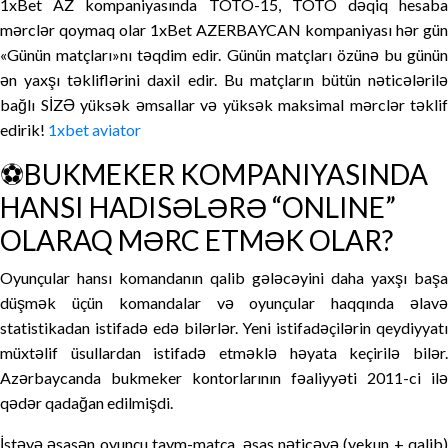
1xBet AZ kompaniyasında TOTO-15, TOTO dəqiq hesaba
mərclər qoymaq olar 1xBet AZERBAYCAN kompaniyası hər gün
«Günün matçları»nı təqdim edir. Günün matçları özünə bu günün
ən yaxşı təkliflərini daxil edir. Bu matçların bütün nəticələrilə
bağlı SİZƏ yüksək əmsallar və yüksək maksimal mərclər təklif
edirik!
1xbet aviator
⚽BUKMEKER KOMPANIYASINDA
HANSI HADISƏLƏRƏ “ONLINE”
OLARAQ MƏRC ETMƏK OLAR?
Oyunçular hansı komandanın qalib gələcəyini daha yaxşı başa
düşmək üçün komandalar və oyunçular haqqında əlavə
statistikadan istifadə edə bilərlər. Yeni istifadəçilərin qeydiyyatı
müxtəlif üsullardan istifadə etməklə həyata keçirilə bilər.
Azərbaycanda bukmeker kontorlarının fəaliyyəti 2011-ci ilə
qədər qadağan edilmişdi.
İstəyə əsasən oyunçu taym-matça, əsas nəticəyə (yekun + qalib)