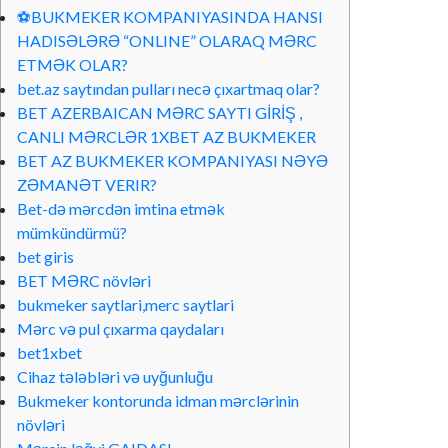
⚽BUKMEKER KOMPANIYASINDA HANSI
HADISƏLƏRƏ “ONLINE” OLARAQ MƏRC
ETMƏK OLAR?
bet.az saytından pulları necə çıxartmaq olar?
BET AZERBAICAN MƏRC SAYTI GİRİŞ ,
CANLI MƏRCLƏR 1XBET AZ BUKMEKER
BET AZ BUKMEKER KOMPANIYASI NƏYƏ
ZƏMANƏT VERIR?
Bet-də mərcdən imtina etmək
mümkündürmü?
bet giris
BET MƏRC növləri
bukmeker saytlari,merc saytlari
Mərc və pul çıxarma qaydaları
bet1xbet
Cihaz tələbləri və uyğunluğu
Bukmeker kontorunda idman mərclərinin
növləri