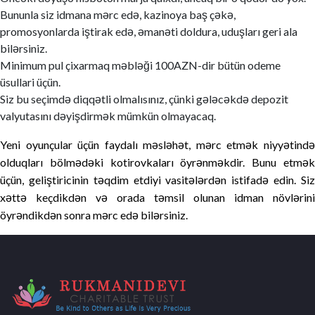
Bununla siz idmana mərc edə, kazinoya baş çəkə,
promosyonlarda iştirak edə, əmanəti doldura, uduşları geri ala
bilərsiniz.
Minimum pul çixarmaq məbləği 100AZN-dir bütün odeme
üsullari üçün.
Siz bu seçimdə diqqətli olmalısınız, çünki gələcəkdə depozit
valyutasını dəyişdirmək mümkün olmayacaq.
Yeni oyunçular üçün faydalı məsləhət, mərc etmək niyyətində
olduqları bölmədəki kotirovkaları öyrənməkdir. Bunu etmək
üçün, geliştiricinin təqdim etdiyi vasitələrdən istifadə edin. Siz
xəttə keçdikdən və orada təmsil olunan idman növlərini
öyrəndikdən sonra mərc edə bilərsiniz.