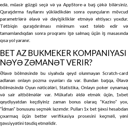
edə, müasir güzgü seçə və ya AppStore-a baş çəkə bilərsiniz.
Quraşdırma fayllarını yüklədikdən sonra oyunçuların mövcud
parametrlərə əlavə və dəyişikliklər etməyə ehtiyacı yoxdur.
Tətbiqin quraşdırılması minimum vaxt tələb edir və
tamamlandıqdan sonra proqramı işə salmaq üçün iş masasında
qısa yol yaranır.
BET AZ BUKMEKER KOMPANIYASI
NƏYƏ ZƏMANƏT VERIR?
Əlavə bölməsində bu siyahıda qeyd olunmayan Scratch-card
adlanan onlayn pozma oyunları da var. Bundan başqa, Əlavə
bölməsində Oyun nəticələri, Statistika, Onlayn poker oynamaq
və sair altbölmələr var. Mükafatı əldə etmək üçün, 1xbet
qeydiyyatdan keçdiyiniz zaman bonus olaraq “Kazino” yox,
“İdman” bonusunu seçmək lazımdır. Pulları 1x bet şəxsi hesabdan
çıxarmaq üçün better verifikasiya prosesini keçməli, yəni
şəxsiyyətini təsdiq etməlidir.