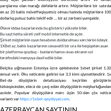
yarışlarına olan marağı dəfələrlə artırır. Müştərilərə bir satırda
ən az 20 bahis müvəffəqiyyətsiz olması halında müştərilərə 100
dollarlıq pulsuz bahis təklif edir … bir az zərbəni yumşaldır.
Əlavə iddaa bazarlarında bu göstərici yüksələ bilər.
Bu sayt hətta sürəti zəif mobil internetlə də açılır.
Şirkət müştərinin oyun hesabının doldurulması xərclərini ödəyir.
1XBet az, bahis bazarlarının səxavətli bir sıra ilə həqiqətən asan
bir platforma qoyduq – bunların hamısı əsas ekranın sol
tərəfindəki menyuya daxil edilə bilər.
Belçika yığmasının Estoniya üzrə qələbəsinə 1xbet şirkət 1.32
əmsal verir. Əks nəticənin gəlirini isə 3.3 kimi qiymətləndirir. 1x
Bet-də döyüşlərin detalizasiyası keçirilən görüşlərin
təbəqəsindən, eləcə də çıxış edən döyüşçülərin məşhurluğundan
asılıdır. Populyar döyüşçülərə mərc üçün 50-dən çöx nəticə
variantı var
https://1xbet-qeydiyyat.com
.
AZERBAYCAN SAYTININ