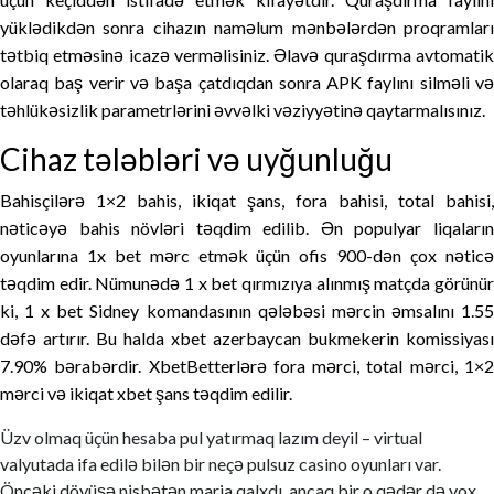
yüklədikdən sonra cihazın naməlum mənbələrdən proqramları
tətbiq etməsinə icazə verməlisiniz. Əlavə quraşdırma avtomatik
olaraq baş verir və başa çatdıqdan sonra APK faylını silməli və
təhlükəsizlik parametrlərini əvvəlki vəziyyətinə qaytarmalısınız.
Cihaz tələbləri və uyğunluğu
Bahisçilərə 1×2 bahis, ikiqat şans, fora bahisi, total bahisi,
nəticəyə bahis növləri təqdim edilib. Ən populyar liqaların
oyunlarına 1x bet mərc etmək üçün ofis 900-dən çox nəticə
təqdim edir. Nümunədə 1 x bet qırmızıya alınmış matçda görünür
ki, 1 x bet Sidney komandasının qələbəsi mərcin əmsalını 1.55
dəfə artırır. Bu halda xbet azerbaycan bukmekerin komissiyası
7.90% bərabərdir. XbetBetterlərə fora mərci, total mərci, 1×2
mərci və ikiqat xbet şans təqdim edilir.
Üzv olmaq üçün hesaba pul yatırmaq lazım deyil – virtual
valyutada ifa edilə bilən bir neçə pulsuz casino oyunları var.
Öncəki döyüşə nisbətən marja qalxdı, ancaq bir o qədər də yox.