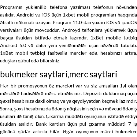
Proqramın yüklənilib telefona yazılması telefonun növündən
asılıdır. Android və iOS üçün 1xbet mobil proqramları haqqında
ətraflı məlumatı oxuyun. Proqram 11.0-dan yuxarı iOS və ipadOS
versiyaları üçün mövcuddur. Androyd telfonlara yükləmək üçün
başqa üsuldan istifadə etmək lazımdır. 1xBet mobile tətbiq
Android 5.0 və daha yeni yenilənmələr üçün nəzərdə tutulub.
1xBet mobil tətbiqi fasitəsilə mərclər edə, hesabınızı artıra,
uduşları qəbul edə bilərsiniz.
bukmeker saytlari,merc saytlari
Hər bir promosyonun öz mərcləri var və siz əmsalları 1,4 olan
mərclərə hadisələrə mərc etməlisiniz. Depoziti doldurmaq üçün
şəxsi hesabınıza daxil olmaq və ya qeydiyyatdan keçmək lazımdır.
Sonra, şəxsi hesabınızda ödəniş nöqtəsini seçin və mövcud ödəniş
üsulları ilə tanış olun. Çıxarma müddəti oyunçunun istifadə etdiyi
üsuldan asılıdır. Bank kartları üçün pul çıxarma müddəti 7 iş
gününə qədər artırıla bilər. Əgər oyunçunun mərci bukmeker