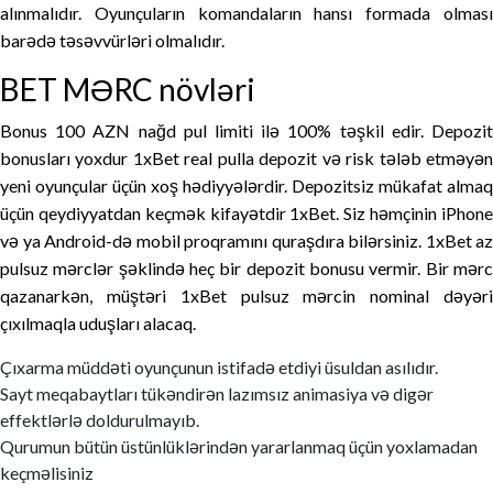
alınmalıdır. Oyunçuların komandaların hansı formada olması
barədə təsəvvürləri olmalıdır.
BET MƏRC növləri
Bonus 100 AZN nağd pul limiti ilə 100% təşkil edir. Depozit
bonusları yoxdur 1xBet real pulla depozit və risk tələb etməyən
yeni oyunçular üçün xoş hədiyyələrdir. Depozitsiz mükafat almaq
üçün qeydiyyatdan keçmək kifayətdir 1xBet. Siz həmçinin iPhone
və ya Android-də mobil proqramını quraşdıra bilərsiniz. 1xBet az
pulsuz mərclər şəklində heç bir depozit bonusu vermir. Bir mərc
qazanarkən, müştəri 1xBet pulsuz mərcin nominal dəyəri
çıxılmaqla uduşları alacaq.
Çıxarma müddəti oyunçunun istifadə etdiyi üsuldan asılıdır.
Sayt meqabaytları tükəndirən lazımsız animasiya və digər
effektlərlə doldurulmayıb.
Qurumun bütün üstünlüklərindən yararlanmaq üçün yoxlamadan
keçməlisiniz