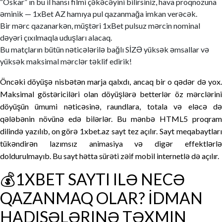
“Oskar” ın bu il hansı filmi çəkəcəyini bilirsiniz, hava proqnozuna
əminik — 1xBet AZ hamıya pul qazanmağa imkan verəcək.
Bir mərc qazanarkən, müştəri 1xBet pulsuz mərcin nominal
dəyəri çıxılmaqla uduşları alacaq.
Bu matçların bütün nəticələrilə bağlı SİZƏ yüksək əmsallar və
yüksək maksimal mərclər təklif edirik!
Öncəki döyüşə nisbətən marja qalxdı, ancaq bir o qədər də yox.
Maksimal göstəriciləri olan döyüşlərə betterlər öz mərclərini
döyüşün ümumi nəticəsinə, raundlara, totala və eləcə də
qələbənin növünə edə bilərlər. Bu mənbə HTML5 proqram
dilində yazılıb, on görə 1xbet.az sayt tez açılır. Sayt meqabaytları
tükəndirən lazımsız animasiya və digər effektlərlə
doldurulmayıb. Bu sayt hətta sürəti zəif mobil internetlə də açılır.
💰1XBET SAYTI ILƏ NECƏ
QAZANMAQ OLAR? İDMAN
HADISƏLƏRINƏ TƏXMIN