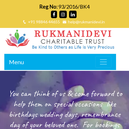
Reg No:
93/2016/BK4
+91 98846 44655
help@rukmanidevi.in
Menu
You can think of us & come forward to
help them on special occasions
like
birthdays wedding days, remembrance
day of your beloved one.
For bookings