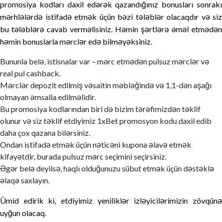
promosiya kodları daxil edərək qazandığınız bonusları sonrakı
mərhlələrdə istifadə etmək üçün bəzi tələblər olacaqdır və siz
bu tələblərə cavab verməlisiniz. Həmin şərtlərə əməl etmədən
həmin bonuslarla mərclər edə bilməyəksiniz.
Bununla belə, istisnalar var – mərc etmədən pulsuz mərclər və
real pul cashback.
Mərclər depozit edilmiş vəsaitin məbləğində və 1,1-dən aşağı
olmayan əmsalla edilməlidir.
Bu promosiya kodlarından biri də bizim tərəfimizdən təklif
olunur və siz təklif etdiyimiz 1xBet promosyon kodu daxil edib
daha çox qazana bilərsiniz.
Ondan istifadə etmək üçün nəticəni kupona əlavə etmək
kifayətdir, burada pulsuz mərc seçimini seçirsiniz.
Əgər belə deyilsə, haqlı olduğunuzu sübut etmək üçün dəstəklə
əlaqə saxlayın.
Ümid edirik ki, etdiyimiz yeniliklər izləyicilərimizin zövqünə
uyğun olacaq.