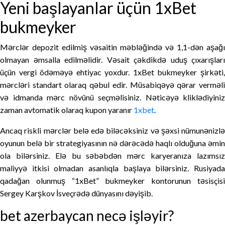
Yeni başlayanlar üçün 1xBet
bukmeyker
Mərclər depozit edilmiş vəsaitin məbləğində və 1,1-dən aşağı
olmayan əmsalla edilməlidir. Vəsait çəkdikdə uduş çıxarışları
üçün vergi ödəməyə ehtiyac yoxdur. 1xBet bukmeyker şirkəti,
mərcləri standart olaraq qəbul edir. Müsabiqəyə qərar verməli
və idmanda mərc növünü seçməlisiniz. Nəticəyə kliklədiyiniz
zaman avtomatik olaraq kupon yaranır
1xbet
.
Ancaq riskli mərclər belə edə biləcəksiniz və şəxsi nümunənizlə
oyunun belə bir strategiyasının nə dərəcədə haqlı olduğuna əmin
ola bilərsiniz. Elə bu səbəbdən mərc karyeranıza lazımsız
maliyyə itkisi olmadan asanlıqla başlaya bilərsiniz. Rusiyada
qadağan olunmuş “1xBet” bukmeyker kontorunun təsisçisi
Sergey Karşkov İsveçrədə dünyasını dəyişib.
bet azerbaycan necə işləyir?