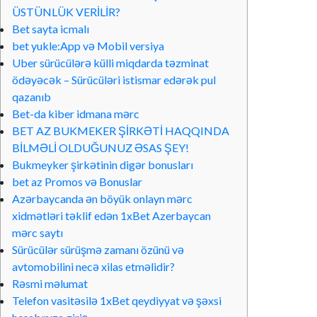
ÜSTÜNLÜK VERİLİR?
Bet sayta icmalı
bet yukle:App və Mobil versiya
Uber sürücülərə külli miqdarda təzminat
ödəyəcək – Sürücüləri istismar edərək pul
qazanıb
Bet-da kiber idmana mərc
BET AZ BUKMEKER ŞİRKƏTİ HAQQINDA
BİLMƏLİ OLDUĞUNUZ ƏSAS ŞEY!
Bukmeyker şirkətinin digər bonusları
bet az Promos və Bonuslar
Azərbaycanda ən böyük onlayn mərc
xidmətləri təklif edən 1xBet Azerbaycan
mərc saytı
Sürücülər sürüşmə zamanı özünü və
avtomobilini necə xilas etməlidir?
Rəsmi məlumat
Telefon vasitəsilə 1xBet qeydiyyat və şəxsi