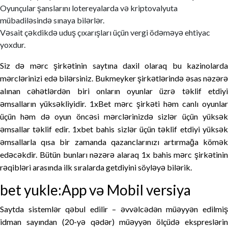
Oyunçular şanslarını lotereyalarda və kriptovalyuta
mübadiləsində sınaya bilərlər.
Vəsait çəkdikdə uduş çıxarışları üçün vergi ödəməyə ehtiyac
yoxdur.
Siz də mərc şirkətinin saytına daxil olaraq bu kazinolarda
mərclərinizi edə bilərsiniz. Bukmeyker şirkətlərində əsas nəzərə
alınan cəhətlərdən biri onların oyunlar üzrə təklif etdiyi
əmsalların yüksəkliyidir. 1xBet mərc şirkəti həm canlı oyunlar
üçün həm də oyun öncəsi mərclərinizdə sizlər üçün yüksək
əmsallar təklif edir. 1xbet bahis sizlər üçün təklif etdiyi yüksək
əmsallarla qısa bir zamanda qazanclarınızı artırmağa kömək
edəcəkdir. Bütün bunları nəzərə alaraq 1x bahis mərc şirkətinin
rəqibləri arasında ilk sıralarda getdiyini söyləyə bilərik.
bet yukle:App və Mobil versiya
Saytda sistemlər qəbul edilir – əvvəlcədən müəyyən edilmiş
idman sayından (20-yə qədər) müəyyən ölçüdə ekspreslərin