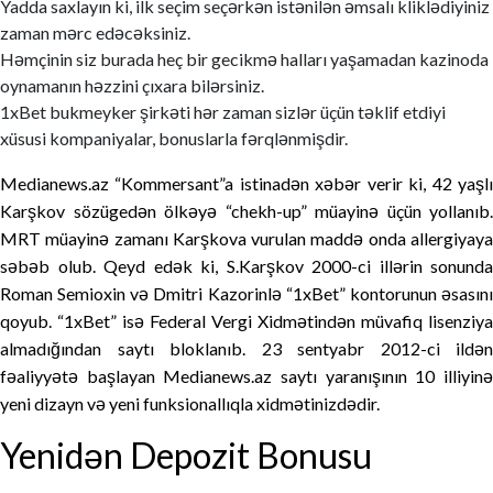
Yadda saxlayın ki, ilk seçim seçərkən istənilən əmsalı kliklədiyiniz
zaman mərc edəcəksiniz.
Həmçinin siz burada heç bir gecikmə halları yaşamadan kazinoda
oynamanın həzzini çıxara bilərsiniz.
1xBet bukmeyker şirkəti hər zaman sizlər üçün təklif etdiyi
xüsusi kompaniyalar, bonuslarla fərqlənmişdir.
Medianews.az “Kommersant”a istinadən xəbər verir ki, 42 yaşlı
Karşkov sözügedən ölkəyə “chekh-up” müayinə üçün yollanıb.
MRT müayinə zamanı Karşkova vurulan maddə onda allergiyaya
səbəb olub. Qeyd edək ki, S.Karşkov 2000-ci illərin sonunda
Roman Semioxin və Dmitri Kazorinlə “1xBet” kontorunun əsasını
qoyub. “1xBet” isə Federal Vergi Xidmətindən müvafiq lisenziya
almadığından saytı bloklanıb. 23 sentyabr 2012-ci ildən
fəaliyyətə başlayan Medianews.az saytı yaranışının 10 illiyinə
yeni dizayn və yeni funksionallıqla xidmətinizdədir.
Yenidən Depozit Bonusu