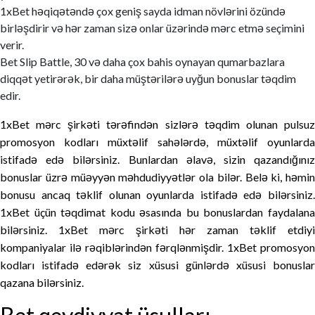
1xBet həqiqətəndə çox geniş sayda idman növlərini özündə
birləşdirir və hər zaman sizə onlar üzərində mərc etmə seçimini
verir.
Bet Slip Battle, 30 və daha çox bahis oynayan qumarbazlara
diqqət yetirərək, bir daha müştərilərə uyğun bonuslar təqdim
edir.
1xBet mərc şirkəti tərəfindən sizlərə təqdim olunan pulsuz
promosyon kodları müxtəlif sahələrdə, müxtəlif oyunlarda
istifadə edə bilərsiniz. Bunlardan əlavə, sizin qazandığınız
bonuslar üzrə müəyyən məhdudiyyətlər ola bilər. Belə ki, həmin
bonusu ancaq təklif olunan oyunlarda istifadə edə bilərsiniz.
1xBet üçün təqdimat kodu əsasında bu bonuslardan faydalana
bilərsiniz. 1xBet mərc şirkəti hər zaman təklif etdiyi
kompaniyalar ilə rəqiblərindən fərqlənmişdir. 1xBet promosyon
kodları istifadə edərək siz xüsusi günlərdə xüsusi bonuslar
qazana bilərsiniz.