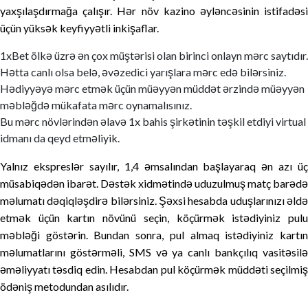
yaxşılaşdırmağa çalışır. Hər növ kazino əyləncəsinin istifadəsi
üçün yüksək keyfiyyətli inkişaflar.
1xBet ölkə üzrə ən çox müştərisi olan birinci onlayn mərc saytıdır.
Hətta canlı olsa belə, əvəzedici yarışlara mərc edə bilərsiniz.
Hədiyyəyə mərc etmək üçün müəyyən müddət ərzində müəyyən
məbləğdə mükafata mərc oynamalısınız.
Bu mərc növlərindən əlavə 1x bahis şirkətinin təşkil etdiyi virtual
idmanı da qeyd etməliyik.
Yalnız ekspreslər sayılır, 1,4 əmsalından başlayaraq ən azı üç
müsabiqədən ibarət. Dəstək xidmətində uduzulmuş matç barədə
məlumatı dəqiqləşdirə bilərsiniz. Şəxsi hesabda uduşlarınızı əldə
etmək üçün kartın növünü seçin, köçürmək istədiyiniz pulu
məbləği göstərin. Bundan sonra, pul almaq istədiyiniz kartın
məlumatlarını göstərməli, SMS və ya canlı bankçılıq vasitəsilə
əməliyyatı təsdiq edin. Hesabdan pul köçürmək müddəti seçilmiş
ödəniş metodundan asılıdır.