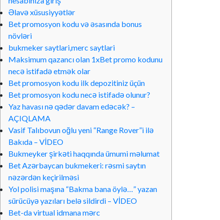
hesabınıza giriş
Əlavə xüsusiyyətlər
Bet promosyon kodu və əsasında bonus
növləri
bukmeker saytlari,merc saytlari
Maksimum qazancı olan 1xBet promo kodunu
necə istifadə etmək olar
Bet promosyon kodu ilk depozitiniz üçün
Bet promosyon kodu necə istifadə olunur?
Yaz havası nə qədər davam edəcək? –
AÇIQLAMA
Vasif Talıbovun oğlu yeni “Range Rover”i ilə
Bakıda – VİDEO
Bukmeyker şirkəti haqqında ümumi məlumat
Bet Azərbaycan bukmekeri: rəsmi saytın
nəzərdən keçirilməsi
Yol polisi maşına “Bakma bana öylə…” yazan
sürücüyə yazıları belə sildirdi – VİDEO
Bet-da virtual idmana mərc