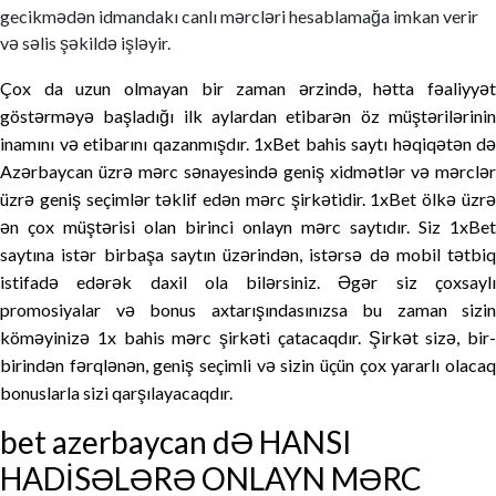
gecikmədən idmandakı canlı mərcləri hesablamağa imkan verir
və səlis şəkildə işləyir.
Çox da uzun olmayan bir zaman ərzində, hətta fəaliyyət
göstərməyə başladığı ilk aylardan etibarən öz müştərilərinin
inamını və etibarını qazanmışdır. 1xBet bahis saytı həqiqətən də
Azərbaycan üzrə mərc sənayesində geniş xidmətlər və mərclər
üzrə geniş seçimlər təklif edən mərc şirkətidir. 1xBet ölkə üzrə
ən çox müştərisi olan birinci onlayn mərc saytıdır. Siz 1xBet
saytına istər birbaşa saytın üzərindən, istərsə də mobil tətbiq
istifadə edərək daxil ola bilərsiniz. Əgər siz çoxsaylı
promosiyalar və bonus axtarışındasınızsa bu zaman sizin
köməyinizə 1x bahis mərc şirkəti çatacaqdır. Şirkət sizə, bir-
birindən fərqlənən, geniş seçimli və sizin üçün çox yararlı olacaq
bonuslarla sizi qarşılayacaqdır.
bet azerbaycan dƏ HANSI
HADİSƏLƏRƏ ONLAYN MƏRC