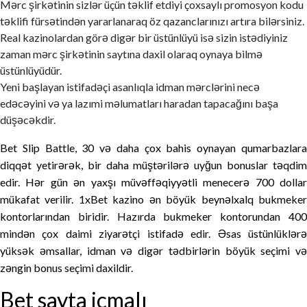
Mərc şirkətinin sizlər üçün təklif etdiyi çoxsaylı promosyon kodu
təklifi fürsətindən yararlanaraq öz qazanclarınızı artıra bilərsiniz.
Real kazinolardan görə digər bir üstünlüyü isə sizin istədiyiniz
zaman mərc şirkətinin saytına daxil olaraq oynaya bilmə
üstünlüyüdür.
Yeni başlayan istifadəçi asanlıqla idman mərclərini necə
edəcəyini və ya lazımi məlumatları haradan tapacağını başa
düşəcəkdir.
Bet Slip Battle, 30 və daha çox bahis oynayan qumarbazlara
diqqət yetirərək, bir daha müştərilərə uyğun bonuslar təqdim
edir. Hər gün ən yaxşı müvəffəqiyyətli menecerə 700 dollar
mükafat verilir. 1xBet kazino ən böyük beynəlxalq bukmeker
kontorlarından biridir. Hazırda bukmeker kontorundan 400
mindən çox daimi ziyarətçi istifadə edir. Əsas üstünlüklərə
yüksək əmsallar, idman və digər tədbirlərin böyük seçimi və
zəngin bonus seçimi daxildir.
Bet sayta icmalı