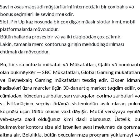
Saytın əsas məqsədi müştərilərini internetdəki bir çox bahis və
bonus seçimləri ilə sevindirməkdir.
Slot, Pin Up kazinosunda bir çox digər müasir slotlar kimi, mobil
platformalarda mövcuddur.
Bütün hallarda proses bir və ya iki dəqiqədən çox çəkmir.
Lakin, zamanla mərc kontoruna girişin məhdudlaşdırılması
ehtimalı da mövcuddur.
Bu, bir sıra nüfuzlu mükafat və Mükafatları, Qalib və nominantı
olan bukmеykеr — SBC Mükafatları, Global Gaming mükafatları
və Beynəlxalq Gaming mükafatları təsdiq edir. Əksər idman
hadisələri üzrə mərclər üçün 30-dan artıq market təqdim edilir, o
cümlədən, küncdən zərbələr, sarı vərəqələr, cərimə zərbələri və
s.. İstifadəçinin seçdiyi ödəmə sistemindən asılı olaraq pulun
köçməsi üçün tələb olunan vaxt dəyişir. Mobil versiyaya eynilə
veb-sayta daxil olduğunuz kimi daxil olursunuz. Üstəlik, bu
bukmeyker kontoru sizə aid istənilən şəxsi məlumatı da qoruma
altına alır. Beləliklə, bütün oxucularımıza proqramı yükləməyi və