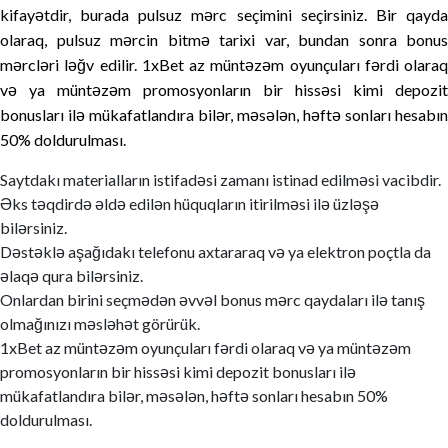
kifayətdir, burada pulsuz mərc seçimini seçirsiniz. Bir qayda
olaraq, pulsuz mərcin bitmə tarixi var, bundan sonra bonus
mərcləri ləğv edilir. 1xBet az müntəzəm oyunçuları fərdi olaraq
və ya müntəzəm promosyonların bir hissəsi kimi depozit
bonusları ilə mükafatlandıra bilər, məsələn, həftə sonları hesabın
50% doldurulması.
Saytdakı materialların istifadəsi zamanı istinad edilməsi vacibdir.
Əks təqdirdə əldə edilən hüquqların itirilməsi ilə üzləşə
bilərsiniz.
Dəstəklə aşağıdakı telefonu axtararaq və ya elektron poçtla da
əlaqə qura bilərsiniz.
Onlardan birini seçmədən əvvəl bonus mərc qaydaları ilə tanış
olmağınızı məsləhət görürük.
1xBet az müntəzəm oyunçuları fərdi olaraq və ya müntəzəm
promosyonların bir hissəsi kimi depozit bonusları ilə
mükafatlandıra bilər, məsələn, həftə sonları hesabın 50%
doldurulması.