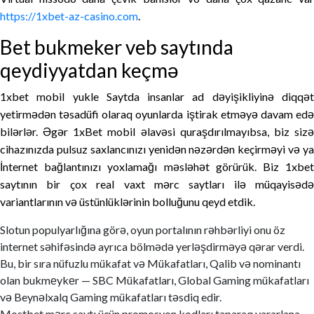
https://1xbet-az-casino.com
.
Bet bukmeker veb saytında
qeydiyyatdan keçmə
1xbet mobil yukle Saytda insanlar ad dəyişikliyinə diqqət
yetirmədən təsadüfi olaraq oyunlarda iştirak etməyə davam edə
bilərlər. Əgər 1xBet mobil əlavəsi quraşdırılmayıbsa, biz sizə
cihazınızda pulsuz saxlancınızı yenidən nəzərdən keçirməyi və ya
İnternet bağlantınızı yoxlamağı məsləhət görürük. Biz 1xbet
saytının bir çox real vaxt mərc saytları ilə müqayisədə
variantlarının və üstünlüklərinin bolluğunu qeyd etdik.
Slotun populyarlığına görə, oyun portalının rəhbərliyi onu öz
internet səhifəsində ayrıca bölmədə yerləşdirməyə qərar verdi.
Bu, bir sıra nüfuzlu mükafat və Mükafatları, Qalib və nominantı
olan bukmеykеr — SBC Mükafatları, Global Gaming mükafatları
və Beynəlxalq Gaming mükafatları təsdiq edir.
Mostbet mərc saytı üçün promosyon kodları taparaq yararlana