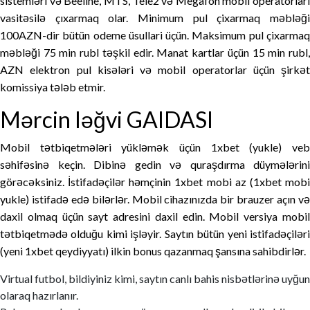
sistemləri və Beeline, MTS, Tele2 və Megafon mobil operatorları
vasitəsilə çıxarmaq olar. Minimum pul çixarmaq məbləği
100AZN-dir bütün odeme üsullari üçün. Maksimum pul çixarmaq
məbləği 75 min rubl təşkil edir. Manat kartlar üçün 15 min rubl,
AZN elektron pul kisələri və mobil operatorlar üçün şirkət
komissiya tələb etmir.
Mərcin ləğvi GAIDASI
Mobil tətbiqetmələri yükləmək üçün 1xbet (yukle) veb
səhifəsinə keçin. Dibinə gedin və quraşdırma düymələrini
görəcəksiniz. İstifadəçilər həmçinin 1xbet mobi az (1xbet mobi
yukle) istifadə edə bilərlər. Mobil cihazınızda bir brauzer açın və
daxil olmaq üçün sayt adresini daxil edin. Mobil versiya mobil
tətbiqetmədə olduğu kimi işləyir. Saytın bütün yeni istifadəçiləri
(yeni 1xbet qeydiyyatı) ilkin bonus qazanmaq şansına sahibdirlər.
Virtual futbol, bildiyiniz kimi, saytın canlı bahis nisbətlərinə uyğun
olaraq hazırlanır.