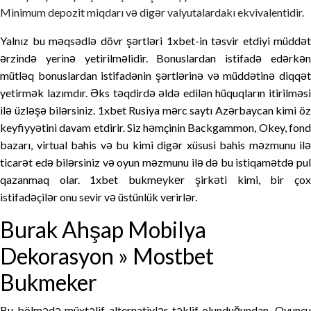
Minimum depozit miqdarı və digər valyutalardakı ekvivalentidir.
Yalnız bu məqsədlə dövr şərtləri 1xbet-in təsvir etdiyi müddət
ərzində yerinə yetirilməlidir. Bonuslardan istifadə edərkən
mütləq bonuslardan istifadənin şərtlərinə və müddətinə diqqət
yetirmək lazımdır. Əks təqdirdə əldə edilən hüquqların itirilməsi
ilə üzləşə bilərsiniz. 1xbet Rusiya mərc saytı Azərbaycan kimi öz
keyfiyyətini davam etdirir. Siz həmçinin Backgammon, Okey, fond
bazarı, virtual bahis və bu kimi digər xüsusi bahis məzmunu ilə
ticarət edə bilərsiniz və oyun məzmunu ilə də bu istiqamətdə pul
qazanmaq olar. 1xbet bukmеykеr şirkəti kimi, bir çox
istifadəçilər onu sevir və üstünlük verirlər.
Burak Ahşap Mobilya
Dekorasyon » Mostbet
Bukmeker
Bu bölmədə müxtəlif alternativlər təklif olunduğundan, Oyunçu