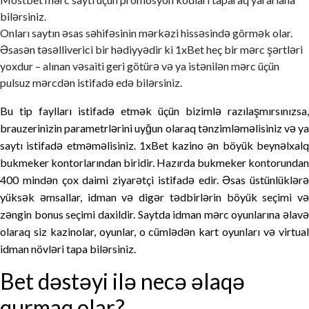
bilərsiniz.
Onları saytın əsas səhifəsinin mərkəzi hissəsində görmək olar.
Əsasən təsəlliverici bir hədiyyədir ki 1xBet heç bir mərc şərtləri
yoxdur – alınan vəsaiti geri götürə və ya istənilən mərc üçün
pulsuz mərcdən istifadə edə bilərsiniz.
Bu tip faylları istifadə etmək üçün bizimlə razılaşmırsınızsa,
brauzerinizin parametrlərini uyğun olaraq tənzimləməlisiniz və ya
saytı istifadə etməməlisiniz. 1xBet kazino ən böyük beynəlxalq
bukmeker kontorlarından biridir. Hazırda bukmeker kontorundan
400 mindən çox daimi ziyarətçi istifadə edir. Əsas üstünlüklərə
yüksək əmsallar, idman və digər tədbirlərin böyük seçimi və
zəngin bonus seçimi daxildir. Saytda idman mərc oyunlarına əlavə
olaraq siz kazinolar, oyunlar, o cümlədən kart oyunları və virtual
idman növləri tapa bilərsiniz.
Bet dəstəyi ilə necə əlaqə
qurmaq olar?