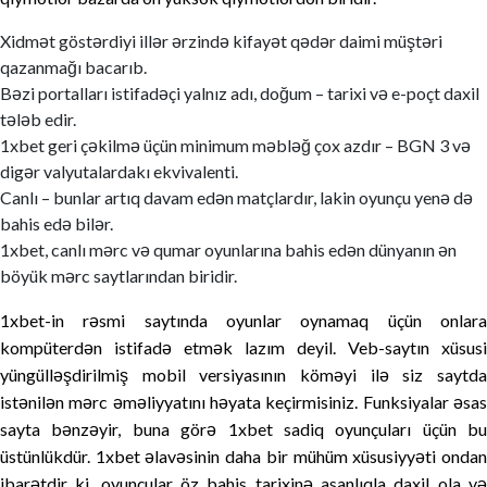
Xidmət göstərdiyi illər ərzində kifayət qədər daimi müştəri
qazanmağı bacarıb.
Bəzi portalları istifadəçi yalnız adı, doğum – tarixi və e-poçt daxil
tələb edir.
1xbet geri çəkilmə üçün minimum məbləğ çox azdır – BGN 3 və
digər valyutalardakı ekvivalenti.
Canlı – bunlar artıq davam edən matçlardır, lakin oyunçu yenə də
bahis edə bilər.
1xbet, canlı mərc və qumar oyunlarına bahis edən dünyanın ən
böyük mərc saytlarından biridir.
1xbet-in rəsmi saytında oyunlar oynamaq üçün onlara
kompüterdən istifadə etmək lazım deyil. Veb-saytın xüsusi
yüngülləşdirilmiş mobil versiyasının köməyi ilə siz saytda
istənilən mərc əməliyyatını həyata keçirmisiniz. Funksiyalar əsas
sayta bənzəyir, buna görə 1xbet sadiq oyunçuları üçün bu
üstünlükdür. 1xbet əlavəsinin daha bir mühüm xüsusiyyəti ondan
ibarətdir ki, oyunçular öz bahis tarixinə asanlıqla daxil ola və