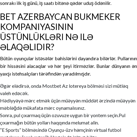
sonrakı ilk iş günü, iş saatı bitənə qədər uduş ödənilir.
BET AZERBAYCAN BUKMEKER
KOMPANIYASININ
ÜSTÜNLÜKLƏRI NƏ ILƏ
ƏLAQƏLIDIR?
Bütün oyunçular istəsələr bahislərini dayandıra bilərlər. Pullarının
bir hissəsini alacaqlar və hər şeyi itirməzlər. Bunlar dünyanın ən
yaxşı istehsalçıları tərəfindən yaradılmışdır.
Əgər elədirsə, onda Mostbet Az lotereya bölməsi sizi mütləq
valeh edəcək.
Hədiyyəyə mərc etmək üçün müəyyən müddət ərzində müəyyən
məbləğdə mükafata mərc oynamalısınız.
Sonra, pul çıxarmaq üçün ozuvuze uygun bir yontem seçin.Pul
çıxarmağın bütün yolları haqqında melumat alin.
“E Sports” bölməsində Oyunçu-üzv həmçinin virtual futbol