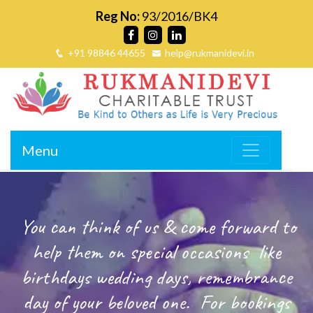
Reg No:
93/2016/BK4
+91 98846 44655
help@rukmanidevi.in
Menu
You can think of us & come forward to
help them on special occasions
like
birthdays wedding days, remembrance
day of your beloved one.
For bookings