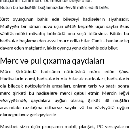
matçlarını “canlı mərc”bölməsində izləyə bilər.
Bütün bu hadisələr başlamazdan əvvəl mərc edilə bilər.
Xətt oyunçunun bahis edə biləcəyi hadisələrin siyahısıdır.
Müəyyən bir idman növü üçün xəttə keçmək üçün saytın əsas
səhifəsindəki müvafiq bölmədə onu seçə bilərsiniz. Bütün bu
hadisələr başlamazdan əvvəl mərc edilə bilər. Canlı – bunlar artıq
davam edən matçlardır, lakin oyunçu yenə də bahis edə bilər.
Mərc və pul çıxarma qaydaları
Mərc şirkətində hadisənin nəticəsinə mərc edən şəxs.
Hadisələrin cəmi, hadisələrin ola biləcək nəticələri, hadisələrin
ola biləcək nəticələrinin əmsalları, onların tarix və saatı, sonra
mərc şirkəti bu hadisələrə mərci qəbul etmir. Mərcin ləğvi
vəziyyətində, qaydalara uyğun olaraq, şirkət ilə müştəri
arasındakı razılaşma etibarsız sayılır və bu vəziyyətə uyğun
olaraq pulunuz geri qaytarılır.
Mostbet sizin üçün proqramın mobil, planşet, PC versiyalarını