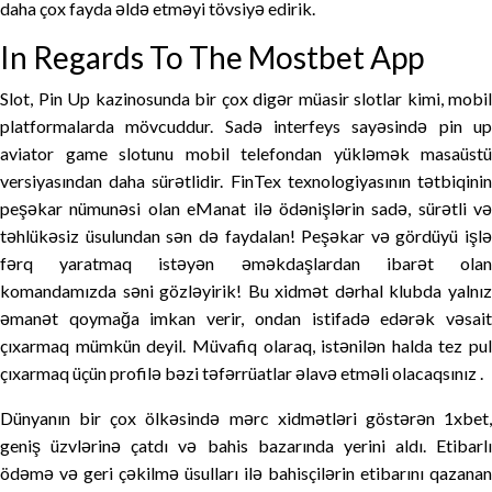
daha çox fayda əldə etməyi tövsiyə edirik.
In Regards To The Mostbet App
Slot, Pin Up kazinosunda bir çox digər müasir slotlar kimi, mobil
platformalarda mövcuddur. Sadə interfeys sayəsində pin up
aviator game slotunu mobil telefondan yükləmək masaüstü
versiyasından daha sürətlidir. FinTex texnologiyasının tətbiqinin
peşəkar nümunəsi olan eManat ilə ödənişlərin sadə, sürətli və
təhlükəsiz üsulundan sən də faydalan! Peşəkar və gördüyü işlə
fərq yaratmaq istəyən əməkdaşlardan ibarət olan
komandamızda səni gözləyirik! Bu xidmət dərhal klubda yalnız
əmanət qoymağa imkan verir, ondan istifadə edərək vəsait
çıxarmaq mümkün deyil. Müvafiq olaraq, istənilən halda tez pul
çıxarmaq üçün profilə bəzi təfərrüatlar əlavə etməli olacaqsınız .
Dünyanın bir çox ölkəsində mərc xidmətləri göstərən 1xbet,
geniş üzvlərinə çatdı və bahis bazarında yerini aldı. Etibarlı
ödəmə və geri çəkilmə üsulları ilə bahisçilərin etibarını qazanan