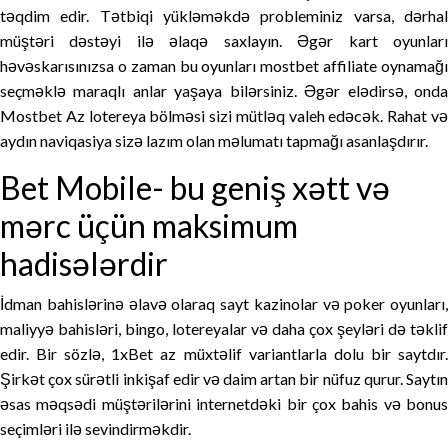
təqdim edir. Tətbiqi yükləməkdə probleminiz varsa, dərhal
müştəri dəstəyi ilə əlaqə saxlayın. Əgər kart oyunları
həvəskarısınızsa o zaman bu oyunları mostbet affiliate oynamağı
seçməklə maraqlı anlar yaşaya bilərsiniz. Əgər elədirsə, onda
Mostbet Az lotereya bölməsi sizi mütləq valeh edəcək. Rahat və
aydın naviqasiya sizə lazım olan məlumatı tapmağı asanlaşdırır.
Bet Mobile- bu geniş xətt və
mərc üçün maksimum
hadisələrdir
İdman bahislərinə əlavə olaraq sayt kazinolar və poker oyunları,
maliyyə bahisləri, bingo, lotereyalar və daha çox şeyləri də təklif
edir. Bir sözlə, 1xBet az müxtəlif variantlarla dolu bir saytdır.
Şirkət çox sürətli inkişaf edir və daim artan bir nüfuz qurur. Saytın
əsas məqsədi müştərilərini internetdəki bir çox bahis və bonus
seçimləri ilə sevindirməkdir.