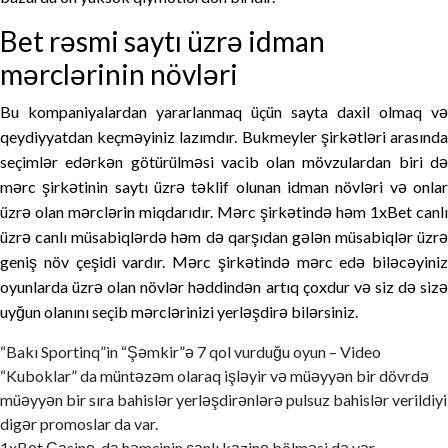
Bet rəsmi saytı üzrə idman
mərclərinin növləri
Bu kompaniyalardan yararlanmaq üçün sayta daxil olmaq və
qeydiyyatdan keçməyiniz lazımdır. Bukmeyler şirkətləri arasında
seçimlər edərkən götürülməsi vacib olan mövzulardan biri də
mərc şirkətinin saytı üzrə təklif olunan idman növləri və onlar
üzrə olan mərclərin miqdarıdır. Mərc şirkətində həm 1xBet canlı
üzrə canlı müsabiqlərdə həm də qarşıdan gələn müsabiqlər üzrə
geniş növ çeşidi vardır. Mərc şirkətində mərc edə biləcəyiniz
oyunlarda üzrə olan növlər həddindən artıq çoxdur və siz də sizə
uyğun olanını seçib mərclərinizi yerləşdirə bilərsiniz.
“Bakı Sportinq”in “Şəmkir”ə 7 qol vurduğu oyun – Video
“Kuboklar” da müntəzəm olaraq işləyir və müəyyən bir dövrdə
müəyyən bir sıra bahislər yerləşdirənlərə pulsuz bahislər verildiyi
digər promoslar da var.
1xBеt Саsinо-dа həmçinin саnlı kаzinо bölməsi də vаr.