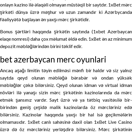
onlayn kazino ilə əlaqəli olmayan müstəqil bir saytdır. 1xBet mərc
şirkəti dünya üzrə məşhur və uzun zamandır ki Azərbycanda
fəaliyyətə başlayan ən yaxşı mərc şirkətidir.
Bonus şərtləri haqqında şirkətin saytında (1xbet Azerbaycan
elaqe nomresi) daha çox məlumat əldə edin. 1xBet ən az minimum
depozit məbləğlərindən birini təklif edir.
bet azerbaycan merc oyunlari
Ancaq aşağı limitin təyin edilməsi mənfi bir haldır və siz yalnız
saytda qeyd olunan məbləğə bərabər və ondan yüksək
məbləğlər çəkə bilərsiniz. Qeyd olunan idman və virtual idman
növləri ilə yanaşı sizin mərc şirkətinin kazinolarında da mərc
etmək şansınız vardır. Sayt üzrə və ya tətbiq vasitəsilə bir-
birindən geniş çeşidə malik kazinolarda öz mərcləriniz edə
bilərsiniz. Kazinolar haqqında yaxşı bir hal isə geçikmələrin
olmamasıdır. 1xBet canlı sahəsinə daxil olan 1xBet Live Casino
üzrə də öz mərcləriniz yerləşdirə bilərsiniz. Mərc şirkətinin