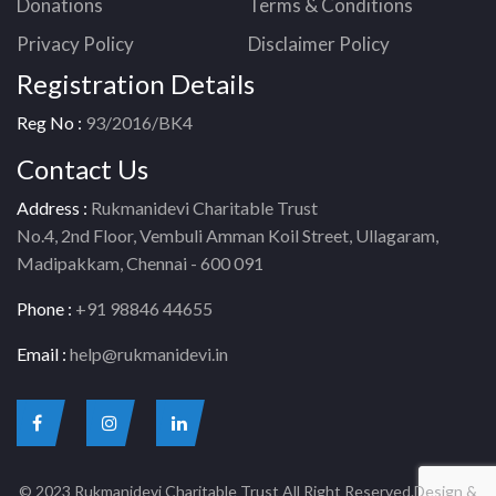
Donations
Terms & Conditions
Privacy Policy
Disclaimer Policy
Registration Details
Reg No :
93/2016/BK4
Contact Us
Address :
Rukmanidevi Charitable Trust
No.4, 2nd Floor, Vembuli Amman Koil Street, Ullagaram,
Madipakkam, Chennai - 600 091
Phone :
+91 98846 44655
Email :
help@rukmanidevi.in
© 2023 Rukmanidevi Charitable Trust All Right Reserved.Design &