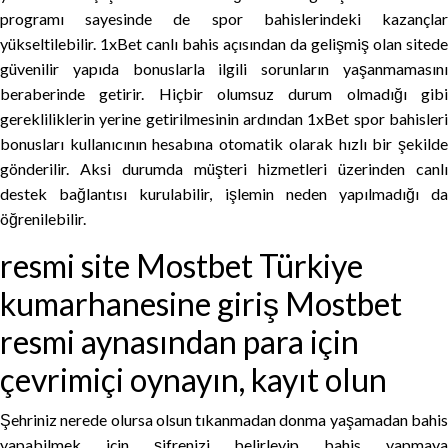
programı sayesinde de spor bahislerindeki kazançlar
yükseltilebilir. 1xBet canlı bahis açısından da gelişmiş olan sitede
güvenilir yapıda bonuslarla ilgili sorunların yaşanmamasını
beraberinde getirir. Hiçbir olumsuz durum olmadığı gibi
gerekliliklerin yerine getirilmesinin ardından 1xBet spor bahisleri
bonusları kullanıcının hesabına otomatik olarak hızlı bir şekilde
gönderilir. Aksi durumda müşteri hizmetleri üzerinden canlı
destek bağlantısı kurulabilir, işlemin neden yapılmadığı da
öğrenilebilir.
resmi site Mostbet Türkiye
kumarhanesine giriş Mostbet
resmi aynasından para için
çevrimiçi oynayın, kayıt olun
Şehriniz nerede olursa olsun tıkanmadan donma yaşamadan bahis
yapabilmek için şifrenizi belirleyip bahis yapmaya