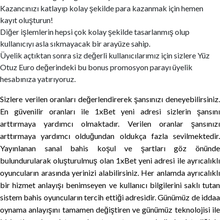
Kazancınızı katlayıp kolay şekilde para kazanmak için hemen
kayıt oluşturun!
Diğer işlemlerin hepsi çok kolay şekilde tasarlanmış olup
kullanıcıyı asla sıkmayacak bir arayüze sahip.
Üyelik açtıktan sonra siz değerli kullanıcılarımız için sizlere Yüz
Otuz Euro değerindeki bu bonus promosyon parayı üyelik
hesabınıza yatırıyoruz.
Sizlere verilen oranları değerlendirerek şansınızı deneyebilirsiniz.
En güvenilir oranları ile 1xBet yeni adresi sizlerin şansını
arttırmaya yardımcı olmaktadır. Verilen oranlar şansınızı
arttırmaya yardımcı olduğundan oldukça fazla sevilmektedir.
Yayınlanan sanal bahis koşul ve şartları göz önünde
bulundurularak oluşturulmuş olan 1xBet yeni adresi ile ayrıcalıklı
oyuncuların arasında yerinizi alabilirsiniz. Her anlamda ayrıcalıklı
bir hizmet anlayışı benimseyen ve kullanıcı bilgilerini saklı tutan
sistem bahis oyuncuların tercih ettiği adresidir. Günümüz de iddaa
oynama anlayışını tamamen değiştiren ve günümüz teknolojisi ile