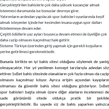
Gerçekleştirilen bahislerle çok daha yüksek kazançlar almak
istenmesi durumunda ise bonuslar devreye girer.
Yatırımların ardından yapılacak spor bahisleri oyunlarında keyif
almak isteyenler içinde her kesimden insana uygun spor dalları
listelenmeye devam eder.
Çeşitli ödüllerin yaz ayları boyunca devam etmesi de üyeliğin çok
daha cazip olmasını kaçınılmaz hale getirir.
Sisteme Türkiye üzerinden giriş yapmak için gerekli koşulların
yerine getirilmesi gerekmektedir.
Bununla birlikte en iyi bahis sitesi olduğunu söylemek de yanlış
olmayacaktır. Her yıl yenilenen konsept tarzlarıyla adından söz
ettiren 1xBet bahis sitesinde olanakların çok fazla olması da cazip
olmasını kaçınılmaz kılıyor. Ayrıca erişim açısından kayıpların
olmaması da güvenilir bahis sitesi olduğunu gösteriyor. 1xBet
spor bahisleri başta olmak üzere diğer alanların incelenmesi de
sade görünümlü sitede oldukça pratik bir şekilde
gerçekleştirilebilir. Bu sayede siz de bahis yaparken yalnızca