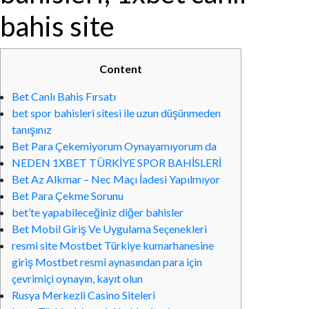
bahis site
Content
Bet Canlı Bahis Fırsatı
bet spor bahisleri sitesi ile uzun düşünmeden
tanışınız
Bet Para Çekemiyorum Oynayamıyorum da
NEDEN 1XBET TÜRKİYE SPOR BAHİSLERİ
Bet Az Alkmar – Nec Maçı İadesi Yapılmıyor
Bet Para Çekme Sorunu
bet’te yapabileceğiniz diğer bahisler
Bet Mobil Giriş Ve Uygulama Seçenekleri
resmi site Mostbet Türkiye kumarhanesine
giriş Mostbet resmi aynasından para için
çevrimiçi oynayın, kayıt olun
Rusya Merkezli Casino Siteleri