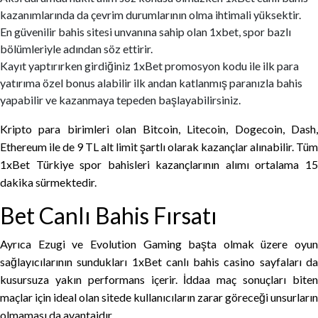
kazanımlarında da çevrim durumlarının olma ihtimali yüksektir.
En güvenilir bahis sitesi unvanına sahip olan 1xbet, spor bazlı
bölümleriyle adından söz ettirir.
Kayıt yaptırırken girdiğiniz 1xBet promosyon kodu ile ilk para
yatırıma özel bonus alabilir ilk andan katlanmış paranızla bahis
yapabilir ve kazanmaya tepeden başlayabilirsiniz.
Kripto para birimleri olan Bitcoin, Litecoin, Dogecoin, Dash,
Ethereum ile de 9 TL alt limit şartlı olarak kazançlar alınabilir. Tüm
1xBet Türkiye spor bahisleri kazançlarının alımı ortalama 15
dakika sürmektedir.
Bet Canlı Bahis Fırsatı
Ayrıca Ezugi ve Evolution Gaming başta olmak üzere oyun
sağlayıcılarının sundukları 1xBet canlı bahis casino sayfaları da
kusursuza yakın performans içerir. İddaa maç sonuçları biten
maçlar için ideal olan sitede kullanıcıların zarar göreceği unsurların
olmaması da avantajdır.