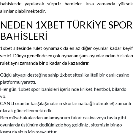
bahislerde yapılacak sürpriz hamleler kısa zamanda yüksek
alımlar olabilmektedir.
NEDEN 1XBET TÜRKİYE SPOR
BAHİSLERİ
1xbet sitesinde rulet oynamak da en az diğer oyunlar kadar keyif
verici. Dünya genelinde en çok oynanan şans oyunlarından biri olan
rulet aynı zamanda bir o kadar da kazandırır.
Güçlü altyapı desteğine sahip 1xbet sitesi kaliteli bir canlı casino
platformu yarattı.
Her gün, 1xbet spor bahisleri içerisinde kriket, hentbol, bilardo
vb.
CANLI oranlar karşılaşmaların skorlarına bağlı olarak eş zamanlı
olarak güncellenmektedir.
Ben müsabakalardan anlamıyorum fakat casina veya tavla gibi
oyunlarda üstünüm dediğinizde hoş geldiniz , sitemizin bingo
kısmı da sizin için mevcuttur.