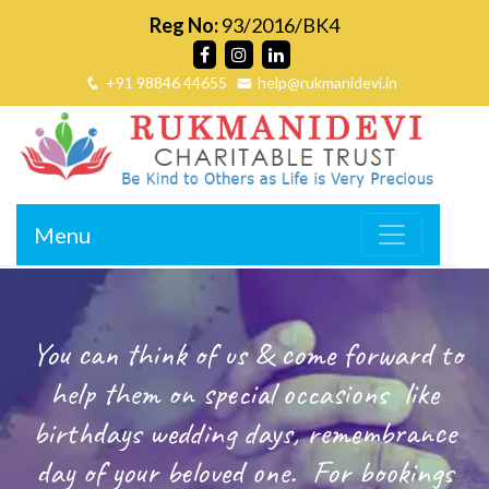
Reg No:
93/2016/BK4
+91 98846 44655
help@rukmanidevi.in
Menu
You can think of us & come forward to
help them on special occasions
like
birthdays wedding days, remembrance
day of your beloved one.
For bookings