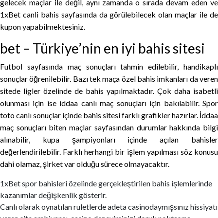
gelecek maçlar ile değil, aynı zamanda o sırada devam eden ve
1xBet canli bahis sayfasında da görülebilecek olan maçlar ile de
kupon yapabilmektesiniz.
bet – Türkiye’nin en iyi bahis sitesi
Futbol sayfasında maç sonuçları tahmin edilebilir, handikaplı
sonuçlar öğrenilebilir. Bazı tek maça özel bahis imkanları da veren
sitede ligler özelinde de bahis yapılmaktadır. Çok daha isabetli
olunması için ise iddaa canlı maç sonuçları için bakılabilir. Spor
toto canlı sonuçlar içinde bahis sitesi farklı grafikler hazırlar. İddaa
maç sonuçları biten maçlar sayfasından durumlar hakkında bilgi
alınabilir, kupa şampiyonları içinde açılan bahisler
değerlendirilebilir. Farklı herhangi bir işlem yapılması söz konusu
dahi olamaz, şirket var olduğu sürece olmayacaktır.
1xBet spor bahisleri özelinde gerçekleştirilen bahis işlemlerinde
kazanımlar değişkenlik gösterir.
Canlı olarak oynatılan ruletlerde adeta casinodaymışsınız hissiyatı