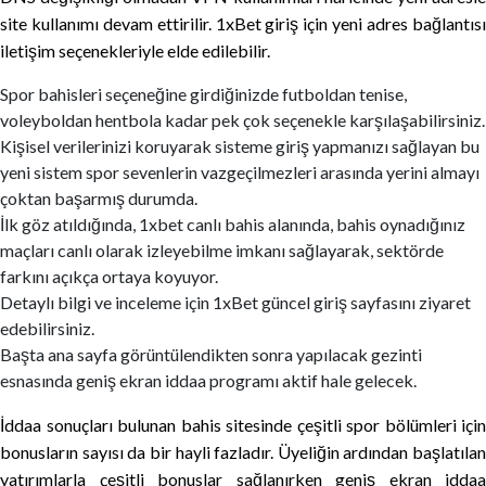
site kullanımı devam ettirilir. 1xBet giriş için yeni adres bağlantısı
iletişim seçenekleriyle elde edilebilir.
Spor bahisleri seçeneğine girdiğinizde futboldan tenise,
voleyboldan hentbola kadar pek çok seçenekle karşılaşabilirsiniz.
Kişisel verilerinizi koruyarak sisteme giriş yapmanızı sağlayan bu
yeni sistem spor sevenlerin vazgeçilmezleri arasında yerini almayı
çoktan başarmış durumda.
İlk göz atıldığında, 1xbet canlı bahis alanında, bahis oynadığınız
maçları canlı olarak izleyebilme imkanı sağlayarak, sektörde
farkını açıkça ortaya koyuyor.
Detaylı bilgi ve inceleme için 1xBet güncel giriş sayfasını ziyaret
edebilirsiniz.
Başta ana sayfa görüntülendikten sonra yapılacak gezinti
esnasında geniş ekran iddaa programı aktif hale gelecek.
İddaa sonuçları bulunan bahis sitesinde çeşitli spor bölümleri için
bonusların sayısı da bir hayli fazladır. Üyeliğin ardından başlatılan
yatırımlarla çeşitli bonuslar sağlanırken geniş ekran iddaa