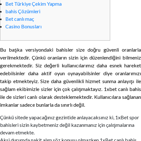
Bet Türkiye Çekim Yapma
bahis Çözümleri
Bet canlı maç
Casino Bonusları
Bu başka versiyondaki bahisler size doğru güvenli oranlarla
verilmektedir. Çünkü oranların sizin için düzenlendiğini bilmeniz
gerekmektedir. Siz değerli kullanıcılarımız daha esnek hareket
edebilsinler daha aktif oyun oynayabilsinler diye oranlarımızı
takip etmekteyiz. Size daha güvenlikli hizmet sunma anlayışı ile
sağlam ekibimizle sizler için çok çalışmaktayız. 1xbet canlı bahis
ile de sizleri canlı olarak desteklemektedir. Kullanıcılara sağlanan
imkanlar sadece bunlarla da sınırlı değil.
Çünkü sitede yapacağınız gezintide anlayacaksınız ki, 1xBet spor
bahisleri sizin kaybetmeniz değil kazanmanız için çalışmalarına
devam etmekte.
Aksi durumda nakit alım söz konusu olmazken 1xBet canlı bahis