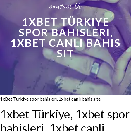
contact Us
1XBET TÜRKIYE
SPOR BAHISLERI,
1XBET CANLI BAHIS
SIT
1xBet Türkiye spor bahisleri, 1xbet canli bahis site
1xbet Türkiye, 1xbet spor
bahisleri, 1xbet canli