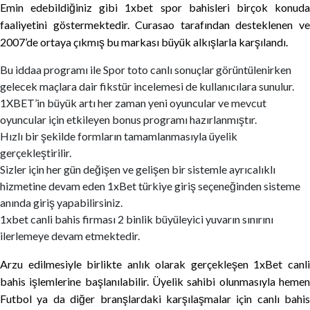
Emin edebildiğiniz gibi 1xbet spor bahisleri birçok konuda
faaliyetini göstermektedir. Curasao tarafından desteklenen ve
2007’de ortaya çıkmış bu markası büyük alkışlarla karşılandı.
Bu iddaa programı ile Spor toto canlı sonuçlar görüntülenirken
gelecek maçlara dair fikstür incelemesi de kullanıcılara sunulur.
1XBET’in büyük artı her zaman yeni oyuncular ve mevcut
oyuncular için etkileyen bonus programı hazırlanmıştır.
Hızlı bir şekilde formların tamamlanmasıyla üyelik
gerçekleştirilir.
Sizler için her gün değişen ve gelişen bir sistemle ayrıcalıklı
hizmetine devam eden 1xBet türkiye giriş seçeneğinden sisteme
anında giriş yapabilirsiniz.
1xbet canli bahis firması 2 binlik büyüleyici yuvarın sınırını
ilerlemeye devam etmektedir.
Arzu edilmesiyle birlikte anlık olarak gerçekleşen 1xBet canli
bahis işlemlerine başlanılabilir. Üyelik sahibi olunmasıyla hemen
Futbol ya da diğer branşlardaki karşılaşmalar için canlı bahis