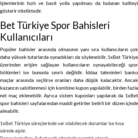
işlemlerinin hızlı ve basit yolla yapılması da bulunan kaliteyi
gösterir niteliktedir.
Bet Türkiye Spor Bahisleri
Kullanıcıları
Popüler bahisler arasında olmasının yanı sıra kullanıcıların çok
daha yüksek tutarlarda oynadıkları da söylenebilir. 1xBet Türkiye
üzerinden erişim sağlayan kullanıcıların oynayabileceği spor
bölümleri ise bununla sınırlı değildir. İddaa tahminleri banko
maçlar arasında seçilirse oranları daha düşük kalacaktır. Ancak
kazancın sabitlenmesi için kombine kupon yapılabilir, birden fazla
net maç eklenebilir. Ayrıca sistem kuponları yapılarak da 1xBet
spor bahisleri sayfalarından maddi getiriler belirli bir düzen içinde
alınabilir.
1xBet Türkiye süreçlerinde var olabilecek durumlar ise kısa
sürede aşılır.
Bonus koşulları, 1xbet web sitesinde ayrıntılı olarak