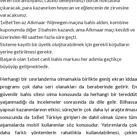
veren site ambiyansı, casino deneyiminizi doruk noktasına
çıkaracak, para kazanırken heyecan ve eğlencenin de zirvesine
varacaksınız.
1xBet’ten az Alkmaar-Nijmegen maçına bahis aldım, kombine
kuponumda diğer 3 bahsim kazandı, ama Alkmaar maçı kesildi ve
üzerinden 48 saatten fazla süre geçti.
Sisteme kayıtlı bir üyelik oluşturabilmek için gerekli koşulların
yerine getirilmesi gerekir.
Başarılı olan 1xbet canli bahis markası her adımla geçtikçe
büyüyüp gelişmektedir.
Herhangi bir sınırlandırma olmamakla birlikte geniş ekran iddaa
programı çok daha seri olanakları da beraberinde getirir. En
güvenilir bahis sitesi olma konusunda da herhangi bir tereddüt
yaşanmadığı da incelemeler sonrasında da dile gelir. Bilhassa
yapısal kazanımlarının etkisi, süreçlerin çok daha iyi araştırılması
sonucunda da 1xBet Türkiye girişleri de dahil olmak üzere tüm
aşamalarda mobil kullanımlar söz konusudur. Yatırımlarda çok
daha farklı yöntemlerin rahatlıkla kullanılabilmesi, çekim