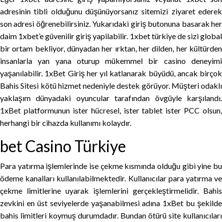
adresinin tibli olduğunu düşünüyorsanız sitemizi ziyaret ederek
son adresi öğrenebilirsiniz. Yukarıdaki giriş butonuna basarak her
daim 1xbet’e güvenilir giriş yapilabilir. 1xbet türkiye de sizi global
bir ortam bekliyor, dünyadan her ırktan, her dilden, her kültürden
insanlarla yan yana oturup mükemmel bir casino deneyimi
yaşanılabilir. 1xBet Giriş her yıl katlanarak büyüdü, ancak birçok
Bahis Sitesi kötü hizmet nedeniyle destek görüyor. Müşteri odaklı
yaklaşım dünyadaki oyuncular tarafından övgüyle karşılandı.
1xBet platformunun ister hücresel, ister tablet ister PCC olsun,
herhangi bir cihazda kullanımı kolaydır.
bet Casino Türkiye
Para yatırma işlemlerinde ise çekme kısmında olduğu gibi yine bu
ödeme kanalları kullanılabilmektedir. Kullanıcılar para yatırma ve
çekme limitlerine uyarak işlemlerini gerçekleştirmelidir. Bahis
zevkini en üst seviyelerde yaşanabilmesi adına 1xBet bu şekilde
bahis limitleri koymuş durumdadır. Bundan ötürü site kullanıcıları