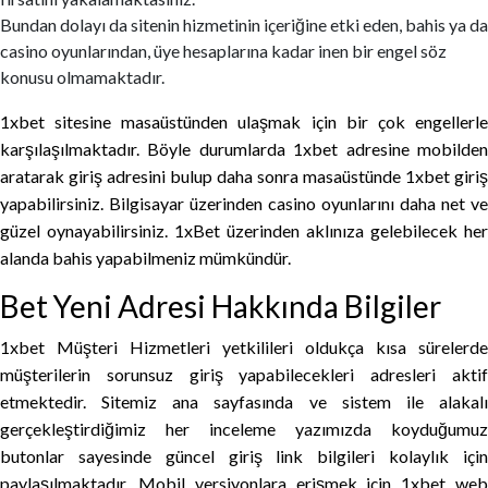
Bundan dolayı da sitenin hizmetinin içeriğine etki eden, bahis ya da
casino oyunlarından, üye hesaplarına kadar inen bir engel söz
konusu olmamaktadır.
1xbet sitesine masaüstünden ulaşmak için bir çok engellerle
karşılaşılmaktadır. Böyle durumlarda 1xbet adresine mobilden
aratarak giriş adresini bulup daha sonra masaüstünde 1xbet giriş
yapabilirsiniz. Bilgisayar üzerinden casino oyunlarını daha net ve
güzel oynayabilirsiniz. 1xBet üzerinden aklınıza gelebilecek her
alanda bahis yapabilmeniz mümkündür.
Bet Yeni Adresi Hakkında Bilgiler
1xbet Müşteri Hizmetleri yetkilileri oldukça kısa sürelerde
müşterilerin sorunsuz giriş yapabilecekleri adresleri aktif
etmektedir. Sitemiz ana sayfasında ve sistem ile alakalı
gerçekleştirdiğimiz her inceleme yazımızda koyduğumuz
butonlar sayesinde güncel giriş link bilgileri kolaylık için
paylaşılmaktadır. Mobil versiyonlara erişmek için 1xbet web