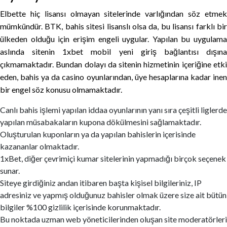
Elbette hiç lisansı olmayan sitelerinde varlığından söz etmek
mümkündür. BTK, bahis sitesi lisanslı olsa da, bu lisansı farklı bir
ülkeden olduğu için erişim engeli uygular. Yapılan bu uygulama
aslında sitenin 1xbet mobil yeni giriş bağlantısı dışına
çıkmamaktadır. Bundan dolayı da sitenin hizmetinin içeriğine etki
eden, bahis ya da casino oyunlarından, üye hesaplarına kadar inen
bir engel söz konusu olmamaktadır.
Canlı bahis işlemi yapılan iddaa oyunlarının yanı sıra çeşitli liglerde
yapılan müsabakaların kupona dökülmesini sağlamaktadır.
Oluşturulan kuponların ya da yapılan bahislerin içerisinde
kazananlar olmaktadır.
1xBet, diğer çevrimiçi kumar sitelerinin yapmadığı birçok seçenek
sunar.
Siteye girdiğiniz andan itibaren başta kişisel bilgileriniz, IP
adresiniz ve yapmış olduğunuz bahisler olmak üzere size ait bütün
bilgiler %100 gizlilik içerisinde korunmaktadır.
Bu noktada uzman web yöneticilerinden oluşan site moderatörleri