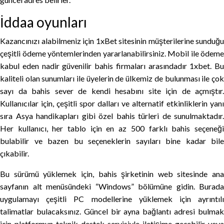
İddaa oyunları
Kazancınızı alabilmeniz için 1xBet sitesinin müşterilerine sunduğu
çeşitli ödeme yöntemlerinden yararlanabilirsiniz. Mobil ile ödeme
kabul eden nadir güvenilir bahis firmaları arasındadır 1xbet. Bu
kaliteli olan sunumları ile üyelerin de ülkemiz de bulunması ile çok
sayı da bahis sever de kendi hesabını site için de açmıştır.
Kullanıcılar için, çeşitli spor dalları ve alternatif etkinliklerin yanı
sıra Asya handikapları gibi özel bahis türleri de sunulmaktadır.
Her kullanıcı, her tablo için en az 500 farklı bahis seçeneği
bulabilir ve bazen bu seçeneklerin sayıları bine kadar bile
çıkabilir.
Bu sürümü yüklemek için, bahis şirketinin web sitesinde ana
sayfanın alt menüsündeki “Windows” bölümüne gidin. Burada
uygulamayı çeşitli PC modellerine yüklemek için ayrıntılı
talimatlar bulacaksınız. Güncel bir ayna bağlantı adresi bulmak
için platformun teknik destek servisiyle iletişime geçebilir veya