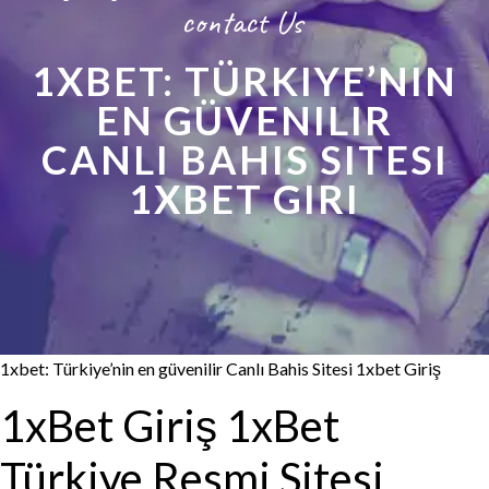
contact Us
1XBET: TÜRKIYE’NIN
EN GÜVENILIR
CANLI BAHIS SITESI
1XBET GIRI
1xbet: Türkiye’nin en güvenilir Canlı Bahis Sitesi 1xbet Giriş
1xBet Giriş 1xBet
Türkiye Resmi Sitesi,