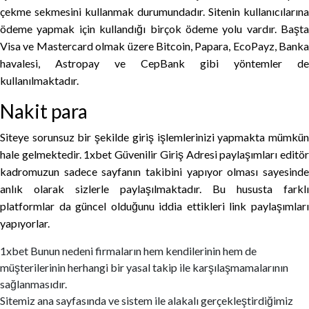
çekme sekmesini kullanmak durumundadır. Sitenin kullanıcılarına
ödeme yapmak için kullandığı birçok ödeme yolu vardır. Başta
Visa ve Mastercard olmak üzere Bitcoin, Papara, EcoPayz, Banka
havalesi, Astropay ve CepBank gibi yöntemler de
kullanılmaktadır.
Nakit para
Siteye sorunsuz bir şekilde giriş işlemlerinizi yapmakta mümkün
hale gelmektedir. 1xbet Güvenilir Giriş Adresi paylaşımları editör
kadromuzun sadece sayfanın takibini yapıyor olması sayesinde
anlık olarak sizlerle paylaşılmaktadır. Bu hususta farklı
platformlar da güncel olduğunu iddia ettikleri link paylaşımları
yapıyorlar.
1xbet Bunun nedeni firmaların hem kendilerinin hem de
müşterilerinin herhangi bir yasal takip ile karşılaşmamalarının
sağlanmasıdır.
Sitemiz ana sayfasında ve sistem ile alakalı gerçekleştirdiğimiz