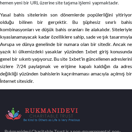
hemen yeni bir URL üzerine site taşıma işlemi yapmaktadır.
Yasal bahis sitelerinin son dönemlerde popülerliğini yitiriyor
olduğu bilinen bir gerçektir. Bu şüphesiz sınırlı bahis
kombinasyonları ve düşük bahis oranları ile alakalıdır. Siteleriyle
kıyaslanamayacak kadar özelliklere sahip, sade ve şık tasarımıyla
Avrupa ve dünya genelinde bir numara olan bir sitedir. Ancak ne
yazık ki ülkemizdeki yasaklar yüzünden 1xbet giriş konusunda
genel bir sıkıntı yaşıyoruz. Bu site 1xbet’in güncellenen adreslerini
sizlere 7/24 paylaşmak ve erişime kapalı kaldığın da adres
değikliği yüzünden bahislerin kaçırılmaması amacıyla açılmış bir
İnternet sitesidir.
Rukmanidevi Charitable Trust is a non-governmental, non-