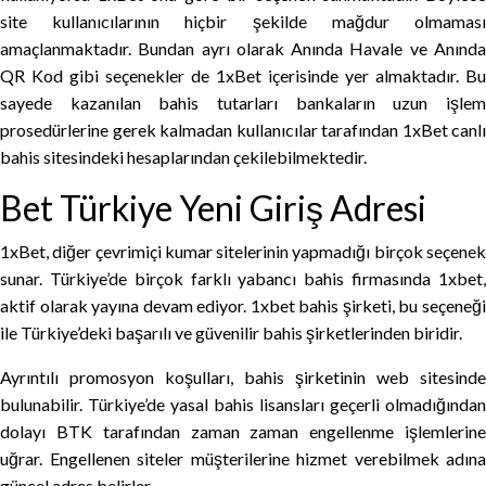
site kullanıcılarının hiçbir şekilde mağdur olmaması
amaçlanmaktadır. Bundan ayrı olarak Anında Havale ve Anında
QR Kod gibi seçenekler de 1xBet içerisinde yer almaktadır. Bu
sayede kazanılan bahis tutarları bankaların uzun işlem
prosedürlerine gerek kalmadan kullanıcılar tarafından 1xBet canlı
bahis sitesindeki hesaplarından çekilebilmektedir.
Bet Türkiye Yeni Giriş Adresi
1xBet, diğer çevrimiçi kumar sitelerinin yapmadığı birçok seçenek
sunar. Türkiye’de birçok farklı yabancı bahis firmasında 1xbet,
aktif olarak yayına devam ediyor. 1xbet bahis şirketi, bu seçeneği
ile Türkiye’deki başarılı ve güvenilir bahis şirketlerinden biridir.
Ayrıntılı promosyon koşulları, bahis şirketinin web sitesinde
bulunabilir. Türkiye’de yasal bahis lisansları geçerli olmadığından
dolayı BTK tarafından zaman zaman engellenme işlemlerine
uğrar. Engellenen siteler müşterilerine hizmet verebilmek adına
güncel adres belirler.