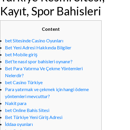
Kayıt, Spor Bahisleri
Content
bet Sitesinde Casino Oyunları
Bet Yeni Adresi Hakkında Bilgiler
bet Mobile giriş
Bet’te nasıl spor bahisleri oynanır?
Bet Para Yatırma Ve Çekme Yöntemleri
Nelerdir?
bet Casino Türkiye
Para yatırmak ve çekmek için hangi ödeme
yöntemleri mevcuttur?
Nakit para
bet Online Bahis Sitesi
Bet Türkiye Yeni Giriş Adresi
İddaa oyunları