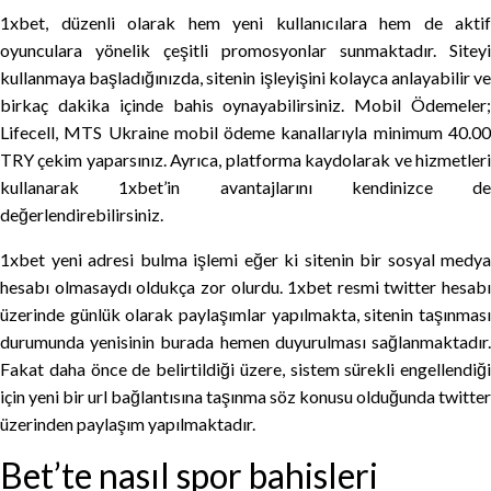
1xbet, düzenli olarak hem yeni kullanıcılara hem de aktif
oyunculara yönelik çeşitli promosyonlar sunmaktadır. Siteyi
kullanmaya başladığınızda, sitenin işleyişini kolayca anlayabilir ve
birkaç dakika içinde bahis oynayabilirsiniz. Mobil Ödemeler;
Lifecell, MTS Ukraine mobil ödeme kanallarıyla minimum 40.00
TRY çekim yaparsınız. Ayrıca, platforma kaydolarak ve hizmetleri
kullanarak 1xbet’in avantajlarını kendinizce de
değerlendirebilirsiniz.
1xbet yeni adresi bulma işlemi eğer ki sitenin bir sosyal medya
hesabı olmasaydı oldukça zor olurdu. 1xbet resmi twitter hesabı
üzerinde günlük olarak paylaşımlar yapılmakta, sitenin taşınması
durumunda yenisinin burada hemen duyurulması sağlanmaktadır.
Fakat daha önce de belirtildiği üzere, sistem sürekli engellendiği
için yeni bir url bağlantısına taşınma söz konusu olduğunda twitter
üzerinden paylaşım yapılmaktadır.
Bet’te nasıl spor bahisleri