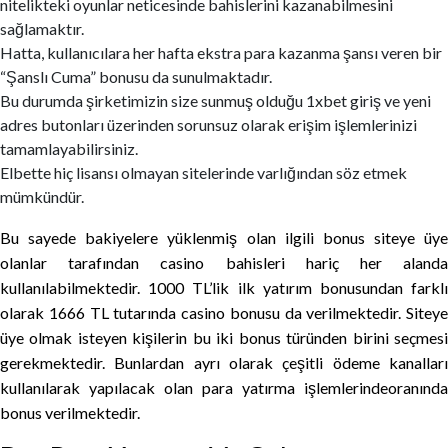
nitelikteki oyunlar neticesinde bahislerini kazanabilmesini
sağlamaktır.
Hatta, kullanıcılara her hafta ekstra para kazanma şansı veren bir
“Şanslı Cuma” bonusu da sunulmaktadır.
Bu durumda şirketimizin size sunmuş olduğu 1xbet giriş ve yeni
adres butonları üzerinden sorunsuz olarak erişim işlemlerinizi
tamamlayabilirsiniz.
Elbette hiç lisansı olmayan sitelerinde varlığından söz etmek
mümkündür.
Bu sayede bakiyelere yüklenmiş olan ilgili bonus siteye üye
olanlar tarafından casino bahisleri hariç her alanda
kullanılabilmektedir. 1000 TL’lik ilk yatırım bonusundan farklı
olarak 1666 TL tutarında casino bonusu da verilmektedir. Siteye
üye olmak isteyen kişilerin bu iki bonus türünden birini seçmesi
gerekmektedir. Bunlardan ayrı olarak çeşitli ödeme kanalları
kullanılarak yapılacak olan para yatırma işlemlerindeoranında
bonus verilmektedir.