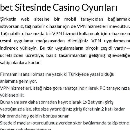
bet Sitesinde Casino Oyunları
Şirketin web sitesine bir mobil tarayıcıdan bağlanmak
istiyorsanız, taşınabilir cihazlar için de VPN hizmetleri mevcuttur.
Taşınabilir cihazınızda bir VPN hizmeti kullanmak için, cihazınızın
resmi uygulama mağazasından dilediğiniz VPN uygulamasını
indirerek yükleyin. Bu tür uygulamaların birçok çeşidi vardır—
ücretsizden ücretliye, basit tasarımlardan gelişmiş işlevselliğe
sahip olanlara kadar.
Firmanın lisanslı olması ne yazık ki Türkiye’de yasal olduğu
anlamına gelmiyor.
VPN hizmetleri, isteğinize göre rahatça indirilerek PC tarayıcınıza
yüklenebilir.
Bunu yanı sıra daha sonradan kayıt olarak 1xBet yeni giriş
yaptığınızda ise, site size yatırdığınız giriş ücretinin 2 katı kadar
bir oranda hoş geldin bonusu sunar.
Sitedeki maçları oturduğunuz yerden skor bağlamında takip etme
fırsatını yakalamaktasınız.