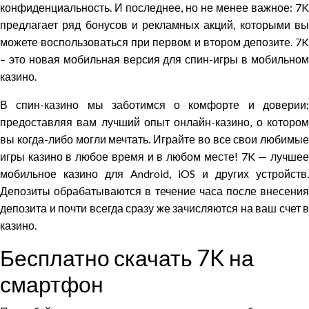
конфиденциальность. И последнее, но не менее важное: 7K
предлагает ряд бонусов и рекламных акций, которыми вы
можете воспользоваться при первом и втором депозите. 7K
– это новая мобильная версия для спин-игры в мобильном
казино.
В спин-казино мы заботимся о комфорте и доверии;
предоставляя вам лучший опыт онлайн-казино, о котором
вы когда-либо могли мечтать. Играйте во все свои любимые
игры казино в любое время и в любом месте! 7K — лучшее
мобильное казино для Android, iOS и других устройств.
Депозиты обрабатываются в течение часа после внесения
депозита и почти всегда сразу же зачисляются на ваш счет в
казино.
Бесплатно скачать 7K на
смартфон