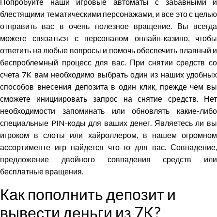
Попробуйте наши игровые автоматы с забавными и
блестящими тематическими персонажами, и все это с целью
отправить вас в очень полезное вращение. Вы всегда
можете связаться с персоналом онлайн-казино, чтобы
ответить на любые вопросы и помочь обеспечить плавный и
беспроблемный процесс для вас. При снятии средств со
счета 7K вам необходимо выбрать один из наших удобных
способов внесения депозита в один клик, прежде чем вы
сможете инициировать запрос на снятие средств. Нет
необходимости запоминать или обновлять какие-либо
специальные PIN-коды для ваших денег. Являетесь ли вы
игроком в слоты или хайроллером, в нашем огромном
ассортименте игр найдется что-то для вас. Совпадение,
предложение двойного совпадения средств или
бесплатные вращения.
Как пополнить депозит и
вывести деньги из 7K?