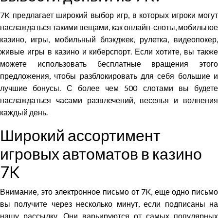
7K предлагает широкий выбор игр, в которых игроки могут
наслаждаться такими вещами, как онлайн-слоты, мобильное
казино, игры, мобильный блэкджек, рулетка, видеопокер,
живые игры в казино и киберспорт. Если хотите, вы также
можете использовать бесплатные вращения этого
предложения, чтобы разблокировать для себя большие и
лучшие бонусы. С более чем 500 слотами вы будете
наслаждаться часами развлечений, веселья и волнения
каждый день.
Широкий ассортимент
игровых автоматов в казино
7K
Внимание, это электронное письмо от 7K, еще одно письмо
вы получите через несколько минут, если подписаны на
нашу рассылку. Они варьируются от самых популярных