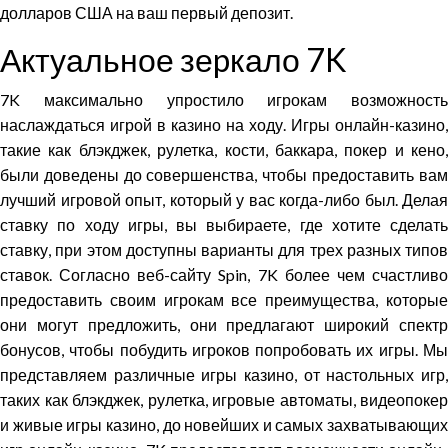
долларов США на ваш первый депозит.
Актуальное зеpкало 7K
7K максимально упростило игрокам возможность
наслаждаться игрой в казино на ходу. Игры онлайн-казино,
такие как блэкджек, рулетка, кости, баккара, покер и кено,
были доведены до совершенства, чтобы предоставить вам
лучший игровой опыт, который у вас когда-либо был. Делая
ставку по ходу игры, вы выбираете, где хотите сделать
ставку, при этом доступны варианты для трех разных типов
ставок. Согласно веб-сайту Spin, 7K более чем счастливо
предоставить своим игрокам все преимущества, которые
они могут предложить, они предлагают широкий спектр
бонусов, чтобы побудить игроков попробовать их игры. Мы
представляем различные игры казино, от настольных игр,
таких как блэкджек, рулетка, игровые автоматы, видеопокер
и живые игры казино, до новейших и самых захватывающих