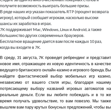
получите возможность выиграть большие призы.
В ряде наших игр указан показатель RTP (процент возврата
игроку), который сообщает игрокам, насколько высоки
шансы их заработка в играх.
7K поддерживает Mac, Windows, Linux и Android, а также
большинство других современных браузеров.
Бесплатное вращение дается вам после каждых 10 раз,
когда вы входите в 7K.
В среду, 31 августа, 7K проведет ребрендинг и представит
новое имя, отражающее их новую идентичность в качестве
ведущего британского онлайн-казино и игрового бренда. Вы
найдете фантастический выбор мобильных игр казино,
независимо от вашего стиля игры, благодаря нашему
потрясающему выбору названий игровых автоматов на
реальные деньги. Если вы любите побеждать и в то же
время получать удовольствие, то вам повезло. Мы также
вышлем вам пару крутых бонусных предложений, чтобы вы