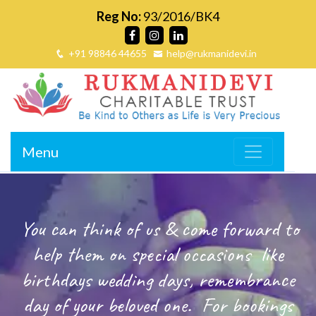
Reg No:
93/2016/BK4
+91 98846 44655
help@rukmanidevi.in
Menu
You can think of us & come forward to
help them on special occasions
like
birthdays wedding days, remembrance
day of your beloved one.
For bookings