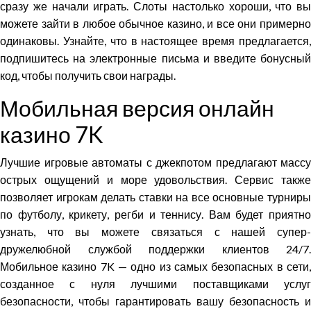
сразу же начали играть. Слоты настолько хороши, что вы
можете зайти в любое обычное казино, и все они примерно
одинаковы. Узнайте, что в настоящее время предлагается,
подпишитесь на электронные письма и введите бонусный
код, чтобы получить свои награды.
Мобильная версия онлайн
казино 7K
Лучшие игровые автоматы с джекпотом предлагают массу
острых ощущений и море удовольствия. Сервис также
позволяет игрокам делать ставки на все основные турниры
по футболу, крикету, регби и теннису. Вам будет приятно
узнать, что вы можете связаться с нашей супер-
дружелюбной службой поддержки клиентов 24/7.
Мобильное казино 7K — одно из самых безопасных в сети,
созданное с нуля лучшими поставщиками услуг
безопасности, чтобы гарантировать вашу безопасность и