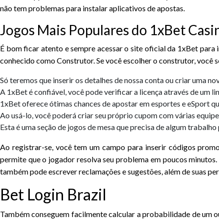
não tem problemas para instalar aplicativos de apostas.
Jogos Mais Populares do 1xBet Casi
É bom ficar atento e sempre acessar o site oficial da 1xBet para
conhecido como Construtor. Se você escolher o construtor, você s
Só teremos que inserir os detalhes de nossa conta ou criar uma no
A 1xBet é confiável, você pode verificar a licença através de um l
1xBet oferece ótimas chances de apostar em esportes e eSport qu
Ao usá-lo, você poderá criar seu próprio cupom com várias equipe
Esta é uma seção de jogos de mesa que precisa de algum trabalho p
Ao registrar-se, você tem um campo para inserir códigos promoc
permite que o jogador resolva seu problema em poucos minutos.
também pode escrever reclamações e sugestões, além de suas per
Bet Login Brazil
Também conseguem facilmente calcular a probabilidade de um ou ou