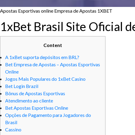
Apostas Esportivas online Empresa de Apostas 1XBET
1xBet Brasil Site Oficial
Content
A 1xBet suporta depósitos em BRL?
Bet Empresa de Apostas – Apostas Esportivas
Online
Jogos Mais Populares do 1xBet Casino
Bet Login Brazil
Bônus de Apostas Esportivas
Atendimento ao cliente
Bet Apostas Esportivas Online
Opções de Pagamento para Jogadores do
Brasil
Cassino