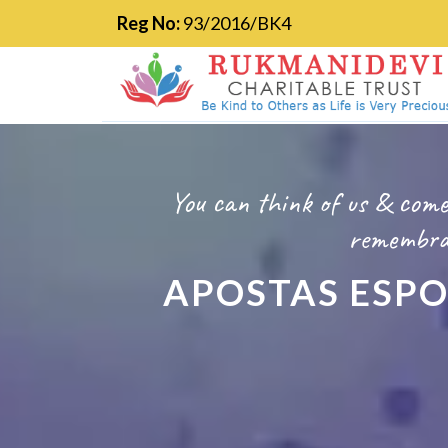
Reg No:
93/2016/BK4
You can think of us & come
remembran
APOSTAS ESPO