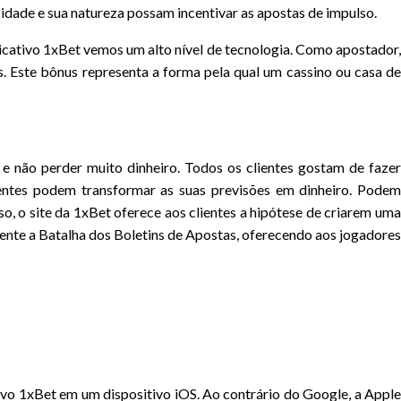
idade e sua natureza possam incentivar as apostas de impulso.
icativo 1xBet vemos um alto nível de tecnologia. Como apostador,
. Este bônus representa a forma pela qual um cassino ou casa de
e não perder muito dinheiro. Todos os clientes gostam de fazer
ientes podem transformar as suas previsões em dinheiro. Podem
so, o site da 1xBet oferece aos clientes a hipótese de criarem uma
nte a Batalha dos Boletins de Apostas, oferecendo aos jogadores
ativo 1xBet em um dispositivo iOS. Ao contrário do Google, a Apple