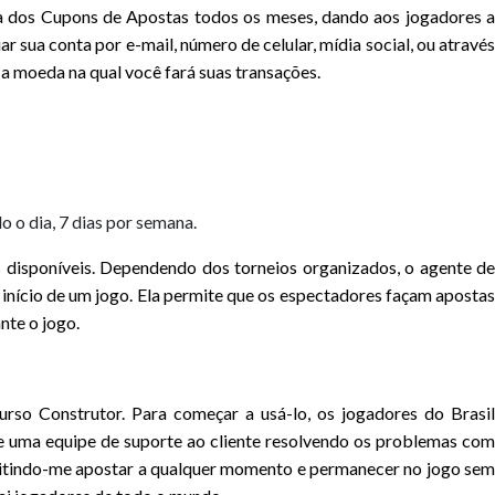
 dos Cupons de Apostas todos os meses, dando aos jogadores a
 sua conta por e-mail, número de celular, mídia social, ou através
a moeda na qual você fará suas transações.
 o dia, 7 dias por semana.
 disponíveis. Dependendo dos torneios organizados, o agente de
 início de um jogo. Ela permite que os espectadores façam apostas
nte o jogo.
o Construtor. Para começar a usá-lo, os jogadores do Brasil
5 e uma equipe de suporte ao cliente resolvendo os problemas com
rmitindo-me apostar a qualquer momento e permanecer no jogo sem