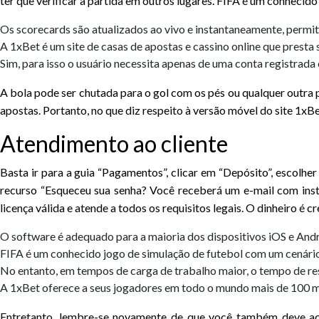
ter que verificar a partida em outros lugares. FIFA é um conheci
Os scorecards são atualizados ao vivo e instantaneamente, permit
A 1xBet é um site de casas de apostas e cassino online que presta 
Sim, para isso o usuário necessita apenas de uma conta registrada
A bola pode ser chutada para o gol com os pés ou qualquer outra 
apostas. Portanto, no que diz respeito à versão móvel do site 1xBe
Atendimento ao cliente
Basta ir para a guia “Pagamentos”, clicar em “Depósito”, escolhe
recurso “Esqueceu sua senha? Você receberá um e-mail com ins
licença válida e atende a todos os requisitos legais. O dinheiro
O software é adequado para a maioria dos dispositivos iOS e Andr
FIFA é um conhecido jogo de simulação de futebol com um cenário
No entanto, em tempos de carga de trabalho maior, o tempo de re
A 1xBet oferece a seus jogadores em todo o mundo mais de 100 
Entretanto, lembre-se novamente de que você também deve ace