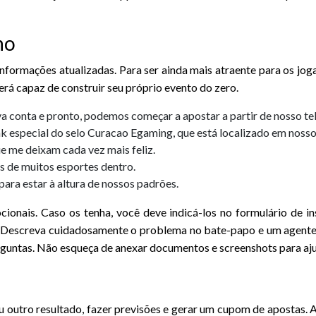
no
 informações atualizadas. Para ser ainda mais atraente para os j
erá capaz de construir seu próprio evento do zero.
va conta e pronto, podemos começar a apostar a partir de nosso tel
ink especial do selo Curacao Egaming, que está localizado em nosso 
e me deixam cada vez mais feliz.
s de muitos esportes dentro.
ara estar à altura de nossos padrões.
ionais. Caso os tenha, você deve indicá-los no formulário de i
 Descreva cuidadosamente o problema no bate-papo e um agente d
guntas. Não esqueça de anexar documentos e screenshots para aj
tro resultado, fazer previsões e gerar um cupom de apostas. Além