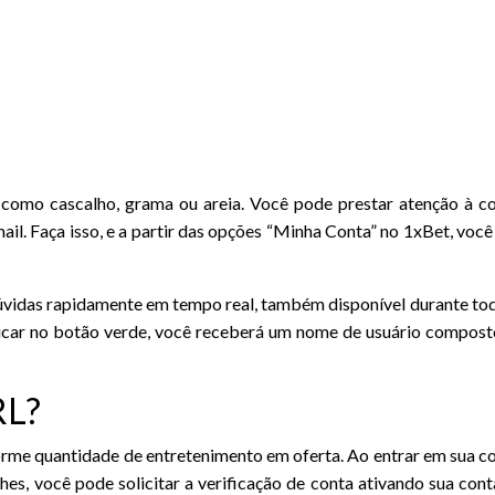
l como cascalho, grama ou areia. Você pode prestar atenção à c
ail. Faça isso, e a partir das opções “Minha Conta” no 1xBet, voc
úvidas rapidamente em tempo real, também disponível durante todo
 clicar no botão verde, você receberá um nome de usuário compos
RL?
rme quantidade de entretenimento em oferta. Ao entrar em sua co
es, você pode solicitar a verificação de conta ativando sua cont