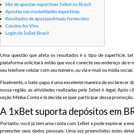
Site de apostas esportivas 1xBet no Brasil
Apostas nas modalidades esportivas
Resultados de apostasvirtuais fornecidos
Cassino Ao Vivo
Login da 1xBet Brasil
Uma questão que afeta os resultados é o tipo de superfície, ta
plataforma solicitará então que você conecte seu endereço de e-m
seu telefone celular com seu número, ou via e-mail ou mídia social.
Finalmente, o bate-papo é uma excelente maneira de esclarecer d
nossa região, as atividades realizadas pela 1xbet é legal. Após
seção Minha Conta e lá decida se quer participar dessa promoção.
A 1xBet suporta depósitos em B
Portanto, você já tem uma conta com 1xBet e pode explorar a eno
preencher seus dados pessoais. Uma vez preenchidos estes detalh