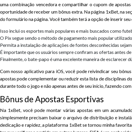
uma combinação vencedora e compartilhar o cupom de apostas 
oportunidade de receber um bônus extra. Na página 1xBet, na seção
do formulário na página. Você também terá a opção de inserir seu
Isso inclui os esportes mais populares e mais buscados como futebo
O Pix segue sendo o método de pagamento mais popular utilizado 
Permita a instalação de aplicações de fontes desconhecidas sejam
É importante que os usuários sempre confiram as ofertas antes de 
Finalmente, o bate-papo é uma excelente maneira de esclarecer d
Com nosso aplicativo para iOS, você pode reivindicar seu bônu
apostas pode complementar ou reduzir esta lista de disciplinas d
durante todo o jogo e não apenas antes de seu início, fazendo c
Bônus de Apostas Esportivas
Na 1xBet, você pode montar várias apostas em um acumulador 
simplesmente precisam baixar o arquivo de distribuição e instal
dedicação e rapidez, a plataforma 1xBet se tornou minha favorit