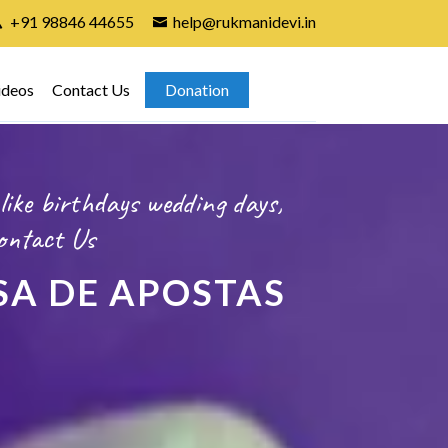
+91 98846 44655
help@rukmanidevi.in
ideos
Contact Us
Donation
like birthdays wedding days,
ontact Us
SA DE APOSTAS