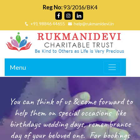
Reg No:
93/2016/BK4
+91 98846 44655
help@rukmanidevi.in
Menu
You can think of us & come forward to
help them on special occasions
like
birthdays wedding days, remembrance
day of your beloved one.
For bookings