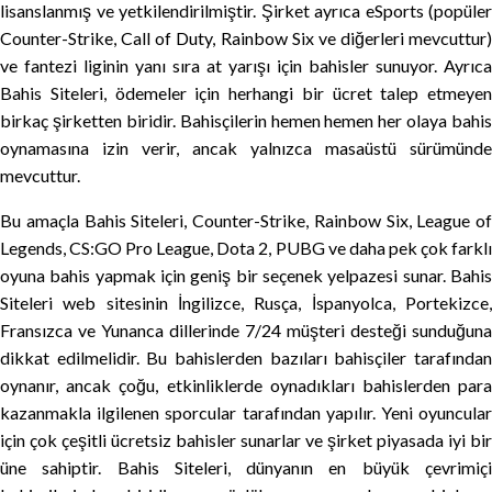
lisanslanmış ve yetkilendirilmiştir. Şirket ayrıca eSports (popüler
Counter-Strike, Call of Duty, Rainbow Six ve diğerleri mevcuttur)
ve fantezi liginin yanı sıra at yarışı için bahisler sunuyor. Ayrıca
Bahis Siteleri, ödemeler için herhangi bir ücret talep etmeyen
birkaç şirketten biridir. Bahisçilerin hemen hemen her olaya bahis
oynamasına izin verir, ancak yalnızca masaüstü sürümünde
mevcuttur.
Bu amaçla Bahis Siteleri, Counter-Strike, Rainbow Six, League of
Legends, CS:GO Pro League, Dota 2, PUBG ve daha pek çok farklı
oyuna bahis yapmak için geniş bir seçenek yelpazesi sunar. Bahis
Siteleri web sitesinin İngilizce, Rusça, İspanyolca, Portekizce,
Fransızca ve Yunanca dillerinde 7/24 müşteri desteği sunduğuna
dikkat edilmelidir. Bu bahislerden bazıları bahisçiler tarafından
oynanır, ancak çoğu, etkinliklerde oynadıkları bahislerden para
kazanmakla ilgilenen sporcular tarafından yapılır. Yeni oyuncular
için çok çeşitli ücretsiz bahisler sunarlar ve şirket piyasada iyi bir
üne sahiptir. Bahis Siteleri, dünyanın en büyük çevrimiçi