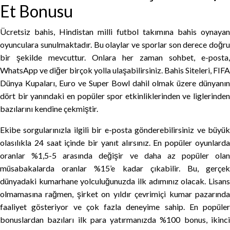
Et Bonusu
Ücretsiz bahis, Hindistan milli futbol takımına bahis oynayan
oyunculara sunulmaktadır. Bu olaylar ve sporlar son derece doğru
bir şekilde mevcuttur. Onlara her zaman sohbet, e-posta,
WhatsApp ve diğer birçok yolla ulaşabilirsiniz. Bahis Siteleri, FIFA
Dünya Kupaları, Euro ve Super Bowl dahil olmak üzere dünyanın
dört bir yanındaki en popüler spor etkinliklerinden ve liglerinden
bazılarını kendine çekmiştir.
Ekibe sorgularınızla ilgili bir e-posta gönderebilirsiniz ve büyük
olasılıkla 24 saat içinde bir yanıt alırsınız. En popüler oyunlarda
oranlar %1,5-5 arasında değişir ve daha az popüler olan
müsabakalarda oranlar %15’e kadar çıkabilir. Bu, gerçek
dünyadaki kumarhane yolculuğunuzda ilk adımınız olacak. Lisans
olmamasına rağmen, şirket on yıldır çevrimiçi kumar pazarında
faaliyet gösteriyor ve çok fazla deneyime sahip. En popüler
bonuslardan bazıları ilk para yatırmanızda %100 bonus, ikinci