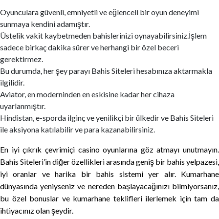
Oyunculara güvenli, emniyetli ve eğlenceli bir oyun deneyimi
sunmaya kendini adamıştır.
Üstelik vakit kaybetmeden bahislerinizi oynayabilirsiniz.İşlem
sadece birkaç dakika sürer ve herhangi bir özel beceri
gerektirmez.
Bu durumda, her şey parayı Bahis Siteleri hesabınıza aktarmakla
ilgilidir.
Aviator, en moderninden en eskisine kadar her cihaza
uyarlanmıştır.
Hindistan, e-sporda ilginç ve yenilikçi bir ülkedir ve Bahis Siteleri
ile aksiyona katılabilir ve para kazanabilirsiniz.
En iyi çıkrık çevrimiçi casino oyunlarına göz atmayı unutmayın.
Bahis Siteleri’in diğer özellikleri arasında geniş bir bahis yelpazesi,
iyi oranlar ve harika bir bahis sistemi yer alır. Kumarhane
dünyasında yeniyseniz ve nereden başlayacağınızı bilmiyorsanız,
bu özel bonuslar ve kumarhane teklifleri ilerlemek için tam da
ihtiyacınız olan şeydir.