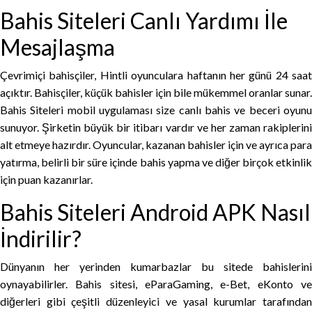
Bahis Siteleri Canlı Yardımı İle
Mesajlaşma
Çevrimiçi bahisçiler, Hintli oyunculara haftanın her günü 24 saat
açıktır. Bahisçiler, küçük bahisler için bile mükemmel oranlar sunar.
Bahis Siteleri mobil uygulaması size canlı bahis ve beceri oyunu
sunuyor. Şirketin büyük bir itibarı vardır ve her zaman rakiplerini
alt etmeye hazırdır. Oyuncular, kazanan bahisler için ve ayrıca para
yatırma, belirli bir süre içinde bahis yapma ve diğer birçok etkinlik
için puan kazanırlar.
Bahis Siteleri Android APK Nasıl
İndirilir?
Dünyanın her yerinden kumarbazlar bu sitede bahislerini
oynayabilirler. Bahis sitesi, eParaGaming, e-Bet, eKonto ve
diğerleri gibi çeşitli düzenleyici ve yasal kurumlar tarafından