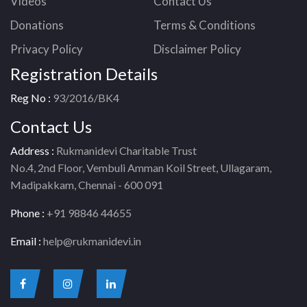
Videos
Contact Us
Donations
Terms & Conditions
Privacy Policy
Disclaimer Policy
Registration Details
Reg No :
93/2016/BK4
Contact Us
Address :
Rukmanidevi Charitable Trust
No.4, 2nd Floor, Vembuli Amman Koil Street, Ullagaram,
Madipakkam, Chennai - 600 091
Phone :
+91 98846 44655
Email :
help@rukmanidevi.in