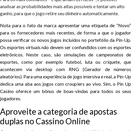
analisar as probabilidades mais altas possíveis e tentar um alto
ganho, para que o jogo retire seu dinheiro automaticamente.
Nota para o fato da marca apresentar uma etiqueta de “Novo”
para os fornecedores mais recentes, de forma a que o jogador
possa verificar os novos jogos incluídos no portefólio da Pin-Up.
Os esportes virtuais não devem ser confundidos com os esportes
eletrônicos. Neste caso, são simulações de campeonatos de
esportes, como por exemplo futebol, luta ou críquete, que
acontecem via desktop com RNG (Gerador de números
aleatórios). Para uma experiência de jogo imersiva e real, a Pin-Up
dedica uma aba aos jogos com croupiers ao vivo. Sim, o Pin Up
Casino oferece um bônus de boas-vindas para todos os seus
jogadores.
Aproveite a categoria de apostas
duplas no Cassino Online