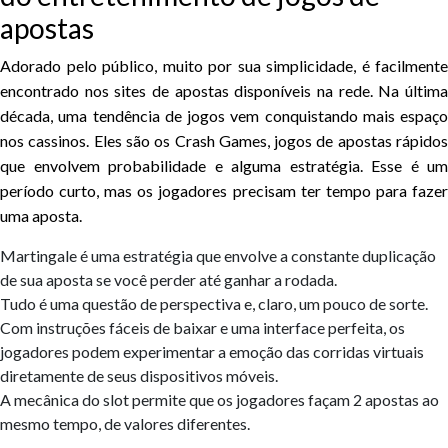
apostas
Adorado pelo público, muito por sua simplicidade, é facilmente
encontrado nos sites de apostas disponíveis na rede. Na última
década, uma tendência de jogos vem conquistando mais espaço
nos cassinos. Eles são os Crash Games, jogos de apostas rápidos
que envolvem probabilidade e alguma estratégia. Esse é um
período curto, mas os jogadores precisam ter tempo para fazer
uma aposta.
Martingale é uma estratégia que envolve a constante duplicação
de sua aposta se você perder até ganhar a rodada.
Tudo é uma questão de perspectiva e, claro, um pouco de sorte.
Com instruções fáceis de baixar e uma interface perfeita, os
jogadores podem experimentar a emoção das corridas virtuais
diretamente de seus dispositivos móveis.
A mecânica do slot permite que os jogadores façam 2 apostas ao
mesmo tempo, de valores diferentes.