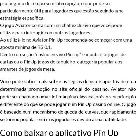
prolongado de tempo sem interrupção, o que pode ser
particularmente útil para jogadores que estão seguindo uma
estratégia específica.
O jogo Aviator conta com um chat exclusivo que você pode
utilizar para interagir com outros jogadores.
Ao utilizá-lo no Aviator Pin Up recomenda-se começar com uma
aposta mínima de R$ 0,1.
Dentro da seção “casino en vivo Pin-up”, encontra-se jogos de
cartas ou o PinUp jogos de tabuleiro, categoria popular aos
amantes de jogos de mesa.
Você pode saber mais sobre as regras de uso e apostas de uma
determinada promoção no site oficial do cassino. Aviator não
pode ser chamado uma slot máquina clássica, pois o seu princípio
é diferente do que se pode jogar num Pin Up casino online. O jogo
é baseado num mecanismo de queda de curvas, que rapidamente
se tornou popular entre os jogadores devido à sua fiabilidade.
Como baixar o aplicativo Pin Up