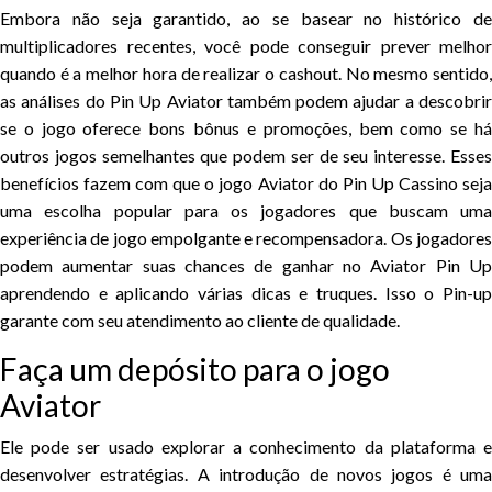
Embora não seja garantido, ao se basear no histórico de
multiplicadores recentes, você pode conseguir prever melhor
quando é a melhor hora de realizar o cashout. No mesmo sentido,
as análises do Pin Up Aviator também podem ajudar a descobrir
se o jogo oferece bons bônus e promoções, bem como se há
outros jogos semelhantes que podem ser de seu interesse. Esses
benefícios fazem com que o jogo Aviator do Pin Up Cassino seja
uma escolha popular para os jogadores que buscam uma
experiência de jogo empolgante e recompensadora. Os jogadores
podem aumentar suas chances de ganhar no Aviator Pin Up
aprendendo e aplicando várias dicas e truques. Isso o Pin-up
garante com seu atendimento ao cliente de qualidade.
Faça um depósito para o jogo
Aviator
Ele pode ser usado explorar a conhecimento da plataforma e
desenvolver estratégias. A introdução de novos jogos é uma