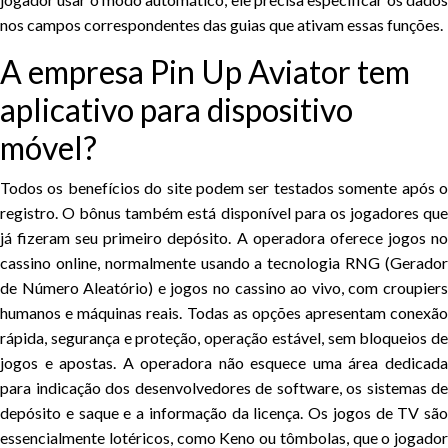
nos campos correspondentes das guias que ativam essas funções.
A empresa Pin Up Aviator tem
aplicativo para dispositivo
móvel?
Todos os benefícios do site podem ser testados somente após o
registro. O bônus também está disponível para os jogadores que
já fizeram seu primeiro depósito. A operadora oferece jogos no
cassino online, normalmente usando a tecnologia RNG (Gerador
de Número Aleatório) e jogos no cassino ao vivo, com croupiers
humanos e máquinas reais. Todas as opções apresentam conexão
rápida, segurança e proteção, operação estável, sem bloqueios de
jogos e apostas. A operadora não esquece uma área dedicada
para indicação dos desenvolvedores de software, os sistemas de
depósito e saque e a informação da licença. Os jogos de TV são
essencialmente lotéricos, como Keno ou tômbolas, que o jogador