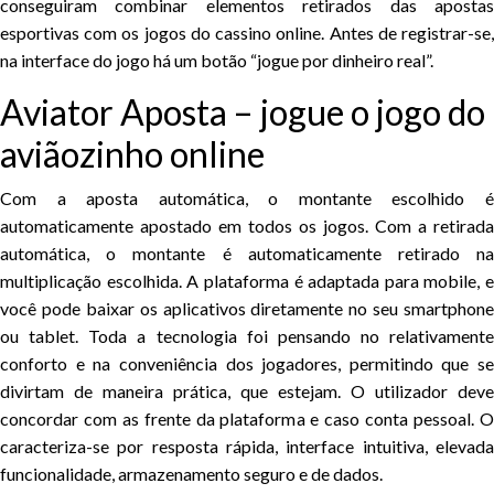
conseguiram combinar elementos retirados das apostas
esportivas com os jogos do cassino online. Antes de registrar-se,
na interface do jogo há um botão “jogue por dinheiro real”.
Aviator Aposta – jogue o jogo do
aviãozinho online
Com a aposta automática, o montante escolhido é
automaticamente apostado em todos os jogos. Com a retirada
automática, o montante é automaticamente retirado na
multiplicação escolhida. A plataforma é adaptada para mobile, e
você pode baixar os aplicativos diretamente no seu smartphone
ou tablet. Toda a tecnologia foi pensando no relativamente
conforto e na conveniência dos jogadores, permitindo que se
divirtam de maneira prática, que estejam. O utilizador deve
concordar com as frente da plataforma e caso conta pessoal. O
caracteriza-se por resposta rápida, interface intuitiva, elevada
funcionalidade, armazenamento seguro e de dados.