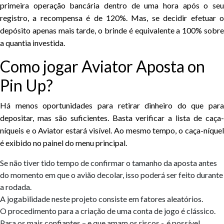
primeira operação bancária dentro de uma hora após o seu
registro, a recompensa é de 120%. Mas, se decidir efetuar o
depósito apenas mais tarde, o brinde é equivalente a 100% sobre
a quantia investida.
Como jogar Aviator Aposta on
Pin Up?
Há menos oportunidades para retirar dinheiro do que para
depositar, mas são suficientes. Basta verificar a lista de caça-
níqueis e o Aviator estará visível. Ao mesmo tempo, o caça-níquel
é exibido no painel do menu principal.
Se não tiver tido tempo de confirmar o tamanho da aposta antes
do momento em que o avião decolar, isso poderá ser feito durante
a rodada.
A jogabilidade neste projeto consiste em fatores aleatórios.
O procedimento para a criação de uma conta de jogo é clássico.
Para os mais confiantes – e que amam os riscos -, é possível