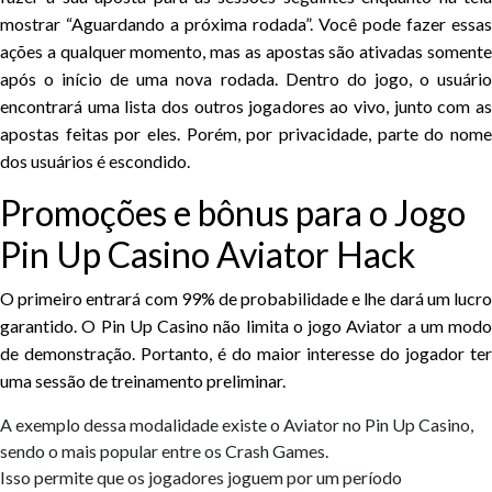
mostrar “Aguardando a próxima rodada”. Você pode fazer essas
ações a qualquer momento, mas as apostas são ativadas somente
após o início de uma nova rodada. Dentro do jogo, o usuário
encontrará uma lista dos outros jogadores ao vivo, junto com as
apostas feitas por eles. Porém, por privacidade, parte do nome
dos usuários é escondido.
Promoções e bônus para o Jogo
Pin Up Casino Aviator Hack
O primeiro entrará com 99% de probabilidade e lhe dará um lucro
garantido. O Pin Up Casino não limita o jogo Aviator a um modo
de demonstração. Portanto, é do maior interesse do jogador ter
uma sessão de treinamento preliminar.
A exemplo dessa modalidade existe o Aviator no Pin Up Casino,
sendo o mais popular entre os Crash Games.
Isso permite que os jogadores joguem por um período