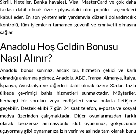
Skrill, Neteller, Banka havalesi, Visa, MasterCard ve çok daha
fazlası dahil olmak üzere piyasadaki tüm popüler seçenekleri
kabul eder. En son yöntemlerin yardımıyla düzenli dolandırıcılık
kontrolü, tüm işlemlerin tamamen güvenli ve emniyetli olmasını
sağlar.
Anadolu Hoş Geldin Bonusu
Nasıl Alınır?
Anadolu bonus sunmaz, ancak bu, hizmetin çekici ve karlı
olmadığı anlamına gelmez. Anadolu, ABD, Fransa, Almanya, İtalya,
İspanya, Avustralya ve diğerleri dahil olmak üzere 30’dan fazla
ülkede çevrimiçi bahis hizmetleri sunmaktadır. Müşteriler,
herhangi bir soruları veya endişeleri varsa onlarla iletişime
geçebilir. Destek ekibi 7 gün 24 saat telefon, e-posta ve sosyal
medya üzerinden çalışmaktadır. Diğer oyunlarımızdan farklı
olarak, benzersiz animasyonlu slot oyunumuz, gökyüzünde
uçuyormuş gibi oynamanıza izin verir ve aslında tam olarak bunu