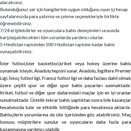
alacaksınız.
Bulunduğunuz yer için hangilerinin uygun olduğunu oyun içi hesap
sayfalarınızda para yatırma ve çekme seçenekleriyle birlikte
öğrenebilirsiniz.
7/24 erişilebilirler ve oyunculara bahis deneyimleri sırasında
karşılaşabilecekleri tüm sorunlarda yardımcı olurlar.
5 Hindistan rupisinden 500 Hindistan rupisine kadar bahis
oynayabilirsiniz.
İster futbol,ister basketbol,kriket veya hokey üzerine bahis
oynamak isteyin, Anadolu hepsini sunar. Anadolu, İngiltere Premier
Ligi, İskoç futbol ligi, Fransız futbol ligi ve daha fazlası dahil olmak
üzere çeşitli spor ve diğer spor bahis pazarları sunmaktadır.
Kriket, futbol ve diğer spor dallarındaki maçlar için en iyi oranlar
sunulmaktadır. Üstelik tekrar bahis yaptıktan sonra bile kazançlar
hesabınızda kalır ve etkinlik bittiğinde para hesabınıza aktarılır.
Bahisçilerin yorumlarına da site içerisinden göz atabilirsiniz. Maç
bonusu müşterilere sunulur ve oyuncuların daha fazla para
kazanmasına yardımcı olabilir.