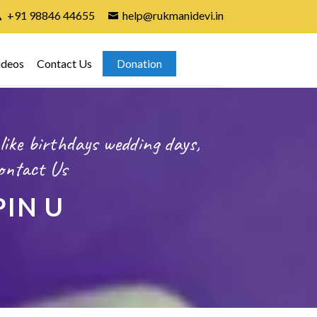
+91 98846 44655
help@rukmanidevi.in
ideos
Contact Us
Donation
like birthdays wedding days,
ontact Us
IN U