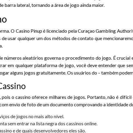
 barra lateral, tornando a área de jogo ainda maior.
no
forma. O Casino Pinup é licenciado pela Curaçao Gambling Authorit
s de usar qualquer um dos métodos de contato que mencionaremos 
a.
úmeros aleatórios governa o procedimento do jogo. É crucial est
strar em qualquer plataforma de jogo, você deve entender que s
jogar alguns jogos gratuitamente. Os usuários do – também podem t
Cassino
is o cassino oferece milhares de jogos. Portanto, não é difícil 
a, com envio de foto de um documento comprovando a identidade do
ços de jogos no mais alto nível.
nta sem entrar na lista negra dos cassinos online.
assino e de quais desenvolvedores eles são.