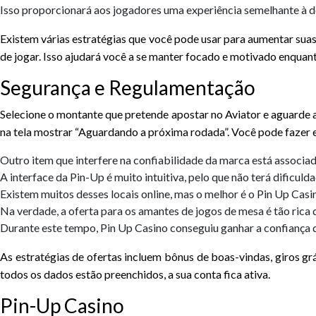
Isso proporcionará aos jogadores uma experiência semelhante à d
Existem várias estratégias que você pode usar para aumentar suas
de jogar. Isso ajudará você a se manter focado e motivado enquan
Segurança e Regulamentação
Selecione o montante que pretende apostar no Aviator e aguarde 
na tela mostrar “Aguardando a próxima rodada”. Você pode fazer 
Outro item que interfere na confiabilidade da marca está associado
A interface da Pin-Up é muito intuitiva, pelo que não terá dificul
Existem muitos desses locais online, mas o melhor é o Pin Up Casi
Na verdade, a oferta para os amantes de jogos de mesa é tão rica 
Durante este tempo, Pin Up Casino conseguiu ganhar a confiança d
As estratégias de ofertas incluem bônus de boas-vindas, giros g
todos os dados estão preenchidos, a sua conta fica ativa.
Pin-Up Casino