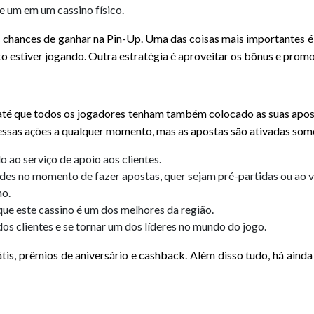
e um em um cassino físico.
 chances de ganhar na Pin-Up. Uma das coisas mais importantes é 
to estiver jogando. Outra estratégia é aproveitar os bônus e pro
até que todos os jogadores tenham também colocado as suas apost
essas ações a qualquer momento, mas as apostas são ativadas some
 ao serviço de apoio aos clientes.
dades no momento de fazer apostas, quer sejam pré-partidas ou ao v
no.
que este cassino é um dos melhores da região.
os clientes e se tornar um dos líderes no mundo do jogo.
rátis, prêmios de aniversário e cashback. Além disso tudo, há ai