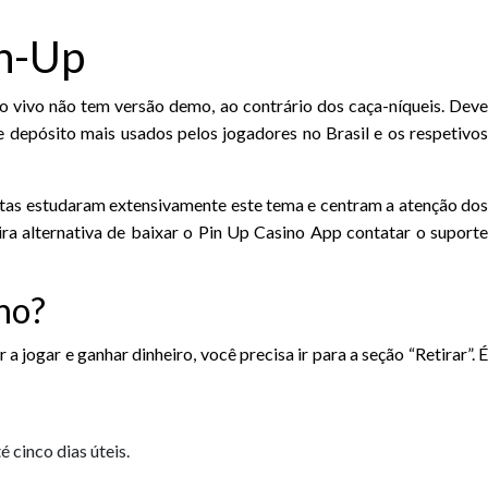
in-Up
ao vivo não tem versão demo, ao contrário dos caça-níqueis. Deve
 depósito mais usados pelos jogadores no Brasil e os respetivos
istas estudaram extensivamente este tema e centram a atenção dos
ira alternativa de baixar o Pin Up Casino App contatar o suporte
no?
ogar e ganhar dinheiro, você precisa ir para a seção “Retirar”. É
cinco dias úteis.