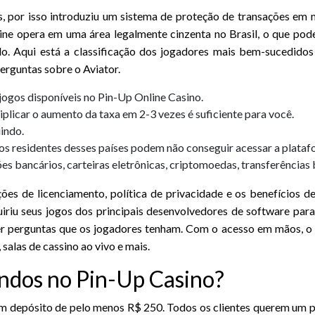
, por isso introduziu um sistema de proteção de transações em 
ine opera em uma área legalmente cinzenta no Brasil, o que pode
do. Aqui está a classificação dos jogadores mais bem-sucedido
erguntas sobre o Aviator.
ogos disponíveis no Pin-Up Online Casino.
iplicar o aumento da taxa em 2-3 vezes é suficiente para você.
indo.
 os residentes desses países podem não conseguir acessar a plataf
s bancários, carteiras eletrônicas, criptomoedas, transferências
s de licenciamento, política de privacidade e os benefícios de
iriu seus jogos dos principais desenvolvedores de software par
r perguntas que os jogadores tenham. Com o acesso em mãos, o lo
 salas de cassino ao vivo e mais.
undos no Pin-Up Casino?
um depósito de pelo menos R$ 250. Todos os clientes querem um pr