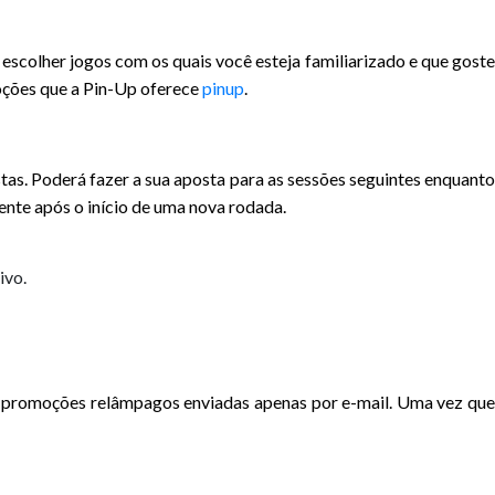
escolher jogos com os quais você esteja familiarizado e que goste
moções que a Pin-Up oferece
pinup
.
as. Poderá fazer a sua aposta para as sessões seguintes enquanto
nte após o início de uma nova rodada.
ivo.
nda promoções relâmpagos enviadas apenas por e-mail. Uma vez que