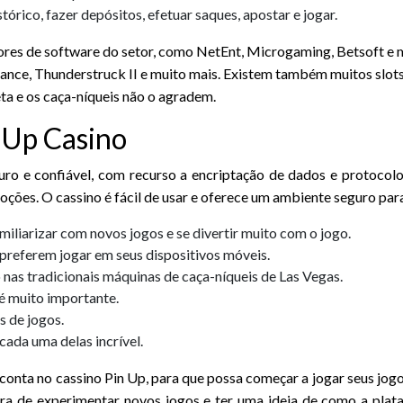
tórico, fazer depósitos, efetuar saques, apostar e jogar.
ores de software do setor, como NetEnt, Microgaming, Betsoft e
mance, Thunderstruck II e muito mais. Existem também muitos slo
eta e os caça-níqueis não o agradem.
n Up Casino
eguro e confiável, com recurso a encriptação de dados e protoco
ões. O cassino é fácil de usar e oferece um ambiente seguro para
iliarizar com novos jogos e se divertir muito com o jogo.
referem jogar em seus dispositivos móveis.
 nas tradicionais máquinas de caça-níqueis de Las Vegas.
 é muito importante.
s de jogos.
cada uma delas incrível.
onta no cassino Pin Up, para que possa começar a jogar seus jogos
a de experimentar novos jogos e ter uma ideia de como a plataf