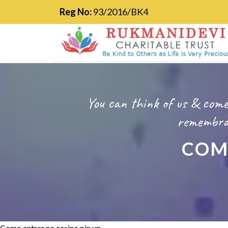
Reg No:
93/2016/BK4
You can think of us & come
remembran
COM
Como entrar no casino pin up