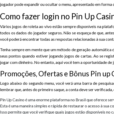
jogador pode expandir ou ocultar o menu, apresentado em forma de
Como fazer login no Pin Up Casi
Vários jogos de roleta ao vivo estão sempre disponíveis na plata
todos os dados do jogador seguros. Não se esqueça de que, ante
você poderá encontrar todas as respostas relacionadas à sua cont
Tenha sempre em mente que um método de geração automática de n
seus pontos quando estiver jogando jogos de cartas. Ao se regi
jogar com dinheiro. No entanto, aqui você tem a oportunidade de 
Promoções, Ofertas e Bônus Pin up 
Logo abaixo do segundo menu, você verá uma barra de pesquisa, po
lembrar que, antes do primeiro saque, a conta deve ser verificad
Pin Up Casino é uma enorme plataforma no Brasil que oferece servi
Esta é uma maneira simples e rápida de restaurar o acesso à sua co
Isso permite que você verifique quais jogos estão disponíveis no c