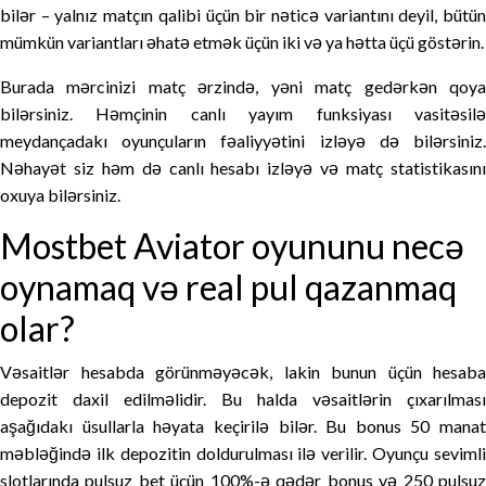
bilər – yalnız matçın qalibi üçün bir nəticə variantını deyil, bütün
mümkün variantları əhatə etmək üçün iki və ya hətta üçü göstərin.
Burada mərcinizi matç ərzində, yəni matç gedərkən qoya
bilərsiniz. Həmçinin canlı yayım funksiyası vasitəsilə
meydançadakı oyunçuların fəaliyyətini izləyə də bilərsiniz.
Nəhayət siz həm də canlı hesabı izləyə və matç statistikasını
oxuya bilərsiniz.
Mostbet Aviator oyununu necə
oynamaq və real pul qazanmaq
olar?
Vəsaitlər hesabda görünməyəcək, lakin bunun üçün hesaba
depozit daxil edilməlidir. Bu halda vəsaitlərin çıxarılması
aşağıdakı üsullarla həyata keçirilə bilər. Bu bonus 50 manat
məbləğində ilk depozitin doldurulması ilə verilir. Oyunçu sevimli
slotlarında pulsuz bet üçün 100%-ə qədər bonus və 250 pulsuz