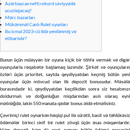
Azərbaycan nefti rekord səviyyədə
ucuzlaşacaq?
Mərc bazarları
Mükəmməl Canlı Rulet oyunları
Bu icmal 2023-cü ildə yenilənmiş və
etibarlıdır?
Bunun üçün müəyyən bir oyuna kiçik bir töhfə vermək və digər
oyunçularla rəqabətə başlamaq lazımdır. Şirkət və oyunçuların
özləri üçün prioritet, saytda qeydiyyatdan keçmiş bütün yeni
oyunçular üçün mövcud olan ilk depozit bonusudur. Məsələ
burasındadır ki, qeydiyyatdan keçdikdən sonra siz hesabınızı
doldurmalı və dolğunluğun miqdarından asılı olaraq eyni
məbləğdə, lakin 550 manata qədər bonus əldə etməlisiniz.
Çevrimiçi rulet oynarkən həqiqi pul ilə sürətli, basit və təhlükəsiz
ödəmələr birinci sinif bir rulet zövqü üçün əsas məqamlardır.
Həm depozit, həm də çıxış zamanı bütün ödəmə prosesini