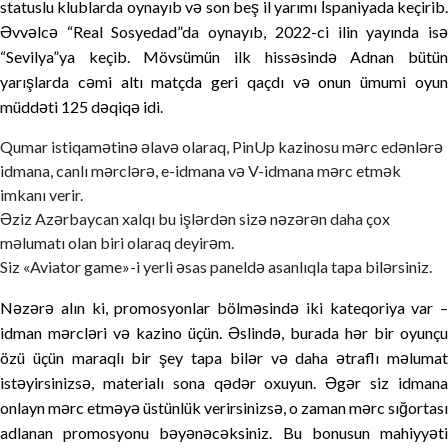
statuslu klublarda oynayıb və son beş il yarımı İspaniyada keçirib.
Əvvəlcə “Real Sosyedad”da oynayıb, 2022-ci ilin yayında isə
“Sevilya”ya keçib. Mövsümün ilk hissəsində Adnan bütün
yarışlarda cəmi altı matçda geri qaçdı və onun ümumi oyun
müddəti 125 dəqiqə idi.
Qumar istiqamətinə əlavə olaraq, PinUp kazinosu mərc edənlərə
idmana, canlı mərclərə, e-idmana və V-idmana mərc etmək
imkanı verir.
Əziz Azərbaycan xalqı bu işlərdən sizə nəzərən daha çox
məlumatı olan biri olaraq deyirəm.
Siz «Aviator game»-i yerli əsas paneldə asanlıqla tapa bilərsiniz.
Nəzərə alın ki, promosyonlar bölməsində iki kateqoriya var –
idman mərcləri və kazino üçün. Əslində, burada hər bir oyunçu
özü üçün maraqlı bir şey tapa bilər və daha ətraflı məlumat
istəyirsinizsə, materialı sona qədər oxuyun. Əgər siz idmana
onlayn mərc etməyə üstünlük verirsinizsə, o zaman mərc sığortası
adlanan promosyonu bəyənəcəksiniz. Bu bonusun mahiyyəti