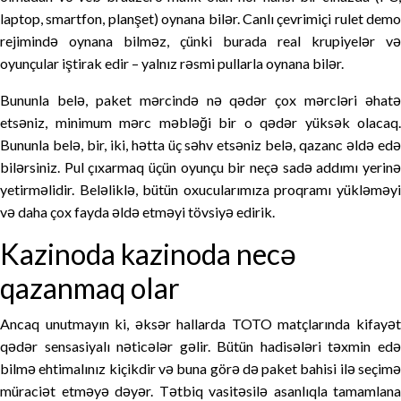
laptop, smartfon, planşet) oynana bilər. Canlı çevrimiçi rulet demo
rejimində oynana bilməz, çünki burada real krupiyelər və
oyunçular iştirak edir – yalnız rəsmi pullarla oynana bilər.
Bununla belə, paket mərcində nə qədər çox mərcləri əhatə
etsəniz, minimum mərc məbləği bir o qədər yüksək olacaq.
Bununla belə, bir, iki, hətta üç səhv etsəniz belə, qazanc əldə edə
bilərsiniz. Pul çıxarmaq üçün oyunçu bir neçə sadə addımı yerinə
yetirməlidir. Beləliklə, bütün oxucularımıza proqramı yükləməyi
və daha çox fayda əldə etməyi tövsiyə edirik.
Kazinoda kazinoda necə
qazanmaq olar
Ancaq unutmayın ki, əksər hallarda TOTO matçlarında kifayət
qədər sensasiyalı nəticələr gəlir. Bütün hadisələri təxmin edə
bilmə ehtimalınız kiçikdir və buna görə də paket bahisi ilə seçimə
müraciət etməyə dəyər. Tətbiq vasitəsilə asanlıqla tamamlana