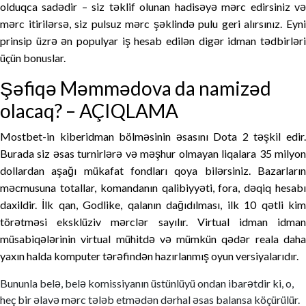
olduqca sadədir – siz təklif olunan hadisəyə mərc edirsiniz və
mərc itirilərsə, siz pulsuz mərc şəklində pulu geri alırsınız. Eyni
prinsip üzrə ən populyar iş hesab edilən digər idman tədbirləri
üçün bonuslar.
Şəfiqə Məmmədova da namizəd
olacaq? – AÇIQLAMA
Mostbet-in kiberidman bölməsinin əsasını Dota 2 təşkil edir.
Burada siz əsas turnirlərə və məşhur olmayan liqalara 35 milyon
dollardan aşağı mükafat fondları qoya bilərsiniz. Bazarların
məcmusuna totallar, komandanın qalibiyyəti, fora, dəqiq hesabı
daxildir. İlk qan, Godlike, qalanın dağıdılması, ilk 10 qətli kim
törətməsi eksklüziv mərclər sayılır. Virtual idman idman
müsabiqələrinin virtual mühitdə və mümkün qədər reala daha
yaxın halda komputer tərəfindən hazırlanmış oyun versiyalarıdır.
Bununla belə, belə komissiyanın üstünlüyü ondan ibarətdir ki, o,
heç bir əlavə mərc tələb etmədən dərhal əsas balansa köçürülür.