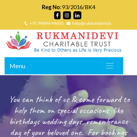
Reg No:
93/2016/BK4
+91 98846 44655
help@rukmanidevi.in
Menu
You can think of us & come forward to
help them on special occasions
like
birthdays wedding days, remembrance
day of your beloved one.
For bookings