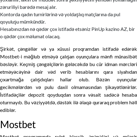
zəruriliyi barədə mesaj alır.
Kontorda qadın turnirlərinə və yoldaşlıq matçlarına da pul
qoyuluşu mümkündür.
Hesabınızdan nə qədər çox istifadə etsəniz PinUp kazino AZ, bir
o qədər çox məlumat olacaq.
Şirkət, çəngəllər və ya xüsusi proqramdan istifadə edərək
Mostbet-i məğlub etməyə çalışan oyunçulara mənfi münasibət
bəsləyir. Keçmiş çəngəlçilərin gələcəkdə bu cür idman mərcləri
etməyəcəyinə dair vəd verib hesablarını qara siyahıdan
çıxartmağa çalışdıqları hallar olub. Bəzən oyunçular
gecikmələrdən və pulu daxil olmamasından şikayətlənirlər.
İstifadəçilər depozit qoyduqdan sonra vəsait sadəcə hesaba
oturmayıb. Bu vəziyyətdə, dəstək ilə əlaqə quraraq problem həll
ediblər.
Mostbet
Mostbet proqramında rulet klassik ənənələri və müasir