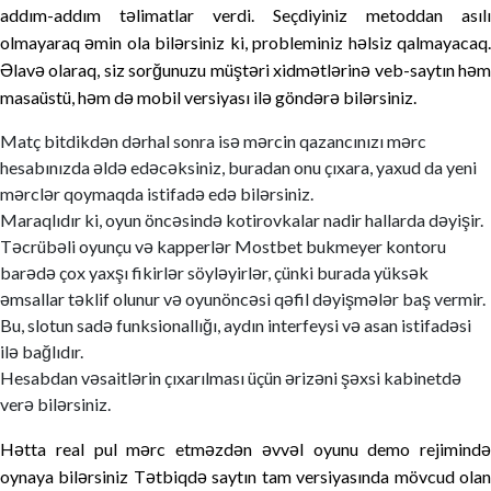
addım-addım təlimatlar verdi. Seçdiyiniz metoddan asılı
olmayaraq əmin ola bilərsiniz ki, probleminiz həlsiz qalmayacaq.
Əlavə olaraq, siz sorğunuzu müştəri xidmətlərinə veb-saytın həm
masaüstü, həm də mobil versiyası ilə göndərə bilərsiniz.
Matç bitdikdən dərhal sonra isə mərcin qazancınızı mərc
hesabınızda əldə edəcəksiniz, buradan onu çıxara, yaxud da yeni
mərclər qoymaqda istifadə edə bilərsiniz.
Maraqlıdır ki, oyun öncəsində kotirovkalar nadir hallarda dəyişir.
Təcrübəli oyunçu və kapperlər Mostbet bukmeyer kontoru
barədə çox yaxşı fikirlər söyləyirlər, çünki burada yüksək
əmsallar təklif olunur və oyunöncəsi qəfil dəyişmələr baş vermir.
Bu, slotun sadə funksionallığı, aydın interfeysi və asan istifadəsi
ilə bağlıdır.
Hesabdan vəsaitlərin çıxarılması üçün ərizəni şəxsi kabinetdə
verə bilərsiniz.
Hətta real pul mərc etməzdən əvvəl oyunu demo rejimində
oynaya bilərsiniz Tətbiqdə saytın tam versiyasında mövcud olan