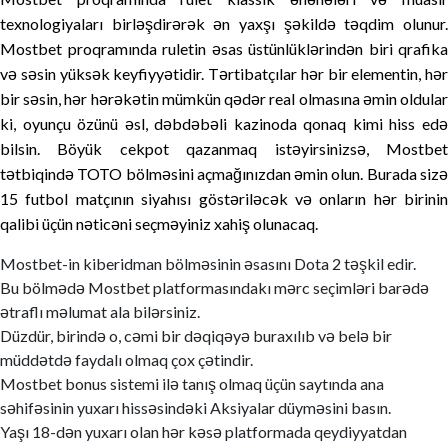
texnologiyaları birləşdirərək ən yaxşı şəkildə təqdim olunur.
Mostbet proqramında ruletin əsas üstünlüklərindən biri qrafika
və səsin yüksək keyfiyyətidir. Tərtibatçılar hər bir elementin, hər
bir səsin, hər hərəkətin mümkün qədər real olmasına əmin oldular
ki, oyunçu özünü əsl, dəbdəbəli kazinoda qonaq kimi hiss edə
bilsin. Böyük cekpot qazanmaq istəyirsinizsə, Mostbet
tətbiqində TOTO bölməsini açmağınızdan əmin olun. Burada sizə
15 futbol matçının siyahısı göstəriləcək və onların hər birinin
qalibi üçün nəticəni seçməyiniz xahiş olunacaq.
Mostbet-in kiberidman bölməsinin əsasını Dota 2 təşkil edir.
Bu bölmədə Mostbet platformasındakı mərc seçimləri barədə
ətraflı məlumat ala bilərsiniz.
Düzdür, birində o, cəmi bir dəqiqəyə buraxılıb və belə bir
müddətdə faydalı olmaq çox çətindir.
Mostbet bonus sistemi ilə tanış olmaq üçün saytında ana
səhifəsinin yuxarı hissəsindəki Aksiyalar düyməsini basın.
Yaşı 18-dən yuxarı olan hər kəsə platformada qeydiyyatdan