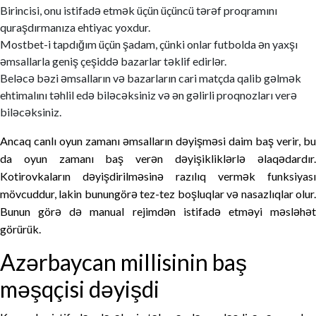
Birincisi, onu istifadə etmək üçün üçüncü tərəf proqramını
quraşdırmanıza ehtiyac yoxdur.
Mostbet-i tapdığım üçün şadam, çünki onlar futbolda ən yaxşı
əmsallarla geniş çeşiddə bazarlar təklif edirlər.
Beləcə bəzi əmsalların və bazarların cari matçda qalib gəlmək
ehtimalını təhlil edə biləcəksiniz və ən gəlirli proqnozları verə
biləcəksiniz.
Ancaq canlı oyun zamanı əmsalların dəyişməsi daim baş verir, bu
da oyun zamanı baş verən dəyişikliklərlə əlaqədardır.
Kotirovkaların dəyişdirilməsinə razılıq vermək funksiyası
mövcuddur, lakin bunungörə tez-tez boşluqlar və nasazlıqlar olur.
Bunun görə də manual rejimdən istifadə etməyi məsləhət
görürük.
Azərbaycan millisinin baş
məşqçisi dəyişdi