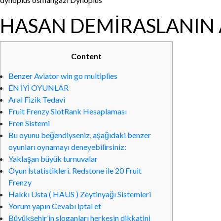
HASAN DEMİRASLANIN 
Content
Benzer Aviator win go multiplies
EN İYİ OYUNLAR
Aral Fizik Tedavi
Fruit Frenzy SlotRank Hesaplaması
Fren Sistemi
Bu oyunu beğendiyseniz, aşağıdaki benzer
oyunları oynamayı deneyebilirsiniz:
Yaklaşan büyük turnuvalar
Oyun İstatistikleri. Redstone ile 20 Fruit
Frenzy
Hakkı Usta ( HAUS ) Zeytinyağı Sistemleri
Yorum yapın Cevabı iptal et
Büyükşehir’in sloganları herkesin dikkatini