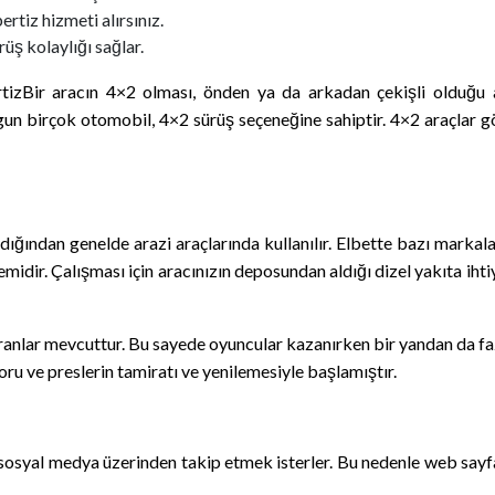
tiz hizmeti alırsınız.
rüş kolaylığı sağlar.
izBir aracın 4×2 olması, önden ya da arkadan çekişli olduğu a
gun birçok otomobil, 4×2 sürüş seçeneğine sahiptir. 4×2 araçlar g
ığından genelde arazi araçlarında kullanılır. Elbette bazı markala
emidir. Çalışması için aracınızın deposundan aldığı dizel yakıta iht
lar mevcuttur. Bu sayede oyuncular kazanırken bir yandan da fazlas
oru ve preslerin tamiratı ve yenilemesiyle başlamıştır.
ı sosyal medya üzerinden takip etmek isterler. Bu nedenle web say