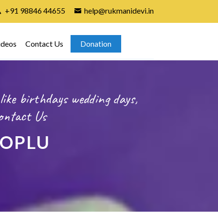
+91 98846 44655
help@rukmanidevi.in
ideos
Contact Us
Donation
like birthdays wedding days,
ontact Us
NOPLU