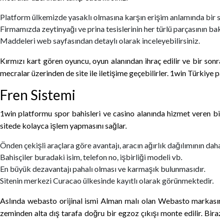
Platform ülkemizde yasaklı olmasına karşın erişim anlamında bir 
Firmamızda zeytinyağı ve prina tesislerinin her türlü parçasının ba
Maddeleri web sayfasından detaylı olarak inceleyebilirsiniz.
Kırmızı kart gören oyuncu, oyun alanından ihraç edilir ve bir son
mecralar üzerinden de site ile iletişime geçebilirler. 1win Türkiye
Fren Sistemi
1win platformu spor bahisleri ve casino alanında hizmet veren bi
sitede kolayca işlem yapmasını sağlar.
Önden çekişli araçlara göre avantajı, aracın ağırlık dağılımının daha
Bahisçiler buradaki isim, telefon no, işbirliği modeli vb.
En büyük dezavantajı pahalı olması ve karmaşık bulunmasıdır.
Sitenin merkezi Curacao ülkesinde kayıtlı olarak görünmektedir.
Aslında webasto orijinal ismi Alman malı olan Webasto markasın
zeminden alta dış tarafa doğru bir egzoz çıkışı monte edilir. Bir