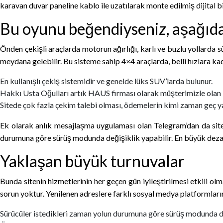
karavan duvar paneline kablo ile uzatılarak monte edilmiş dijital 
Bu oyunu beğendiyseniz, aşağıda
Önden çekişli araçlarda motorun ağırlığı, karlı ve buzlu yollarda 
meydana gelebilir. Bu sisteme sahip 4×4 araçlarda, belli hızlara ka
En kullanışlı çekiş sistemidir ve genelde lüks SUV’larda bulunur.
Hakkı Usta Oğulları artık HAUS firması olarak müşterimizle olan i
Sitede çok fazla çekim talebi olması, ödemelerin kimi zaman geç 
Ek olarak anlık mesajlaşma uygulaması olan Telegram’dan da siteni
durumuna göre sürüş modunda değişiklik yapabilir. En büyük dezav
Yaklaşan büyük turnuvalar
Bunda sitenin hizmetlerinin her geçen gün iyileştirilmesi etkili o
sorun yoktur. Yenilenen adreslere farklı sosyal medya platformlar
Sürücüler istedikleri zaman yolun durumuna göre sürüş modunda de