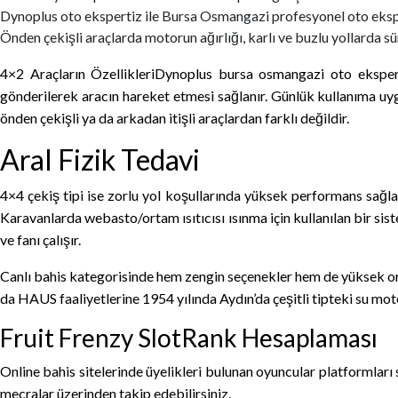
Dynoplus oto ekspertiz ile Bursa Osmangazi profesyonel oto eksper
Önden çekişli araçlarda motorun ağırlığı, karlı ve buzlu yollarda sü
4×2 Araçların ÖzellikleriDynoplus bursa osmangazi oto ekspert
gönderilerek aracın hareket etmesi sağlanır. Günlük kullanıma uy
önden çekişli ya da arkadan itişli araçlardan farklı değildir.
Aral Fizik Tedavi
4×4 çekiş tipi ise zorlu yol koşullarında yüksek performans sağlad
Karavanlarda webasto/ortam ısıtıcısı ısınma için kullanılan bir sist
ve fanı çalışır.
Canlı bahis kategorisinde hem zengin seçenekler hem de yüksek oran
da HAUS faaliyetlerine 1954 yılında Aydın’da çeşitli tipteki su mot
Fruit Frenzy SlotRank Hesaplaması
Online bahis sitelerinde üyelikleri bulunan oyuncular platformlar
mecralar üzerinden takip edebilirsiniz.