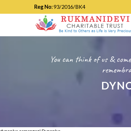
Reg No:
93/2016/BK4
You can think of us & come
remembran
DYNO
dynoplus osmangazi Dynoplus