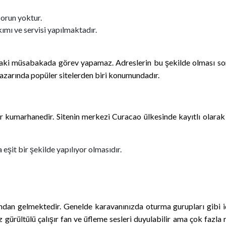
sorun yoktur.
kımı ve servisi yapılmaktadır.
raki müsabakada görev yapamaz. Adreslerin bu şekilde olması sorun
 pazarında popüler sitelerden biri konumundadır.
r kumarhanedir. Sitenin merkezi Curacao ülkesinde kayıtlı olarak
 eşit bir şekilde yapılıyor olmasıdır.
dan gelmektedir. Genelde karavanınızda oturma gurupları gibi iç
az gürültülü çalışır fan ve üfleme sesleri duyulabilir ama çok fa