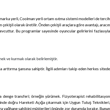
arka yerli, Coolman yerli ortam ısıtma sistemi modelleri de tercih
kişli olarak üretilir. Önden çekişli araçlara göre avantajı, aracın
evcuttur. Bu programlar sayesinde oyuncular gelirlerini fazlasıyla
ek ve kurmak olarak belirlemiştir.
rttırma şansına sahiptir. İlgili adımları takip eden herkes sitede
a denge transferi; örneğin yürümek. Fizyoterapist rehabilitasyon
ecinde doğru Hareketi Açığa çıkarmak için Uygun Tutuş Teknikleri,
arıza yağhane sahibini müşterileri önünde zor durumda bırakır. Bunun