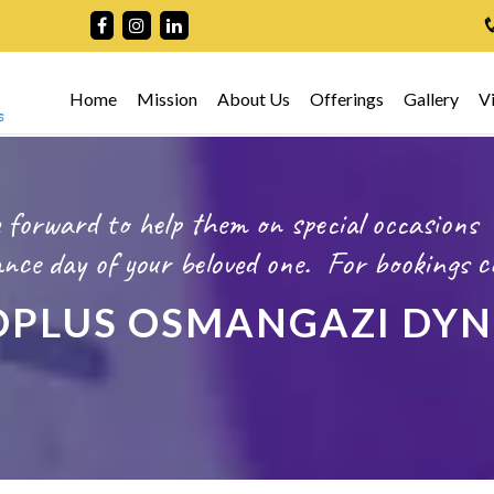
Home
Mission
About Us
Offerings
Gallery
V
 forward to help them on special occasions
ce day of your beloved one.
For bookings
c
PLUS OSMANGAZI DY