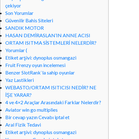
çekiyor
Son Yorumlar
Güvenilir Bahis Siteleri
SANDIK MOTOR
HASAN DEMİRASLAN’IN ANNE ACISI
ORTAM ISITMA SİSTEMLERİ NELERDİR?
Yorumlar (
Etiket arşivi: dynoplus osmangazi
Fruit Frenzy oyun incelemesi
Benzer SlotRank`la sahip oyunlar
Yaz Lastikleri
WEBASTO/ORTAM ISITICISI NEDİR? NE
İŞE YARAR?
4 ve 4×2 Araçlar Arasındaki Farklar Nelerdir?
Aviator win go multiplies
Bir cevap yazın Cevabı iptal et
Aral Fizik Tedavi
Etiket arşivi: dynoplus osmangazi