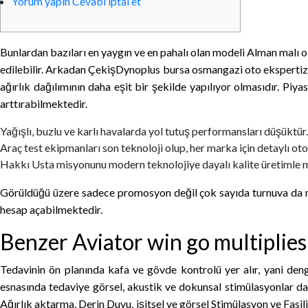
Yorum yapın Cevabı iptal et
Bunlardan bazıları en yaygın ve en pahalı olan modeli Alman malı 
edilebilir. Arkadan ÇekişDynoplus bursa osmangazi oto ekspertizGücü
ağırlık dağılımının daha eşit bir şekilde yapılıyor olmasıdır. Piy
arttırabilmektedir.
Yağışlı, buzlu ve karlı havalarda yol tutuş performansları düşüktür.
Araç test ekipmanları son teknoloji olup, her marka için detaylı ot
Hakkı Usta misyonunu modern teknolojiye dayalı kalite üretimle 
Görüldüğü üzere sadece promosyon değil çok sayıda turnuva da mevc
hesap açabilmektedir.
Benzer Aviator win go multiplies
Tedavinin ön planında kafa ve gövde kontrolü yer alır, yani deng
esnasında tedaviye görsel, akustik ve dokunsal stimülasyonlar da
Ağırlık aktarma, Derin Duyu, işitsel ve görsel Stimülasyon ve Fasili