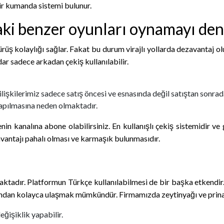
bir kumanda sistemi bulunur.
ki benzer oyunları oynamayı dene
sürüş kolaylığı sağlar. Fakat bu durum virajlı yollarda dezavantaj 
dar sadece arkadan çekiş kullanılabilir.
lişkilerimiz sadece satış öncesi ve esnasında değil satıştan sonra
yapılmasına neden olmaktadır.
n kanalına abone olabilirsiniz. En kullanışlı çekiş sistemidir ve
antajı pahalı olması ve karmaşık bulunmasıdır.
lmaktadır. Platformun Türkçe kullanılabilmesi de bir başka etkendi
ından kolayca ulaşmak mümkündür. Firmamızda zeytinyağı ve prina te
ğişiklik yapabilir.