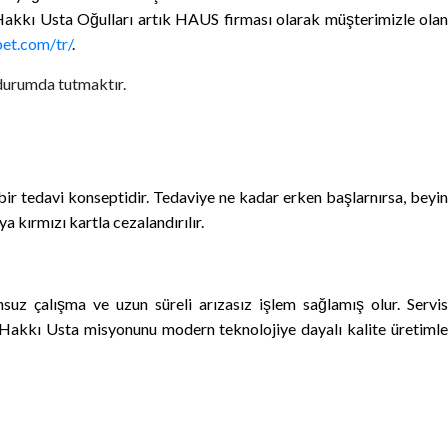
Hakkı Usta Oğulları artık HAUS firması olarak müşterimizle olan
bet.com/tr/
.
 durumda tutmaktır.
bir tedavi konseptidir. Tedaviye ne kadar erken başlarnırsa, beyin
a kırmızı kartla cezalandırılır.
nsuz çalışma ve uzun süreli arızasız işlem sağlamış olur. Servis
r. Hakkı Usta misyonunu modern teknolojiye dayalı kalite üretimle