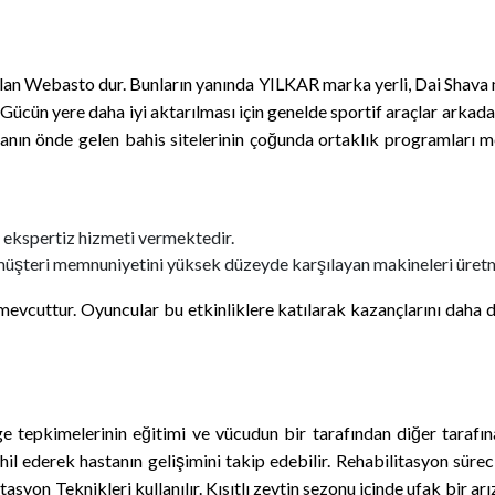
olan Webasto dur. Bunların yanında YILKAR marka yerli, Dai Shava m
n yere daha iyi aktarılması için genelde sportif araçlar arkadan çe
asanın önde gelen bahis sitelerinin çoğunda ortaklık programları m
o ekspertiz hizmeti vermektedir.
müşteri memnuniyetini yüksek düzeyde karşılayan makineleri üretm
uttur. Oyuncular bu etkinliklere katılarak kazançlarını daha da a
e tepkimelerinin eğitimi ve vücudun bir tarafından diğer tarafın
hil ederek hastanın gelişimini takip edebilir. Rehabilitasyon sür
tasyon Teknikleri kullanılır. Kısıtlı zeytin sezonu içinde ufak bir 