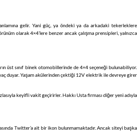
nlamına gelir. Yani güç, ya öndeki ya da arkadaki tekerleklere
örünüm olarak 4×4’lere benzer ancak çalışma prensipleri, yalnızca
rın üst sınıf binek otomobillerinde de 4×4 seçeneği bulunabiliyor.
iyaç duyar. Yaşam akülerinden çektiği 12V elektrik ile devreye girer
ıyla keyifli vakit geçirirler. Hakkı Usta firması diğer yeni adıyla
fasında Twitter’a ait bir ikon bulunmamaktadır. Ancak siteyi başka