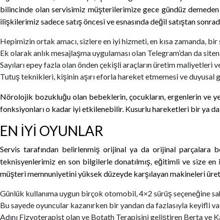
bilincinde olan servisimiz müşterilerimize gece gündüz demeden
ilişkilerimiz sadece satış öncesi ve esnasında değil satıştan sonr
Hepimizin ortak amacı, sizlere en iyi hizmeti, en kısa zamanda, bir
Ek olarak anlık mesajlaşma uygulaması olan Telegram’dan da sitenin
Sayıları epey fazla olan önden çekişli araçların üretim maliyetleri v
Tutuş teknikleri, kişinin aşırı eforla hareket etmemesi ve duyusal ge
Nörolojik bozukluğu olan bebeklerin, çocukların, ergenlerin ve yet
fonksiyonları o kadar iyi etkilenebilir. Kusurlu hareketleri bir ya d
EN İYİ OYUNLAR
Servis tarafından belirlenmiş orijinal ya da orijinal parçalara
teknisyenlerimiz en son bilgilerle donatılmış, eğitimli ve size 
müşteri memnuniyetini yüksek düzeyde karşılayan makineleri üret
Günlük kullanıma uygun birçok otomobil, 4×2 sürüş seçeneğine sah
Bu sayede oyuncular kazanırken bir yandan da fazlasıyla keyifli vaki
Adını Fizyoterapist olan ve Botath Terapisini geliştiren Berta ve Ka