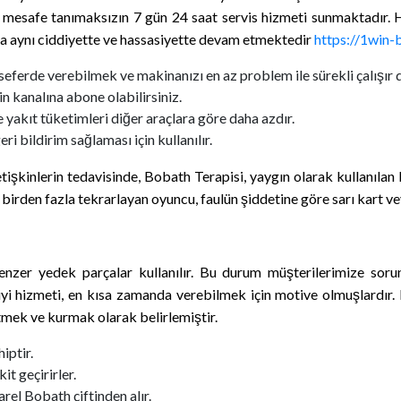
 mesafe tanımaksızın 7 gün 24 saat servis hizmeti sunmaktadır. 
ada aynı ciddiyette ve hassasiyette devam etmektedir
https://1win-
 seferde verebilmek ve makinanızı en az problem ile sürekli çalışır
 kanalına abone olabilirsiniz.
e yakıt tüketimleri diğer araçlara göre daha azdır.
ri bildirim sağlaması için kullanılır.
işkinlerin tedavisinde, Bobath Terapisi, yaygın olarak kullanılan 
a birden fazla tekrarlayan oyuncu, faulün şiddetine göre sarı kart vey
 benzer yedek parçalar kullanılır. Bu durum müşterilerimize soru
en iyi hizmeti, en kısa zamanda verebilmek için motive olmuşlardı
mek ve kurmak olarak belirlemiştir.
iptir.
t geçirirler.
rel Bobath çiftinden alır.