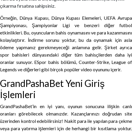
çıkarma fırsatına sahipsiniz.
Örneğin, Dünya Kupası, Dünya Kupası Elemeleri, UEFA Avrupa
Şampiyonası, Şampiyonlar Ligi ve benzeri diğer futbol
etkinlikleri. Bu, oyuncuların bahis oynamasını ve para kazanmasını
kolaylaştırır. İndirme sorunu yoktur, bu da oynamak için asla
ödeme yapmanız gerekmeyeceği anlamına gelir. Şirket ayrıca
spor bahisleri dünyasındaki diğer tüm bahisçilerden daha iyi
oranlar sunuyor. ESpor bahis bölümü, Counter-Strike, League of
Legends ve diğerleri gibi birçok popüler video oyununu içerir.
GrandPashaBet Yeni Giriş
İşlemleri
GrandPashaBet’in en iyi yanı, oyunun sonucuna ilişkin canlı
oranları görebilecek olmanızdır. Kazançlarınızı doğrudan site
üzerinden kontrol edebilirsiniz! Nakit para ile yapılan para çekme
veya para yatırma işlemleri için de herhangi bir kısıtlama yoktur.