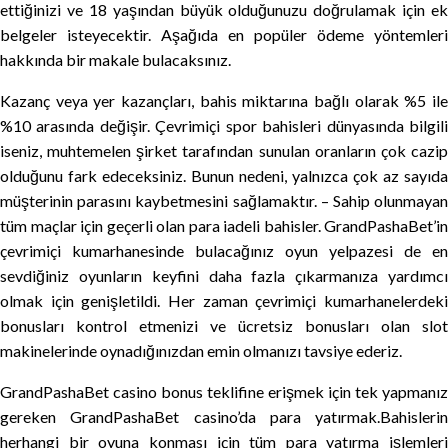
ettiğinizi ve 18 yaşından büyük olduğunuzu doğrulamak için ek
belgeler isteyecektir. Aşağıda en popüler ödeme yöntemleri
hakkında bir makale bulacaksınız.
Kazanç veya yer kazançları, bahis miktarına bağlı olarak %5 ile
%10 arasında değişir. Çevrimiçi spor bahisleri dünyasında bilgili
iseniz, muhtemelen şirket tarafından sunulan oranların çok cazip
olduğunu fark edeceksiniz. Bunun nedeni, yalnızca çok az sayıda
müşterinin parasını kaybetmesini sağlamaktır. – Sahip olunmayan
tüm maçlar için geçerli olan para iadeli bahisler. GrandPashaBet’in
çevrimiçi kumarhanesinde bulacağınız oyun yelpazesi de en
sevdiğiniz oyunların keyfini daha fazla çıkarmanıza yardımcı
olmak için genişletildi. Her zaman çevrimiçi kumarhanelerdeki
bonusları kontrol etmenizi ve ücretsiz bonusları olan slot
makinelerinde oynadığınızdan emin olmanızı tavsiye ederiz.
GrandPashaBet casino bonus teklifine erişmek için tek yapmanız
gereken GrandPashaBet casino’da para yatırmak.Bahislerin
herhangi bir oyuna konması için tüm para yatırma işlemleri