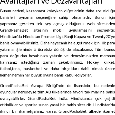
Avantajları ve Dezavantajları
Bunun nedeni, kazanması kolayken diğerlerinin daha zor olduğu
bahisleri oynama seçeneğine sahip olmanızdır. Bunun için
yapmanız gereken tek şey açmış olduğunuz web sitesinden
GrandPashaBet sitesinin mobil uygulamasını seçmektir.
Hindistan’da Hindistan Premier Ligi, Ranji Kupası ve Twenty20’ye
bahis oynayabilirsiniz. Daha heyecanlı hale getirmek için, ilk para
yatırma işleminde 5 ücretsiz dönüş de alacaksınız. Tüm bonus
para doğrudan hesabınıza yatırılır ve deneyiminizden memnun
kalırsanız istediğiniz zaman çekebilirsiniz. Hokey, kriket,
futbol,tenis, basketbol ve daha birçokları dahil olmak üzere
hemen hemen her büyük oyuna bahis kabul ediyorlar.
GrandPashaBet Avrupa Birliği’nde de lisanslıdır, bu nedenle
oyuncular neredeyse tüm AB ülkelerinde favori takımlarına bahis
oynayabilirler. GrandPashaBet India, Hindistan’da çok çeşitli
etkinlikler ve sporlar sunan yasal bir bahis sitesidir. Hindistan’da
ikinci bir ikametgahınız varsa, GrandPashaBet ülkede ikamet