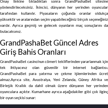
Onay linkine tıkladıktan sonra GrandPashaBet sitesine
yönlendirileceksiniz. İkincisi, dünyanın her yerinden oyuncular
tarafından kullanılır. Piyasaların çoğunda oranlar oldukça
yüksektir ve aralarından seçim yapabileceğiniz birçok seçeneğiniz
vardır. Ayrıca geçmiş ve gelecek oyunların maç sonuçlarını da
bulacaksınız.
GrandPashaBet Güncel Adres
Giriş Bahis Oranları
GrandPashaBet casino’nun cömert tekliflerinden yararlanmak için
tek ihtiyacınız olan güvenilir bir internet bağlantısı.
GrandPashaBet para yatırma ve çekme işlemlerinden ücret
almaz.Ayrıca site, Avustralya, Yeni Zelanda, Güney Afrika ve
Birleşik Krallık da dahil olmak üzere dünyanın her yerinden
oyunculara açıktır. Kumarhane ayrıca aşağıdakiler gibi çok ilginç
bir oyun seçkisi sunar: