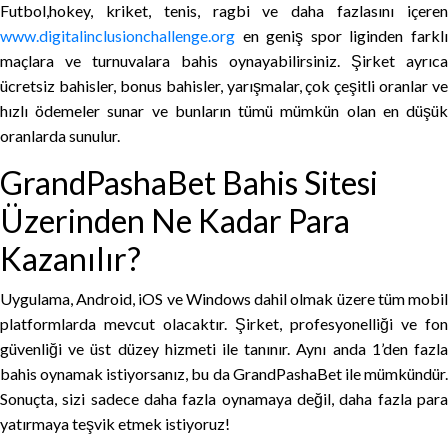
Futbol,hokey, kriket, tenis, ragbi ve daha fazlasını içeren
www.digitalinclusionchallenge.org
en geniş spor liginden farklı
maçlara ve turnuvalara bahis oynayabilirsiniz. Şirket ayrıca
ücretsiz bahisler, bonus bahisler, yarışmalar, çok çeşitli oranlar ve
hızlı ödemeler sunar ve bunların tümü mümkün olan en düşük
oranlarda sunulur.
GrandPashaBet Bahis Sitesi
Üzerinden Ne Kadar Para
Kazanılır?
Uygulama, Android, iOS ve Windows dahil olmak üzere tüm mobil
platformlarda mevcut olacaktır. Şirket, profesyonelliği ve fon
güvenliği ve üst düzey hizmeti ile tanınır. Aynı anda 1’den fazla
bahis oynamak istiyorsanız, bu da GrandPashaBet ile mümkündür.
Sonuçta, sizi sadece daha fazla oynamaya değil, daha fazla para
yatırmaya teşvik etmek istiyoruz!