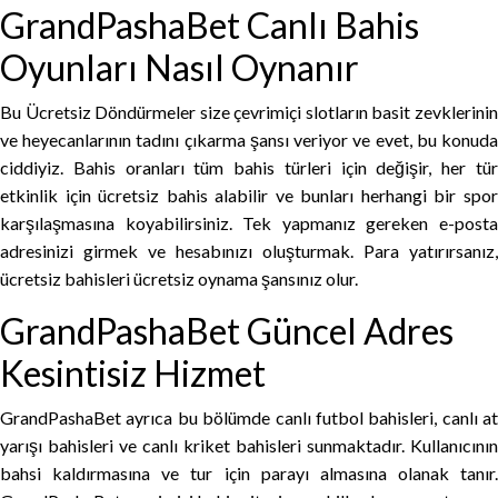
GrandPashaBet Canlı Bahis
Oyunları Nasıl Oynanır
Bu Ücretsiz Döndürmeler size çevrimiçi slotların basit zevklerinin
ve heyecanlarının tadını çıkarma şansı veriyor ve evet, bu konuda
ciddiyiz. Bahis oranları tüm bahis türleri için değişir, her tür
etkinlik için ücretsiz bahis alabilir ve bunları herhangi bir spor
karşılaşmasına koyabilirsiniz. Tek yapmanız gereken e-posta
adresinizi girmek ve hesabınızı oluşturmak. Para yatırırsanız,
ücretsiz bahisleri ücretsiz oynama şansınız olur.
GrandPashaBet Güncel Adres
Kesintisiz Hizmet
GrandPashaBet ayrıca bu bölümde canlı futbol bahisleri, canlı at
yarışı bahisleri ve canlı kriket bahisleri sunmaktadır. Kullanıcının
bahsi kaldırmasına ve tur için parayı almasına olanak tanır.