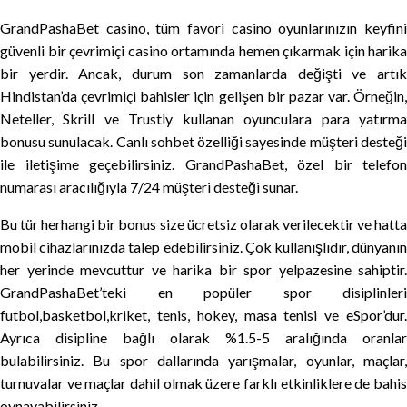
GrandPashaBet casino, tüm favori casino oyunlarınızın keyfini
güvenli bir çevrimiçi casino ortamında hemen çıkarmak için harika
bir yerdir. Ancak, durum son zamanlarda değişti ve artık
Hindistan’da çevrimiçi bahisler için gelişen bir pazar var. Örneğin,
Neteller, Skrill ve Trustly kullanan oyunculara para yatırma
bonusu sunulacak. Canlı sohbet özelliği sayesinde müşteri desteği
ile iletişime geçebilirsiniz. GrandPashaBet, özel bir telefon
numarası aracılığıyla 7/24 müşteri desteği sunar.
Bu tür herhangi bir bonus size ücretsiz olarak verilecektir ve hatta
mobil cihazlarınızda talep edebilirsiniz. Çok kullanışlıdır, dünyanın
her yerinde mevcuttur ve harika bir spor yelpazesine sahiptir.
GrandPashaBet’teki en popüler spor disiplinleri
futbol,basketbol,kriket, tenis, hokey, masa tenisi ve eSpor’dur.
Ayrıca disipline bağlı olarak %1.5-5 aralığında oranlar
bulabilirsiniz. Bu spor dallarında yarışmalar, oyunlar, maçlar,
turnuvalar ve maçlar dahil olmak üzere farklı etkinliklere de bahis
oynayabilirsiniz.