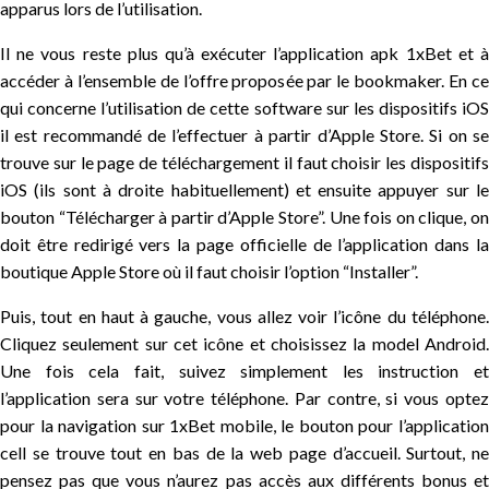
apparus lors de l’utilisation.
Il ne vous reste plus qu’à exécuter l’application apk 1xBet et à
accéder à l’ensemble de l’offre proposée par le bookmaker. En ce
qui concerne l’utilisation de cette software sur les dispositifs iOS
il est recommandé de l’effectuer à partir d’Apple Store. Si on se
trouve sur le page de téléchargement il faut choisir les dispositifs
iOS (ils sont à droite habituellement) et ensuite appuyer sur le
bouton “Télécharger à partir d’Apple Store”. Une fois on clique, on
doit être redirigé vers la page officielle de l’application dans la
boutique Apple Store où il faut choisir l’option “Installer”.
Puis, tout en haut à gauche, vous allez voir l’icône du téléphone.
Cliquez seulement sur cet icône et choisissez la model Android.
Une fois cela fait, suivez simplement les instruction et
l’application sera sur votre téléphone. Par contre, si vous optez
pour la navigation sur 1xBet mobile, le bouton pour l’application
cell se trouve tout en bas de la web page d’accueil. Surtout, ne
pensez pas que vous n’aurez pas accès aux différents bonus et