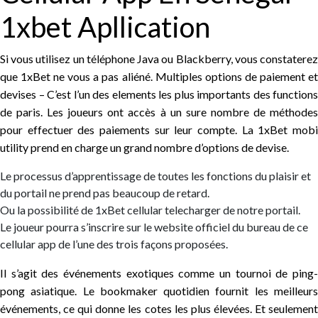
1xbet Apllication
Si vous utilisez un téléphone Java ou Blackberry, vous constaterez
que 1xBet ne vous a pas aliéné. Multiples options de paiement et
devises – C’est l’un des elements les plus importants des functions
de paris. Les joueurs ont accès à un sure nombre de méthodes
pour effectuer des paiements sur leur compte. La 1xBet mobi
utility prend en charge un grand nombre d’options de devise.
Le processus d’apprentissage de toutes les fonctions du plaisir et
du portail ne prend pas beaucoup de retard.
Ou la possibilité de 1xBet cellular telecharger de notre portail.
Le joueur pourra s’inscrire sur le website officiel du bureau de ce
cellular app de l’une des trois façons proposées.
Il s’agit des événements exotiques comme un tournoi de ping-
pong asiatique. Le bookmaker quotidien fournit les meilleurs
événements, ce qui donne les cotes les plus élevées. Et seulement