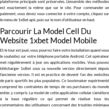
plateforme principale sont préservées. L’ensemble des méthodes
est exactement la même que sur le site. Pour commander un
paiement, vous devez vous connecter à votre compte, cliquez sur
le menu de 1xBet apk, puis sur le nom d’utilisateur en haut.
Parcourir La Model Cell Du
Website 1xbet Model Mobile
Et le tour est joué, vous pourrez faire votre installation quand vous
le souhaitez sur votre téléphone portable Android. Cet opérateur
met régulièrement à jour ses applications mobiles. Vous pouvez
télécharger 1xBet sous sa nouvelle version directement depuis
l’ancienne version. Il est en practice de devenir l’un des websites
de paris sportifs les plus populaires. Ce bookmaker expérimenté
comprend les contraintes de temps de ses purchasers du monde
entier, y compris. La model de cette application cellular s’améliore
à la base régulière ce qui permet de réaliser tous les
commentaires des utilisateurs concernant des troubles minimaux