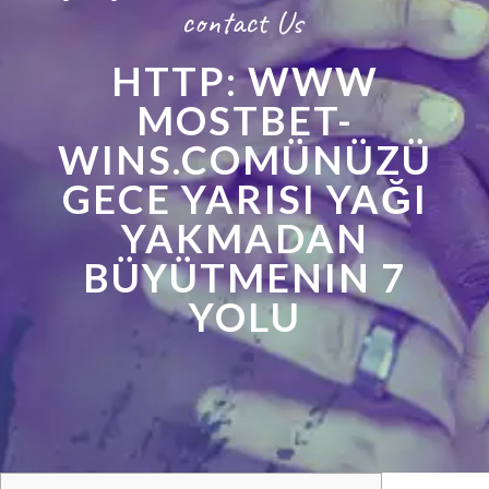
contact Us
HTTP: WWW
MOSTBET-
WINS.COMÜNÜZÜ
GECE YARISI YAĞI
YAKMADAN
BÜYÜTMENIN 7
YOLU