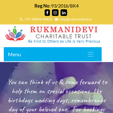
Reg No:
93/2016/BK4
+91 98846 44655
help@rukmanidevi.in
Menu
You can think of us & come forward to
help them on special occasions
like
birthdays wedding days, remembrance
day of your beloved one.
For bookings