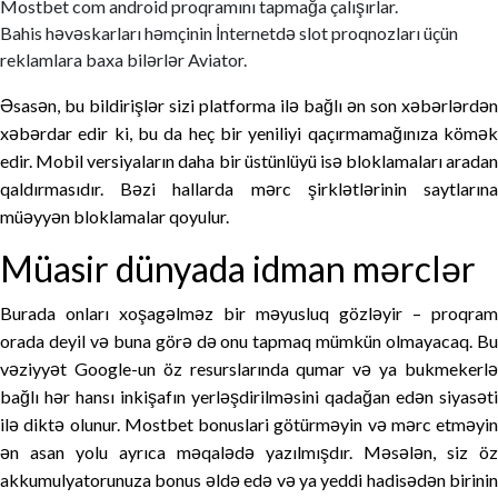
Mostbet com android proqramını tapmağa çalışırlar.
Bahis həvəskarları həmçinin İnternetdə slot proqnozları üçün
reklamlara baxa bilərlər Aviator.
Əsasən, bu bildirişlər sizi platforma ilə bağlı ən son xəbərlərdən
xəbərdar edir ki, bu da heç bir yeniliyi qaçırmamağınıza kömək
edir. Mobil versiyaların daha bir üstünlüyü isə bloklamaları aradan
qaldırmasıdır. Bəzi hallarda mərc şirklətlərinin saytlarına
müəyyən bloklamalar qoyulur.
Müasir dünyada idman mərclər
Burada onları xoşagəlməz bir məyusluq gözləyir – proqram
orada deyil və buna görə də onu tapmaq mümkün olmayacaq. Bu
vəziyyət Google-un öz resurslarında qumar və ya bukmekerlə
bağlı hər hansı inkişafın yerləşdirilməsini qadağan edən siyasəti
ilə diktə olunur. Mostbet bonuslari götürməyin və mərc etməyin
ən asan yolu ayrıca məqalədə yazılmışdır. Məsələn, siz öz
akkumulyatorunuza bonus əldə edə və ya yeddi hadisədən birinin