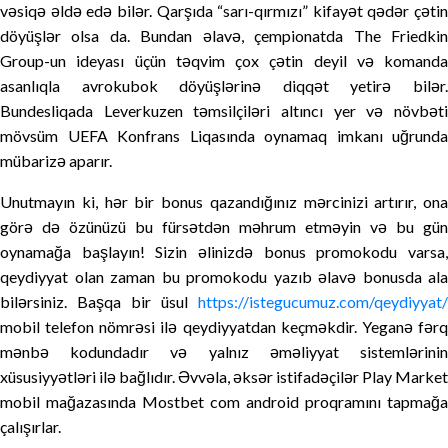
vəsiqə əldə edə bilər. Qarşıda “sarı-qırmızı” kifayət qədər çətin
döyüşlər olsa da. Bundan əlavə, çempionatda The Friedkin
Group-un ideyası üçün təqvim çox çətin deyil və komanda
asanlıqla avrokubok döyüşlərinə diqqət yetirə bilər.
Bundesliqada Leverkuzen təmsilçiləri altıncı yer və növbəti
mövsüm UEFA Konfrans Liqasında oynamaq imkanı uğrunda
mübarizə aparır.
Unutmayın ki, hər bir bonus qazandığınız mərcinizi artırır, ona
görə də özünüzü bu fürsətdən məhrum etməyin və bu gün
oynamağa başlayın! Sizin əlinizdə bonus promokodu varsa,
qeydiyyat olan zaman bu promokodu yazıb əlavə bonusda ala
bilərsiniz. Başqa bir üsul
https://istegucumuz.com/qeydiyyat/
mobil telefon nömrəsi ilə qeydiyyatdan keçməkdir. Yeganə fərq
mənbə kodundadır və yalnız əməliyyat sistemlərinin
xüsusiyyətləri ilə bağlıdır. Əvvəla, əksər istifadəçilər Play Market
mobil mağazasında Mostbet com android proqramını tapmağa
çalışırlar.