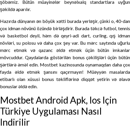
şöbəmiz. Bütün müayinələr beynəlxalq standartlara uyğun
şəkildə aparılır.
Hazırda dünyanın ən böyük xətti burada yerləşir, çünki o, 40-dan
çox idman növünü özündə birləşdirir. Burada təkcə futbol, tennis
və basketbol deyil, həm də qeyri-adi dart, curling, qış idman
növləri, su polosu və daha çox şey var. Bu mərc saytında uğurlu
mərc etmək və qazanc əldə etmək üçün bütün imkanlar
mövcuddur. Qaydalarda göstərilən bonus çəkilişləri üçün bütün
şərtlərə əməl edin. Mostbet kazinosunda oynamaqdan daha çox
fayda əldə etmək şansını qaçırmayın! Müəyyən masalarda
etibarlı olan xüsusi bonus təkliflərinə diqqət yetirin və əlavə
bonuslar əldə edin.
Mostbet Android Apk, Ios Için
Türkiye Uygulaması Nasıl
Indirilir