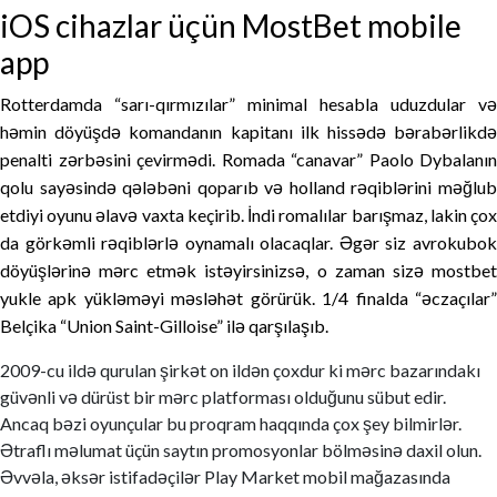
iOS cihazlar üçün MostBet mobile
app
Rotterdamda “sarı-qırmızılar” minimal hesabla uduzdular və
həmin döyüşdə komandanın kapitanı ilk hissədə bərabərlikdə
penalti zərbəsini çevirmədi. Romada “canavar” Paolo Dybalanın
qolu sayəsində qələbəni qoparıb və holland rəqiblərini məğlub
etdiyi oyunu əlavə vaxta keçirib. İndi romalılar barışmaz, lakin çox
da görkəmli rəqiblərlə oynamalı olacaqlar. Əgər siz avrokubok
döyüşlərinə mərc etmək istəyirsinizsə, o zaman sizə mostbet
yukle apk yükləməyi məsləhət görürük. 1/4 finalda “əczaçılar”
Belçika “Union Saint-Gilloise” ilə qarşılaşıb.
2009-cu ildə qurulan şirkət on ildən çoxdur ki mərc bazarındakı
güvənli və dürüst bir mərc platforması olduğunu sübut edir.
Ancaq bəzi oyunçular bu proqram haqqında çox şey bilmirlər.
Ətraflı məlumat üçün saytın promosyonlar bölməsinə daxil olun.
Əvvəla, əksər istifadəçilər Play Market mobil mağazasında