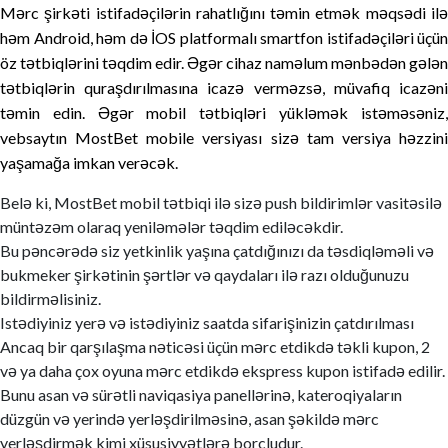
Mərc şirkəti istifadəçilərin rahatlığını təmin etmək məqsədi ilə
həm Android, həm də İOS platformalı smartfon istifadəçiləri üçün
öz tətbiqlərini təqdim edir. Əgər cihaz naməlum mənbədən gələn
tətbiqlərin quraşdırılmasına icazə verməzsə, müvafiq icazəni
təmin edin. Əgər mobil tətbiqləri yükləmək istəməsəniz,
vebsaytın MostBet mobile versiyası sizə tam versiya həzzini
yaşamağa imkan verəcək.
Belə ki, MostBet mobil tətbiqi ilə sizə push bildirimlər vasitəsilə
müntəzəm olaraq yeniləmələr təqdim ediləcəkdir.
Bu pəncərədə siz yetkinlik yaşına çatdığınızı da təsdiqləməli və
bukmeker şirkətinin şərtlər və qaydaları ilə razı olduğunuzu
bildirməlisiniz.
Istədiyiniz yerə və istədiyiniz saatda sifarişinizin çatdırılması
Ancaq bir qarşılaşma nəticəsi üçün mərc etdikdə təkli kupon, 2
və ya daha çox oyuna mərc etdikdə ekspress kupon istifadə edilir.
Bunu asan və sürətli naviqasiya panellərinə, kateroqiyaların
düzgün və yerində yerləşdirilməsinə, asan şəkildə mərc
yerləşdirmək kimi xüsusiyyətlərə borcludur.