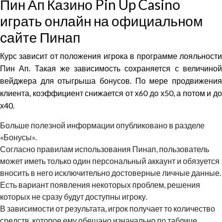
Пин Ап Казино Pin Up Casino
играть онлайн на официальном
сайте Пинап
Курс зависит от положения игрока в программе лояльности
Пин Ап. Такая же зависимость сохраняется с величиной
вейджера для отыгрыша бонусов. По мере продвижения
клиента, коэффициент снижается от х60 до х50, а потом и до
х40.
Больше полезной информации опубликовано в разделе
«Бонусы».
Согласно правилам использования Пинап, пользователь
может иметь только один персональный аккаунт и обязуется
вносить в него исключительно достоверные личные данные.
Есть вариант появления некоторых проблем, решения
которых не сразу будут доступны игроку.
В зависимости от результата, игрок получает то количество
средств, которое ему обещано изначально по таблице