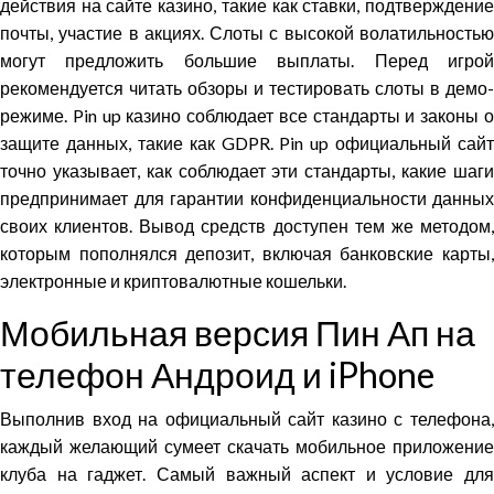
действия на сайте казино, такие как ставки, подтверждение
почты, участие в акциях. Слоты с высокой волатильностью
могут предложить большие выплаты. Перед игрой
рекомендуется читать обзоры и тестировать слоты в демо-
режиме. Pin up казино соблюдает все стандарты и законы о
защите данных, такие как GDPR. Pin up официальный сайт
точно указывает, как соблюдает эти стандарты, какие шаги
предпринимает для гарантии конфиденциальности данных
своих клиентов. Вывод средств доступен тем же методом,
которым пополнялся депозит, включая банковские карты,
электронные и криптовалютные кошельки.
Мобильная версия Пин Ап на
телефон Андроид и iPhone
Выполнив вход на официальный сайт казино с телефона,
каждый желающий сумеет скачать мобильное приложение
клуба на гаджет. Самый важный аспект и условие для