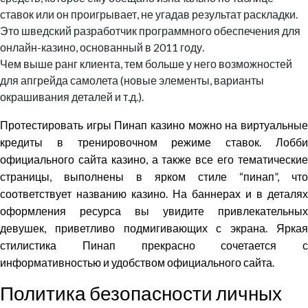
ставок или он проигрывает, не угадав результат раскладки.
Это шведский разработчик программного обеспечения для
онлайн-казино, основанный в 2011 году.
Чем выше ранг клиента, тем больше у него возможностей
для апгрейда самолета (новые элементы, варианты
окрашивания деталей и т.д.).
Протестировать игры Пинап казино можно на виртуальные
кредиты в тренировочном режиме ставок. Лобби
официального сайта казино, а также все его тематические
страницы, выполнены в ярком стиле “пинап”, что
соответствует названию казино. На баннерах и в деталях
оформления ресурса вы увидите привлекательных
девушек, приветливо подмигивающих с экрана. Яркая
стилистика Пинап прекрасно сочетается с
информативностью и удобством официального сайта.
Политика безопасности личных