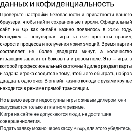
данных и кофиденциальность
Проверьте настройки безопасности и приватности вашего
браузера, чтобы найти сохраненные пароли. Официальный
сайт Pin Up как онлайн казино появилось в 2016 году.
Блэкджек — популярная игра за счет простоты правил,
скорости процесса и получения ярких эмоций. Время партии
составляет не более двадцати минут, а количество
играющих зависит от боксов на игровом поле. Это — игра, в
которой профессиональный карточный дилер раздает карты
и задача игрока сводится к тому, чтобы его обыграть, набрав
двадцать одно очко. В онлайн казино колода с руками крупье
находится в режиме прямой трансляции.
Но в демо версии недоступны игры с живым дилером, они
запускаются только в платном режиме.
К игре на сайте не допускаются люди, не достигшие
совершеннолетия.
Подать заявку можно через кассу Pinup, для этого убедитесь,