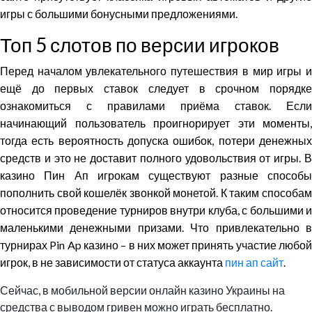
игры с большими бонусными предложениями.
Топ 5 слотов по версии игроков
Перед началом увлекательного путешествия в мир игры и
ещё до первых ставок следует в срочном порядке
ознакомиться с правилами приёма ставок. Если
начинающий пользователь проигнорирует эти моменты,
тогда есть вероятность допуска ошибок, потери денежных
средств и это не доставит полного удовольствия от игры. В
казино Пин Ап игрокам существуют разные способы
пополнить свой кошелёк звонкой монетой. К таким способам
относится проведение турниров внутри клуба, с большими и
маленькими денежными призами. Что привлекательно в
турнирах Pin Ap казино – в них может принять участие любой
игрок, в не зависимости от статуса аккаунта
пин ап сайт
.
Сейчас, в мобильной версии онлайн казино Украины на
средства с выводом гривен можно играть бесплатно.