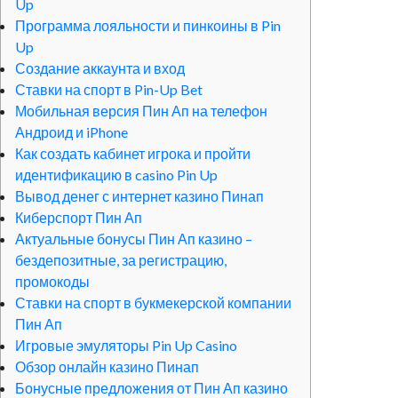
Up
Программа лояльности и пинкоины в Pin
Up
Создание аккаунта и вход
Ставки на спорт в Pin-Up Bet
Мобильная версия Пин Ап на телефон
Андроид и iPhone
Как создать кабинет игрока и пройти
идентификацию в casino Pin Up
Вывод денег с интернет казино Пинап
Киберспорт Пин Ап
Актуальные бонусы Пин Ап казино –
бездепозитные, за регистрацию,
промокоды
Ставки на спорт в букмекерской компании
Пин Ап
Игровые эмуляторы Pin Up Casino
Обзор онлайн казино Пинап
Бонусные предложения от Пин Ап казино