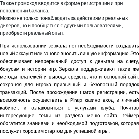
Также промокод вводится в форме регистрации и при
пополнении баланса.
Можно не только понаблюдать за действиями реальных
дилеров, но и пообщаться с другими пользователями,
приобрести реальный опыт.
При использовании зеркала нет необходимости создавать
новый аккаунт или заново вносить личную информацию. Это
обеспечивает непрерывный доступ к деньгам на счету,
бонусам и истории игр. Зеркала поддерживают такие же
методы платежей и вывода средств, что и основной сайт,
сохраняя для игрока привычный и безопасный порядок
транзакций. После прохождения шагов регистрации, есть
возможность осуществить в Pinup казино вход в личный
кабинет, и ознакомиться с услугами клуба. Почитав
интересующие темы из раздела меню сайта, геймер
обогатится знаниями и необходимой подготовкой, которая
послужит хорошим стартом для успешной игры.