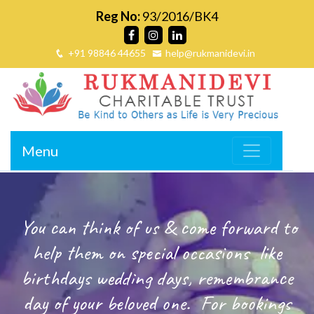
Reg No:
93/2016/BK4
+91 98846 44655
help@rukmanidevi.in
Menu
You can think of us & come forward to
help them on special occasions
like
birthdays wedding days, remembrance
day of your beloved one.
For bookings