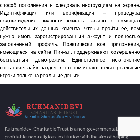
способ пополнения и следовать инструкциям на экране.
Идентификация или верификация — процедура
подтверждения личности клиента казино с помощью
действительных данных клиента. Чтобы пройти ее, вам
нужно иметь зарегистрированный аккаунт и полностью
заполненный профиль. Практически все приложения,
имеющиеся на сайте Пин-ап, поддерживают совершенно
бесплатный демо-режим. Единственное исключение
составляет лайв-раздел, в котором играют только реальные
игроки, только на реальные деньги.
Rukmanidevi Charitable Trust is a non-governmental, non-
profitable, non-religious institution with the aim of helping