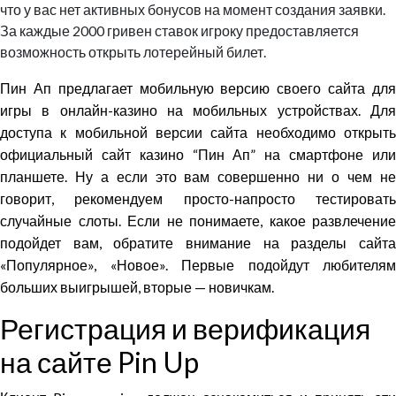
что у вас нет активных бонусов на момент создания заявки.
За каждые 2000 гривен ставок игроку предоставляется
возможность открыть лотерейный билет.
Пин Ап предлагает мобильную версию своего сайта для
игры в онлайн-казино на мобильных устройствах. Для
доступа к мобильной версии сайта необходимо открыть
официальный сайт казино “Пин Ап” на смартфоне или
планшете. Ну а если это вам совершенно ни о чем не
говорит, рекомендуем просто-напросто тестировать
случайные слоты. Если не понимаете, какое развлечение
подойдет вам, обратите внимание на разделы сайта
«Популярное», «Новое». Первые подойдут любителям
больших выигрышей, вторые — новичкам.
Регистрация и верификация
на сайте Pin Up