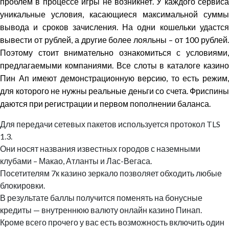
проблем в процессе игры не возникнет. У каждого сервиса
уникальные условия, касающиеся максимальной суммы
вывода и сроков зачисления. На одни кошельки удастся
вывести от рублей, а другие более лояльны – от 100 рублей.
Поэтому стоит внимательно ознакомиться с условиями,
предлагаемыми компаниями. Все слоты в каталоге казино
Пин Ап имеют демонстрационную версию, то есть режим,
для которого не нужны реальные деньги со счета. Фриспины
даются при регистрации и первом пополнении баланса.
Для передачи сетевых пакетов используется протокол TLS
1.3.
Они носят названия известных городов с наземными
клубами – Макао, Атланты и Лас-Вегаса.
Посетителям 7к казино зеркало позволяет обходить любые
блокировки.
В результате баллы получится поменять на бонусные
кредиты — внутреннюю валюту онлайн казино Пинап.
Кроме всего прочего у вас есть возможность включить один