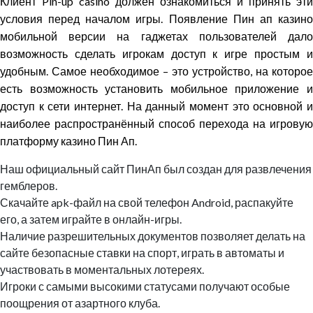
Клиент Pin-up casino должен ознакомиться и принять эти
условия перед началом игры. Появление Пин ап казино
мобильной версии на гаджетах пользователей дало
возможность сделать игрокам доступ к игре простым и
удобным. Самое необходимое – это устройство, на которое
есть возможность установить мобильное приложение и
доступ к сети интернет. На данный момент это основной и
наиболее распространённый способ перехода на игровую
платформу казино Пин Ап.
Наш официальный сайт ПинАп был создан для развлечения
гемблеров.
Скачайте apk-файл на свой телефон Android, распакуйте
его, а затем играйте в онлайн-игры.
Наличие разрешительных документов позволяет делать на
сайте безопасные ставки на спорт, играть в автоматы и
участвовать в моментальных лотереях.
Игроки с самыми высокими статусами получают особые
поощрения от азартного клуба.