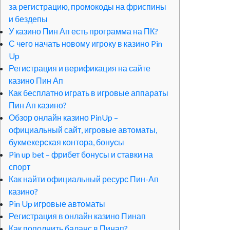
за регистрацию, промокоды на фриспины
и бездепы
У казино Пин Ап есть программа на ПК?
С чего начать новому игроку в казино Pin
Up
Регистрация и верификация на сайте
казино Пин Ап
Как бесплатно играть в игровые аппараты
Пин Ап казино?
Обзор онлайн казино PinUp –
официальный сайт, игровые автоматы,
букмекерская контора, бонусы
Pin up bet – фрибет бонусы и ставки на
спорт
Как найти официальный ресурс Пин-Ап
казино?
Pin Up игровые автоматы
Регистрация в онлайн казино Пинап
Как пополнить баланс в Пинап?