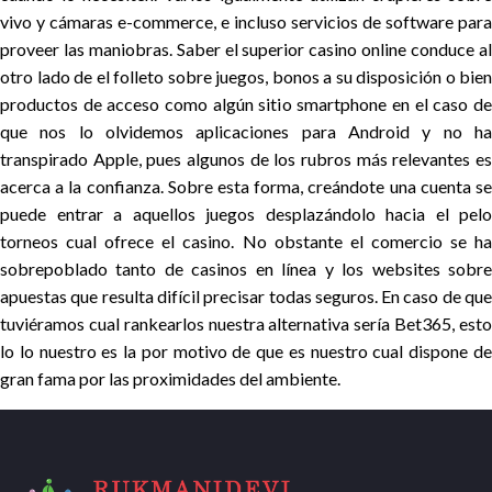
vivo y cámaras e-commerce, e incluso servicios de software para
proveer las maniobras. Saber el superior casino online conduce al
otro lado de el folleto sobre juegos, bonos a su disposición o bien
productos de acceso como algún sitio smartphone en el caso de
que nos lo olvidemos aplicaciones para Android y no ha
transpirado Apple, pues algunos de los rubros más relevantes es
acerca a la confianza. Sobre esta forma, creándote una cuenta se
puede entrar a aquellos juegos desplazándolo hacia el pelo
torneos cual ofrece el casino. No obstante el comercio se ha
sobrepoblado tanto de casinos en línea y los websites sobre
apuestas que resulta difícil precisar todas seguros. En caso de que
tuviéramos cual rankearlos nuestra alternativa sería Bet365, esto
lo lo nuestro es la por motivo de que es nuestro cual dispone de
gran fama por las proximidades del ambiente.