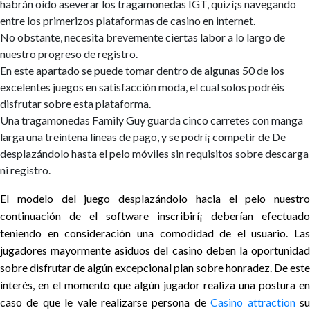
habrán oído aseverar los tragamonedas IGT, quizí¡s navegando
entre los primerizos plataformas de casino en internet.
No obstante, necesita brevemente ciertas labor a lo largo de
nuestro progreso de registro.
En este apartado se puede tomar dentro de algunas 50 de los
excelentes juegos en satisfacción moda, el cual solos podréis
disfrutar sobre esta plataforma.
Una tragamonedas Family Guy guarda cinco carretes con manga
larga una treintena líneas de pago, y se podrí¡ competir de De
desplazándolo hasta el pelo móviles sin requisitos sobre descarga
ni registro.
El modelo del juego desplazándolo hacia el pelo nuestro
continuación de el software inscribirí¡ deberían efectuado
teniendo en consideración una comodidad de el usuario. Las
jugadores mayormente asiduos del casino deben la oportunidad
sobre disfrutar de algún excepcional plan sobre honradez. De este
interés, en el momento que algún jugador realiza una postura en
caso de que le vale realizarse persona de
Casino attraction
s