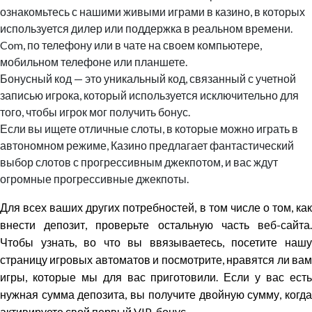
ознакомьтесь с нашими живыми играми в казино, в которых
используется дилер или поддержка в реальном времени.
Com, по телефону или в чате на своем компьютере,
мобильном телефоне или планшете.
Бонусный код — это уникальный код, связанный с учетной
записью игрока, который используется исключительно для
того, чтобы игрок мог получить бонус.
Если вы ищете отличные слоты, в которые можно играть в
автономном режиме, Казино предлагает фантастический
выбор слотов с прогрессивным джекпотом, и вас ждут
огромные прогрессивные джекпоты.
Для всех ваших других потребностей, в том числе о том, как
внести депозит, проверьте остальную часть веб-сайта.
Чтобы узнать, во что вы ввязываетесь, посетите нашу
страницу игровых автоматов и посмотрите, нравятся ли вам
игры, которые мы для вас приготовили. Если у вас есть
нужная сумма депозита, вы получите двойную сумму, когда
активируете свой первый VIP-бонус.