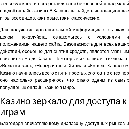
эти возможности предоставляются безопасной и надежной
средой онлайн-казино. В Казино вы найдете инновационные
игры всех видов, как новые, так и классические.
Для получения дополнительной информации о ставках в
целом, пожалуйста, ознакомьтесь с условиями и
положениями нашего сайта. Безопасность для всех ваших
действий, особенно для снятия средств, является главным
приоритетом для Казино. Некоторые из наших игр включают
«Великий хан», «Невероятный Халк» и «Король Кашалот».
Казино начиналось всего с пяти простых слотов, но с тех пор
оно настолько расширилось, что стало одним из самых
популярных онлайн-казино в мире.
Казино зеркало для доступа к
играм
Благодаря впечатляющему диапазону доступных рынков и