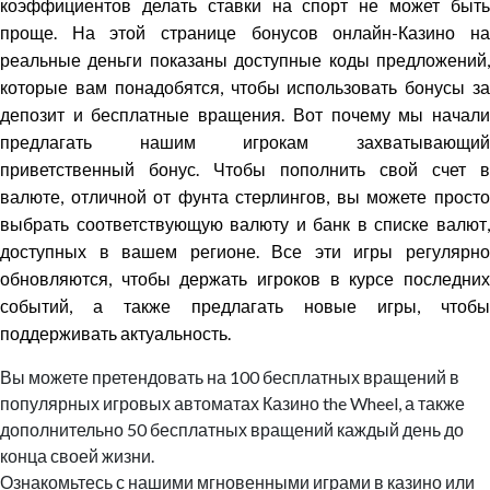
коэффициентов делать ставки на спорт не может быть
проще. На этой странице бонусов онлайн-Казино на
реальные деньги показаны доступные коды предложений,
которые вам понадобятся, чтобы использовать бонусы за
депозит и бесплатные вращения. Вот почему мы начали
предлагать нашим игрокам захватывающий
приветственный бонус. Чтобы пополнить свой счет в
валюте, отличной от фунта стерлингов, вы можете просто
выбрать соответствующую валюту и банк в списке валют,
доступных в вашем регионе. Все эти игры регулярно
обновляются, чтобы держать игроков в курсе последних
событий, а также предлагать новые игры, чтобы
поддерживать актуальность.
Вы можете претендовать на 100 бесплатных вращений в
популярных игровых автоматах Казино the Wheel, а также
дополнительно 50 бесплатных вращений каждый день до
конца своей жизни.
Ознакомьтесь с нашими мгновенными играми в казино или