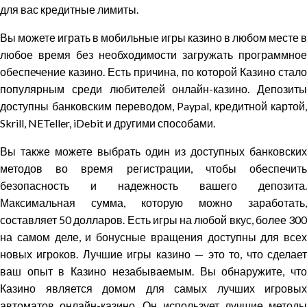
для вас кредитные лимиты.
Вы можете играть в мобильные игры казино в любом месте в
любое время без необходимости загружать программное
обеспечение казино. Есть причина, по которой Казино стало
популярным среди любителей онлайн-казино. Депозиты
доступны банковским переводом, Paypal, кредитной картой,
Skrill, NETeller, iDebit и другими способами.
Вы также можете выбрать один из доступных банковских
методов во время регистрации, чтобы обеспечить
безопасность и надежность вашего депозита.
Максимальная сумма, которую можно заработать,
составляет 50 долларов. Есть игры на любой вкус, более 300
на самом деле, и бонусные вращения доступны для всех
новых игроков. Лучшие игры казино — это то, что сделает
ваш опыт в Казино незабываемым. Вы обнаружите, что
Казино является домом для самых лучших игровых
автоматов онлайн-казино. Он использует лучшие методы