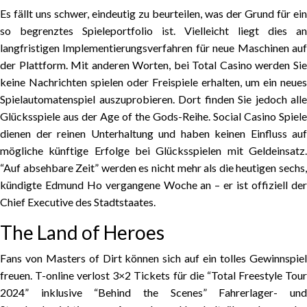
Es fällt uns schwer, eindeutig zu beurteilen, was der Grund für ein
so begrenztes Spieleportfolio ist. Vielleicht liegt dies an
langfristigen Implementierungsverfahren für neue Maschinen auf
der Plattform. Mit anderen Worten, bei Total Casino werden Sie
keine Nachrichten spielen oder Freispiele erhalten, um ein neues
Spielautomatenspiel auszuprobieren. Dort finden Sie jedoch alle
Glücksspiele aus der Age of the Gods-Reihe. Social Casino Spiele
dienen der reinen Unterhaltung und haben keinen Einfluss auf
mögliche künftige Erfolge bei Glücksspielen mit Geldeinsatz.
“Auf absehbare Zeit” werden es nicht mehr als die heutigen sechs,
kündigte Edmund Ho vergangene Woche an – er ist offiziell der
Chief Executive des Stadtstaates.
The Land of Heroes
Fans von Masters of Dirt können sich auf ein tolles Gewinnspiel
freuen. T-online verlost 3×2 Tickets für die “Total Freestyle Tour
2024” inklusive “Behind the Scenes” Fahrerlager- und