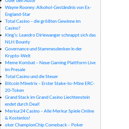
Über den Autor
Wayne Rooney: Alkohol-Geständnis von Ex-
England-Star
Total Casino – die größten Gewinne im
Casino?
King’s: Leandro Dirlewanger schnappt sich das
NLH Bounty
Governance und Stammesdenken in der
Krypto-Welt
Meme Kombat – Neue Gaming Plattform Live
im Presale
Total Casino und die Steuer
Bitcoin Minetrix – Erster Stake-to-Mine ERC-
20-Token
Grand Stack im Grand Casino Liechtenstein
endet durch Deal!
Merkur24 Casino – Alle Merkur Spiele Online
& Kostenlos!
oker ChampionChip Comeback – Poker