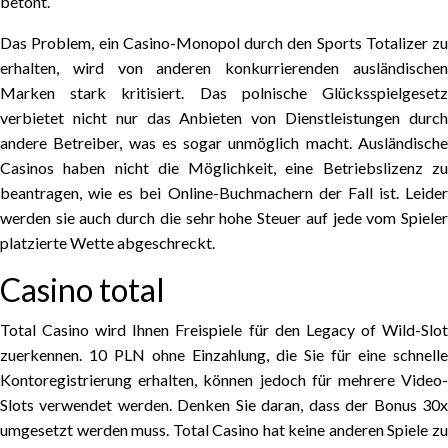
betont.
Das Problem, ein Casino-Monopol durch den Sports Totalizer zu
erhalten, wird von anderen konkurrierenden ausländischen
Marken stark kritisiert. Das polnische Glücksspielgesetz
verbietet nicht nur das Anbieten von Dienstleistungen durch
andere Betreiber, was es sogar unmöglich macht. Ausländische
Casinos haben nicht die Möglichkeit, eine Betriebslizenz zu
beantragen, wie es bei Online-Buchmachern der Fall ist. Leider
werden sie auch durch die sehr hohe Steuer auf jede vom Spieler
platzierte Wette abgeschreckt.
Casino total
Total Casino wird Ihnen Freispiele für den Legacy of Wild-Slot
zuerkennen. 10 PLN ohne Einzahlung, die Sie für eine schnelle
Kontoregistrierung erhalten, können jedoch für mehrere Video-
Slots verwendet werden. Denken Sie daran, dass der Bonus 30x
umgesetzt werden muss. Total Casino hat keine anderen Spiele zu