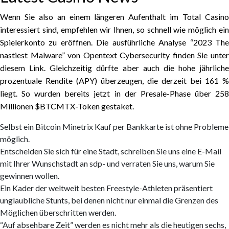
Wenn Sie also an einem längeren Aufenthalt im Total Casino
interessiert sind, empfehlen wir Ihnen, so schnell wie möglich ein
Spielerkonto zu eröffnen. Die ausführliche Analyse “2023 The
nastiest Malware” von Opentext Cybersecurity finden Sie unter
diesem Link. Gleichzeitig dürfte aber auch die hohe jährliche
prozentuale Rendite (APY) überzeugen, die derzeit bei 161 %
liegt. So wurden bereits jetzt in der Presale-Phase über 258
Millionen $BTCMTX-Token gestaket.
Selbst ein Bitcoin Minetrix Kauf per Bankkarte ist ohne Probleme
möglich.
Entscheiden Sie sich für eine Stadt, schreiben Sie uns eine E-Mail
mit Ihrer Wunschstadt an sdp- und verraten Sie uns, warum Sie
gewinnen wollen.
Ein Kader der weltweit besten Freestyle-Athleten präsentiert
unglaubliche Stunts, bei denen nicht nur einmal die Grenzen des
Möglichen überschritten werden.
“Auf absehbare Zeit” werden es nicht mehr als die heutigen sechs,