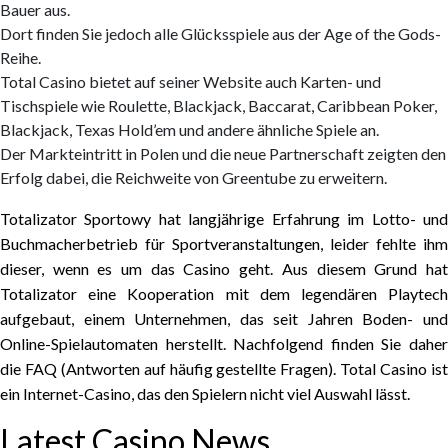
Bauer aus.
Dort finden Sie jedoch alle Glücksspiele aus der Age of the Gods-
Reihe.
Total Casino bietet auf seiner Website auch Karten- und
Tischspiele wie Roulette, Blackjack, Baccarat, Caribbean Poker,
Blackjack, Texas Hold’em und andere ähnliche Spiele an.
Der Markteintritt in Polen und die neue Partnerschaft zeigten den
Erfolg dabei, die Reichweite von Greentube zu erweitern.
Totalizator Sportowy hat langjährige Erfahrung im Lotto- und
Buchmacherbetrieb für Sportveranstaltungen, leider fehlte ihm
dieser, wenn es um das Casino geht. Aus diesem Grund hat
Totalizator eine Kooperation mit dem legendären Playtech
aufgebaut, einem Unternehmen, das seit Jahren Boden- und
Online-Spielautomaten herstellt. Nachfolgend finden Sie daher
die FAQ (Antworten auf häufig gestellte Fragen). Total Casino ist
ein Internet-Casino, das den Spielern nicht viel Auswahl lässt.
Latest Casino News