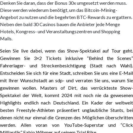
Denken Sie daran, dass der Bonus 30x umgesetzt werden muss.
Diese werden wiederum benötigt, um das Bitcoin-Mining-
Angebot zu nutzen und die begehrten BTC-Rewards zu ergattern.
Neben den bald 30 Casinos bauen die Anbieter jede Menge
Hotels, Kongress- und Veranstaltungszentren und Shopping
Malls.
Seien Sie live dabei, wenn das Show-Spektakel auf Tour geht.
Gewinnen Sie 3×2 Tickets inklusive “Behind the Scenes”
Fahrerlager- und Streckenbesichtigung (Stadt nach Wahl).
Entscheiden Sie sich für eine Stadt, schreiben Sie uns eine E-Mail
mit Ihrer Wunschstadt an sdp- und verraten Sie uns, warum Sie
gewinnen wollen. Masters of Dirt, das verrückteste Show-
Spektakel der Welt, kommt 2024 mit noch nie da gewesenen
Highlights endlich nach Deutschland. Ein Kader der weltweit
besten Freestyle-Athleten präsentiert unglaubliche Stunts, bei
denen nicht nur einmal die Grenzen des Möglichen überschritten
werden. Allen voran von YouTube-Superstar und “Click
Milliardär” Fabio Wibmer auf seinem Trial Bike.