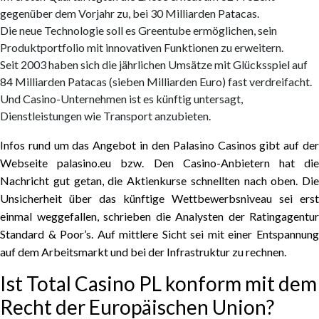
gegenüber dem Vorjahr zu, bei 30 Milliarden Patacas.
Die neue Technologie soll es Greentube ermöglichen, sein
Produktportfolio mit innovativen Funktionen zu erweitern.
Seit 2003 haben sich die jährlichen Umsätze mit Glücksspiel auf
84 Milliarden Patacas (sieben Milliarden Euro) fast verdreifacht.
Und Casino-Unternehmen ist es künftig untersagt,
Dienstleistungen wie Transport anzubieten.
Infos rund um das Angebot in den Palasino Casinos gibt auf der
Webseite palasino.eu bzw. Den Casino-Anbietern hat die
Nachricht gut getan, die Aktienkurse schnellten nach oben. Die
Unsicherheit über das künftige Wettbewerbsniveau sei erst
einmal weggefallen, schrieben die Analysten der Ratingagentur
Standard & Poor’s. Auf mittlere Sicht sei mit einer Entspannung
auf dem Arbeitsmarkt und bei der Infrastruktur zu rechnen.
Ist Total Casino PL konform mit dem
Recht der Europäischen Union?