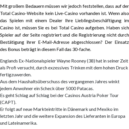
Mit großem Bedauern müssen wir jedoch feststellen, dass auf der
Total Casino-Website kein Live-Casino vorhanden ist. Wenn also
das Spielen mit einem Dealer Ihre Lieblingsbeschäftigung im
Casino ist, müssen Sie es bei Total Casino aufgeben. Haben sich
Spieler auf der Seite registriert und die Registrierung nicht durch
Bestätigung ihrer E-Mail-Adresse abgeschlossen? Der Einsatz
des Bonus beträgt in diesem Fall das 30-fache.
Englands Ex-Nationalspieler Wayne Rooney (38) hat in seiner Zeit
als Profi versucht, durch exzessives Trinken mit dem hohen Druck
fertigzuwerden.
Aus dem Haushaltsüberschuss des vergangenen Jahres winkt
jedem Anwohner ein Scheck über 5000 Patacas.
Es geht Schlag auf Schlag bei der Casinos Austria Poker Tour
(CAPT).
Er folgt auf neue Markteintritte in Dänemark und Mexiko im
letzten Jahr und die weitere Expansion des Lieferanten in Europa
und Lateinamerika.