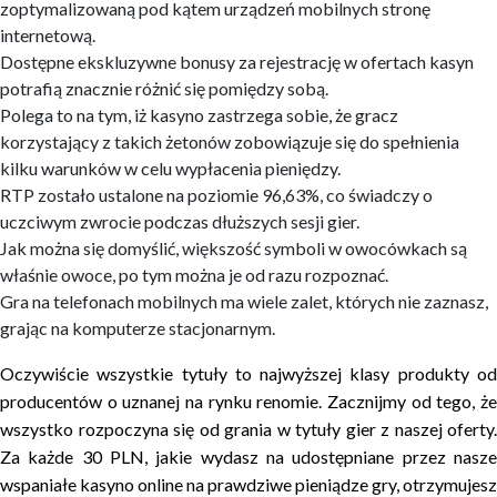
zoptymalizowaną pod kątem urządzeń mobilnych stronę
internetową.
Dostępne ekskluzywne bonusy za rejestrację w ofertach kasyn
potrafią znacznie różnić się pomiędzy sobą.
Polega to na tym, iż kasyno zastrzega sobie, że gracz
korzystający z takich żetonów zobowiązuje się do spełnienia
kilku warunków w celu wypłacenia pieniędzy.
RTP zostało ustalone na poziomie 96,63%, co świadczy o
uczciwym zwrocie podczas dłuższych sesji gier.
Jak można się domyślić, większość symboli w owocówkach są
właśnie owoce, po tym można je od razu rozpoznać.
Gra na telefonach mobilnych ma wiele zalet, których nie zaznasz,
grając na komputerze stacjonarnym.
Oczywiście wszystkie tytuły to najwyższej klasy produkty od
producentów o uznanej na rynku renomie. Zacznijmy od tego, że
wszystko rozpoczyna się od grania w tytuły gier z naszej oferty.
Za każde 30 PLN, jakie wydasz na udostępniane przez nasze
wspaniałe kasyno online na prawdziwe pieniądze gry, otrzymujesz