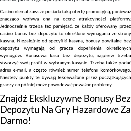
Casino niemal zawsze posiada taką ofertę promocyjną, ponieważ
znacząco wpływa ona na ocenę atrakcyjności platformy.
Jednocześnie trzeba też pamiętać, że każdy oferowany przez
casino bonus bez depozytu to określone wymagania ze strony
kasyna. Niezależnie od specyfiki kasyna, bonusy powitalne bez
depozytu wymagają od gracza dopełnienia określonych
wymogów. Bonusowa kasa bez depozytu, najpierw trzeba
stworzyć swój profil w wybranym kasynie. Trzeba także podać
adres e-mail, a często również numer telefonu komórkowego.
Niestety punkty te bywają lekceważone przez początkujących
graczy, co później może powodować poważne problemy.
Znajdź Ekskluzywne Bonusy Bez
Depozytu Na Gry Hazardowe Za
Darmo!