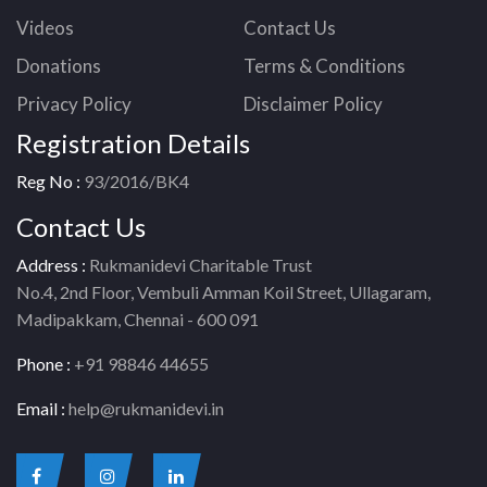
Videos
Contact Us
Donations
Terms & Conditions
Privacy Policy
Disclaimer Policy
Registration Details
Reg No :
93/2016/BK4
Contact Us
Address :
Rukmanidevi Charitable Trust
No.4, 2nd Floor, Vembuli Amman Koil Street, Ullagaram,
Madipakkam, Chennai - 600 091
Phone :
+91 98846 44655
Email :
help@rukmanidevi.in