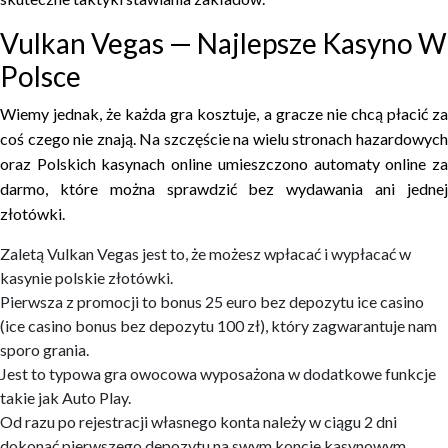
Vulkan Vegas — Najlepsze Kasyno W
Polsce
Wiemy jednak, że każda gra kosztuje, a gracze nie chcą płacić za
coś czego nie znają. Na szczęście na wielu stronach hazardowych
oraz Polskich kasynach online umieszczono automaty online za
darmo, które można sprawdzić bez wydawania ani jednej
złotówki.
Zaletą Vulkan Vegas jest to, że możesz wpłacać i wypłacać w
kasynie polskie złotówki.
Pierwsza z promocji to bonus 25 euro bez depozytu ice casino
(ice casino bonus bez depozytu 100 zł), który zagwarantuje nam
sporo grania.
Jest to typowa gra owocowa wyposażona w dodatkowe funkcje
takie jak Auto Play.
Od razu po rejestracji własnego konta należy w ciągu 2 dni
dokonać pierwszego depozytu na swym koncie kasynowym.