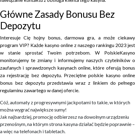
Główne Zasady Bonusu Bez
Depozytu
Interesuje Cię hojny bonus, darmowa gra, a może ciekawy
program VIP? Każde kasyno online z naszego rankingu 2023 jest
w stanie sprostać Twoim potrzebom. W PolskieKasyno
monitorujemy te zmiany i informujemy naszych czytelników o
zaufanych i sprawdzonych kasynach online, które oferują bonus
za rejestrację bez depozytu. Przeciętne polskie kasyno online
bonus bez depozytu przedstawia wraz z linkiem do pełnego
regulaminu zawartego w danej ofercie.
Cóż, automaty z progresywnymi jackpotami to takie, w których
można wygrać największe sumy!
Jak najbardziej, promocję odbierzesz na dowolnym urządzeniu
przenośnym, na którym strona kasyna działać będzie poprawnie –
a więc na telefonach i tabletach.