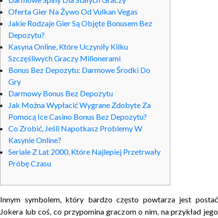
Oferta Gier Na Żywo Od Vulkan Vegas
Jakie Rodzaje Gier Są Objęte Bonusem Bez
Depozytu?
Kasyna Online, Które Uczyniły Kilku
Szczęśliwych Graczy Milionerami
Bonus Bez Depozytu: Darmowe Środki Do
Gry
Darmowy Bonus Bez Depozytu
Jak Można Wypłacić Wygrane Zdobyte Za
Pomocą Ice Casino Bonus Bez Depozytu?
Co Zrobić, Jeśli Napotkasz Problemy W
Kasynie Online?
Seriale Z Lat 2000, Które Najlepiej Przetrwały
Próbę Czasu
Innym symbolem, który bardzo często powtarza jest postać
Jokera lub coś, co przypomina graczom o nim, na przykład jego