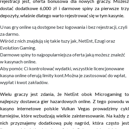
rejestracji jest, oferta bonusowa dla nowych graczy. Możesz
dostać dodatkowe 6,000 zł i darmowe spiny za pierwsze trzy
depozyty, właśnie dlatego warto rejestrować się w tym kasynie.
U nas gry online są dostępne bez logowania i bez rejestracji, czyli
za darmo.
Wśród z nich znajdują się takie tuzy jak, NetEnt, Ezugi oraz
Evolution Gaming.
Darmowe spiny to najpopularniejsza oferta jaką możesz znaleźć
w kasynach online.
Aby pomóc Ci kontrolować wydatki, wszystkie licencjonowane
kasyna online oferują limity kont.Można je zastosować do wpłat,
wypłat i kwot zakładów.
Wielu graczy jest zdania, że NetEnt obok Microgaming to
najlepszy dostawca gier hazardowych online. Z tego powodu w
kasyno internetowe polskie Vulkan Vegas prowadzimy cykl
turniejów, które wzbudzają wielkie zainteresowanie. Na każdy z
nich przyznajemy dodatkową pulę nagród, która często jest