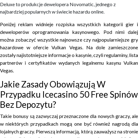
Deluxe to produkcje dewelopera Novomatic, jednego z
najbardziej popularnych w świecie hazardu online.
Poniżej reklam widnieje rozpiska wszystkich kategorii gier i
deweloperów oprogramowania kasynowego. Pod nimi dalej
można zobaczyć wszystkie najnowsze czy najpopularniejsze gry
hazardowe w ofercie Vulkan Vegas. Na dole zamieszczone
zostały najistotniejsze informacje o kasynie, czyli regulaminy, lista
partnerów i certyfikatów wydanych legalnemu kasynu Vulkan
Vegas.
Jakie Zasady Obowiązują W
Przypadku Icecasino 50 Free Spinów
Bez Depozytu?
Takie bonusy są zazwyczaj przeznaczone dla nowych graczy, ale
w niektórych przypadkach mogą one być również nagrodą dla
lojalnych graczy. Pierwszą informacją, którą zauważysz na stronie