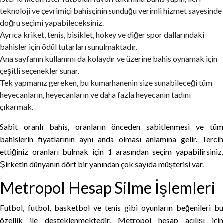
teknoloji ve çevrimiçi bahisçinin sunduğu verimli hizmet sayesinde
doğru seçimi yapabileceksiniz.
Ayrıca kriket, tenis, bisiklet, hokey ve diğer spor dallarındaki
bahisler için ödül tutarları sunulmaktadır.
Ana sayfanın kullanımı da kolaydır ve üzerine bahis oynamak için
çeşitli seçenekler sunar.
Tek yapmanız gereken, bu kumarhanenin size sunabileceği tüm
heyecanların, heyecanların ve daha fazla heyecanın tadını
çıkarmak.
Sabit oranlı bahis, oranların önceden sabitlenmesi ve tüm
bahislerin fiyatlarının aynı anda olması anlamına gelir. Tercih
ettiğiniz oranları bulmak için 1 arasından seçim yapabilirsiniz.
Şirketin dünyanın dört bir yanından çok sayıda müşterisi var.
Metropol Hesap Silme İşlemleri
Futbol, ​​futbol, ​​basketbol ve tenis gibi oyunların beğenileri bu
özellik ile desteklenmektedir. Metropol hesap açılışı için