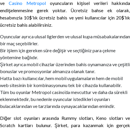
ve
Casino Metropol
oyuncuların kişisel verileri hakkında
endişelenmesine gerek yoktur. Ücretsiz bahse ek olarak,
hesabınızla 10$’lık ücretsiz bahis ve yeni kullanıcılar için 20$’lık
ücretsiz bahis alabilirsiniz.
Oyuncular ayrıca ulusal liglerden ve ulusal kupa müsabakalarından
bir maç seçebilirler.
Bir işlem için gereken süre değişir ve seçtiğiniz para çekme
yöntemine bağlıdır.
Şirket ayrıca mobil cihazlar üzerinden bahis oynamanıza ve çeşitli
bonuslar ve promosyonlar almanıza olanak tanır.
Hatta bazı kullanıcılar, hem mobil uygulamaların hem de mobil
web sitesinin bir kombinasyonunu tek bir cihazda kullanabilir.
Tüm bu oyunlar Metropol casino’da mevcuttur ve daha da sürekli
eklenmektedir, bu nedenle oyuncular istedikleri oyunları
bulacaklarından ve tarzlarında oynayacaklarından emindir.
Diğer slot oyunları arasında Rummy slotları, Keno slotları ve
Scratch kartları bulunur. Şirket, para kazanmak için gerçek