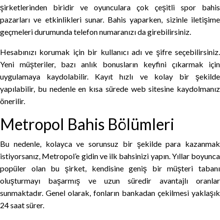
şirketlerinden biridir ve oyunculara çok çeşitli spor bahis
pazarları ve etkinlikleri sunar. Bahis yaparken, sizinle iletişime
geçmeleri durumunda telefon numaranızı da girebilirsiniz.
Hesabınızı korumak için bir kullanıcı adı ve şifre seçebilirsiniz.
Yeni müşteriler, bazı anlık bonusların keyfini çıkarmak için
uygulamaya kaydolabilir. Kayıt hızlı ve kolay bir şekilde
yapılabilir, bu nedenle en kısa sürede web sitesine kaydolmanız
önerilir.
Metropol Bahis Bölümleri
Bu nedenle, kolayca ve sorunsuz bir şekilde para kazanmak
istiyorsanız, Metropol’e gidin ve ilk bahsinizi yapın. Yıllar boyunca
popüler olan bu şirket, kendisine geniş bir müşteri tabanı
oluşturmayı başarmış ve uzun süredir avantajlı oranlar
sunmaktadır. Genel olarak, fonların bankadan çekilmesi yaklaşık
24 saat sürer.