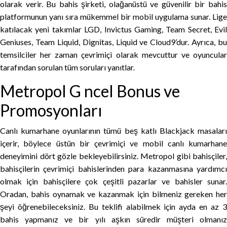
olarak verir. Bu bahis şirketi, olağanüstü ve güvenilir bir bahis
platformunun yanı sıra mükemmel bir mobil uygulama sunar. Lige
katılacak yeni takımlar LGD, Invictus Gaming, Team Secret, Evil
Geniuses, Team Liquid, Dignitas, Liquid ve Cloud9’dur. Ayrıca, bu
temsilciler her zaman çevrimiçi olarak mevcuttur ve oyuncular
tarafından sorulan tüm soruları yanıtlar.
Metropol G ncel Bonus ve
Promosyonları
Canlı kumarhane oyunlarının tümü beş katlı Blackjack masaları
içerir, böylece üstün bir çevrimiçi ve mobil canlı kumarhane
deneyimini dört gözle bekleyebilirsiniz. Metropol gibi bahisçiler,
bahisçilerin çevrimiçi bahislerinden para kazanmasına yardımcı
olmak için bahisçilere çok çeşitli pazarlar ve bahisler sunar.
Oradan, bahis oynamak ve kazanmak için bilmeniz gereken her
şeyi öğrenebileceksiniz. Bu teklifi alabilmek için ayda en az 3
bahis yapmanız ve bir yılı aşkın süredir müşteri olmanız