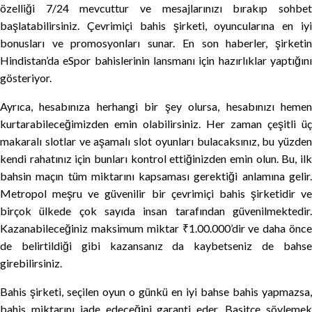
özelliği 7/24 mevcuttur ve mesajlarınızı bırakıp sohbet
başlatabilirsiniz. Çevrimiçi bahis şirketi, oyuncularına en iyi
bonusları ve promosyonları sunar. En son haberler, şirketin
Hindistan’da eSpor bahislerinin lansmanı için hazırlıklar yaptığını
gösteriyor.
Ayrıca, hesabınıza herhangi bir şey olursa, hesabınızı hemen
kurtarabileceğimizden emin olabilirsiniz. Her zaman çeşitli üç
makaralı slotlar ve aşamalı slot oyunları bulacaksınız, bu yüzden
kendi rahatınız için bunları kontrol ettiğinizden emin olun. Bu, ilk
bahsin maçın tüm miktarını kapsaması gerektiği anlamına gelir.
Metropol meşru ve güvenilir bir çevrimiçi bahis şirketidir ve
birçok ülkede çok sayıda insan tarafından güvenilmektedir.
Kazanabileceğiniz maksimum miktar ₹1.00.000’dir ve daha önce
de belirtildiği gibi kazansanız da kaybetseniz de bahse
girebilirsiniz.
Bahis şirketi, seçilen oyun o günkü en iyi bahse bahis yapmazsa,
bahis miktarını iade edeceğini garanti eder. Basitçe söylemek