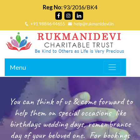
Reg No:
93/2016/BK4
+91 98846 44655
help@rukmanidevi.in
Menu
You can think of us & come forward to
help them on special occasions
like
birthdays wedding days, remembrance
day of your beloved one.
For bookings