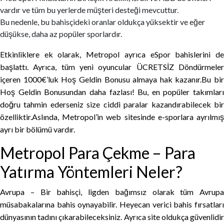
vardır ve tüm bu yerlerde müşteri desteği mevcuttur.
Bu nedenle, bu bahisçideki oranlar oldukça yüksektir ve eğer
düşükse, daha az popüler sporlardır.
Etkinliklere ek olarak, Metropol ayrıca eSpor bahislerini de
başlattı. Ayrıca, tüm yeni oyuncular ÜCRETSİZ Döndürmeler
içeren 1000€’luk Hoş Geldin Bonusu almaya hak kazanır.Bu bir
Hoş Geldin Bonusundan daha fazlası! Bu, en popüler takımları
doğru tahmin ederseniz size ciddi paralar kazandırabilecek bir
özelliktir.Aslında, Metropol’in web sitesinde e-sporlara ayrılmış
ayrı bir bölümü vardır.
Metropol Para Çekme – Para
Yatırma Yöntemleri Neler?
Avrupa – Bir bahisçi, ligden bağımsız olarak tüm Avrupa
müsabakalarına bahis oynayabilir. Heyecan verici bahis fırsatları
dünyasının tadını çıkarabileceksiniz. Ayrıca site oldukça güvenlidir