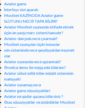
Aviator game
İnterfeys slot aparatı
Mostbet KAZİNODA Aviator game
SLOTUNU NECƏ TAPA BİLƏR?
Aviator Mostbet oyununda istifadə etmək
üçün ən yaxşı mərc sistemi hansıdır?
Aviator-dan pulu necə çıxarmalı?
Mostbet oyunçuları üçün bonuslar
win sistemində necə qeydiyyatdan keçmək
olar
Aviator oyununda necə qazanmalı?
Əvvəlcə demo ilə məşq edə bilərəm?
Aviator sübut edilə bilən ədalət sisteminin
mahiyyəti
Aviator oynamaq necə
Aviator game xüsusiyyətləri
Aviator nə qədər qazana bilərsiniz ?
Əsas xüsusiyyətlər və üstünlüklər Mostbet
Aviator