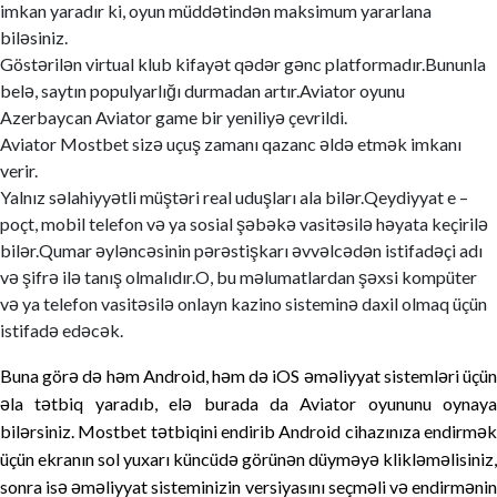
imkan yaradır ki, oyun müddətindən maksimum yararlana
biləsiniz.
Göstərilən virtual klub kifayət qədər gənc platformadır.Bununla
belə, saytın populyarlığı durmadan artır.Aviator oyunu
Azerbaycan Aviator game bir yeniliyə çevrildi.
Aviator Mostbet sizə uçuş zamanı qazanc əldə etmək imkanı
verir.
Yalnız səlahiyyətli müştəri real uduşları ala bilər.Qeydiyyat e –
poçt, mobil telefon və ya sosial şəbəkə vasitəsilə həyata keçirilə
bilər.Qumar əyləncəsinin pərəstişkarı əvvəlcədən istifadəçi adı
və şifrə ilə tanış olmalıdır.O, bu məlumatlardan şəxsi kompüter
və ya telefon vasitəsilə onlayn kazino sisteminə daxil olmaq üçün
istifadə edəcək.
Buna görə də həm Android, həm də iOS əməliyyat sistemləri üçün
əla tətbiq yaradıb, elə burada da Aviator oyununu oynaya
bilərsiniz. Mostbet tətbiqini endirib Android cihazınıza endirmək
üçün ekranın sol yuxarı küncüdə görünən düyməyə klikləməlisiniz,
sonra isə əməliyyat sisteminizin versiyasını seçməli və endirmənin