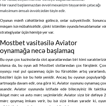
Hər raund başlanmazdan əvvəl mexanizm təyyarənin çatacağı
maksimum əmsalı əvvəlcədən təyin edir.
Oyunun mənfi cəhətlərinə gəlincə, onlar subyektivdir. Sonuncu
məqam isə mübahisəlidir, çünki istənilən oyunda hesablamalar və
strategiyalar üçün həmişə yer var.
Mostbet vasitəsilə Aviator
oynamağa necə başlamaq
Bu oyun çox kazinolarda slot aparatlarından biri kimi xarakterizə
olunsa da, bu oyun adi Mostbet slotlarından çox fərqlənir. Çox
oyunçu real pul qazanmaq üçün bu fürsətdən artıq yararlanıb,
bəziləri üçün isə bu hələ yenidir. Ancaq bu oyunun populyarlığı
artmaqda davam edir, ona görə ki, Aviator oyununu oynamaq çox
asandır. Aviator oyununda istifadə edə biləcəyiniz ilk taktika
ikiqat mərc və avto mərc seçimləridir. Aviator sizə bir dəfəyə 2
mərc qoymaq imkanı verir, bu isə sizə imkan yaradır ki, oyun