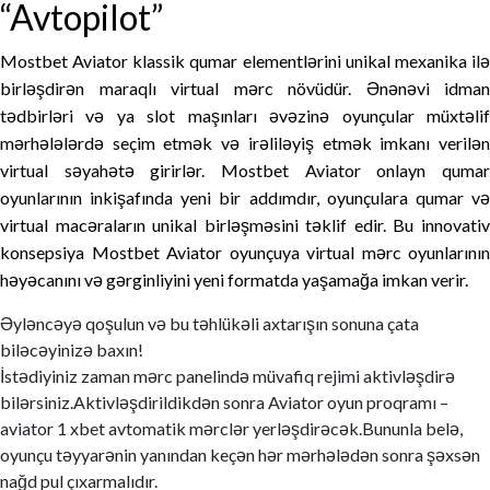
“Avtopilot”
Mostbet Aviator klassik qumar elementlərini unikal mexanika ilə
birləşdirən maraqlı virtual mərc növüdür. Ənənəvi idman
tədbirləri və ya slot maşınları əvəzinə oyunçular müxtəlif
mərhələlərdə seçim etmək və irəliləyiş etmək imkanı verilən
virtual səyahətə girirlər. Mostbet Aviator onlayn qumar
oyunlarının inkişafında yeni bir addımdır, oyunçulara qumar və
virtual macəraların unikal birləşməsini təklif edir. Bu innovativ
konsepsiya Mostbet Aviator oyunçuya virtual mərc oyunlarının
həyəcanını və gərginliyini yeni formatda yaşamağa imkan verir.
Əyləncəyə qoşulun və bu təhlükəli axtarışın sonuna çata
biləcəyinizə baxın!
İstədiyiniz zaman mərc panelində müvafiq rejimi aktivləşdirə
bilərsiniz.Aktivləşdirildikdən sonra Aviator oyun proqramı –
aviator 1 xbet avtomatik mərclər yerləşdirəcək.Bununla belə,
oyunçu təyyarənin yanından keçən hər mərhələdən sonra şəxsən
nağd pul çıxarmalıdır.