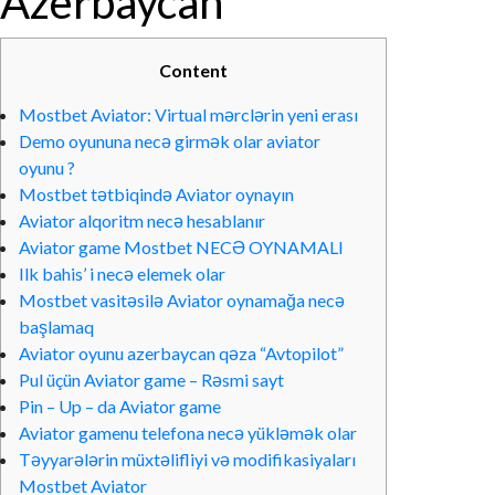
Azerbaycan
Content
Mostbet Aviator: Virtual mərclərin yeni erası
Demo oyununa necə girmək olar aviator
oyunu ?
Mostbet tətbiqində Aviator oynayın
Aviator alqoritm necə hesablanır
Aviator game Mostbet NECƏ OYNAMALI
Ilk bahis’ i necə elemek olar
Mostbet vasitəsilə Aviator oynamağa necə
başlamaq
Aviator oyunu azerbaycan qəza “Avtopilot”
Pul üçün Aviator game – Rəsmi sayt
Pin – Up – da Aviator game
Aviator gamenu telefona necə yükləmək olar
Təyyarələrin müxtəlifliyi və modifikasiyaları
Mostbet Aviator