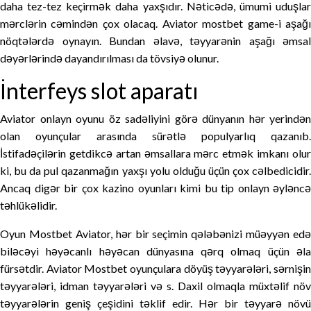
daha tez-tez keçirmək daha yaxşıdır. Nəticədə, ümumi uduşlar
mərclərin cəmindən çox olacaq. Aviator mostbet game-i aşağı
nöqtələrdə oynayın. Bundan əlavə, təyyarənin aşağı əmsal
dəyərlərində dayandırılması da tövsiyə olunur.
İnterfeys slot aparatı
Aviator onlayn oyunu öz sadəliyini görə dünyanın hər yerindən
olan oyunçular arasında sürətlə populyarlıq qazanıb.
İstifadəçilərin getdikcə artan əmsallara mərc etmək imkanı olur
ki, bu da pul qazanmağın yaxşı yolu olduğu üçün çox cəlbedicidir.
Ancaq digər bir çox kazino oyunları kimi bu tip onlayn əyləncə
təhlükəlidir.
Oyun Mostbet Aviator, hər bir seçimin qələbənizi müəyyən edə
biləcəyi həyəcanlı həyəcan dünyasına qərq olmaq üçün əla
fürsətdir. Aviator Mostbet oyunçulara döyüş təyyarələri, sərnişin
təyyarələri, idman təyyarələri və s. Daxil olmaqla müxtəlif növ
təyyarələrin geniş çeşidini təklif edir. Hər bir təyyarə növü