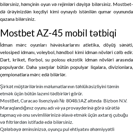
bilərsiniz, həmçinin oyun və rejimləri dəyişə bilərsiniz. Mostbet-
də ürəyinizdən keçdiyi kimi oynayıb istənilən qumar oyununda
qazana bilərsiniz.
Mostbet AZ-45 mobil tətbiqi
İdman mərc oyunları həvəskarlarını atletika, döyüş sənəti,
velosiped idmanı, voleybol, həndbol kimi idman növləri cəlb edir.
Dart, kriket, florbol, su polosu ekzotik idman növləri arasında
populyardır. Daha yaxşılar bütün populyar liqalara, divizionlara,
çempionatlara mərc edə bilərlər.
Şirkət müştərilərinin məlumatlarının təhlükəsizliyini təmin
etmək üçün bütün lazımi tədbirləri görür.
MostBet, Curacao lisenziyalı № 8048/JAZ altında Bizbon N.V.
Maraqlandığınız oyunu adı və ya provayderinə görə sürətlə
tapmaq və onu sevimlilərinizə əlavə etmək üçün axtarış çubuğu
və filtrlərdən istifadə edə bilərsiniz.
Qələbəyə əminsinizsə, oyunçu pul ehtiyatını əhəmiyyətli