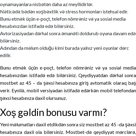
oynamayanlara nisbətən daha az meyllidirlər.
Nəticədə bədən xoşbəxtlik və stress hormonları istehsal edir.
Bunu etmək üçün e-poçt, telefon nömrəniz və ya sosial media
hesabınızdan istifadə edə bilərsiniz.
Avtorizasiyadan dərhal sonra əmanəti doldurub oyuna davam edə
bilərsiniz.
Adından da məlum olduğu kimi burada yalnız yeni oyunlar dərc
edilir.
Bunu etmək üçün e-poçt, telefon nömrəniz və ya sosial media
hesabınızdan istifadə edə bilərsiniz. Qeydiyyatdan dərhal sonra
mostbet az 45 – da şəxsi hesabınıza giriş avtomatik olaraq baş
verir. Eynilə, mobil versiyadan istifadə edərkən mobil telefondan
şəxsi hesabınıza daxil olursunuz.
Xoş gəldin bonusu varmı?
Yeni məlumatları daxil etdikdən sonra siz mostbet az 45 -da şəxsi
hesabınıza daxil ola bilərsiniz. Mostbet-də qeydiyyat mərclərə,