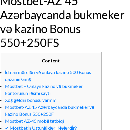
Mostbet-AZ 45
Azərbaycanda bukmeker
və kazino Bonus
550+250FS
Content
İdman mərcləri və onlayn kazino 500 Bonus
qazanın Giriş
Mostbet – Onlayn kazino və bukmeker
kontorunun rəsmi saytı
Xoş gəldin bonusu varmı?
Mostbet-AZ 45 Azərbaycanda bukmeker və
kazino Bonus 550+250F
Mostbet AZ-45 mobil tətbiqi
✔ Mostbeti̇n Üstünlükləri̇ Nələrdi̇r?