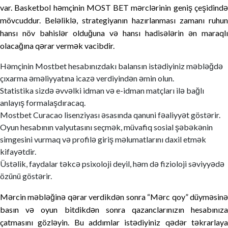
var. Basketbol həmçinin MOST BET mərclərinin geniş çeşidində
mövcuddur. Beləliklə, strategiyanın hazırlanması zamanı ruhun
hansı növ bahislər olduğuna və hansı hadisələrin ən maraqlı
olacağına qərar vermək vacibdir.
Həmçinin Mostbet hesabınızdakı balansın istədiyiniz məbləğdə
çıxarma əməliyyatına icazə verdiyindən əmin olun.
Statistika sizdə əvvəlki idman və e-idman matçları ilə bağlı
anlayış formalaşdıracaq.
Mostbet Curacao lisenziyası əsasında qanuni fəaliyyət göstərir.
Oyun hesabının valyutasını seçmək, müvafiq sosial şəbəkənin
simgesini vurmaq və profilə giriş məlumatlarını daxil etmək
kifayətdir.
Üstəlik, faydalar təkcə psixoloji deyil, həm də fizioloji səviyyədə
özünü göstərir.
Mərcin məbləğinə qərar verdikdən sonra “Mərc qoy” düyməsinə
basın və oyun bitdikdən sonra qazanclarınızın hesabınıza
çatmasını gözləyin. Bu addımlar istədiyiniz qədər təkrarlaya