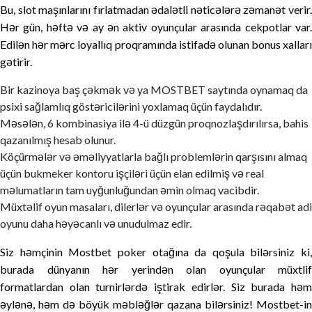
Bu, slot maşınlarını fırlatmadan ədalətli nəticələrə zəmanət verir.
Hər gün, həftə və ay ən aktiv oyunçular arasında cekpotlar var.
Edilən hər mərc loyallıq proqramında istifadə olunan bonus xalları
gətirir.
Bir kazinoya baş çəkmək və ya MOSTBET saytında oynamaq da
psixi sağlamlıq göstəricilərini yoxlamaq üçün faydalıdır.
Məsələn, 6 kombinasiya ilə 4-ü düzgün proqnozlaşdırılırsa, bahis
qazanılmış hesab olunur.
Köçürmələr və əməliyyatlarla bağlı problemlərin qarşısını almaq
üçün bukmeker kontoru işçiləri üçün elan edilmiş və real
məlumatların tam uyğunluğundan əmin olmaq vacibdir.
Müxtəlif oyun masaları, dilerlər və oyunçular arasında rəqabət adi
oyunu daha həyəcanlı və unudulmaz edir.
Siz həmçinin Mostbet poker otağına da qoşula bilərsiniz ki,
burada dünyanın hər yerindən olan oyunçular müxtlif
formatlardan olan turnirlərdə iştirak edirlər. Siz burada həm
əylənə, həm də böyük məbləğlər qazana bilərsiniz! Mostbet-in