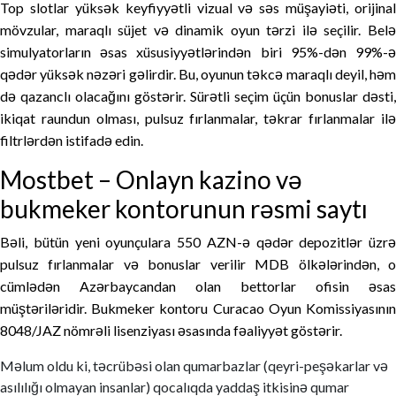
Top slotlar yüksək keyfiyyətli vizual və səs müşayiəti, orijinal
mövzular, maraqlı süjet və dinamik oyun tərzi ilə seçilir. Belə
simulyatorların əsas xüsusiyyətlərindən biri 95%-dən 99%-ə
qədər yüksək nəzəri gəlirdir. Bu, oyunun təkcə maraqlı deyil, həm
də qazanclı olacağını göstərir. Sürətli seçim üçün bonuslar dəsti,
ikiqat raundun olması, pulsuz fırlanmalar, təkrar fırlanmalar ilə
filtrlərdən istifadə edin.
Mostbet – Onlayn kazino və
bukmeker kontorunun rəsmi saytı
Bəli, bütün yeni oyunçulara 550 AZN-ə qədər depozitlər üzrə
pulsuz fırlanmalar və bonuslar verilir MDB ölkələrindən, o
cümlədən Azərbaycandan olan bettorlar ofisin əsas
müştəriləridir. Bukmeker kontoru Curacao Oyun Komissiyasının
8048/JAZ nömrəli lisenziyası əsasında fəaliyyət göstərir.
Məlum oldu ki, təcrübəsi olan qumarbazlar (qeyri-peşəkarlar və
asılılığı olmayan insanlar) qocalıqda yaddaş itkisinə qumar