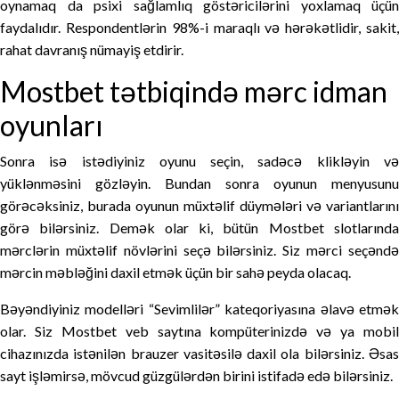
oynamaq da psixi sağlamlıq göstəricilərini yoxlamaq üçün
faydalıdır. Respondentlərin 98%-i maraqlı və hərəkətlidir, sakit,
rahat davranış nümayiş etdirir.
Mostbet tətbiqində mərc idman
oyunları
Sonra isə istədiyiniz oyunu seçin, sadəcə klikləyin və
yüklənməsini gözləyin. Bundan sonra oyunun menyusunu
görəcəksiniz, burada oyunun müxtəlif düymələri və variantlarını
görə bilərsiniz. Demək olar ki, bütün Mostbet slotlarında
mərclərin müxtəlif növlərini seçə bilərsiniz. Siz mərci seçəndə
mərcin məbləğini daxil etmək üçün bir sahə peyda olacaq.
Bəyəndiyiniz modelləri “Sevimlilər” kateqoriyasına əlavə etmək
olar. Siz Mostbet veb saytına kompüterinizdə və ya mobil
cihazınızda istənilən brauzer vasitəsilə daxil ola bilərsiniz. Əsas
sayt işləmirsə, mövcud güzgülərdən birini istifadə edə bilərsiniz.