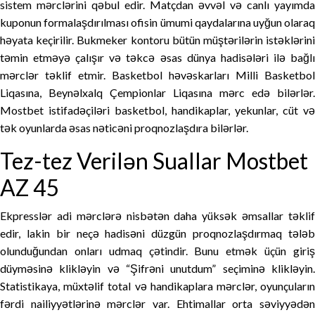
sistem mərclərini qəbul edir. Matçdan əvvəl və canlı yayımda
kuponun formalaşdırılması ofisin ümumi qaydalarına uyğun olaraq
həyata keçirilir. Bukmeker kontoru bütün müştərilərin istəklərini
təmin etməyə çalışır və təkcə əsas dünya hadisələri ilə bağlı
mərclər təklif etmir. Basketbol həvəskarları Milli Basketbol
Liqasına, Beynəlxalq Çempionlar Liqasına mərc edə bilərlər.
Mostbet istifadəçiləri basketbol, ​​handikaplar, yekunlar, cüt və
tək oyunlarda əsas nəticəni proqnozlaşdıra bilərlər.
Tez-tez Verilən Suallar Mostbet
AZ 45
Ekpresslər adi mərclərə nisbətən daha yüksək əmsallar təklif
edir, lakin bir neçə hadisəni düzgün proqnozlaşdırmaq tələb
olunduğundan onları udmaq çətindir. Bunu etmək üçün giriş
düyməsinə klikləyin və “Şifrəni unutdum” seçiminə klikləyin.
Statistikaya, müxtəlif total və handikaplara mərclər, oyunçuların
fərdi nailiyyətlərinə mərclər var. Ehtimallar orta səviyyədən