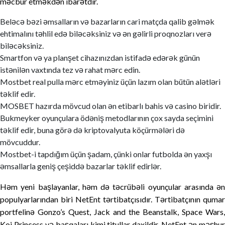
məcbur etməkdən ibarətdir.
Beləcə bəzi əmsalların və bazarların cari matçda qalib gəlmək
ehtimalını təhlil edə biləcəksiniz və ən gəlirli proqnozları verə
biləcəksiniz.
Smartfon və ya planşet cihazınızdan istifadə edərək günün
istənilən vaxtında tez və rahat mərc edin.
Mostbet real pulla mərc etməyiniz üçün lazım olan bütün alətləri
təklif edir.
MOSBET hazırda mövcud olan ən etibarlı bahis və casino biridir.
Bukmeyker oyunçulara ödəniş metodlarının çox sayda seçimini
təklif edir, buna görə də kriptovalyuta köçürmələri də
mövcuddur.
Mostbet-i tapdığım üçün şadam, çünki onlar futbolda ən yaxşı
əmsallarla geniş çeşiddə bazarlar təklif edirlər.
Həm yeni başlayanlar, həm də təcrübəli oyunçular arasında ən
populyarlarından biri NetEnt tərtibatçısıdır. Tərtibatçının qumar
portfelinə Gonzo’s Quest, Jack and the Beanstalk, Space Wars,
Koi Princess və başqaları kimi titullar daxildir. NetEnt ən məşhur