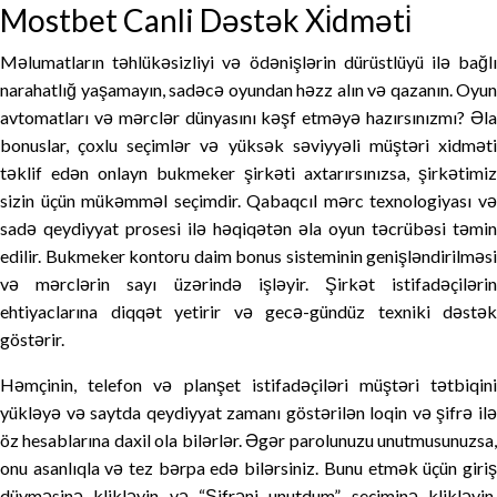
Mostbet Canli Dəstək Xi̇dməti̇
Məlumatların təhlükəsizliyi və ödənişlərin dürüstlüyü ilə bağlı
narahatlığ yaşamayın, sadəcə oyundan həzz alın və qazanın. Oyun
avtomatları və mərclər dünyasını kəşf etməyə hazırsınızmı? Əla
bonuslar, çoxlu seçimlər və yüksək səviyyəli müştəri xidməti
təklif edən onlayn bukmeker şirkəti axtarırsınızsa, şirkətimiz
sizin üçün mükəmməl seçimdir. Qabaqcıl mərc texnologiyası və
sadə qeydiyyat prosesi ilə həqiqətən əla oyun təcrübəsi təmin
edilir. Bukmeker kontoru daim bonus sisteminin genişləndirilməsi
və mərclərin sayı üzərində işləyir. Şirkət istifadəçilərin
ehtiyaclarına diqqət yetirir və gecə-gündüz texniki dəstək
göstərir.
Həmçinin, telefon və planşet istifadəçiləri müştəri tətbiqini
yükləyə və saytda qeydiyyat zamanı göstərilən loqin və şifrə ilə
öz hesablarına daxil ola bilərlər. Əgər parolunuzu unutmusunuzsa,
onu asanlıqla və tez bərpa edə bilərsiniz. Bunu etmək üçün giriş
düyməsinə klikləyin və “Şifrəni unutdum” seçiminə klikləyin.