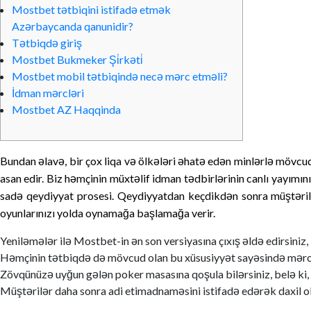
Mostbet tətbiqini istifadə etmək
Azərbaycanda qanunidir?
Tətbiqdə giriş
Mostbet Bukmeker Şi̇rkəti̇
Mostbet mobil tətbiqində necə mərc etməli?
İdman mərcləri
Mostbet AZ Haqqinda
Bundan əlavə, bir çox liqa və ölkələri əhatə edən minlərlə mövcud 
asan edir. Biz həmçinin müxtəlif idman tədbirlərinin canlı yayımını
sadə qeydiyyat prosesi. Qeydiyyatdan keçdikdən sonra müştəril
oyunlarınızı yolda oynamağa başlamağa verir.
Yeniləmələr ilə Mostbet-in ən son versiyasına çıxış əldə edirsiniz, b
Həmçinin tətbiqdə də mövcud olan bu xüsusiyyət sayəsində mərcçi
Zövqünüzə uyğun gələn poker masasına qoşula bilərsiniz, belə k
Müştərilər daha sonra adi etimadnaməsini istifadə edərək daxil o