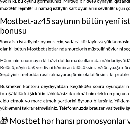
yəqin ki, bu oyunu görmüsünüz. Mütləq bir dəfə oynayın, qazandıqd
müxtəlif rejimləri sınamaq istəyən kart oyunlarını sevənlər üçün 
Mostbet-az45 saytının bütün yeni is
bonusu
Sonra isə istədiyiniz oyunu seçin, sadəcə klikləyin və yüklənməs
olar ki, bütün Mostbet slotlarında mərclərin müxtəlif növlərini seç
Həmcinin, unutmayın ki, bəzi doldurma üsullarında məhdudiyyətlər
Beləcə, nəyin baş verdiyini həmin an biləcəksiniz və ən yaxşı mərc
Seçdiyiniz metoddan asılı olmayaraq əmin ola bilərsiniz ki, probl
Bukmeker kontoru qeydiyyatdan keçdikdən sonra oyunçuların h
fotoşəkillərini şirkətin təhlükəsizlik xidmətinin elektron poçtu
əldə etmək və mərc etmək şərtlərini öyrənə bilərsiniz. Yüklə
yükləməni təkrar etməlisiniz. Telefonunuzda brauzer vasitəsilə işə
🎁 Mostbet hər hansı promosyonlar və