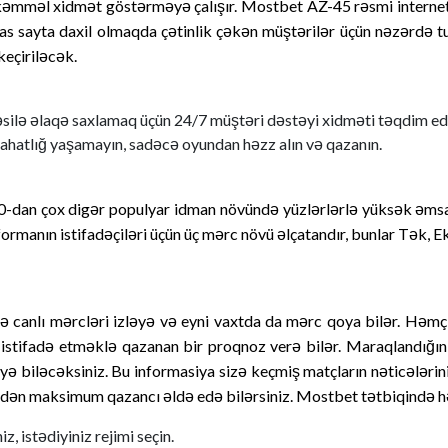
əl xidmət göstərməyə çalışır. Mostbet AZ-45 rəsmi internet saytı
 sayta daxil olmaqda çətinlik çəkən müştərilər üçün nəzərdə tut
keçiriləcək.
əsilə əlaqə saxlamaq üçün 24/7 müştəri dəstəyi xidməti təqdim edi
arahatlığ yaşamayın, sadəcə oyundan həzz alın və qazanın.
-dan çox digər populyar idman növündə yüzlərlərlə yüksək əmsalı 
manın istifadəçiləri üçün üç mərc növü əlçatandır, bunlar Tək, Ek
ilə canlı mərcləri izləyə və eyni vaxtda da mərc qoya bilər. Hə
stifadə etməklə qazanan bir proqnoz verə bilər. Maraqlandığınız 
ləyə biləcəksiniz. Bu informasiya sizə keçmiş matçların nəticələ
zdən maksimum qazancı əldə edə bilərsiniz. Mostbet tətbiqində hə
 istədiyiniz rejimi seçin.