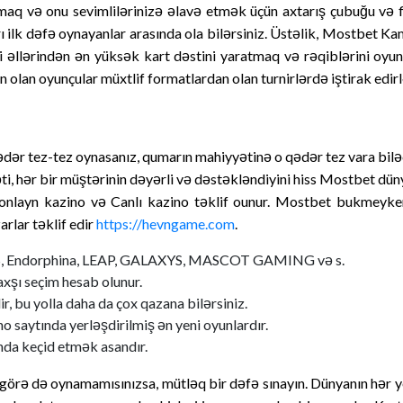
q və onu sevimlilərinizə əlavə etmək üçün axtarış çubuğu və fil
ı ilk dəfə oynayanlar arasında ola bilərsiniz. Üstəlik, Mostbet Kam
i əllərindən ən yüksək kart dəstini yaratmaq və rəqiblərini o
 olan oyunçular müxtlif formatlardan olan turnirlərdə iştirak edirl
ədər tez-tez oynasanız, qumarın mahiyyətinə o qədər tez vara bil
i, hər bir müştərinin dəyərli və dəstəkləndiyini hiss Mostbet dü
 onlayn kazino və Canlı kazino təklif ounur. Mostbet bukmeyke
arlar təklif edir
https://hevngame.com
.
OAKS, Endorphina, LEAP, GALAXYS, MASCOT GAMING və s.
şı seçim hesab olunur.
 bu yolla daha da çox qazana bilərsiniz.
 saytında yerləşdirilmiş ən yeni oyunlardır.
nda keçid etmək asandır.
örə də oynamamısınızsa, mütləq bir dəfə sınayın. Dünyanın hər yer