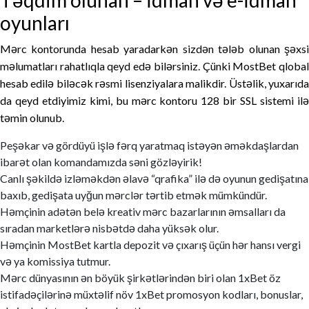
Təqdim olunan – İdman və e-İdman
oyunları
Mərc kontorunda hesab yaradarkən sizdən tələb olunan şəxsi
məlumatları rahatlıqla qeyd edə bilərsiniz. Çünki MostBet qlobal
hesab edilə biləcək rəsmi lisenziyalara malikdir. Üstəlik, yuxarıda
da qeyd etdiyimiz kimi, bu mərc kontoru 128 bir SSL sistemi ilə
təmin olunub.
Peşəkar və gördüyü işlə fərq yaratmaq istəyən əməkdaşlardan
ibarət olan komandamızda səni gözləyirik!
Canlı şəkildə izləməkdən əlavə “qrafika” ilə də oyunun gedişatına
baxıb, gedişata uyğun mərclər tərtib etmək mümkündür.
Həmçinin adətən belə kreativ mərc bazarlarının əmsalları da
sıradan marketlərə nisbətdə daha yüksək olur.
Həmçinin MostBet kartla depozit və çıxarış üçün hər hansı vergi
və ya komissiya tutmur.
Mərc dünyasının ən böyük şirkətlərindən biri olan 1xBet öz
istifadəçilərinə müxtəlif növ 1xBet promosyon kodları, bonuslar,