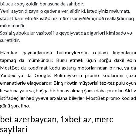
biləcək xoş gəldin bonusuna da sahibdir.
Yəni, saytın dizaynı o qədər əlverişlidir ki, istədiyiniz məlumatı,
statistikanı, etmək istədiniz mərci saniyələr içində reallaşdırmaq
mümkündür.
Sosial şəbəkələr vasitəsi ilə qeydiyyat da digərləri kimi sadə və
sürətlidir.
Həmkar qaynaqlarında bukmeykerdən reklam kuponlarını
tapmaq da mümkündür. Bunu etmək üçün sorğu daxil edin
MostBet-də təqdimat kodu axtarış motorlarından birinə, ya da
Yandex ya da Google. Bukmeykerin promo kodlarının çoxu
əmanətlərlə əlaqədardır. Bir şirkətin müştərisi tez-tez pulu oyun
hesabına yatırsa, başqa bir bonus almaq şansı daha çox olur. Aktiv
istifadəçilər hədiyyəyə arxalana bilərlər MostBet promo kod ad
günü şərəfinə.
bet azerbaycan, 1xbet az, merc
saytlari