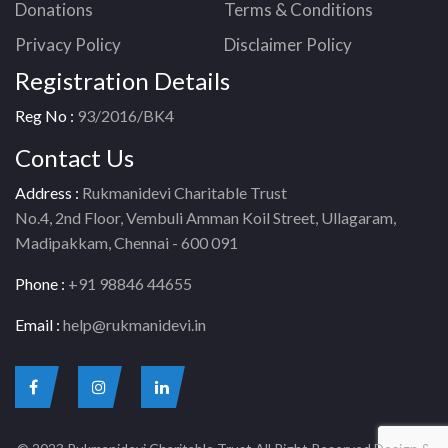
Donations
Terms & Conditions
Privacy Policy
Disclaimer Policy
Registration Details
Reg No :
93/2016/BK4
Contact Us
Address :
Rukmanidevi Charitable Trust
No.4, 2nd Floor, Vembuli Amman Koil Street, Ullagaram,
Madipakkam, Chennai - 600 091
Phone :
+91 98846 44655
Email :
help@rukmanidevi.in