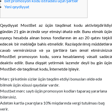
Bet promosyon kodu istifadəsi üçün şərtlər
Yeni qeydiyyat
Qeydiyyat MostBet az üçün təqdimat kodu aktivləşdirildiyi
gündən 21 gün ərzində seyr etməyi əhatə edir. Bunu etmək üçün
oyunçu hesabda alınan bonus fondlarının ən azı 20 qatını təşkil
edəcək bir məbləğə bahis etməlidir. Razılaşdırılmış müddətlərə
cavab vermirsinizsə və ya şərtlərə tam əməl etmirsinizsə
MostBet promosyon kodu, sonra hesablanmış vəsait sadəcə
deaktiv edilir. Buna diqqət yetirmək lazımdır deyil bu gün üçün
MostBet-də təqdimat kodu, İnternetdə işləyir.
Mərc şirkətinin sizlər üçün təqdim etdiyi bonusları əldə edə
bilmək üçün xüsusi qaydalar vardır.
Mostbet mərc saytı üçün promosyon kodları taparaq yararlana
bilərsiniz.
Adətən kartla çıxarışlara 10% miqdarında vergi tutulması baş
verir.