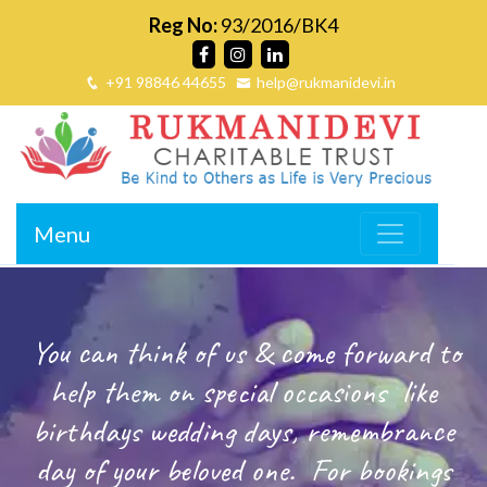
Reg No:
93/2016/BK4
+91 98846 44655
help@rukmanidevi.in
Menu
You can think of us & come forward to
help them on special occasions
like
birthdays wedding days, remembrance
day of your beloved one.
For bookings