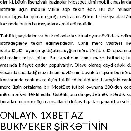
olar ki, bütün lisenziyalı kazinolar Mostbet kimi mobil cihazlarda
istifadə üçün mobile yukle app təklif edir. Bu cür müasir
texnologiyalar qumara girişi xeyli asanlaşdırır. Lisenziya alarkən
kazinoda bütün bu meyarlara əməl edilməlidir.
Təbii ki, saytda bu və bu kimi onlarla virtual oyun növü də təqdim
istifadəçilərə təklif edilməkdədir. Canlı mərc vasitəsi ilə
istifadəçilər oyunun gedişatına uyğun mərc tərtib edə, qazanma
ehtimalını artıra bilər. Bu səbəbdən canlı mərc istifadəçilər
arasında kifayət qədər populyardır. Əlavə olaraq qeyd edək ki,
yuxarıda sadaladığımız idman növlərinin böyük bir qismi bu mərc
kontorunda canlı mərc üçün təklif edilməkdədir. Həmçinin canlı
mərc üçün ortalama bir MostBet futbol oyununa 200-dən çox
mərc marketi təklif edilir. Üstəlik, onu da qeyd etmək istərdik ki,
burada canlı mərc üçün əmsallar da kifayət qədər qənaətbəxşdir.
ONLAYN 1XBET AZ
BUKMEKER ŞİRKƏTİNİN