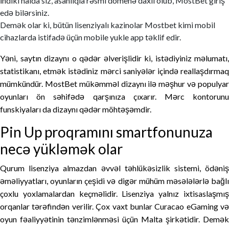
İndiki halda siz, asanlıqla rəsmi domenə daxil olub, MostBet giriş
edə bilərsiniz.
Demək olar ki, bütün lisenziyalı kazinolar Mostbet kimi mobil
cihazlarda istifadə üçün mobile yukle app təklif edir.
Yəni, saytın dizaynı o qədər əlverişlidir ki, istədiyiniz məlumatı,
statistikanı, etmək istədiniz mərci saniyələr içində reallaşdırmaq
mümkündür. MostBet mükəmməl dizaynı ilə məşhur və populyar
oyunları ön səhifədə qarşınıza çıxarır. Mərc kontorunu
funskiyaları da dizaynı qədər möhtəşəmdir.
Pin Up proqramını smartfonunuza
necə yükləmək olar
Qurum lisenziya almazdan əvvəl təhlükəsizlik sistemi, ödəniş
əməliyyatları, oyunların çeşidi və digər mühüm məsələlərlə bağlı
çoxlu yoxlamalardan keçməlidir. Lisenziya yalnız ixtisaslaşmış
orqanlar tərəfindən verilir. Çox vaxt bunlar Curacao eGaming və
oyun fəaliyyətinin tənzimlənməsi üçün Malta şirkətidir. Demək