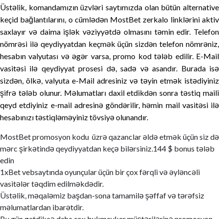
Üstəlik, komandamızın üzvləri saytımızda olan bütün alternative
keçid bağlantılarını, o cümlədən MostBet zerkalo linklərini aktiv
saxlayır və daima işlək vəziyyətdə olmasını təmin edir. Telefon
nömrəsi ilə qeydiyyatdan keçmək üçün sizdən telefon nömrəniz,
hesabın valyutası və əgər varsa, promo kod tələb edilir. E-Mail
vasitəsi ilə qeydiyyat prosesi də, sadə və asandır. Burada isə
sizdən, ölkə, valyuta e-Mail adresiniz və təyin etmək istədiyiniz
şifrə tələb olunur. Məlumatları daxil etdikdən sonra təstiq maili
qeyd etdiyiniz e-mail adresinə göndərilir, həmin mail vasitəsi ilə
hesabınızı təstiqləməyiniz tövsiyə olunandır.
MostBet promosyon kodu üzrə qazanclar əldə etmək üçün siz də
mərc şirkətində qeydiyyatdan keçə bilərsiniz.144 $ bonus tələb
edin
1xBet vebsaytında oyunçular üçün bir çox fərqli və əyləncəli
vasitələr təqdim edilməkdədir.
Üstəlik, məqaləmiz başdan-sona tamamilə şəffaf və tərəfsiz
məlumatlardan ibarətdir.
Bu gün getdikcə daha çox bukmeyker müştərilərinə promosyon