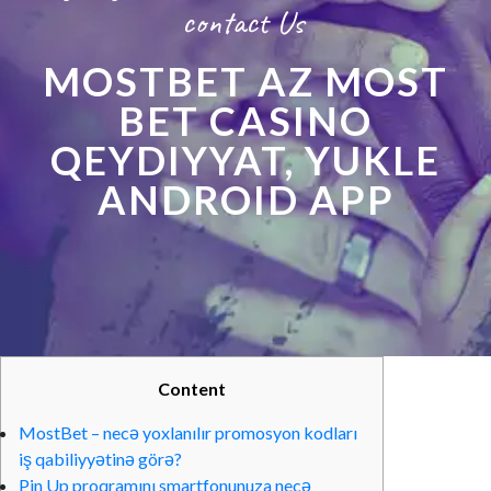
contact Us
MOSTBET AZ MOST
BET CASINO
QEYDIYYAT, YUKLE
ANDROID APP
Content
MostBet – necə yoxlanılır promosyon kodları
iş qabiliyyətinə görə?
Pin Up proqramını smartfonunuza necə