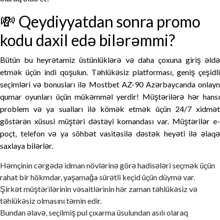
💸 Qeydiyyatdan sonra promo
kodu daxil edə bilərəmmi?
Bütün bu heyrətamiz üstünlüklərə və daha çoxuna giriş əldə
etmək üçün indi qoşulun. Təhlükəsiz platforması, geniş çeşidli
seçimləri və bonusları ilə Mostbet AZ-90 Azərbaycanda onlayn
qumar oyunları üçün mükəmməl yerdir! Müştərilərə hər hansı
problem və ya sualları ilə kömək etmək üçün 24/7 xidmət
göstərən xüsusi müştəri dəstəyi komandası var. Müştərilər e-
poçt, telefon və ya söhbət vasitəsilə dəstək heyəti ilə əlaqə
saxlaya bilərlər.
Həmçinin cərgədə idman növlərinə görə hadisələri seçmək üçün
rahat bir hökmdar, yaşamağa sürətli keçid üçün düymə var.
Şirkət müştərilərinin vəsaitlərinin hər zaman təhlükəsiz və
təhlükəsiz olmasını təmin edir.
Bundan əlavə, seçilmiş pul çıxarma üsulundan asılı olaraq