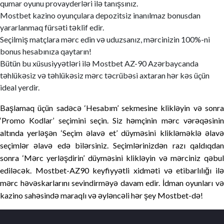
qumar oyunu provayderləri ilə tanışsınız.
Mostbet kazino oyunçulara depozitsiz inanılmaz bonusdan
yararlanmaq fürsəti təklif edir.
Seçilmiş matçlara mərc edin və uduzsanız, mərcinizin 100%-ni
bonus hesabınıza qaytarın!
Bütün bu xüsusiyyətləri ilə Mostbet AZ-90 Azərbaycanda
təhlükəsiz və təhlükəsiz mərc təcrübəsi axtaran hər kəs üçün
ideal yerdir.
Başlamaq üçün sadəcə ‘Hesabım’ sekmesine klikləyin və sonra
‘Promo Kodlar’ seçimini seçin. Siz həmçinin mərc vərəqəsinin
altında yerləşən ‘Seçim əlavə et’ düyməsini klikləməklə əlavə
seçimlər əlavə edə bilərsiniz. Seçimlərinizdən razı qaldıqdan
sonra ‘Mərc yerləşdirin’ düyməsini klikləyin və mərciniz qəbul
ediləcək. Mostbet-AZ90 keyfiyyətli xidməti və etibarlılığı ilə
mərc həvəskarlarını sevindirməyə davam edir. İdman oyunları və
kazino sahəsində maraqlı və əyləncəli hər şey Mostbet-də!