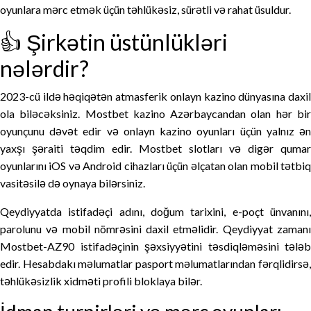
oyunlara mərc etmək üçün təhlükəsiz, sürətli və rahat üsuldur.
👍 Şirkətin üstünlükləri
nələrdir?
2023-cü ildə həqiqətən atmasferik onlayn kazino dünyasına daxil
ola biləcəksiniz. Mostbet kazino Azərbaycandan olan hər bir
oyunçunu dəvət edir və onlayn kazino oyunları üçün yalnız ən
yaxşı şəraiti təqdim edir. Mostbet slotları və digər qumar
oyunlarını iOS və Android cihazları üçün əlçatan olan mobil tətbiq
vasitəsilə də oynaya bilərsiniz.
Qeydiyyatda istifadəçi adını, doğum tarixini, e-poçt ünvanını,
parolunu və mobil nömrəsini daxil etməlidir. Qeydiyyat zamanı
Mostbet-AZ90 istifadəçinin şəxsiyyətini təsdiqləməsini tələb
edir. Hesabdakı məlumatlar pasport məlumatlarından fərqlidirsə,
təhlükəsizlik xidməti profili bloklaya bilər.