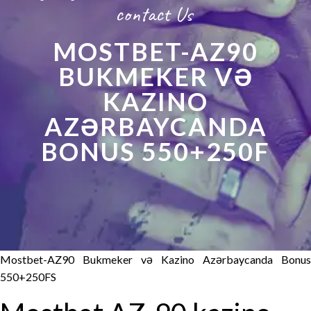
contact Us
MOSTBET-AZ90
BUKMEKER VƏ
KAZINO
AZƏRBAYCANDA
BONUS 550+250F
Mostbet-AZ90 Bukmeker və Kazino Azərbaycanda Bonus
550+250FS