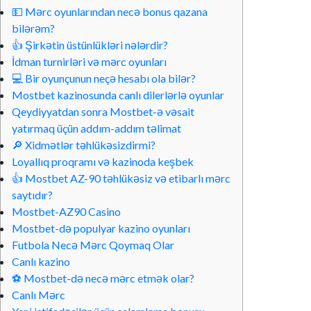
💵 Mərc oyunlarından necə bonus qazana
bilərəm?
👍 Şirkətin üstünlükləri nələrdir?
İdman turnirləri və mərc oyunları
💻 Bir oyunçunun neçə hesabı ola bilər?
Mostbet kazinosunda canlı dilerlərlə oyunlar
Qeydiyyatdan sonra Mostbet-ə vəsait
yatırmaq üçün addım-addım təlimat
🔎 Xidmətlər təhlükəsizdirmi?
Loyallıq proqramı və kazinoda keşbek
👍 Mostbet AZ-90 təhlükəsiz və etibarlı mərc
saytıdır?
Mostbet-AZ90 Casino
Mostbet-də populyar kazino oyunları
Futbola Necə Mərc Qoymaq Olar
Canlı kazino
⚽ Mostbet-də necə mərc etmək olar?
Canlı Mərc