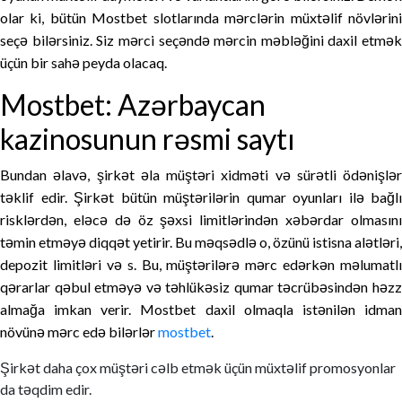
olar ki, bütün Mostbet slotlarında mərclərin müxtəlif növlərini
seçə bilərsiniz. Siz mərci seçəndə mərcin məbləğini daxil etmək
üçün bir sahə peyda olacaq.
Mostbet: Azərbaycan
kazinosunun rəsmi saytı
Bundan əlavə, şirkət əla müştəri xidməti və sürətli ödənişlər
təklif edir. Şirkət bütün müştərilərin qumar oyunları ilə bağlı
risklərdən, eləcə də öz şəxsi limitlərindən xəbərdar olmasını
təmin etməyə diqqət yetirir. Bu məqsədlə o, özünü istisna alətləri,
depozit limitləri və s. Bu, müştərilərə mərc edərkən məlumatlı
qərarlar qəbul etməyə və təhlükəsiz qumar təcrübəsindən həzz
almağa imkan verir. Mostbet daxil olmaqla istənilən idman
növünə mərc edə bilərlər
mostbet
.
Şirkət daha çox müştəri cəlb etmək üçün müxtəlif promosyonlar
da təqdim edir.