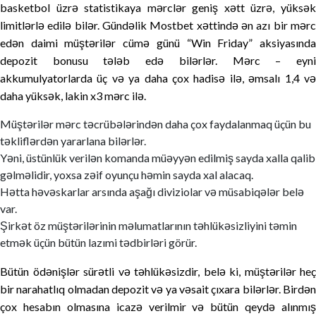
basketbol üzrə statistikaya mərclər geniş xətt üzrə, yüksək
limitlərlə edilə bilər. Gündəlik Mostbet xəttində ən azı bir mərc
edən daimi müştərilər cümə günü “Win ​​​​Friday” aksiyasında
depozit bonusu tələb edə bilərlər. Mərc – eyni
akkumulyatorlarda üç və ya daha çox hadisə ilə, əmsalı 1,4 və
daha yüksək, lakin x3 mərc ilə.
Müştərilər mərc təcrübələrindən daha çox faydalanmaq üçün bu
təkliflərdən yararlana bilərlər.
Yəni, üstünlük verilən komanda müəyyən edilmiş sayda xalla qalib
gəlməlidir, yoxsa zəif oyunçu həmin sayda xal alacaq.
Hətta həvəskarlar arsında aşağı diviziolar və müsabiqələr belə
var.
Şirkət öz müştərilərinin məlumatlarının təhlükəsizliyini təmin
etmək üçün bütün lazımi tədbirləri görür.
Bütün ödənişlər sürətli və təhlükəsizdir, belə ki, müştərilər heç
bir narahatlıq olmadan depozit və ya vəsait çıxara bilərlər. Birdən
çox hesabın olmasına icazə verilmir və bütün qeydə alınmış