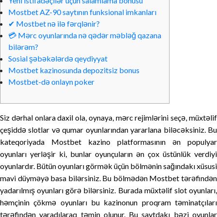
Yeni istifadəçilər üçün salamlama bonusu
Mostbet AZ-90 saytının funksional imkanları
✔ Mostbet nə ilə fərqlənir?
💳 Mərc oyunlarında nə qədər məbləğ qazana
bilərəm?
Sosial şəbəkələrdə qeydiyyat
Mostbet kazinosunda depozitsiz bonus
Mostbet-də onlayn poker
Siz dərhal onlara daxil ola, oynaya, mərc rejimlərini seçə, müxtəlif
çeşiddə slotlar və qumar oyunlarından yararlana biləcəksiniz. Bu
kateqoriyada Mostbet kazino platformasının ən populyar
oyunları yerləşir ki, bunlar oyunçuların ən çox üstünlük verdiyi
oyunlardır. Bütün oyunları görmək üçün bölmənin sağındakı xüsusi
mavi düyməyə basa bilərsiniz. Bu bölmədən Mostbet tərəfindən
yadarılmış oyunları görə bilərsiniz. Burada müxtəlif slot oyunları,
həmçinin çökmə oyunları bu kazinonun proqram təminatçıları
tərəfindən yaradılaraq təmin olunur. Bu saytdakı bəzi oyunlar