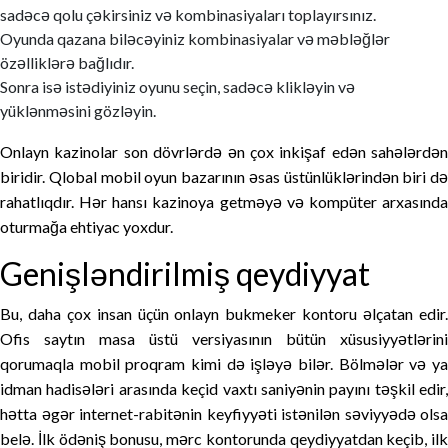
sadəcə qolu çəkirsiniz və kombinasiyaları toplayırsınız.
Oyunda qazana biləcəyiniz kombinasiyalar və məbləğlər
özəlliklərə bağlıdır.
Sonra isə istədiyiniz oyunu seçin, sadəcə klikləyin və
yüklənməsini gözləyin.
Onlayn kazinolar son dövrlərdə ən çox inkişaf edən sahələrdən
biridir. Qlobal mobil oyun bazarının əsas üstünlüklərindən biri də
rahatlıqdır. Hər hansı kazinoya getməyə və kompüter arxasında
oturmağa ehtiyac yoxdur.
Genişləndirilmiş qeydiyyat
Bu, daha çox insan üçün onlayn bukmeker kontoru əlçatan edir.
Ofis saytın masa üstü versiyasının bütün xüsusiyyətlərini
qorumaqla mobil proqram kimi də işləyə bilər. Bölmələr və ya
idman hadisələri arasında keçid vaxtı saniyənin payını təşkil edir,
hətta əgər internet-rabitənin keyfiyyəti istənilən səviyyədə olsa
belə. İlk ödəniş bonusu, mərc kontorunda qeydiyyatdan keçib, ilk