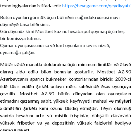
texnologiyalardan istifadə edir
https://hevngame.com/qeydiyyat/
.
Bütün oyunları görmək üçün bölmənin sağındakı xüsusi mavi
düyməyə basa bilərsiniz.
Gördüyünüz kimi Mostbet kazino hesaba pul qoymaq üçün heç
bir komissya tutmur.
Qumar oyunçususunuzsa və kart oyunlarını sevirsinizsə,
oynamağa çalışın.
Mötərizədə manatla doldurulma üçün minimum limitlər və əlavə
olaraq əldə edilə bilən bonuslar göstərilir. Mostbet AZ-90
Azərbaycanın aparıcı bukmeker kontorlarından biridir. 2009-ci
ildə təsis edilən şirkət onlayn mərc sahəsində əsas oyunçuya
çevrilib. Mostbet AZ-90 bütün dünyadan olan oyunçuların
etimadını qazanmış sabit, yüksək keyfiyyətli məhsul və müştəri
xidmətləri şirkəti kimi özünü təsdiq etmişdir. Təyin olunmuş
vaxtda hesabını artır və mistik frispinlər, dəhşətli dərəcədə
yüksək fribetlər və ya depozitinin yüksək faizlərini hədiyyə
olaraq əldə et!