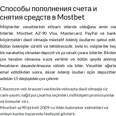
Способы пополнения счета и
снятия средств в Mostbet
Müştərilər vəsaitlərinin etibarlı əllərdə olduğuna əmin ola
bilərlər. Mostbet AZ-90 Visa, Mastercard, PayPal və bank
köçürmələri daxil olmaqla müxtəlif ödəniş üsullarını qəbul edir.
Bütün ödənişlər sürətli və təhlükəsizdir, belə ki, müştərilər heç
bir narahatlıq olmadan depozit və ya vəsait çıxara bilərlər. Birdən
çox hesabın olmasına icazə verilmir və bütün qeydə alınmış
hesabların dayandırılmasına səbəb ola bilər. Vəsaitlər uğurla
emal edildikdən sonra, əksər ödəniş üsulları üçün depozitlər
adətən 15 dəqiqədən çox çəkmir.
Cihazınızın veb brauzeri vasitəsilə vebsayta daxil olmaqla siz
canlı yayım, nağd pul çıxarma seçimləri, möhtəşəm promosyonlar
və bonuslar və s.
Mostbet-az90 şirkəti 2009-cu ildən bukmeker xidmətləri və
onlayn kazino bazarında fəaliyyət göstərir.