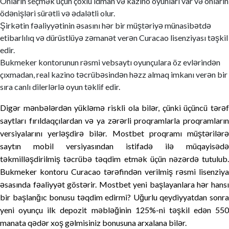
Onların seçmək üçün çoxlu idman və kazino oyunları var və onların
ödənişləri sürətli və ədalətli olur.
Şirkətin fəaliyyətinin əsasını hər bir müştəriyə münasibətdə
etibarlılıq və dürüstlüyə zəmanət verən Curacao lisenziyası təşkil
edir.
Bukmeker kontorunun rəsmi vebsaytı oyunçulara öz evlərindən
çıxmadan, real kazino təcrübəsindən həzz almaq imkanı verən bir
sıra canlı dilerlərlə oyun təklif edir.
Digər mənbələrdən yükləmə riskli ola bilər, çünki üçüncü tərəf
saytları fırıldaqçılardan və ya zərərli proqramlarla proqramların
versiyalarını yerləşdirə bilər. Mostbet proqramı müştərilərə
saytın mobil versiyasından istifadə ilə müqayisədə
təkmilləşdirilmiş təcrübə təqdim etmək üçün nəzərdə tutulub.
Bukmeker kontoru Curacao tərəfindən verilmiş rəsmi lisenziya
əsasında fəaliyyət göstərir. Mostbet yeni başlayanlara hər hansı
bir başlanğıc bonusu təqdim edirmi? Uğurlu qeydiyyatdan sonra
yeni oyunçu ilk depozit məbləğinin 125%-ni təşkil edən 550
manata qədər xoş gəlmisiniz bonusuna arxalana bilər.