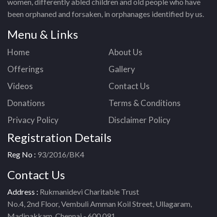
women, differently abled children and old people who have
been orphaned and forsaken, in orphanages identified by us.
Menu & Links
Home
About Us
Offerings
Gallery
Videos
Contact Us
Donations
Terms & Conditions
Privacy Policy
Disclaimer Policy
Registration Details
Reg No :
93/2016/BK4
Contact Us
Address :
Rukmanidevi Charitable Trust
No.4, 2nd Floor, Vembuli Amman Koil Street, Ullagaram,
Madipakkam, Chennai - 600 091