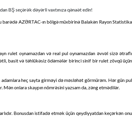
ndan BŞ seçərək dəyərli vaxtınıza qənaət edin!
. Bu barədə AZƏRTAC-ın bölgə müxbirinə Balakən Rayon Statistika
layn rulet oynamazdan və real pul oynamazdan əvvəl sizə ətraflı
tli, basit və təhlükəsiz ödəmələr birinci sinif bir rulet zövqü üçün
yən adamlara heç sayta girməyi də məsləhət görmürəm. Hər gün pul
lər. Mən onlara skaypın nömrəsini yazsam da, zəng etmədilər.
ibarlıdır. Bonusdan istifadə etmək üçün qeydiyyatdan keçərkən onu