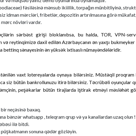
unur və məqsəd yalnız demo oyunlarında oynamaqdır.
iaceae) fəsiləsinə mənsub ikiillik, torpağın münbitliyinə, struktu
idman mərcləri, fribetlər, depozitin artırılmasına görə mükafat, 
 mərc növləri vardır.
ilərin sərbəst girişi bloklanıbsa, bu halda, TOR, VPN-serv
ə reytinqimizə daxil edilən Azərbaycanın ən yaxşı bukmeyker şir
a bettinq sənayesinin ən yüksək ixtisaslı nümayəndələridir.
tənilən vaxt lotereyalarda oynaya bilərsiniz. Müstəqil proqram h
ca siz bütün bankrollunuzu itirə bilərsiniz. Təcrübəli oyunçul
çinin, peşəkarlar bütün tirajlarda iştirak etməyi məsləhət görmü
bir neçəsinə baxaq.
una bənzər whatsapp , teleqram qrup və ya kanallardan uzaq olun !
bəsi ilə bitdi.
n püşkatmanın sonuna qədər gözləyin.