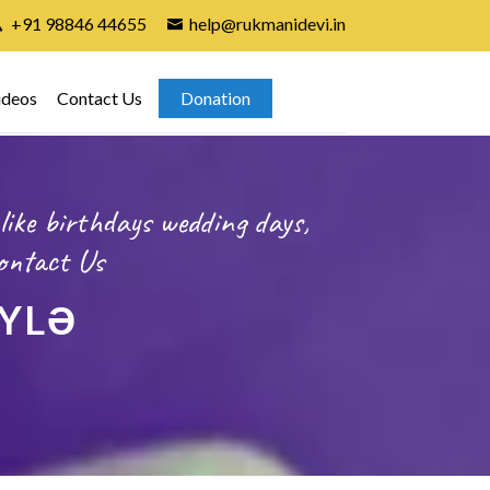
+91 98846 44655
help@rukmanidevi.in
ideos
Contact Us
Donation
like birthdays wedding days,
ontact Us
YLƏ