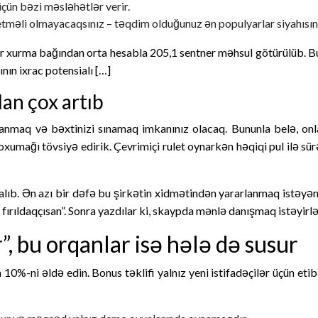
ün bəzi məsləhətlər verir.
etməli olmayacaqsınız – təqdim olduğunuz ən populyarlar siyahısı
ktar xurma bağından orta hesabla 205,1 sentner məhsul götürülüb
nın ixrac potensialı […]
an çox artıb
rlanmaq və bəxtinizi sınamaq imkanınız olacaq. Bununla belə, on
oxumağı tövsiyə edirik. Çevrimiçi rulet oynarkən həqiqi pul ilə sürə
qalıb. Ən azı bir dəfə bu şirkətin xidmətindən yararlanmaq istə
 fırıldaqçısan”. Sonra yazdılar ki, skaypda mənlə danışmaq istəyir
, bu orqanlar isə hələ də susur
10%-ni əldə edin. Bonus təklifi yalnız yeni istifadəçilər üçün et