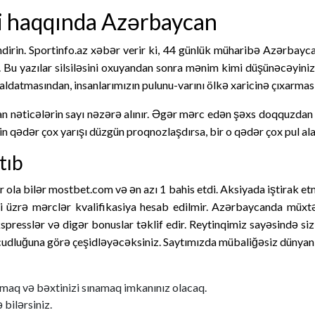
i haqqında Azərbaycan
ndirin. Sportinfo.az xəbər verir ki, 44 günlük müharibə Azərbaycan
Bu yazılar silsiləsini oxuyandan sonra mənim kimi düşünəcəyini
aldatmasından, insanlarımızın pulunu-varını ölkə xaricinə çıxarmas
nəticələrin sayı nəzərə alınır. Əgər mərc edən şəxs doqquzdan çox
zin qədər çox yarışı düzgün proqnozlaşdırsa, bir o qədər çox pul al
tıb
ər ola bilər mostbet.com və ən azı 1 bahis etdi. Aksiyada iştirak 
i üzrə mərclər kvalifikasiya hesab edilmir. Azərbaycanda müxtə
kspresslər və digər bonuslar təklif edir. Reytinqimiz sayəsində s
udluğuna görə çeşidləyəcəksiniz. Saytımızda mübaliğəsiz dünyanı
nmaq və bəxtinizi sınamaq imkanınız olacaq.
bilərsiniz.