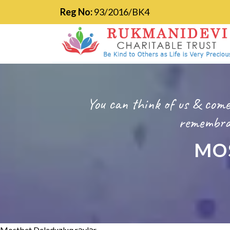
Reg No:
93/2016/BK4
You can think of us & come
remembran
MO
Mostbet Deleduzluq rəylər