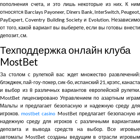
пополнения счета, и это лишь некоторые из них. К ним
относятся Barclays Payoneer, Diners Bank, InterSwitch, Peugeot,
PayExpert, Coventry Building Society и Evolution. Независимо
от того, какой вариант вы выберете, если вы готовы внести
депозит, см.
Техподдержка онлайн клуба
MostBet
За столом с рулеткой вас ждет множество развлечений:
блэкджек, пай-гоу-покер, сик-бо, испанский 21, крэпс, канаста
и выбор из 8 различных вариантов европейской рулетки.
MostBet лицензировано Управлением по азартным играм
Мальты и предлагает безопасную и надежную среду для
игроков.
mostbet casino
MostBet предлагает безопасную и
надежную среду для игроков с различными вариантами
депозита и вывода средств на выбор. Все игровые
автоматы MostBet созданы ведущим в отрасли игровым