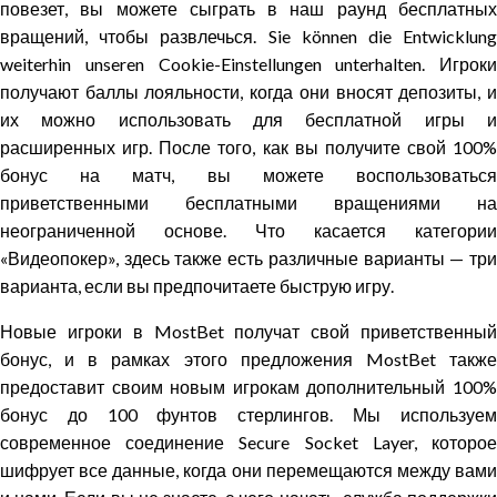
повезет, вы можете сыграть в наш раунд бесплатных
вращений, чтобы развлечься. Sie können die Entwicklung
weiterhin unseren Cookie-Einstellungen unterhalten. Игроки
получают баллы лояльности, когда они вносят депозиты, и
их можно использовать для бесплатной игры и
расширенных игр. После того, как вы получите свой 100%
бонус на матч, вы можете воспользоваться
приветственными бесплатными вращениями на
неограниченной основе. Что касается категории
«Видеопокер», здесь также есть различные варианты — три
варианта, если вы предпочитаете быструю игру.
Новые игроки в MostBet получат свой приветственный
бонус, и в рамках этого предложения MostBet также
предоставит своим новым игрокам дополнительный 100%
бонус до 100 фунтов стерлингов. Мы используем
современное соединение Secure Socket Layer, которое
шифрует все данные, когда они перемещаются между вами