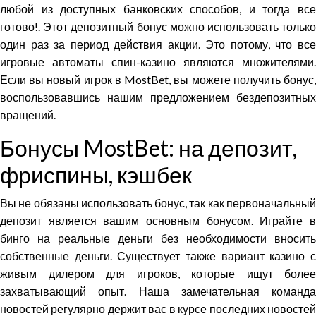
любой из доступных банковских способов, и тогда все
готово!. Этот депозитный бонус можно использовать только
один раз за период действия акции. Это потому, что все
игровые автоматы спин-казино являются множителями.
Если вы новый игрок в MostBet, вы можете получить бонус,
воспользовавшись нашим предложением бездепозитных
вращений.
Бонусы MostBet: на депозит,
фриспины, кэшбек
Вы не обязаны использовать бонус, так как первоначальный
депозит является вашим основным бонусом. Играйте в
бинго на реальные деньги без необходимости вносить
собственные деньги. Существует также вариант казино с
живым дилером для игроков, которые ищут более
захватывающий опыт. Наша замечательная команда
новостей регулярно держит вас в курсе последних новостей