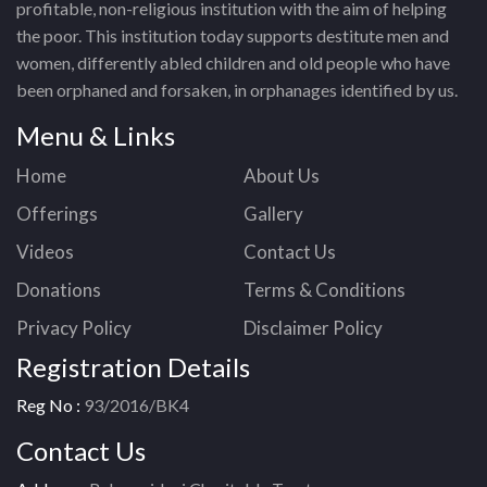
profitable, non-religious institution with the aim of helping
the poor. This institution today supports destitute men and
women, differently abled children and old people who have
been orphaned and forsaken, in orphanages identified by us.
Menu & Links
Home
About Us
Offerings
Gallery
Videos
Contact Us
Donations
Terms & Conditions
Privacy Policy
Disclaimer Policy
Registration Details
Reg No :
93/2016/BK4
Contact Us