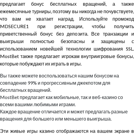
предлагает бонус бесплатных вращений, а также
ежемесячные турниры, поэтому вы никогда не почувствуете,
что вам не хватает наград. Используйте промокод
MDSECURE1 при регистрации, чтобы получить
приветственный бонус без депозита. Все транзакции и
выигрыши полностью безопасны и защищены с
использованием новейшей технологии шифрования SSL.
MostBet также предлагает игрокам внутриигровые бонусы,
которые побуждают их играть в игры.
Вы также можете воспользоваться нашим бонусом на
совпадение 99% и прогрессивным джекпотом для
бесплатных вращений.
MostBet предлагает как мобильные, так и веб-казино со
всеми вашими любимыми играми.
Каждое вращение отличается и может предлагать разные
вращения для большего или меньшего выигрыша.
Эти живые игры казино отображаются на вашем экране в