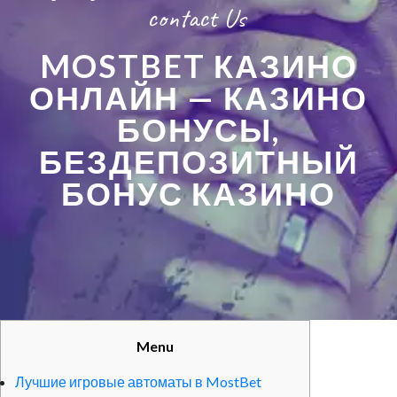
contact Us
MOSTBET КАЗИНО
ОНЛАЙН — КАЗИНО
БОНУСЫ,
БЕЗДЕПОЗИТНЫЙ
БОНУС КАЗИНО
Menu
Лучшие игровые автоматы в MostBet