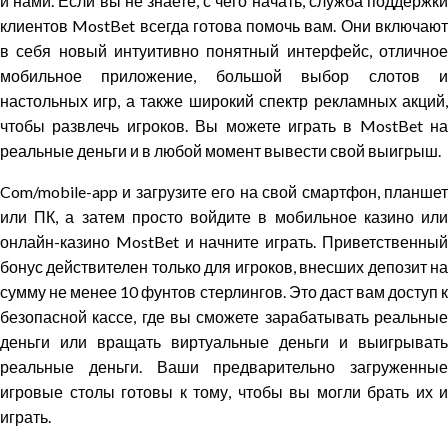
и нами. Если вы не знаете, с чего начать, служба поддержки
клиентов MostBet всегда готова помочь вам. Они включают
в себя новый интуитивно понятный интерфейс, отличное
мобильное приложение, большой выбор слотов и
настольных игр, а также широкий спектр рекламных акций,
чтобы развлечь игроков. Вы можете играть в MostBet на
реальные деньги и в любой момент вывести свой выигрыш.
Com/mobile-app и загрузите его на свой смартфон, планшет
или ПК, а затем просто войдите в мобильное казино или
онлайн-казино MostBet и начните играть. Приветственный
бонус действителен только для игроков, внесших депозит на
сумму не менее 10 фунтов стерлингов. Это даст вам доступ к
безопасной кассе, где вы сможете зарабатывать реальные
деньги или вращать виртуальные деньги и выигрывать
реальные деньги. Ваши предварительно загруженные
игровые столы готовы к тому, чтобы вы могли брать их и
играть.