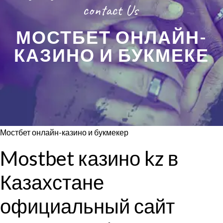
contact Us
МОСТБЕТ ОНЛАЙН-
КАЗИНО И БУКМЕКЕ
Мостбет онлайн-казино и букмекер
Mostbet казино kz в
Казахстане
официальный сайт