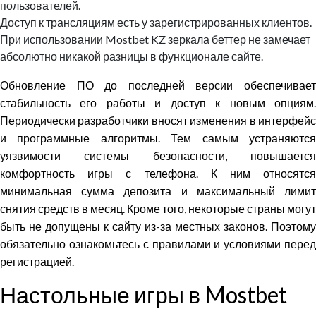
пользователей.
Доступ к трансляциям есть у зарегистрированных клиентов.
При использовании Mostbet KZ зеркала беттер не замечает
абсолютно никакой разницы в функционале сайте.
Обновление ПО до последней версии обеспечивает
стабильность его работы и доступ к новым опциям.
Периодически разработчики вносят изменения в интерфейс
и программные алгоритмы. Тем самым устраняются
уязвимости системы безопасности, повышается
комфортность игры с телефона. К ним относятся
минимальная сумма депозита и максимальный лимит
снятия средств в месяц. Кроме того, некоторые страны могут
быть не допущены к сайту из-за местных законов. Поэтому
обязательно ознакомьтесь с правилами и условиями перед
регистрацией.
Настольные игры в Mostbet