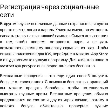
Регистрация через социальные
сети
В другом случае все личные данные сохраняются, и нужно
просто ввести логин и пароль. Клиенты имеют возможность
сделать ставку на взлетающий самолет. Смысл игры состоит
в том, чтобы вовремя остановить пари, и не дать
возможности летящему аппарату скрыться из глаз. Чтобы
скачать приложение для IOS, перейдите в магазин App Store
и оттуда возьмите нужную программу. Для клиентов нашего
mostbet apk ресурса она предоставляется бесплатно.
Бесплатные вращения – это еще один способ получить
больше от своих ставок. С помощью бесплатных вращений
вы можете вращать барабаны, чтобы потенциально
выиграть крупные призы. Бесплатные вращения обычно
предлагаются на слотах и других играх казино, поэтому в
поисках бонуса обязательно проверьте лучшие