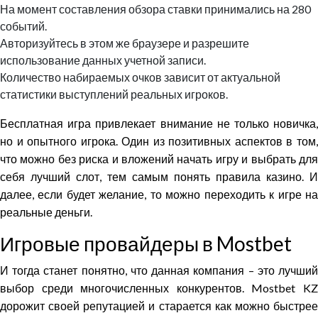
На момент составления обзора ставки принимались на 280
событий.
Авторизуйтесь в этом же браузере и разрешите
использование данных учетной записи.
Количество набираемых очков зависит от актуальной
статистики выступлений реальных игроков.
Бесплатная игра привлекает внимание не только новичка,
но и опытного игрока. Один из позитивных аспектов в том,
что можно без риска и вложений начать игру и выбрать для
себя лучший слот, тем самым понять правила казино. И
далее, если будет желание, то можно переходить к игре на
реальные деньги.
Игровые провайдеры в Mostbet
И тогда станет понятно, что данная компания – это лучший
выбор среди многочисленных конкурентов. Mostbet KZ
дорожит своей репутацией и старается как можно быстрее