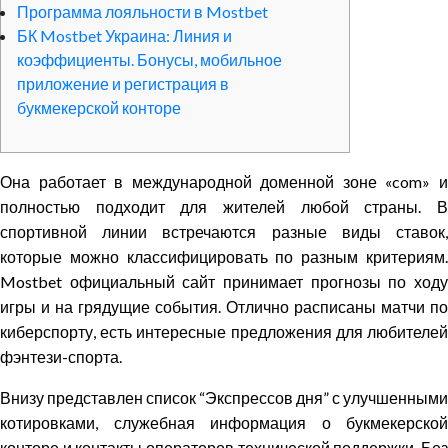
Программа лояльности в Mostbet
БК Mostbet Украина: Линия и
коэффициенты. Бонусы, мобильное
приложение и регистрация в
букмекерской конторе
Она работает в международной доменной зоне «com» и
полностью подходит для жителей любой страны. В
спортивной линии встречаются разные виды ставок,
которые можно классифицировать по разным критериям.
Mostbet официальный сайт принимает прогнозы по ходу
игры и на грядущие события. Отлично расписаны матчи по
киберспорту, есть интересные предложения для любителей
фэнтези-спорта.
Внизу представлен список “Экспрессов дня” с улучшенными
котировками, служебная информация о букмекерской
конторе и контакты операторов технической поддержки. Без