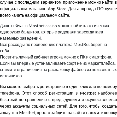
случае с последним вариантом приложение можно найти в
официальном магазине App Store. Для андроида ПО лучше
всего качать на официальном сайте.
Даже сейчас в Mostbet casino можно найти классических
одноруких бандитов, которые радовали завсегдатаев
наземных заведений.
Все расходы по проведению платежа MostBet берет на
себя.
Посетить личный кабинет игрока можно с ПК и смартфона.
Если вы впервые устанавливаете софт не из маркетплейса,
снимите ограничения на распаковку файлов из неизвестных
источников.
Вы можете выбрать регистрацию в один клик или по номеру
телефона. Этот способ регистрации в Mostbet наиболее
быстрый по сравнению с предыдущими и осуществляется
через аккаунты социальных сетей. Для того, чтобы создать
аккаунт в Mostbet, просто зайдите на сайт и нажмите кнопку