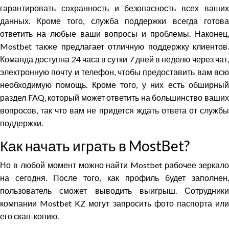
гарантировать сохранность и безопасность всех ваших
данных. Кроме того, служба поддержки всегда готова
ответить на любые ваши вопросы и проблемы. Наконец,
Mostbet также предлагает отличную поддержку клиентов.
Команда доступна 24 часа в сутки 7 дней в неделю через чат,
электронную почту и телефон, чтобы предоставить вам всю
необходимую помощь. Кроме того, у них есть обширный
раздел FAQ, который может ответить на большинство ваших
вопросов, так что вам не придется ждать ответа от службы
поддержки.
Как начать играть в MostBet?
Но в любой момент можно найти Mostbet рабочее зеркало
на сегодня. После того, как профиль будет заполнен,
пользователь сможет выводить выигрыш. Сотрудники
компании Mostbet KZ могут запросить фото паспорта или
его скан-копию.