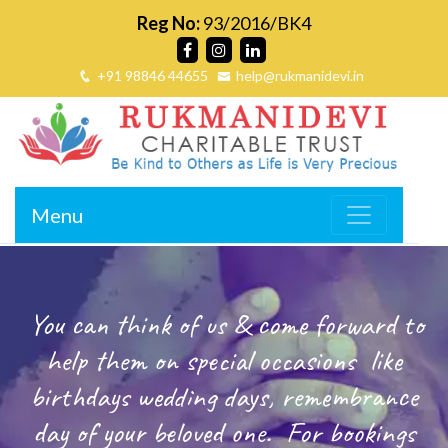
Reg No:
93/2016/BK4
+91 98846 44655
help@rukmanidevi.in
Menu
You can think of us & come forward to
help them on special occasions
like
birthdays wedding days, remembrance
day of your beloved one.
For bookings