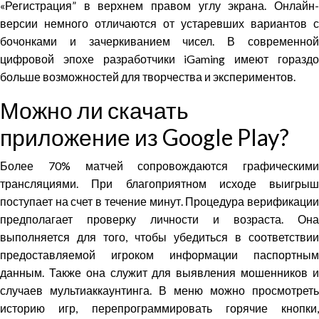
«Регистрация” в верхнем правом углу экрана. Онлайн-
версии немного отличаются от устаревших вариантов с
бочонками и зачеркиванием чисел. В современной
цифровой эпохе разработчики iGaming имеют гораздо
больше возможностей для творчества и экспериментов.
Можно ли скачать
приложение из Google Play?
Более 70% матчей сопровождаются графическими
трансляциями. При благоприятном исходе выигрыш
поступает на счет в течение минут. Процедура верификации
предполагает проверку личности и возраста. Она
выполняется для того, чтобы убедиться в соответствии
предоставляемой игроком информации паспортным
данным. Также она служит для выявления мошенников и
случаев мультиаккаунтинга. В меню можно просмотреть
историю игр, перепрограммировать горячие кнопки,