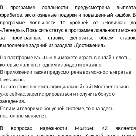
В программе лояльности предусмотрена выплата
фрибетов, эксклюзивные подарки и повышенный кэшбэк. В
программе лояльности 10 уровней от «Новичка» до
«Легенды». Повысить статус в программе лояльности можно
за проигранные ставки, депозиты, объем ставок,
выполнение заданий из раздела «Достижения».
На платформе Mostbet вы можете играть в онлайн-слоты,
которые являются одним из видов игр казино.
В приложении также предусмотрена возможность играть в
Live Casino.
Так что стоит посетить официальный сайт Мостбет казино
уже сейчас, зарегистрироваться и получить бонус от
заведения.
Если мы говорим о бонусной системе, то она здесь
постоянно меняется.
В вопросах надежности Mostbet KZ является
действительно лучшим решением. Каждый игрок может