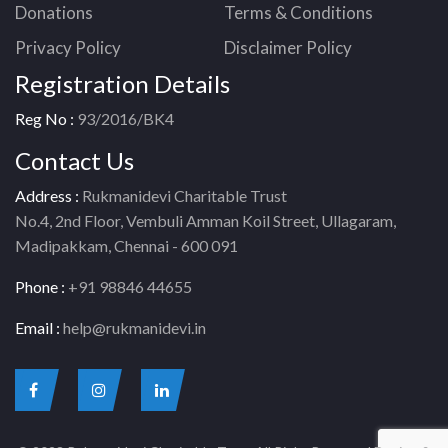
Donations
Terms & Conditions
Privacy Policy
Disclaimer Policy
Registration Details
Reg No :
93/2016/BK4
Contact Us
Address :
Rukmanidevi Charitable Trust
No.4, 2nd Floor, Vembuli Amman Koil Street, Ullagaram,
Madipakkam, Chennai - 600 091
Phone :
+91 98846 44655
Email :
help@rukmanidevi.in