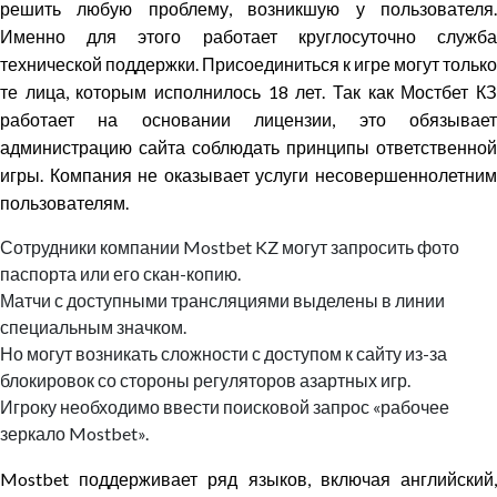
решить любую проблему, возникшую у пользователя.
Именно для этого работает круглосуточно служба
технической поддержки. Присоединиться к игре могут только
те лица, которым исполнилось 18 лет. Так как Мостбет КЗ
работает на основании лицензии, это обязывает
администрацию сайта соблюдать принципы ответственной
игры. Компания не оказывает услуги несовершеннолетним
пользователям.
Сотрудники компании Mostbet KZ могут запросить фото
паспорта или его скан-копию.
Матчи с доступными трансляциями выделены в линии
специальным значком.
Но могут возникать сложности с доступом к сайту из-за
блокировок со стороны регуляторов азартных игр.
Игроку необходимо ввести поисковой запрос «рабочее
зеркало Mostbet».
Mostbet поддерживает ряд языков, включая английский,