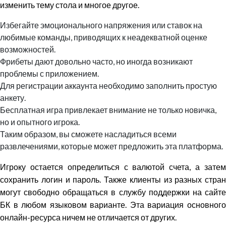
изменить тему стола и многое другое.
Избегайте эмоционального напряжения или ставок на
любимые команды, приводящих к неадекватной оценке
возможностей.
Фрибеты дают довольно часто, но иногда возникают
проблемы с приложением.
Для регистрации аккаунта необходимо заполнить простую
анкету.
Бесплатная игра привлекает внимание не только новичка,
но и опытного игрока.
Таким образом, вы сможете насладиться всеми
развлечениями, которые может предложить эта платформа.
Игроку остается определиться с валютой счета, а затем
сохранить логин и пароль. Также клиенты из разных стран
могут свободно обращаться в службу поддержки на сайте
БК в любом языковом варианте. Эта вариация основного
онлайн-ресурса ничем не отличается от других.