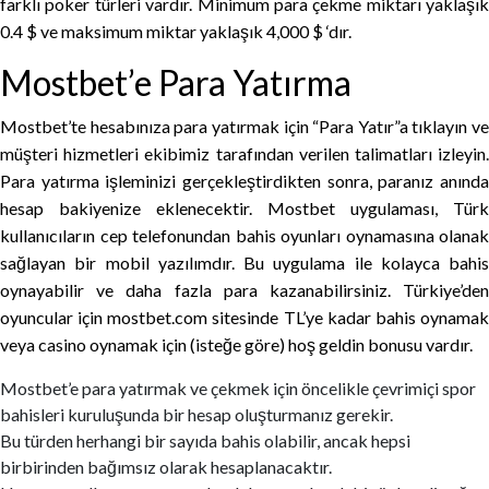
farklı poker türleri vardır. Minimum para çekme miktarı yaklaşık
0.4 $ ve maksimum miktar yaklaşık 4,000 $ ‘dır.
Mostbet’e Para Yatırma
Mostbet’te hesabınıza para yatırmak için “Para Yatır”a tıklayın ve
müşteri hizmetleri ekibimiz tarafından verilen talimatları izleyin.
Para yatırma işleminizi gerçekleştirdikten sonra, paranız anında
hesap bakiyenize eklenecektir. Mostbet uygulaması, Türk
kullanıcıların cep telefonundan bahis oyunları oynamasına olanak
sağlayan bir mobil yazılımdır. Bu uygulama ile kolayca bahis
oynayabilir ve daha fazla para kazanabilirsiniz. Türkiye’den
oyuncular için mostbet.com sitesinde TL’ye kadar bahis oynamak
veya casino oynamak için (isteğe göre) hoş geldin bonusu vardır.
Mostbet’e para yatırmak ve çekmek için öncelikle çevrimiçi spor
bahisleri kuruluşunda bir hesap oluşturmanız gerekir.
Bu türden herhangi bir sayıda bahis olabilir, ancak hepsi
birbirinden bağımsız olarak hesaplanacaktır.