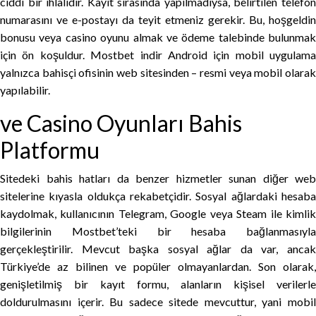
ciddi bir ihlalidir. Kayıt sırasında yapılmadıysa, belirtilen telefon
numarasını ve e-postayı da teyit etmeniz gerekir. Bu, hoşgeldin
bonusu veya casino oyunu almak ve ödeme talebinde bulunmak
için ön koşuldur. Mostbet indir Android için mobil uygulama
yalnızca bahisçi ofisinin web sitesinden – resmi veya mobil olarak
yapılabilir.
ve Casino Oyunları Bahis
Platformu
Sitedeki bahis hatları da benzer hizmetler sunan diğer web
sitelerine kıyasla oldukça rekabetçidir. Sosyal ağlardaki hesaba
kaydolmak, kullanıcının Telegram, Google veya Steam ile kimlik
bilgilerinin Mostbet’teki bir hesaba bağlanmasıyla
gerçekleştirilir. Mevcut başka sosyal ağlar da var, ancak
Türkiye’de az bilinen ve popüler olmayanlardan. Son olarak,
genişletilmiş bir kayıt formu, alanların kişisel verilerle
doldurulmasını içerir. Bu sadece sitede mevcuttur, yani mobil