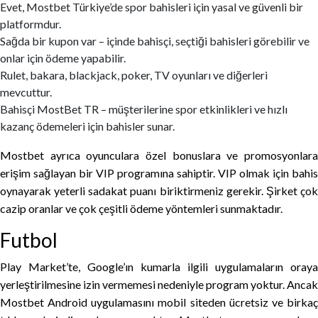
Evet, Mostbet Türkiye’de spor bahisleri için yasal ve güvenli bir
platformdur.
Sağda bir kupon var – içinde bahisçi, seçtiği bahisleri görebilir ve
onlar için ödeme yapabilir.
Rulet, bakara, blackjack, poker, TV oyunları ve diğerleri
mevcuttur.
Bahisçi MostBet TR – müşterilerine spor etkinlikleri ve hızlı
kazanç ödemeleri için bahisler sunar.
Mostbet ayrıca oyunculara özel bonuslara ve promosyonlara
erişim sağlayan bir VIP programına sahiptir. VIP olmak için bahis
oynayarak yeterli sadakat puanı biriktirmeniz gerekir. Şirket çok
cazip oranlar ve çok çeşitli ödeme yöntemleri sunmaktadır.
Futbol
Play Market’te, Google’ın kumarla ilgili uygulamaların oraya
yerleştirilmesine izin vermemesi nedeniyle program yoktur. Ancak
Mostbet Android uygulamasını mobil siteden ücretsiz ve birkaç