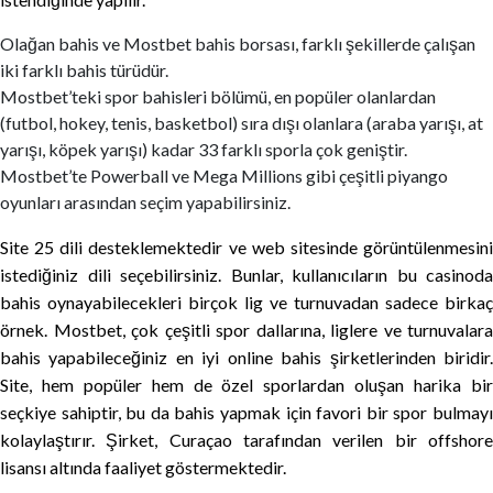
Olağan bahis ve Mostbet bahis borsası, farklı şekillerde çalışan
iki farklı bahis türüdür.
Mostbet’teki spor bahisleri bölümü, en popüler olanlardan
(futbol, hokey, tenis, basketbol) sıra dışı olanlara (araba yarışı, at
yarışı, köpek yarışı) kadar 33 farklı sporla çok geniştir.
Mostbet’te Powerball ve Mega Millions gibi çeşitli piyango
oyunları arasından seçim yapabilirsiniz.
Site 25 dili desteklemektedir ve web sitesinde görüntülenmesini
istediğiniz dili seçebilirsiniz. Bunlar, kullanıcıların bu casinoda
bahis oynayabilecekleri birçok lig ve turnuvadan sadece birkaç
örnek. Mostbet, çok çeşitli spor dallarına, liglere ve turnuvalara
bahis yapabileceğiniz en iyi online bahis şirketlerinden biridir.
Site, hem popüler hem de özel sporlardan oluşan harika bir
seçkiye sahiptir, bu da bahis yapmak için favori bir spor bulmayı
kolaylaştırır. Şirket, Curaçao tarafından verilen bir offshore
lisansı altında faaliyet göstermektedir.