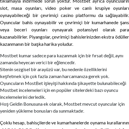
tıklamayla indirmede sorun yoktur. Mostbet ayrıca oyuncuların
slot, masa oyunları, video poker ve canlı krupiye oyunları
oynayabileceği bir çevrimiçi casino platformu da sağlayabilir.
Oyuncular bahis oynayabilir ve çevrimiçi bir kumarhanede şans
veya beceri oyunları oynayarak potansiyel olarak para
kazanabilirler. Piyangolar, çevrimiçi bahislerinizden ekstra ödüller
kazanmanın bir başka harika yoludur.
Mostbet kumar sadece para kazanmak için bir fırsat değil, aynı
zamanda heyecan verici bir eğlencedir.
Sitenin sezgisel bir arayüzü var, bu nedenle özelliklerini
keşfetmek için çok fazla zaman harcamanıza gerek yok.
Oyuncuların MostBet işleyişi hakkında şikayette bulunabileceği
Mostbet incelemeleri için en popüler sitelerdeki bazı oyuncu
incelemelerini derledik.
Hoş Geldin Bonusuna ek olarak, Mostbet mevcut oyuncular için
yeniden yükleme bonusları da sunmaktadır.
Çoklu hesap, bahisçilerde ve kumarhanelerde oynama kurallarının