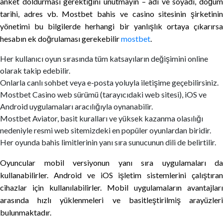
anket doldurması gerektiğini unutmayın – adı ve soyadı, doğum
tarihi, adres vb. Mostbet bahis ve casino sitesinin şirketinin
yönetimi bu bilgilerde herhangi bir yanlışlık ortaya çıkarırsa
hesabın ek doğrulaması gerekebilir
mostbet
.
Her kullanıcı oyun sırasında tüm katsayıların değişimini online
olarak takip edebilir.
Onlarla canlı sohbet veya e-posta yoluyla iletişime geçebilirsiniz.
Mostbet Casino web sürümü (tarayıcıdaki web sitesi), iOS ve
Android uygulamaları aracılığıyla oynanabilir.
Mostbet Aviator, basit kuralları ve yüksek kazanma olasılığı
nedeniyle resmi web sitemizdeki en popüler oyunlardan biridir.
Her oyunda bahis limitlerinin yanı sıra sunucunun dili de belirtilir.
Oyuncular mobil versiyonun yanı sıra uygulamaları da
kullanabilirler. Android ve iOS işletim sistemlerini çalıştıran
cihazlar için kullanılabilirler. Mobil uygulamaların avantajları
arasında hızlı yüklenmeleri ve basitleştirilmiş arayüzleri
bulunmaktadır.