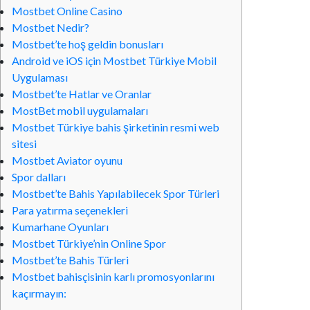
Mostbet Online Casino
Mostbet Nedir?
Mostbet’te hoş geldin bonusları
Android ve iOS için Mostbet Türkiye Mobil
Uygulaması
Mostbet’te Hatlar ve Oranlar
MostBet mobil uygulamaları
Mostbet Türkiye bahis şirketinin resmi web
sitesi
Mostbet Aviator oyunu
Spor dalları
Mostbet’te Bahis Yapılabilecek Spor Türleri
Para yatırma seçenekleri
Kumarhane Oyunları
Mostbet Türkiye’nin Online Spor
Mostbet’te Bahis Türleri
Mostbet bahisçisinin karlı promosyonlarını
kaçırmayın: