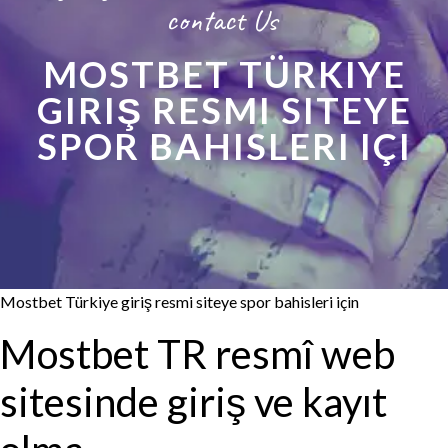
contact Us
MOSTBET TÜRKIYE
GIRIŞ RESMI SITEYE
SPOR BAHISLERI IÇI
Mostbet Türkiye giriş resmi siteye spor bahisleri için
Mostbet TR resmî web
sitesinde giriş ve kayıt