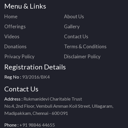
Menu & Links
Home
About Us
Offerings
Gallery
Videos
Contact Us
Donations
Terms & Conditions
Privacy Policy
Disclaimer Policy
Registration Details
Reg No :
93/2016/BK4
Contact Us
Address :
Rukmanidevi Charitable Trust
No.4, 2nd Floor, Vembuli Amman Koil Street, Ullagaram,
Madipakkam, Chennai - 600 091
Phone :
+91 98846 44655