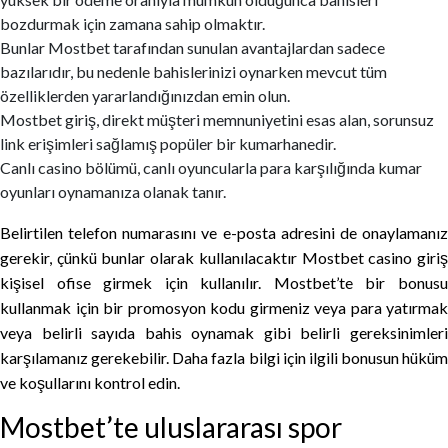
bozdurmak için zamana sahip olmaktır.
Bunlar Mostbet tarafından sunulan avantajlardan sadece
bazılarıdır, bu nedenle bahislerinizi oynarken mevcut tüm
özelliklerden yararlandığınızdan emin olun.
Mostbet giriş, direkt müşteri memnuniyetini esas alan, sorunsuz
link erişimleri sağlamış popüler bir kumarhanedir.
Canlı casino bölümü, canlı oyuncularla para karşılığında kumar
oyunları oynamanıza olanak tanır.
Belirtilen telefon numarasını ve e-posta adresini de onaylamanız
gerekir, çünkü bunlar olarak kullanılacaktır Mostbet casino giriş
kişisel ofise girmek için kullanılır. Mostbet’te bir bonusu
kullanmak için bir promosyon kodu girmeniz veya para yatırmak
veya belirli sayıda bahis oynamak gibi belirli gereksinimleri
karşılamanız gerekebilir. Daha fazla bilgi için ilgili bonusun hüküm
ve koşullarını kontrol edin.
Mostbet’te uluslararası spor