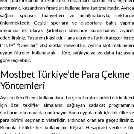
Bet platformunun internetteki reklamları sitenin etkileşimleri
arttırarak, kazandıran fırsatları kullanıcılara tanıtmaktadır. Ayrıca
sağlam sponsor faaliyetleri ve anlaşmalarıyla, sektörde
ünlenmektedir. Çeşitli sporlara ve e-sporlara bahis yapma
imkanına ek olarak şirketinin sitesinde kumarhaneyi ziyaret
edebilirsiniz. Tasarımı klasiktir – ana ekranda farklı kategorilerde
(“TOP”, “Öneriler” vb.) slotlar mevcuttur. Ayrıca slot makineleri
uygun filtreler kullanılarak – türe, sağlayıcıya ve daha fazlasına
göre seçilebilir.
Mostbet Türkiye’de Para Çekme
Yöntemleri
Ayrıca tüm düzenli kullanıcıların bu şirketin sitesindeki etkinlikleri
için özel teklifler almalarını sağlayan sadakat programının
şartlarını okumayı da unutmayın. Bunu uygulamak için bir ülke ve
para birimi seçmeniz yeterlidir, ardından oranlara geçebilirsiniz.
Bununla birlikte her kullanıcının Kişisel Hesaptaki verilerle bir