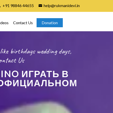
+91 98846 44655
help@rukmanidevi.in
ideos
Contact Us
Donation
like birthdays wedding days,
ontact Us
INO ИГРАТЬ В
 ОФИЦИАЛЬНОМ