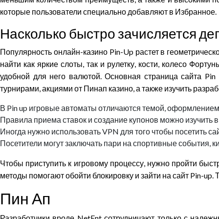
которые пользователи специально добавляют в Избранное.
Насколько быстро зачисляется де
Популярность онлайн-казино Pin-Up растет в геометрическо
найти как яркие слоты, так и рулетку, кости, колесо Форт
удобной для него валютой. Основная страница сайта Pin
турнирами, акциями от Пинап казино, а также изучить разра
В Pin up игровые автоматы отличаются темой, оформлением
Правила приема ставок и создание купонов можно изучить в
Иногда нужно использовать VPN для того чтобы посетить са
Посетители могут заключать пари на спортивные события, к
Чтобы приступить к игровому процессу, нужно пройти быстр
методы помогают обойти блокировку и зайти на сайт Pin-up. 
Пин Ап
Разработчики вроде NetEnt сотрудничают только с надеж