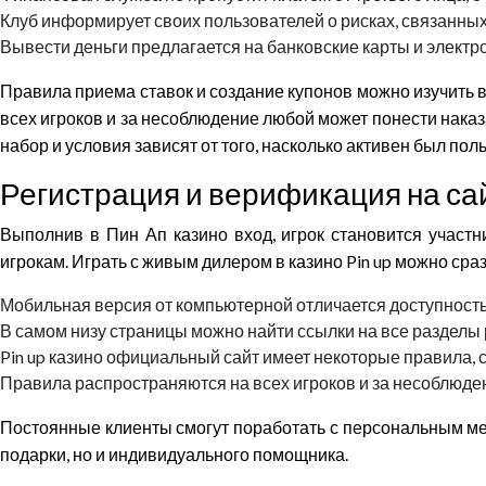
Клуб информирует своих пользователей о рисках, связанных
Вывести деньги предлагается на банковские карты и электр
Правила приема ставок и создание купонов можно изучить 
всех игроков и за несоблюдение любой может понести наказ
набор и условия зависят от того, насколько активен был пол
Регистрация и верификация на са
Выполнив в Пин Ап казино вход, игрок становится участ
игрокам. Играть с живым дилером в казино Pin up можно сраз
Мобильная версия от компьютерной отличается доступность
В самом низу страницы можно найти ссылки на все разделы 
Pin up казино официальный сайт имеет некоторые правила, 
Правила распространяются на всех игроков и за несоблюден
Постоянные клиенты смогут поработать с персональным ме
подарки, но и индивидуального помощника.