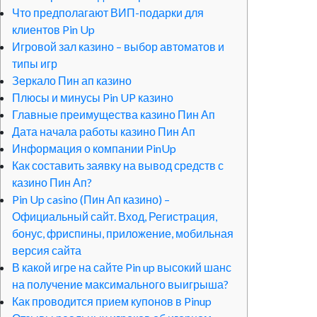
Что предполагают ВИП-подарки для
клиентов Pin Up
Игровой зал казино – выбор автоматов и
типы игр
Зеркало Пин ап казино
Плюсы и минусы Pin UP казино
Главные преимущества казино Пин Ап
Дата начала работы казино Пин Ап
Информация о компании PinUp
Как составить заявку на вывод средств с
казино Пин Ап?
Pin Up casino (Пин Ап казино) –
Официальный сайт. Вход, Регистрация,
бонус, фриспины, приложение, мобильная
версия сайта
В какой игре на сайте Pin up высокий шанс
на получение максимального выигрыша?
Как проводится прием купонов в Pinup