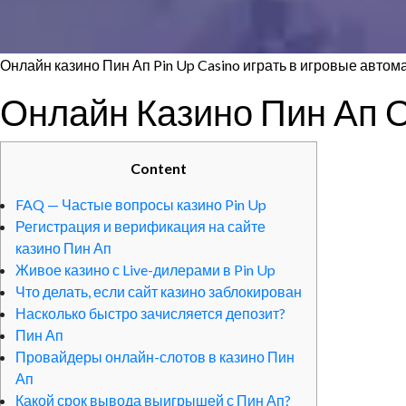
Онлайн казино Пин Ап Pin Up Casino играть в игровые автом
Онлайн Казино Пин Ап 
Content
FAQ — Частые вопросы казино Pin Up
Регистрация и верификация на сайте
казино Пин Ап
Живое казино с Live-дилерами в Pin Up
Что делать, если сайт казино заблокирован
Насколько быстро зачисляется депозит?
Пин Ап
Провайдеры онлайн-слотов в казино Пин
Ап
Какой срок вывода выигрышей с Пин Ап?