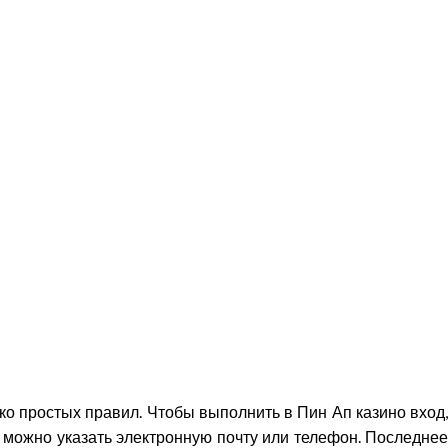
ко простых правил. Чтобы выполнить в Пин Ап казино вход,
а можно указать электронную почту или телефон. Последнее