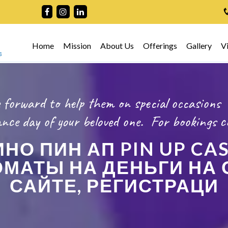
Home
Mission
About Us
Offerings
Gallery
V
 forward to help them on special occasions
ce day of your beloved one.
For bookings
c
НО ПИН АП PIN UP CAS
ОМАТЫ НА ДЕНЬГИ НА
САЙТЕ, РЕГИСТРАЦИ