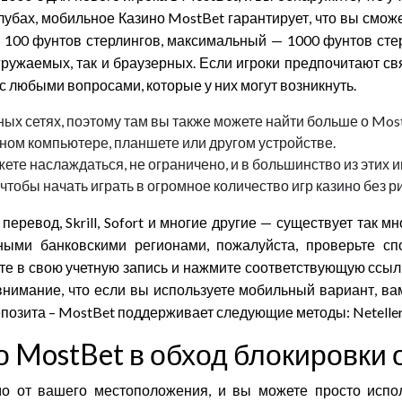
убах, мобильное Казино MostBet гарантирует, что вы сможе
 100 фунтов стерлингов, максимальный — 1000 фунтов сте
ружаемых, так и браузерных. Если игроки предпочитают свя
с любыми вопросами, которые у них могут возникнуть.
ьных сетях, поэтому там вы также можете найти больше о Mos
ном компьютере, планшете или другом устройстве.
е наслаждаться, не ограничено, и в большинство из этих и
чтобы начать играть в огромное количество игр казино без ри
кий перевод, Skrill, Sofort и многие другие — существует та
ыми банковскими регионами, пожалуйста, проверьте сп
 в свою учетную запись и нажмите соответствующую ссылку.
нимание, что если вы используете мобильный вариант, ва
ита – MostBet поддерживает следующие методы: Neteller, Skri
о MostBet в обход блокировки
 от вашего местоположения, и вы можете просто исполь