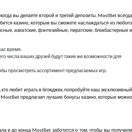
огда вы делаете второй и третий депозиты. MostBet всегда
бится казино, которым вы сможете наслаждаться из любого
сные, азиатские, фэнтезийные, пиратские, блокбастерные и
вас время.
его числа ваших друзей будут такие же возможности для
чтобы просмотреть ассортимент предлагаемых игр.
кто любит играть в блэкджек, попробуйте наш эксклюзивный
 MostBet предлагает лучшие бонусы казино, которые можно
ла и до конца MostBet заботится о том, чтобы вы получили