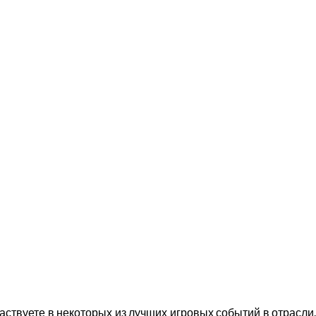
частвуете в некоторых из лучших игровых событий в отрасли.