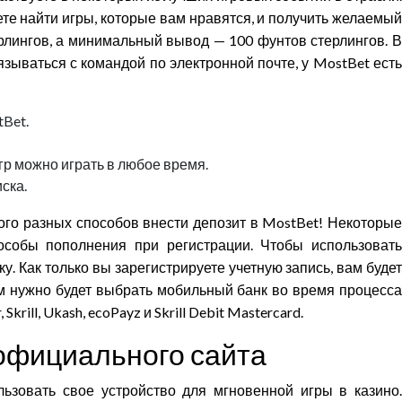
те найти игры, которые вам нравятся, и получить желаемый
рлингов, а минимальный вывод — 100 фунтов стерлингов. В
зываться с командой по электронной почте, у MostBet есть
tBet.
гр можно играть в любое время.
ска.
к много разных способов внести депозит в MostBet! Некоторые
особы пополнения при регистрации. Чтобы использовать
 Как только вы зарегистрируете учетную запись, вам будет
м нужно будет выбрать мобильный банк во время процесса
ll, Ukash, ecoPayz и Skrill Debit Mastercard.
 официального сайта
зовать свое устройство для мгновенной игры в казино.