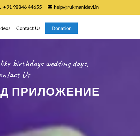
+91 98846 44655
help@rukmanidevi.in
ideos
Contact Us
Donation
like birthdays wedding days,
ontact Us
ИД ПРИЛОЖЕНИЕ