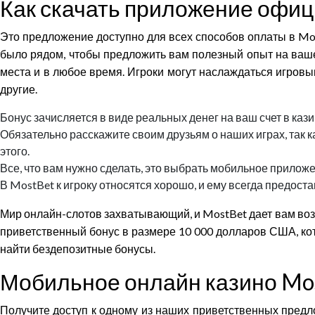
Как скачать приложение офиц
Это предложение доступно для всех способов оплаты в Most
было рядом, чтобы предложить вам полезный опыт на вашем
места и в любое время. Игроки могут наслаждаться игровы
другие.
Бонус зачисляется в виде реальных денег на ваш счет в каз
Обязательно расскажите своим друзьям о наших играх, так к
этого.
Все, что вам нужно сделать, это выбрать мобильное прилож
В MostBet к игроку относятся хорошо, и ему всегда предост
Мир онлайн-слотов захватывающий, и MostBet дает вам возм
приветственный бонус в размере 10 000 долларов США, кот
найти бездепозитные бонусы.
Мобильное онлайн казино Mo
Получите доступ к одному из наших приветственных предло