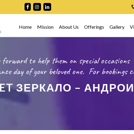
Home
Mission
About Us
Offerings
Gallery
V
 forward to help them on special occasions
ce day of your beloved one.
For bookings
c
ET ЗЕРКАЛО – АНДРО