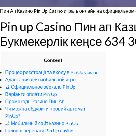
Пин Ап Казино Pin Up Casino играть онлайн на официальном
Pin up Casino Пин ап Ка
Букмекерлік кеңсе 634 
Content
Процес реєстрації та входу в PinUp Casino
Адаптация для мобильной игры
🔮 Официальное зеркало PinUp
Варіанти оплати Pin Up
Промокоды казино Пин Ап
Чи можна обдурити ігровий автомат
PinUp?
🤳 Мобильный сайт казино PinUp
Головні переваги Pin Up casino