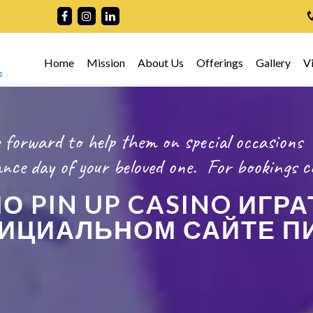
Home
Mission
About Us
Offerings
Gallery
V
 forward to help them on special occasions
ce day of your beloved one.
For bookings
c
О PIN UP CASINO ИГР
ИЦИАЛЬНОМ САЙТЕ П