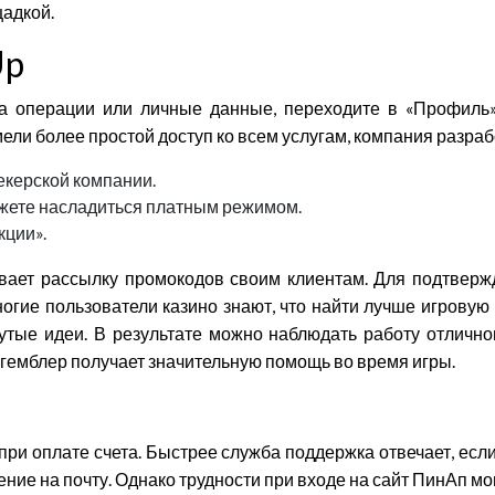
адкой.
Up
на операции или личные данные, переходите в «Профиль
ели более простой доступ ко всем услугам, компания разра
екерской компании.
жете насладиться платным режимом.
кции».
ивает рассылку промокодов своим клиентам. Для подтве
 Многие пользователи казино знают, что найти лучше игров
тые идеи. В результате можно наблюдать работу отличног
х гемблер получает значительную помощь во время игры.
 при оплате счета. Быстрее служба поддержка отвечает, есл
е на почту. Однако трудности при входе на сайт ПинАп мог