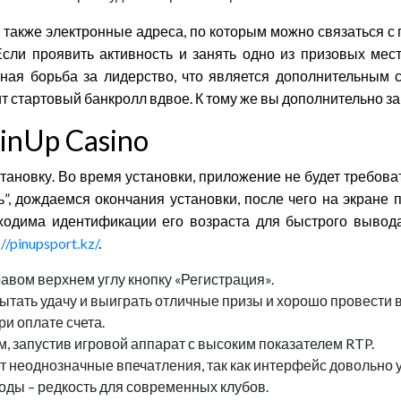
а также электронные адреса, по которым можно связаться с
ли проявить активность и занять одно из призовых мест
ная борьба за лидерство, что является дополнительным с
ит стартовый банкролл вдвое. К тому же вы дополнительно з
PinUp Casino
тановку. Во время установки, приложение не будет требова
, дождаемся окончания установки, после чего на экране 
бходима идентификации его возраста для быстрого выво
://pinupsport.kz/
.
равом верхнем углу кнопку «Регистрация».
тать удачу и выиграть отличные призы и хорошо провести 
ри оплате счета.
 запустив игровой аппарат с высоким показателем RTP.
ляет неоднозначные впечатления, так как интерфейс довольно 
ды – редкость для современных клубов.