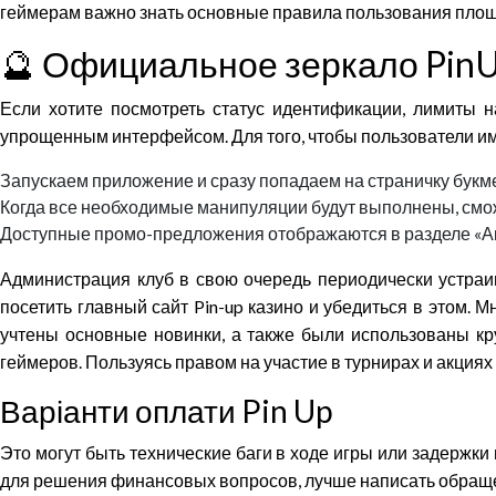
геймерам важно знать основные правила пользования площ
🔮 Официальное зеркало Pin
Если хотите посмотреть статус идентификации, лимиты 
упрощенным интерфейсом. Для того, чтобы пользователи им
Запускаем приложение и сразу попадаем на страничку букм
Когда все необходимые манипуляции будут выполнены, смо
Доступные промо-предложения отображаются в разделе «А
Администрация клуб в свою очередь периодически устра
посетить главный сайт Pin-up казино и убедиться в этом.
учтены основные новинки, а также были использованы кру
геймеров. Пользуясь правом на участие в турнирах и акция
Варіанти оплати Pin Up
Это могут быть технические баги в ходе игры или задержки
для решения финансовых вопросов, лучше написать обращени