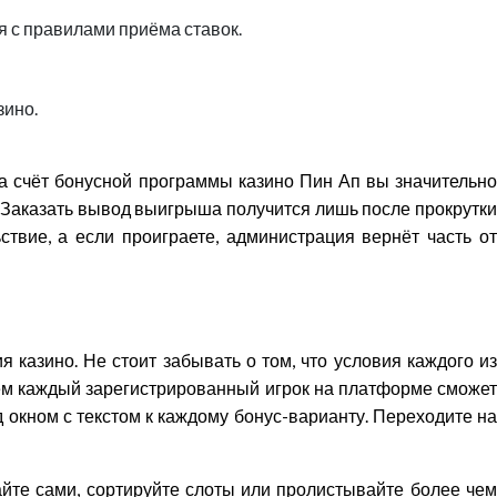
я с правилами приёма ставок.
зино.
За счёт бонусной программы казино Пин Ап вы значительно
. Заказать вывод выигрыша получится лишь после прокрутки
твие, а если проиграете, администрация вернёт часть от
 казино. Не стоит забывать о том, что условия каждого из
ем каждый зарегистрированный игрок на платформе сможет
окном с текстом к каждому бонус-варианту. Переходите на
йте сами, сортируйте слоты или пролистывайте более чем