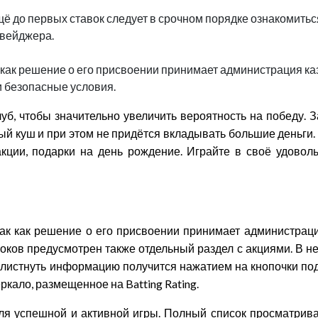
ё до первых ставок следует в срочном порядке ознакомитьс
 вейджера.
к как решение о его присвоении принимает администрация ка
 и безопасные условия.
уб, чтобы значительно увеличить вероятность на победу. 
ный куш и при этом не придётся вкладывать большие деньги
ции, подарки на день рождение. Играйте в своё удовольс
так как решение о его присвоении принимает администрация
ков предусмотрен также отдельный раздел с акциями. В н
листнуть информацию получится нажатием на кнопочки под 
ркало, размещенное на Batting Rating.
я успешной и активной игры. Полный список просматрива