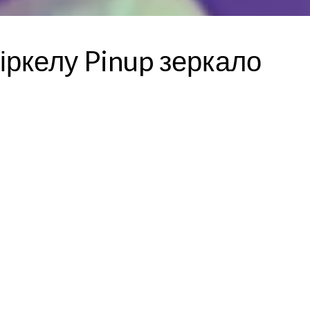
Тіркелу Pinup зеркало