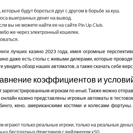
 которые будут бороться друг с другом в борьбе за куш.
оса выигранных денег на вывод.
ли вы не можете найти ее на сайте Pin Up Club.
либо же через электронный кошелек.
оваться.
тинги лучших казино 2023 года, имея огромные перспекти
азино даже есть столы с живыми дилерами, которые провод
е увидеть обзор наших автоматов, а также скачать себе ве
сравнение коэффициентов и услови
арегистрированным игрокам по email. Также можно отправит
те онлайн казино представлены игровые автоматы в тестов
инго, кено, американскими костями и колесами фортуны.
м играют только реальные игроки, только на реальные деньг
ыгрыш бесплатных фриспинов с вейджером х50.