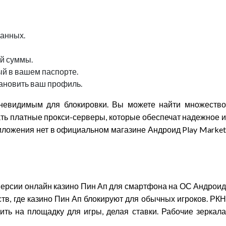
данных.
й суммы.
ый в вашем паспорте.
тановить ваш профиль.
 невидимым для блокировки. Вы можете найти множество
ть платные прокси-серверы, которые обеспечат надежное и
иложения нет в официальном магазине Андроид Play Market
 версии онлайн казино Пин Ап для смартфона на ОС Андроид
тв, где казино Пин Ап блокируют для обычных игроков. РКН
ить на площадку для игры, делая ставки. Рабочие зеркала