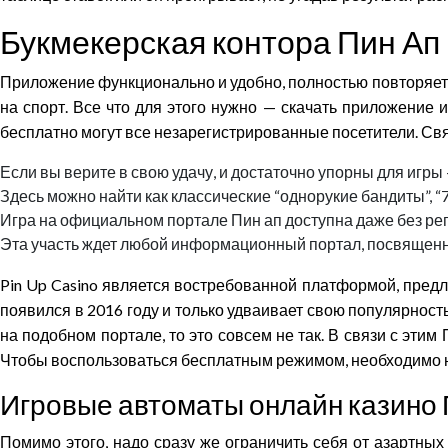
Букмекерская контора Пин Ап
Приложение функционально и удобно, полностью повторяет
на спорт. Все что для этого нужно — скачать приложение и
бесплатно могут все незарегистрированные посетители. Связан
Если вы верите в свою удачу, и достаточно упорны для игры 
Здесь можно найти как классические “однорукие бандиты”, “
Игра на официальном портале Пин ап доступна даже без ре
Эта участь ждет любой информационный портал, посвященны
Pin Up Casino является востребованной платформой, пред
появился в 2016 году и только удваивает свою популярность
на подобном портале, то это совсем не так. В связи с эти
Чтобы воспользоваться бесплатным режимом, необходимо на
Игровые автоматы онлайн казино 
Помимо этого, надо сразу же ограничить себя от азартных 