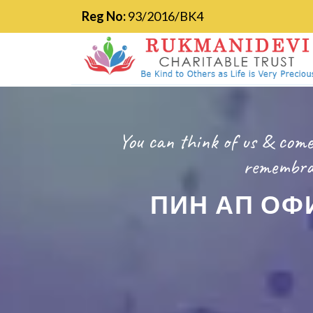
Reg No:
93/2016/BK4
You can think of us & come
remembran
ПИН АП ОФ