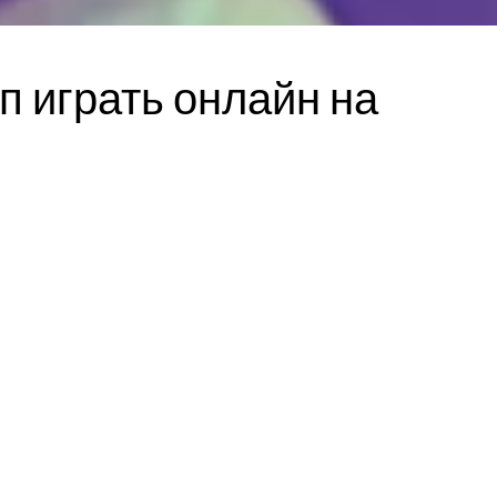
 играть онлайн на