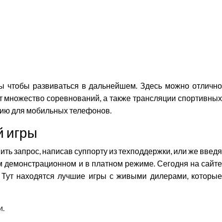
вы чтобы развиваться в дальнейшем. Здесь можно отлично
ят множество соревнований, а также трансляции спортивных
рсию для мобильных телефонов.
й игры
ь запрос, написав суппорту из техподдержки, или же введя
ом демонстрационном и в платном режиме. Сегодня на сайте
 Тут находятся лучшие игры с живыми дилерами, которые
и.