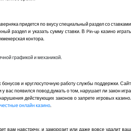
ерняка придется по вкусу специальный раздел со ставками
ый раздел и указать сумму ставки. В Pin-up казино играть
укмекерская контора.
личной графикой и механикой.
 бонусов и круглосуточную работу службы поддержки. Сайт
у вас появился повод думать о том, нарушает ли закон игра
 нарушения действующих законов о запрете игровых казино.
честные онлайн казино
.
дет вам навстречу, и заморозит или даже вовсе удалит ваш