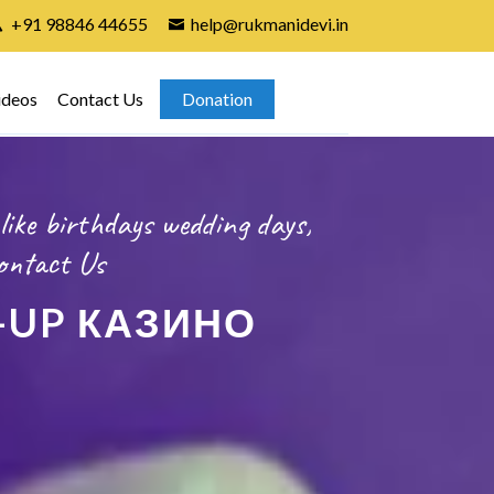
+91 98846 44655
help@rukmanidevi.in
ideos
Contact Us
Donation
like birthdays wedding days,
ontact Us
-UP КАЗИНО