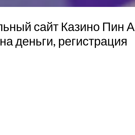
ный сайт Казино Пин Ап
на деньги, регистрация