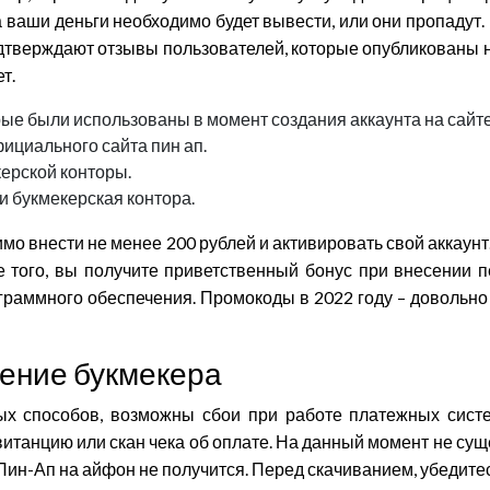
нта ваши деньги необходимо будет вывести, или они пропаду
верждают отзывы пользователей, которые опубликованы на 
т.
рые были использованы в момент создания аккаунта на сайте
фициального сайта пин ап.
керской конторы.
о и букмекерская контора.
имо внести не менее 200 рублей и активировать свой аккаунт
е того, вы получите приветственный бонус при внесении 
раммного обеспечения. Промокоды в 2022 году – довольно 
жение букмекера
 способов, возможны сбои при работе платежных систем.
итанцию или скан чека об оплате. На данный момент не сущ
Пин-Ап на айфон не получится. Перед скачиванием, убедите