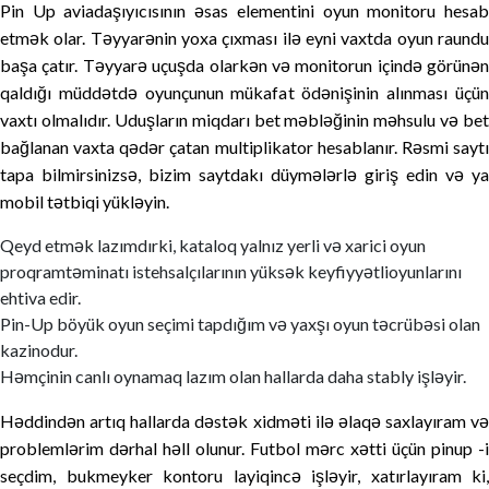
Pin Up aviadaşıyıcısının əsas elementini oyun monitoru hesab
etmək olar. Təyyarənin yoxa çıxması ilə eyni vaxtda oyun raundu
başa çatır. Təyyarə uçuşda olarkən və monitorun içində görünən
qaldığı müddətdə oyunçunun mükafat ödənişinin alınması üçün
vaxtı olmalıdır. Uduşların miqdarı bet məbləğinin məhsulu və bet
bağlanan vaxta qədər çatan multiplikator hesablanır. Rəsmi saytı
tapa bilmirsinizsə, bizim saytdakı düymələrlə giriş edin və ya
mobil tətbiqi yükləyin.
Qeyd etmək lazımdırki, kataloq yalnız yerli və xarici oyun
proqramtəminatı istehsalçılarının yüksək keyfiyyətlioyunlarını
ehtiva edir.
Pin-Up böyük oyun seçimi tapdığım və yaxşı oyun təcrübəsi olan
kazinodur.
Həmçinin canlı oynamaq lazım olan hallarda daha stably işləyir.
Həddindən artıq hallarda dəstək xidməti ilə əlaqə saxlayıram və
problemlərim dərhal həll olunur. Futbol mərc xətti üçün pinup -i
seçdim, bukmeyker kontoru layiqincə işləyir, xatırlayıram ki,