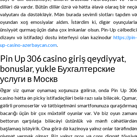
dilləri də vardır. Bütün dillər üzrə və hətta əlavə olaraq bir neçə
valyutanı da dəstəkləyir. Mən burada sevimli slotları tapdım və
oyundan xoş emosiyalar aldım. İstərdim ki, digər oyunçularla
ünsiyyət qurmaq üçün daha çox imkanlar olsun. Pin-Up cəlbedici
dizaynı və istifadəçi dostu interfeysi olan kazinodur
https://pin-
up-casino-azerbaycan.com
.
Pin Up 306 casino giriş qeydiyyat,
bonuslar, yukle Бухгалтерские
услуги в Москв
Əgər siz qumar oynamaq xoşunuza gəlirsə, onda Pin Up 306
casino hətta ən picky istifadəçiləri belə razı sala biləcək. Qumar,
gəlirli promoserlər və tətbiqetməni smartfonunuza quraşdırmaq
bacarığı üçün bir çox müxtəlif oyunlar var. Və biz oyun zamanı
bettorun qarşılaşa biləcəyi üstünlük və mənfi cəhətlərdən
başlamaq istəyirik. Ona görə də kazinoya yalnız onlar tərəfindən
qiymət vermək olmaz. Biz yalnız pros və cons diqqət tövsiyə