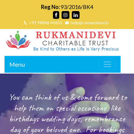
Reg No:
93/2016/BK4
+91 98846 44655
help@rukmanidevi.in
Menu
You can think of us & come forward to
help them on special occasions
like
birthdays wedding days, remembrance
day of your beloved one.
For bookings