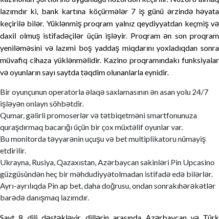
lazımdır ki, bank kartına köçürmələr 7 iş günü ərzində həyata
keçirilə bilər. Yüklənmiş proqram yalnız qeydiyyatdan keçmiş və
daxil olmuş istifadəçilər üçün işləyir. Proqram ən son proqram
yeniləməsini və lazımi boş yaddaş miqdarını yoxladıqdan sonra
müvafiq cihaza yüklənməlidir. Kazino proqramındakı funksiyalar
və oyunların sayı saytda təqdim olunanlarla eynidir.
Bir oyunçunun operatorla əlaqə saxlamasının ən asan yolu 24/7
işləyən onlayn söhbətdir.
Qumar, gəlirli promoserlər və tətbiqetməni smartfonunuza
quraşdırmaq bacarığı üçün bir çox müxtəlif oyunlar var.
Bu monitorda təyyarənin uçuşu və bet multiplikatoru nümayiş
etdirilir.
Ukrayna, Rusiya, Qazaxıstan, Azərbaycan sakinləri Pin Upcasino
güzgüsündən heç bir məhdudiyyətolmadan istifadə edə bilərlər.
Ayrı-ayrılıqda Pin ap bet, daha doğrusu, ondan sonrakıhərəkətlər
barədə danışmaq lazımdır.
Sayt 8 dili dəstəkləyir, dillərin arasında Azərbaycan və Türk