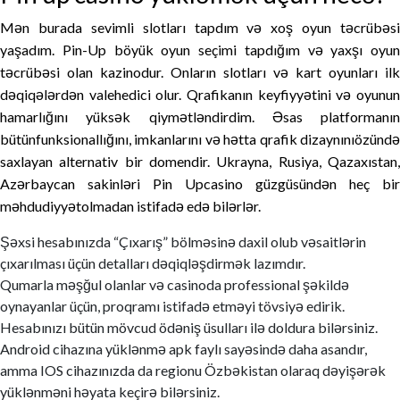
Mən burada sevimli slotları tapdım və xoş oyun təcrübəsi
yaşadım. Pin-Up böyük oyun seçimi tapdığım və yaxşı oyun
təcrübəsi olan kazinodur. Onların slotları və kart oyunları ilk
dəqiqələrdən valehedici olur. Qrafikanın keyfiyyətini və oyunun
hamarlığını yüksək qiymətləndirdim. Əsas platformanın
bütünfunksionallığını, imkanlarını və hətta qrafik dizaynınıözündə
saxlayan alternativ bir domendir. Ukrayna, Rusiya, Qazaxıstan,
Azərbaycan sakinləri Pin Upcasino güzgüsündən heç bir
məhdudiyyətolmadan istifadə edə bilərlər.
Şəxsi hesabınızda “Çıxarış” bölməsinə daxil olub vəsaitlərin
çıxarılması üçün detalları dəqiqləşdirmək lazımdır.
Qumarla məşğul olanlar və casinoda professional şəkildə
oynayanlar üçün, proqramı istifadə etməyi tövsiyə edirik.
Hesabınızı bütün mövcud ödəniş üsulları ilə doldura bilərsiniz.
Android cihazına yüklənmə apk faylı sayəsində daha asandır,
amma IOS cihazınızda da regionu Özbəkistan olaraq dəyişərək
yüklənməni həyata keçirə bilərsiniz.