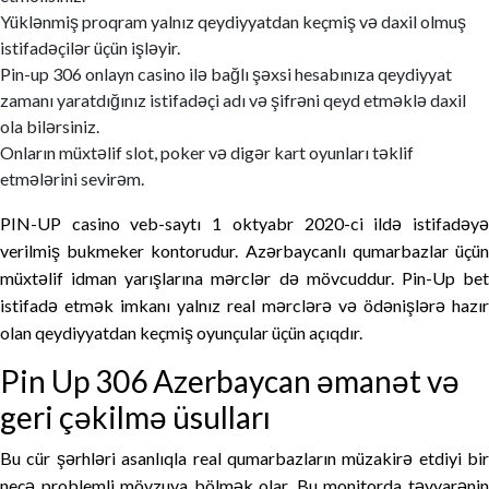
Yüklənmiş proqram yalnız qeydiyyatdan keçmiş və daxil olmuş
istifadəçilər üçün işləyir.
Pin-up 306 onlayn casino ilə bağlı şəxsi hesabınıza qeydiyyat
zamanı yaratdığınız istifadəçi adı və şifrəni qeyd etməklə daxil
ola bilərsiniz.
Onların müxtəlif slot, poker və digər kart oyunları təklif
etmələrini sevirəm.
PIN-UP casino veb-saytı 1 oktyabr 2020-ci ildə istifadəyə
verilmiş bukmeker kontorudur. Azərbaycanlı qumarbazlar üçün
müxtəlif idman yarışlarına mərclər də mövcuddur. Pin-Up bet
istifadə etmək imkanı yalnız real mərclərə və ödənişlərə hazır
olan qeydiyyatdan keçmiş oyunçular üçün açıqdır.
Pin Up 306 Azerbaycan əmanət və
geri çəkilmə üsulları
Bu cür şərhləri asanlıqla real qumarbazların müzakirə etdiyi bir
neçə problemli mövzuya bölmək olar. Bu monitorda təyyarənin