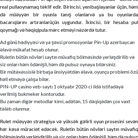
real pullaoynamaq təklif edir. Birincisi, yenibaşlayanlar üçün, həm
də müəyyən bir oyunla tanış olanlarvə ya bu oyunlarda
bacarıqlarını artıranlarüçün uygundur. İkincisi, bir hesaba pul
qoymağı və həqiqipula mərc etməyi nəzərdə tutur.
Ad günü hədiyyəsi və ya şəxsi promosyonlar Pin-Up azerbaycan
əlavə mükafat hesab olunur.
Ruletin bütün növləri saytın müvafiq bölməsində yerləşdirilib və
siz onları həm ödənişli, həm də pulsuz oynaya bilərsiniz.
Bir mütəxəssislə birbaşa ünsiyyətdən əlavə, oyunçu problemi özü
həll etməyə çalışa bilər.
PIN-UP casino veb-saytı 1 oktyabr 2020-ci ildə istifadəyə
verilmiş bukmeker kontorudur.
Bu zaman digər metodlar kimi, adətən, 15 dəqiqədən çox vaxt
tələb olunmur.
Rulet müəyyən strategiya və yüksək gəlirli oyun prosesini sevən
hər kəsə müraciət edəcək. Ruletin bütün növləri saytın müvafiq
bölməsində yerləşdirilib və siz onları həm ödənişli, həm də pulsuz