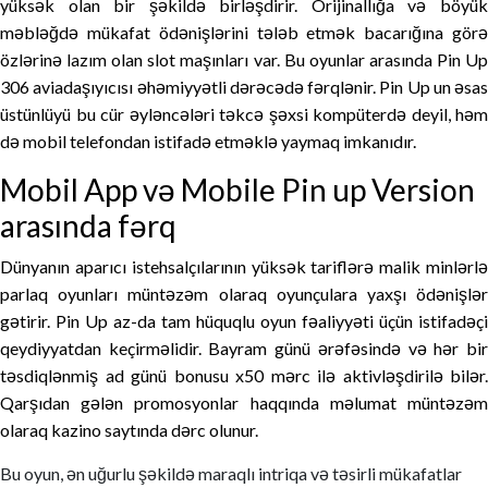
yüksək olan bir şəkildə birləşdirir. Orijinallığa və böyük
məbləğdə mükafat ödənişlərini tələb etmək bacarığına görə
özlərinə lazım olan slot maşınları var. Bu oyunlar arasında Pin Up
306 aviadaşıyıcısı əhəmiyyətli dərəcədə fərqlənir. Pin Up un əsas
üstünlüyü bu cür əyləncələri təkcə şəxsi kompüterdə deyil, həm
də mobil telefondan istifadə etməklə yaymaq imkanıdır.
Mobil App və Mobile Pin up Version
arasında fərq
Dünyanın aparıcı istehsalçılarının yüksək tariflərə malik minlərlə
parlaq oyunları müntəzəm olaraq oyunçulara yaxşı ödənişlər
gətirir. Pin Up az-da tam hüquqlu oyun fəaliyyəti üçün istifadəçi
qeydiyyatdan keçirməlidir. Bayram günü ərəfəsində və hər bir
təsdiqlənmiş ad günü bonusu x50 mərc ilə aktivləşdirilə bilər.
Qarşıdan gələn promosyonlar haqqında məlumat müntəzəm
olaraq kazino saytında dərc olunur.
Bu oyun, ən uğurlu şəkildə maraqlı intriqa və təsirli mükafatlar