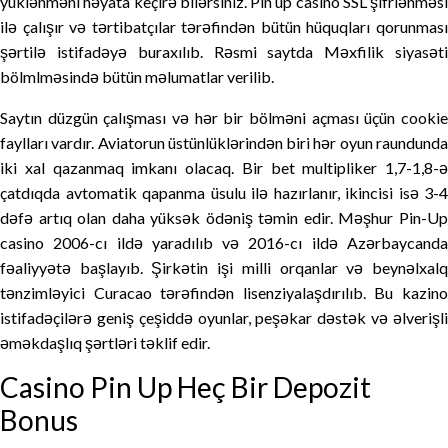
yüklənməni həyata keçirə bilərsiniz. Pin up casino SSL şifrlənməsi
ilə çalışır və tərtibatçılar tərəfindən bütün hüquqları qorunması
şərtilə istifadəyə buraxılıb. Rəsmi saytda Məxfilik siyasəti
bölmlməsində bütün məlumatlar verilib.
Saytın düzgün çalışması və hər bir bölməni açması üçün cookie
faylları vardır. Aviatorun üstünlüklərindən biri hər oyun raundunda
iki xal qazanmaq imkanı olacaq. Bir bet multipliker 1,7-1,8-ə
çatdıqda avtomatik qapanma üsulu ilə hazırlanır, ikincisi isə 3-4
dəfə artıq olan daha yüksək ödəniş təmin edir. Məşhur Pin-Up
casino 2006-cı ildə yaradılıb və 2016-cı ildə Azərbaycanda
fəaliyyətə başlayıb. Şirkətin işi milli orqanlar və beynəlxalq
tənzimləyici Curacao tərəfindən lisenziyalaşdırılıb. Bu kazino
istifadəçilərə geniş çeşiddə oyunlar, peşəkar dəstək və əlverişli
əməkdaşlıq şərtləri təklif edir.
Casino Pin Up Heç Bir Depozit
Bonus