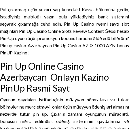
Pul çıxarmaq üçün yuxarı sağ küncdəki Kassa bölümünə gedin,
istədiyiniz məbləği yazın, pulu yüklədiyiniz bank sistemini
seçərək çıxarmağa cəhd edin. Pin Up Casino rəsmi saytı slot
maşınları Pin Up Casino Online Slots Review Content Şəxsi hesab
Pin-Up oyunu üçün promosyon kodunu haradan əldə edə bilərəm?
Pin up casino Azərbaycan Pin Up Casino AZ ᐉ 1000 AZN bonus
PinUP Kazino!
Pin Up Online Casino
Azerbaycan ️ Onlayn Kazino
PinUp Rəsmi Sayt
Oyunun qaydaları istifadəçinin müəyyən nömrələrə və təkər
bölmələrinə mərc etməyi, onlar üçün müəyyən ödənişləri almasını
nəzərdə tutur pin up. Çıxarış zamanı oyunçunun müraciəti,
bonusun mərc edilməsi, ödəniş sisteminin qaydalarına və
kazinonun şərtlərinə uyğunluğu nəzərdən keçirilir. Nəzərə almaq