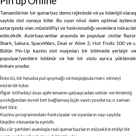
Pin up Online
Tamamilə hər bir qumarbaz demo rejimində və ya ödənişli olaraq
saytda slot oynaya bilər. Bu oyun növü daim optimal əyləncə
axtarışında olan, müxtəlifliyi və funksionallığı sevənlərə müraciət
edəcəkdir. Azərbaycanlılar arasında ən populyar slotlar Razor
Shark, Sakura, SpaceWars, Deal or Alive 2, Hot Fruits 100 və s.
Bütün Pin-Up kazino slot maşınları bir bölmədə yerləşir və
populyar/yenilərə bölünür və hər bir slotu ayrıca yükləmək
imkanı yoxdur.
İkincisi, bir hesaba pul qoymağı və həqiqipula mərc etməyi
nəzərdə tutur.
Əgər istifadəçi əsas qəhrəmanın qabaqcadan xəbər verilməmiş
yoxluğundan əvvəl bet bağlamaq üçün vaxtı yoxdursa, o zaman
bet itirir.
Kazino proqramındakı funksiyalar və oyunların sayı saytda
təqdim olunanlarla eynidir.
Bu cür şərhləri asanlıqla real qumarbazların müzakirə etdiyi bir