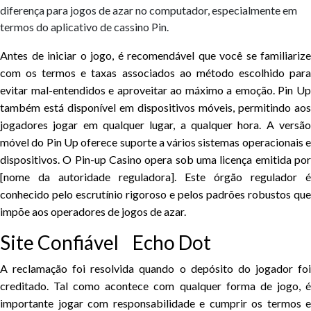
diferença para jogos de azar no computador, especialmente em
termos do aplicativo de cassino Pin.
Antes de iniciar o jogo, é recomendável que você se familiarize
com os termos e taxas associados ao método escolhido para
evitar mal-entendidos e aproveitar ao máximo a emoção. Pin Up
também está disponível em dispositivos móveis, permitindo aos
jogadores jogar em qualquer lugar, a qualquer hora. A versão
móvel do Pin Up oferece suporte a vários sistemas operacionais e
dispositivos. O Pin-up Casino opera sob uma licença emitida por
[nome da autoridade reguladora]. Este órgão regulador é
conhecido pelo escrutínio rigoroso e pelos padrões robustos que
impõe aos operadores de jogos de azar.
Site Confiável Echo Dot
A reclamação foi resolvida quando o depósito do jogador foi
creditado. Tal como acontece com qualquer forma de jogo, é
importante jogar com responsabilidade e cumprir os termos e