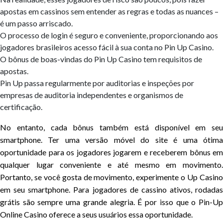
apostas em cassinos sem entender as regras e todas as nuances –
é um passo arriscado.
O processo de login é seguro e conveniente, proporcionando aos
jogadores brasileiros acesso fácil à sua conta no Pin Up Casino.
O bônus de boas-vindas do Pin Up Casino tem requisitos de
apostas.
Pin Up passa regularmente por auditorias e inspeções por
empresas de auditoria independentes e organismos de
certificação.
No entanto, cada bônus também está disponível em seu
smartphone. Ter uma versão móvel do site é uma ótima
oportunidade para os jogadores jogarem e receberem bônus em
qualquer lugar conveniente e até mesmo em movimento.
Portanto, se você gosta de movimento, experimente o Up Casino
em seu smartphone. Para jogadores de cassino ativos, rodadas
grátis são sempre uma grande alegria. É por isso que o Pin-Up
Online Casino oferece a seus usuários essa oportunidade.