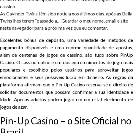
cassino.
As Cavinder Twins têm sido notícia nos últimos dias, após as Bella
Twins lhes terem “passado a… Guardar o meu nome, email e site
neste navegador para a próxima vez que eu comentar.
Excelentes bônus de depósito, uma variedade de métodos de
pagamento disponíveis e uma enorme quantidade de apostas,
além de centenas de jogos de cassino, são tudo sobre PinUp
Casino. O cassino online é um dos entretenimentos de jogo mais
populares e escolhido pelos usuários para aproveitar jogos
emocionantes e seus possíveis lucro em dinheiro. As regras da
plataforma afirmam que o Pin Up Casino reserva-se o direito de
solicitar documentos que possam confirmar a sua identidade e
idade. Apenas adultos podem jogar em um estabelecimento de
jogos de azar.
Pin-Up Casino – o Site Oficial no
Brasil