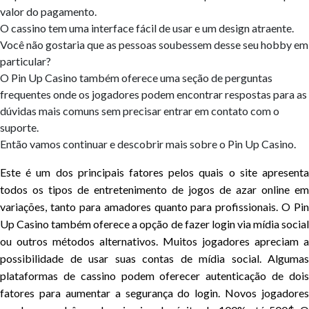
valor do pagamento.
O cassino tem uma interface fácil de usar e um design atraente.
Você não gostaria que as pessoas soubessem desse seu hobby em
particular?
O Pin Up Casino também oferece uma seção de perguntas
frequentes onde os jogadores podem encontrar respostas para as
dúvidas mais comuns sem precisar entrar em contato com o
suporte.
Então vamos continuar e descobrir mais sobre o Pin Up Casino.
Este é um dos principais fatores pelos quais o site apresenta
todos os tipos de entretenimento de jogos de azar online em
variações, tanto para amadores quanto para profissionais. O Pin
Up Casino também oferece a opção de fazer login via mídia social
ou outros métodos alternativos. Muitos jogadores apreciam a
possibilidade de usar suas contas de mídia social. Algumas
plataformas de cassino podem oferecer autenticação de dois
fatores para aumentar a segurança do login. Novos jogadores