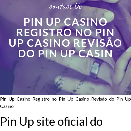
contact Us
PIN UP CASINO
REGISTRO NO PIN
UP CASINO REVISÃO
DO PIN UP CASIN
Pin Up Casino Registro no Pin Up Casino Revisão do Pin Up
Casino
Pin Up site oficial do