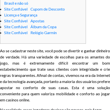
Brasil e não só
Site Confiável Cupom de Desconto
Licença e Segurança
Site Confiável Apostas
Site Confiável Álbum da Copa
Site Confiável Relógio Garmin
Ao se cadastrar neste site, você pode se divertir e ganhar dinheiro
de verdade. Há uma variedade de escolhas para os amantes do
jogo, mas é extremamente difícil encontrar um bom
estabelecimento que trate seus clientes com integridade e crie
regras transparentes. Afinal de contas, vivemos na era da Internet
e da tecnologia avançada, portanto a maioria dos usuários prefere
apostar no conforto de suas casas. Esta é uma solução
conveniente para quem valoriza mobilidade e conforto ao jogar
em casinos online.
Na realidade, esses jogadores de risco são poucos, pois fazer