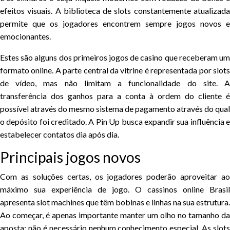
efeitos visuais. A biblioteca de slots constantemente atualizada
permite que os jogadores encontrem sempre jogos novos e
emocionantes.
Estes são alguns dos primeiros jogos de casino que receberam um
formato online. A parte central da vitrine é representada por slots
de vídeo, mas não limitam a funcionalidade do site. A
transferência dos ganhos para a conta à ordem do cliente é
possível através do mesmo sistema de pagamento através do qual
o depósito foi creditado. A Pin Up busca expandir sua influência e
estabelecer contatos dia após dia.
Principais jogos novos
Com as soluções certas, os jogadores poderão aproveitar ao
máximo sua experiência de jogo. O cassinos online Brasil
apresenta slot machines que têm bobinas e linhas na sua estrutura.
Ao começar, é apenas importante manter um olho no tamanho da
aposta; não é necessário nenhum conhecimento especial. As slots