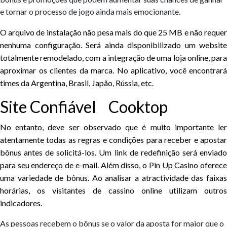
e tornar o processo de jogo ainda mais emocionante.
O arquivo de instalação não pesa mais do que 25 MB e não requer
nenhuma configuração. Será ainda disponibilizado um website
totalmente remodelado, com a integração de uma loja online, para
aproximar os clientes da marca. No aplicativo, você encontrará
times da Argentina, Brasil, Japão, Rússia, etc.
Site Confiável Cooktop
No entanto, deve ser observado que é muito importante ler
atentamente todas as regras e condições para receber e apostar
bônus antes de solicitá-los. Um link de redefinição será enviado
para seu endereço de e-mail. Além disso, o Pin Up Casino oferece
uma variedade de bônus. Ao analisar a atractividade das faixas
horárias, os visitantes de cassino online utilizam outros
indicadores.
As pessoas recebem o bônus se o valor da aposta for maior que o