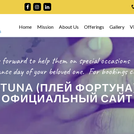
Home
Mission
About Us
Offerings
Gallery
V
 forward to help them on special occasions
ce day of your beloved one.
For bookings
c
RTUNA (ПЛЕЙ ФОРТУНА
ОФИЦИАЛЬНЫЙ САЙТ