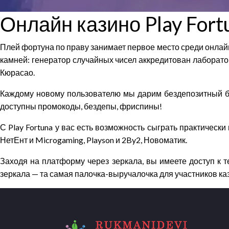
Онлайн казино Play For
Плей фортуна по праву занимает первое место среди онлайн 
камней: генератор случайных чисел аккредитован лаборато
Кюрасао.
Каждому новому пользователю мы дарим бездепозитный бон
доступны промокоды, бездепы, фриспины!
С Play Fortuna у вас есть возможность сыграть практическ
НетЕнт и Microgaming, Playson и 2By2, Новоматик.
Заходя на платформу через зеркала, вы имеете доступ к 
зеркала — та самая палочка-выручалочка для участников ка