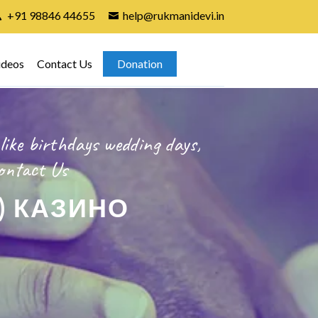
+91 98846 44655
help@rukmanidevi.in
ideos
Contact Us
Donation
like birthdays wedding days,
ontact Us
) КАЗИНО