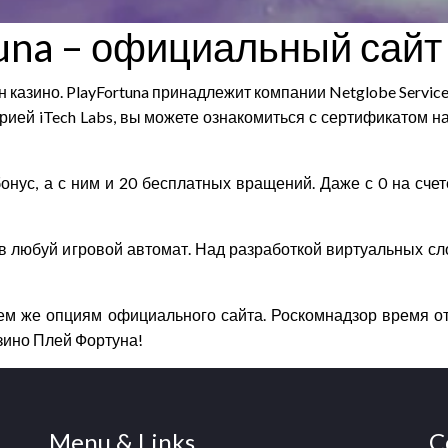
tuna – официальный сай
казино. PlayFortuna принадлежит компании Netglobe Services
рией iTech Labs, вы можете ознакомиться с сертификатом 
ус, а с ним и 20 бесплатных вращений. Даже с 0 на счете
и в любуй игровой автомат. Над разработкой виртуальных с
тем же опциям официального сайта. Роскомнадзор время о
зино Плей Фортуна!
Menu & Links
C