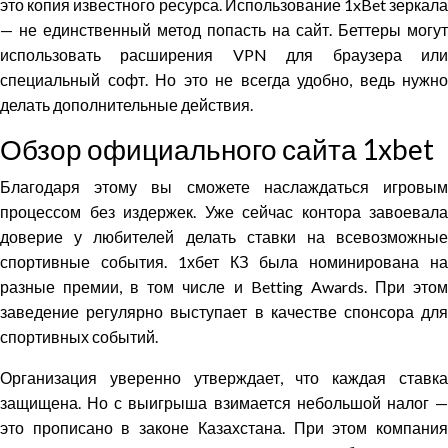
это копия известного ресурса. Использование 1xBet зеркала
— не единственный метод попасть на сайт. Беттеры могут
использовать расширения VPN для браузера или
специальный софт. Но это не всегда удобно, ведь нужно
делать дополнительные действия.
Обзор официального сайта 1xbet
Благодаря этому вы сможете наслаждаться игровым
процессом без издержек. Уже сейчас контора завоевала
доверие у любителей делать ставки на всевозможные
спортивные события. 1хбет КЗ была номинирована на
разные премии, в том числе и Betting Awards. При этом
заведение регулярно выступает в качестве спонсора для
спортивных событий.
Организация уверенно утверждает, что каждая ставка
защищена. Но с выигрыша взимается небольшой налог —
это прописано в законе Казахстана. При этом компания