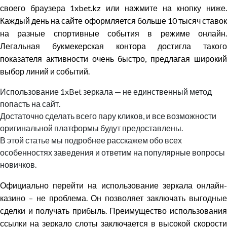
своего браузера 1xbet.kz или нажмите на кнопку ниже.
Каждый день на сайте оформляется больше 10 тысяч ставок
на разные спортивные события в режиме онлайн.
Легальная букмекерская контора достигла такого
показателя активности очень быстро, предлагая широкий
выбор линий и событий.
Использование 1xBet зеркала — не единственный метод
попасть на сайт.
Достаточно сделать всего пару кликов, и все возможности
оригинальной платформы будут предоставлены.
В этой статье мы подробнее расскажем обо всех
особенностях заведения и ответим на популярные вопросы
новичков.
Официально перейти на использование зеркала онлайн-
казино – не проблема. Он позволяет заключать выгодные
сделки и получать прибыль. Преимущество использования
ссылки на зеркало слоты заключается в высокой скорости