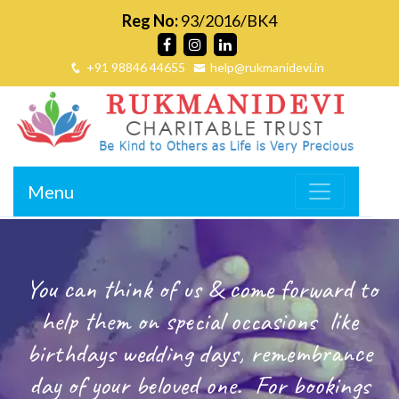
Reg No:
93/2016/BK4
+91 98846 44655
help@rukmanidevi.in
Menu
You can think of us & come forward to
help them on special occasions
like
birthdays wedding days, remembrance
day of your beloved one.
For bookings