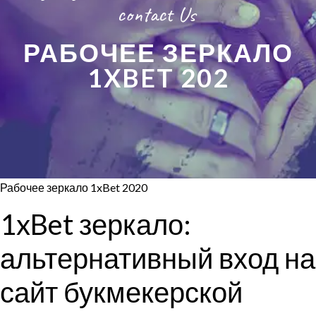
contact Us
РАБОЧЕЕ ЗЕРКАЛО
1XBET 202
Рабочее зеркало 1xBet 2020
1xBet зеркало:
альтернативный вход на
сайт букмекерской