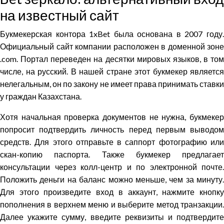
на известный сайт
Букмекерская контора 1xBet была основана в 2007 году.
Официальный сайт компании расположен в доменной зоне
.com. Портал переведен на десятки мировых языков, в том
числе, на русский. В нашей стране этот букмекер является
нелегальным, он по закону не имеет права принимать ставки
у граждан Казахстана.
Хотя начальная проверка документов не нужна, букмекер
попросит подтвердить личность перед первым выводом
средств. Для этого отправьте в саппорт фотографию или
скан-копию паспорта. Также букмекер предлагает
консультации через колл-центр и по электронной почте.
Положить деньги на баланс можно меньше, чем за минуту.
Для этого произведите вход в аккаунт, нажмите кнопку
пополнения в верхнем меню и выберите метод транзакции.
Далее укажите сумму, введите реквизиты и подтвердите