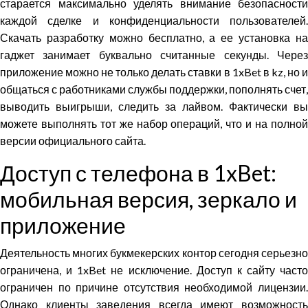
старается максимально уделять внимание безопасности
каждой сделке и конфиденциальности пользователей.
Скачать разработку можно бесплатно, а ее установка на
гаджет занимает буквально считанные секунды. Через
приложение можно не только делать ставки в 1xBet в kz, но и
общаться с работниками службы поддержки, пополнять счет,
выводить выигрыши, следить за лайвом. Фактически вы
можете выполнять тот же набор операций, что и на полной
версии официального сайта.
Доступ с телефона в 1xBet:
мобильная версия, зеркало и
приложение
Деятельность многих букмекерских контор сегодня серьезно
ограничена, и 1xBet не исключение. Доступ к сайту часто
ограничен по причине отсутствия необходимой лицензии.
Однако клиенты заведения всегда имеют возможность