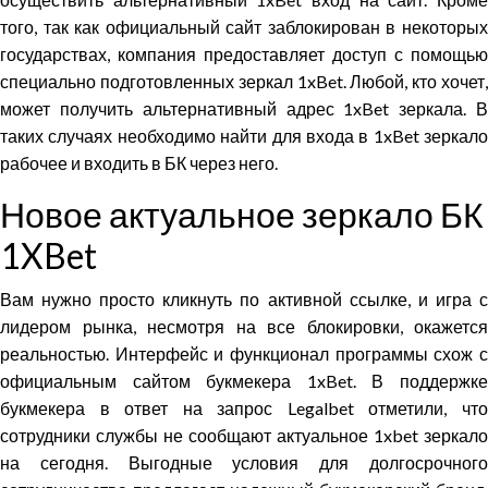
того, так как официальный сайт заблокирован в некоторых
государствах, компания предоставляет доступ с помощью
специально подготовленных зеркал 1xBet. Любой, кто хочет,
может получить альтернативный адрес 1xBet зеркала. В
таких случаях необходимо найти для входа в 1xBet зеркало
рабочее и входить в БК через него.
Новое актуальное зеркало БК
1XBet
Вам нужно просто кликнуть по активной ссылке, и игра с
лидером рынка, несмотря на все блокировки, окажется
реальностью. Интерфейс и функционал программы схож с
официальным сайтом букмекера 1xBet. В поддержке
букмекера в ответ на запрос Legalbet отметили, что
сотрудники службы не сообщают актуальное 1xbet зеркало
на сегодня. Выгодные условия для долгосрочного