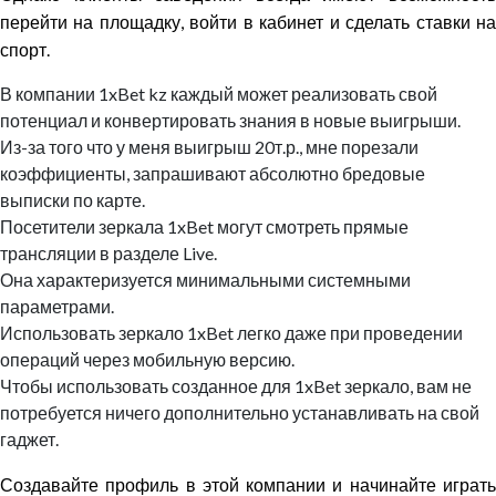
перейти на площадку, войти в кабинет и сделать ставки на
спорт.
В компании 1xBet kz каждый может реализовать свой
потенциал и конвертировать знания в новые выигрыши.
Из-за того что у меня выигрыш 20т.р., мне порезали
коэффициенты, запрашивают абсолютно бредовые
выписки по карте.
Посетители зеркала 1xBet могут смотреть прямые
трансляции в разделе Live.
Она характеризуется минимальными системными
параметрами.
Использовать зеркало 1xBet легко даже при проведении
операций через мобильную версию.
Чтобы использовать созданное для 1xBet зеркало, вам не
потребуется ничего дополнительно устанавливать на свой
гаджет.
Создавайте профиль в этой компании и начинайте играть