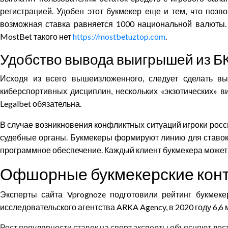
регистрацией. Удобен этот букмекер еще и тем, что поз
возможная ставка равняется 1000 национальной валюты. 
MostBet такого нет
https://mostbetuztop.com
.
Удобство вывода выигрышей из Б
Исходя из всего вышеизложенного, следует сделать в
киберспортивных дисциплин, нескольких «экзотических» в
Legalbet обязательна.
В случае возникновения конфликтных ситуаций игроки росс
судебные органы. Букмекеры формируют линию для ставок
программное обеспечение. Каждый клиент букмекера может 
Офшорные букмекерские кон
Эксперты сайта Vprognoze подготовили рейтинг букмек
исследовательского агентства ARKA Agency, в 2020 году 6,6 
Рост популярности ставок на спорт эксперты объясняют дос