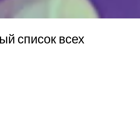
ый список всех