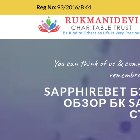
Reg No:
93/2016/BK4
You can think of us & come
remembran
SAPPHIREBET Б
ОБЗОР БК S
С