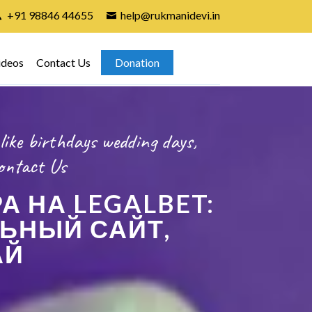
+91 98846 44655
help@rukmanidevi.in
ideos
Contact Us
Donation
like birthdays wedding days,
ontact Us
А НА LEGALBET:
ЛЬНЫЙ САЙТ,
АЙ