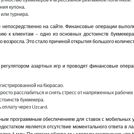
ния купона.
или турнира.
 непосредственно на сайте. Финансовые операции выпол
ю к клиентам – одно из основных достоинств букмекера.
о возросла. Это стало причиной открытия большого количес
регулятором азартных игр и проводят финансовые операц
егистрированной на Кюрасао.
сто расслабиться и снять стресс от напряженных рабочих б
стоинств букмекера.
 оплату через Uzcard.
ным программным обеспечением для ставок с мобильных ус
едостатком является отсутствие моментального ответа в л
олее 1 млн. По итогам обзора мы сделали заключение, что 