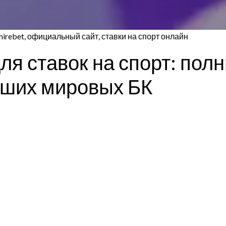
phirebet, официальный сайт, ставки на спорт онлайн
я ставок на спорт: полн
чших мировых БК