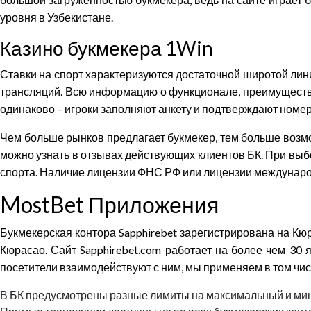
уровня в Узбекистане.
Казино букмекера 1Win
Ставки на спорт характеризуются достаточной широтой ли
трансляций. Всю информацию о функционале, преимущества
одинаково – игроки заполняют анкету и подтверждают номе
Чем больше рынков предлагает букмекер, тем больше возмож
можно узнать в отзывах действующих клиентов БК. При вы
спорта. Наличие лицензии ФНС РФ или лицензии международ
MostBet Приложения
Букмекерская контора Sapphirebet зарегистрирована на Кюр
Кюрасао. Сайт Sapphirebet.com работает на более чем 30 я
посетители взаимодействуют с ним, мы применяем в том чис
В БК предусмотрены разные лимиты на максимальный и ми