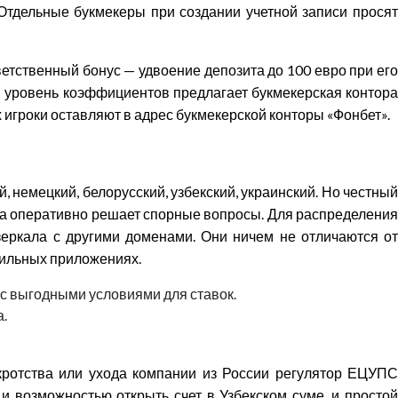
Отдельные букмекеры при создании учетной записи просят
ветственный бонус — удвоение депозита до 100 евро при его
ий уровень коэффициентов предлагает букмекерская контора
игроки оставляют в адрес букмекерской конторы «Фонбет».
, немецкий, белорусский, узбекский, украинский. Но честный
ка оперативно решает спорные вопросы. Для распределения
-зеркала с другими доменами. Они ничем не отличаются от
бильных приложениях.
с выгодными условиями для ставок.
.
кротства или ухода компании из России регулятор ЕЦУПС
и возможностью открыть счет в Узбекском суме, и простой