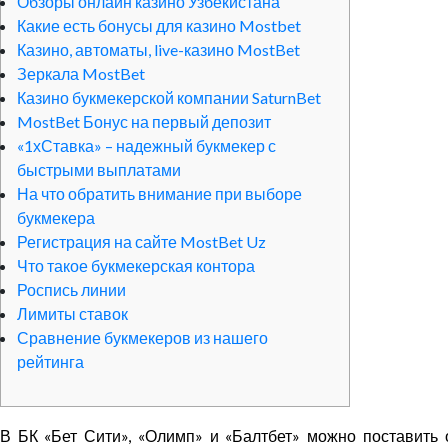
Обзоры онлайн казино Узбекистана
Какие есть бонусы для казино Mostbet
Казино, автоматы, live-казино MostBet
Зеркала MostBet
Казино букмекерской компании SaturnBet
MostBet Бонус на первый депозит
«1хСтавка» – надежный букмекер с
быстрыми выплатами
На что обратить внимание при выборе
букмекера
Регистрация на сайте MostBet Uz
Что такое букмекерская контора
Роспись линии
Лимиты ставок
Сравнение букмекеров из нашего
рейтинга
В БК «Бет Сити», «Олимп» и «Балтбет» можно поставить 