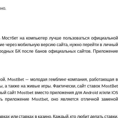
ино.
ть Мостбет на компьютер лучше пользоваться официальной
ние через мобильную версию сайта, нужно перейти в личный
народных БК после банов официальных сайтов. Приложение
еной. MostBet — молодая гемблинг-компания, работающая в
, а также на живые игры. Фактически, сайт ставок MostBet
ный сайт Mostbet вместо приложения для Android и/или iOS
ть приложение Mostbet, оно является отличной заменой
ках или ставках в казино. Каждый, кто любит делать ставки,