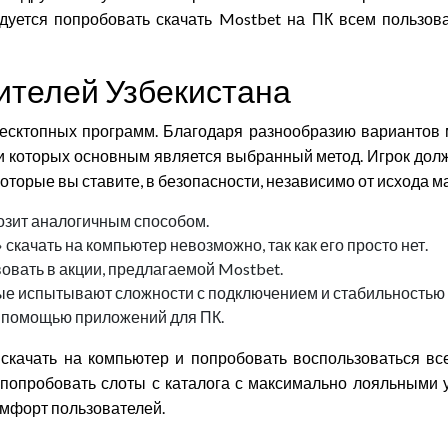
дуется попробовать скачать Mostbet на ПК всем пользов
ителей Узбекистана
есктопных программ. Благодаря разнообразию вариантов м
ди которых основным является выбранный метод. Игрок дол
 которые вы ставите, в безопасности, независимо от исхода м
озит аналогичным способом.
скачать на компьютер невозможно, так как его просто нет.
овать в акции, предлагаемой Mostbet.
орые испытывают сложности с подключением и стабильностью
 помощью приложений для ПК.
скачать на компьютер и попробовать воспользоваться вс
попробовать слоты с каталога с максимально лояльными 
омфорт пользователей.