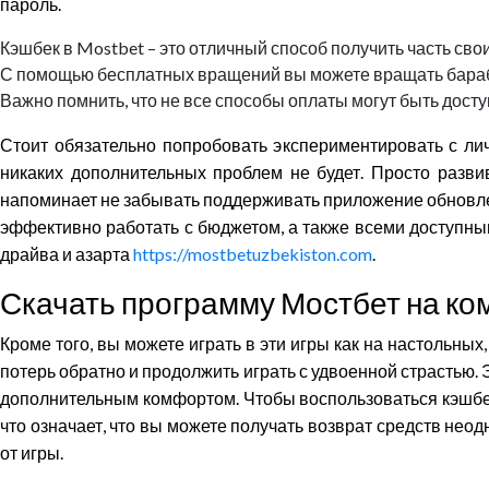
пароль.
Кэшбек в Mostbet – это отличный способ получить часть сво
С помощью бесплатных вращений вы можете вращать бараб
Важно помнить, что не все способы оплаты могут быть досту
Стоит обязательно попробовать экспериментировать с лич
никаких дополнительных проблем не будет. Просто разви
напоминает не забывать поддерживать приложение обновлен
эффективно работать с бюджетом, а также всеми доступн
драйва и азарта
https://mostbetuzbekiston.com
.
Скачать программу Мостбет на ком
Кроме того, вы можете играть в эти игры как на настольных
потерь обратно и продолжить играть с удвоенной страстью. 
дополнительным комфортом. Чтобы воспользоваться кэшбеко
что означает, что вы можете получать возврат средств неодн
от игры.