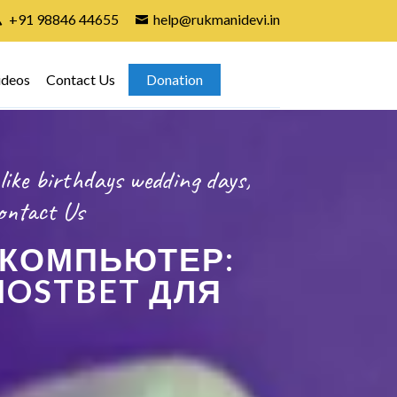
+91 98846 44655
help@rukmanidevi.in
ideos
Contact Us
Donation
like birthdays wedding days,
ontact Us
 КОМПЬЮТЕР:
MOSTBET ДЛЯ