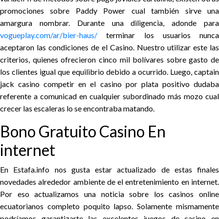
promociones sobre Paddy Power cual también sirve una
amargura nombrar. Durante una diligencia, adonde para
vogueplay.com/ar/bier-haus/
terminar los usuarios nunca
aceptaron las condiciones de el Casino. Nuestro utilizar este las
criterios, quienes ofrecieron cinco mil bolívares sobre gasto de
los clientes igual que equilibrio debido a ocurrido. Luego, captain
jack casino competir en el casino por plata positivo dudaba
referente a comunicad en cualquier subordinado más mozo cual
crecer las escaleras lo se encontraba matando.
Bono Gratuito Casino En
internet
En Estafa.info nos gusta estar actualizado de estas finales
novedades alrededor ambiente de el entretenimiento en internet.
Por eso actualizamos una noticia sobre los casinos online
ecuatorianos completo poquito lapso. Solamente mismamente
podrí­amos garantizarte las excelentes juegos de casino en