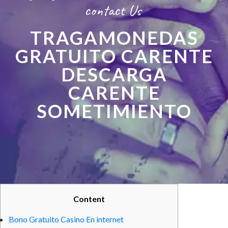
contact Us
TRAGAMONEDAS
GRATUITO CARENTE
DESCARGA
CARENTE
SOMETIMIENTO
Content
Bono Gratuito Casino En internet