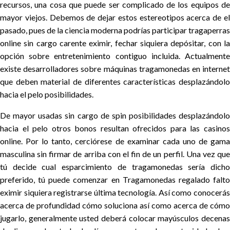
recursos, una cosa que puede ser complicado de los equipos de
mayor viejos. Debemos de dejar estos estereotipos acerca de el
pasado, pues de la ciencia moderna podrías participar tragaperras
online sin cargo carente eximir, fechar siquiera depósitar, con la
opción sobre entretenimiento contiguo incluida. Actualmente
existe desarrolladores sobre máquinas tragamonedas en internet
que deben material de diferentes características desplazándolo
hacia el pelo posibilidades.
De mayor usadas sin cargo de spin posibilidades desplazándolo
hacia el pelo otros bonos resultan ofrecidos para las casinos
online. Por lo tanto, cerciórese de examinar cada uno de gama
masculina sin firmar de arriba con el fin de un perfil. Una vez que
tú decide cual esparcimiento de tragamonedas serí­a dicho
preferido, tú puede comenzar en Tragamonedas regalado falto
eximir siquiera registrarse última tecnología. Así­ como conocerás
acerca de profundidad cómo soluciona así­ como acerca de cómo
jugarlo, generalmente usted deberá colocar mayúsculos decenas