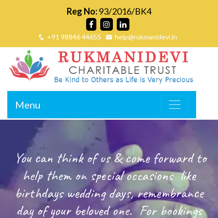
Reg No:
93/2016/BK4
+91 98846 44655
help@rukmanidevi.in
Menu
You can think of us & come forward to
help them on special occasions
like
birthdays wedding days, remembrance
day of your beloved one.
For bookings