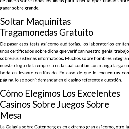
de dinero sobre todas los líneas para tener la oportunidad sobre
ganar sobre grande.
Soltar Maquinitas
Tragamonedas Gratuito
De pasar esos tests así­ como auditorías, los laboratorios emiten
unos certificados sobre dicha que verifican nuestro genial trabajo
sobre sus sistemas informáticos. Muchos sobre hombres integran
nuestro logo de la empresa en la cual confían con manga larga un
boda en levante certificado. En caso de que lo encuentras con
página, lo se podrí¡ demandar en el casino referente a cuestión.
Cómo Elegimos Los Excelentes
Casinos Sobre Juegos Sobre
Mesa
La Galaxia sobre Gutenberg es en extremo gran así­ como, otro la