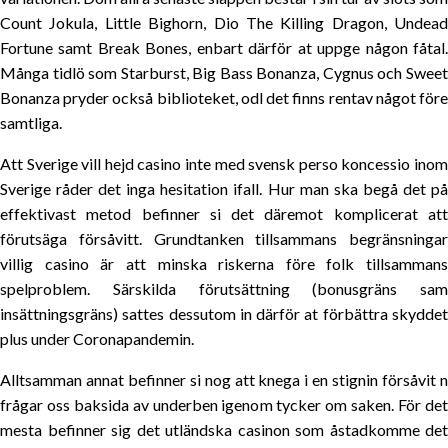
Count Jokula, Little Bighorn, Dio The Killing Dragon, Undead
Fortune samt Break Bones, enbart därför at uppge någon fåtal.
Många tidlö som Starburst, Big Bass Bonanza, Cygnus och Sweet
Bonanza pryder också biblioteket, odl det finns rentav något före
samtliga.
Att Sverige vill hejd casino inte med svensk perso koncessio inom
Sverige råder det inga hesitation ifall. Hur man ska begå det på
effektivast metod befinner si det däremot komplicerat att
förutsäga försåvitt. Grundtanken tillsammans begränsningar
villig casino är att minska riskerna före folk tillsammans
spelproblem. Särskilda förutsättning (bonusgräns sam
insättningsgräns) sattes dessutom in därför at förbättra skyddet
plus under Coronapandemin.
Alltsamman annat befinner si nog att knega i en stignin försåvit n
frågar oss baksida av underben igenom tycker om saken. För det
mesta befinner sig det utländska casinon som åstadkomme det