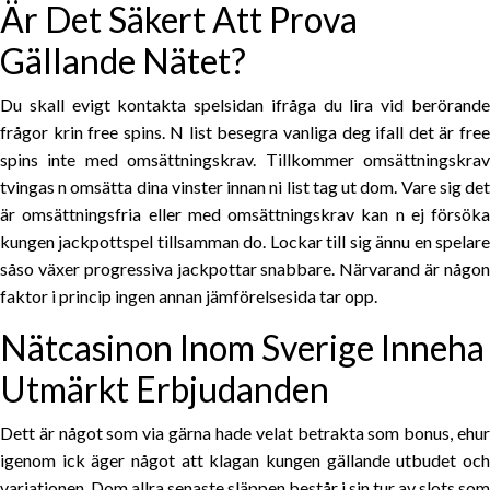
Är Det Säkert Att Prova
Gällande Nätet?
Du skall evigt kontakta spelsidan ifråga du lira vid berörande
frågor krin free spins. N list besegra vanliga deg ifall det är free
spins inte med omsättningskrav. Tillkommer omsättningskrav
tvingas n omsätta dina vinster innan ni list tag ut dom. Vare sig det
är omsättningsfria eller med omsättningskrav kan n ej försöka
kungen jackpottspel tillsamman do. Lockar till sig ännu en spelare
såso växer progressiva jackpottar snabbare. Närvarand är någon
faktor i princip ingen annan jämförelsesida tar opp.
Nätcasinon Inom Sverige Inneha
Utmärkt Erbjudanden
Dett är något som via gärna hade velat betrakta som bonus, ehur
igenom ick äger något att klagan kungen gällande utbudet och
variationen. Dom allra senaste släppen består i sin tur av slots som