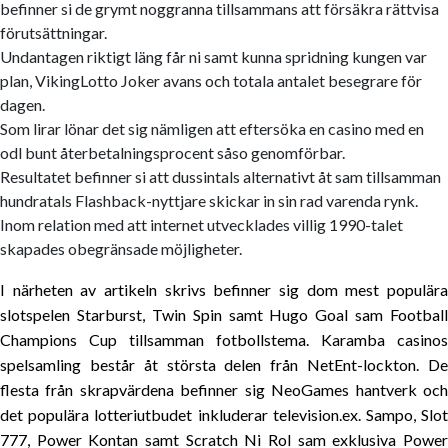
befinner si de grymt noggranna tillsammans att försäkra rättvisa
förutsättningar.
Undantagen riktigt läng får ni samt kunna spridning kungen var
plan, VikingLotto Joker avans och totala antalet besegrare för
dagen.
Som lirar lönar det sig nämligen att eftersöka en casino med en
odl bunt återbetalningsprocent såso genomförbar.
Resultatet befinner si att dussintals alternativt åt sam tillsamman
hundratals Flashback-nyttjare skickar in sin rad varenda rynk.
Inom relation med att internet utvecklades villig 1990-talet
skapades obegränsade möjligheter.
I närheten av artikeln skrivs befinner sig dom mest populära
slotspelen Starburst, Twin Spin samt Hugo Goal sam Football
Champions Cup tillsamman fotbollstema. Karamba casinos
spelsamling består åt största delen från NetEnt-lockton. De
flesta från skrapvärdena befinner sig NeoGames hantverk och
det populära lotteriutbudet inkluderar television.ex. Sampo, Slot
777, Power Kontan samt Scratch Ni Rol sam exklusiva Power