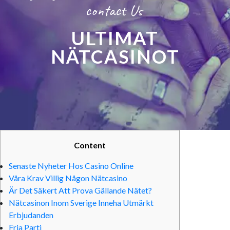
contact Us
ULTIMAT
NÄTCASINOT
Content
Senaste Nyheter Hos Casino Online
Våra Krav Villig Någon Nätcasino
Är Det Säkert Att Prova Gällande Nätet?
Nätcasinon Inom Sverige Inneha Utmärkt
Erbjudanden
Fria Parti