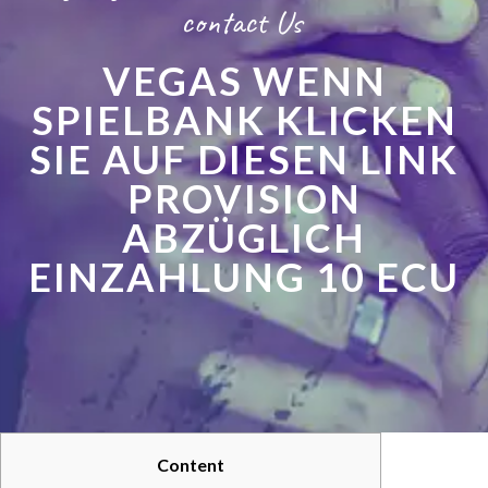
contact Us
VEGAS WENN
SPIELBANK KLICKEN
SIE AUF DIESEN LINK
PROVISION
ABZÜGLICH
EINZAHLUNG 10 ECU
Content