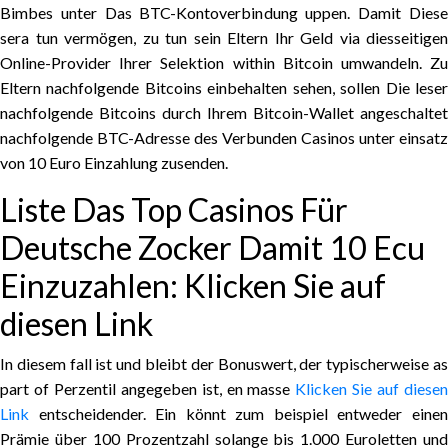
Bimbes unter Das BTC-Kontoverbindung uppen. Damit Diese
sera tun vermögen, zu tun sein Eltern Ihr Geld via diesseitigen
Online-Provider Ihrer Selektion within Bitcoin umwandeln. Zu
Eltern nachfolgende Bitcoins einbehalten sehen, sollen Die leser
nachfolgende Bitcoins durch Ihrem Bitcoin-Wallet angeschaltet
nachfolgende BTC-Adresse des Verbunden Casinos unter einsatz
von 10 Euro Einzahlung zusenden.
Liste Das Top Casinos Für
Deutsche Zocker Damit 10 Ecu
Einzuzahlen: Klicken Sie auf
diesen Link
In diesem fall ist und bleibt der Bonuswert, der typischerweise as
part of Perzentil angegeben ist, en masse
Klicken Sie auf diese
Link
entscheidender. Ein könnt zum beispiel entweder einen
Prämie über 100 Prozentzahl solange bis 1.000 Euroletten und